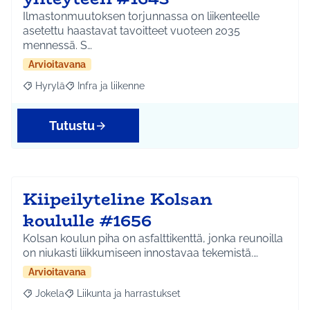
Ilmastonmuutoksen torjunnassa on liikenteelle
asetettu haastavat tavoitteet vuoteen 2035
mennessä. S…
Arvioitavana
Hyrylä
Infra ja liikenne
Rajaa tulokset aihepiirin mukaan: Hyrylä
Rajaa tulokset teeman mukaan: Infra ja liikenne
Tutustu
Kiipeilyteline Kolsan
koululle #1656
Kolsan koulun piha on asfalttikenttä, jonka reunoilla
on niukasti liikkumiseen innostavaa tekemistä.…
Arvioitavana
Jokela
Liikunta ja harrastukset
Rajaa tulokset aihepiirin mukaan: Jokela
Rajaa tulokset teeman mukaan: Liikunta ja harrastuks