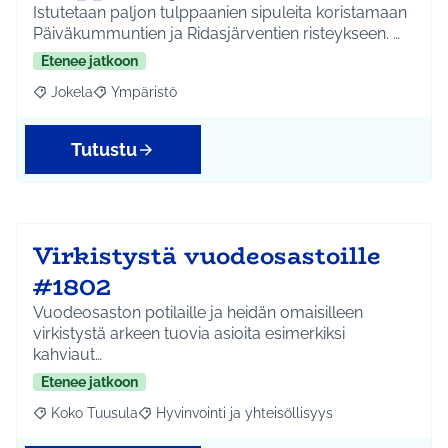
Istutetaan paljon tulppaanien sipuleita koristamaan
Päiväkummuntien ja Ridasjärventien risteykseen. …
Etenee jatkoon
Jokela
Ympäristö
Rajaa tulokset aihepiirin mukaan: Jokela
Rajaa tulokset teeman mukaan: Ympäristö
Tutustu
Virkistystä vuodeosastoille
#1802
Vuodeosaston potilaille ja heidän omaisilleen
virkistystä arkeen tuovia asioita esimerkiksi
kahviaut…
Etenee jatkoon
Koko Tuusula
Hyvinvointi ja yhteisöllisyys
Rajaa tulokset aihepiirin mukaan: Koko Tuusula
Rajaa tulokset teeman mukaan: Hyvinvointi ja y