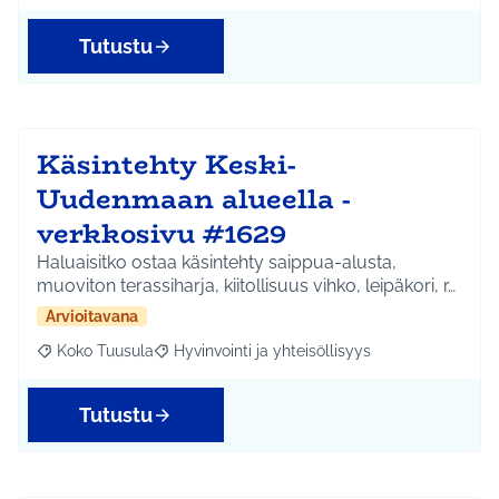
Tutustu
Käsintehty Keski-
Uudenmaan alueella -
verkkosivu #1629
Haluaisitko ostaa käsintehty saippua-alusta,
muoviton terassiharja, kiitollisuus vihko, leipäkori, r…
Arvioitavana
Koko Tuusula
Hyvinvointi ja yhteisöllisyys
Rajaa tulokset aihepiirin mukaan: Koko Tuusula
Rajaa tulokset teeman mukaan: Hyvinvointi ja y
Tutustu