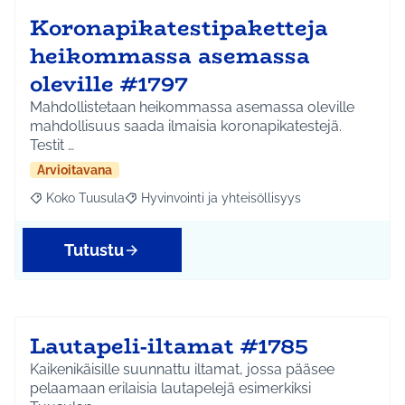
Koronapikatestipaketteja
heikommassa asemassa
oleville #1797
Mahdollistetaan heikommassa asemassa oleville
mahdollisuus saada ilmaisia koronapikatestejä.
Testit …
Arvioitavana
Koko Tuusula
Hyvinvointi ja yhteisöllisyys
Rajaa tulokset aihepiirin mukaan: Koko Tuusula
Rajaa tulokset teeman mukaan: Hyvinvointi ja y
Tutustu
Lautapeli-iltamat #1785
Kaikenikäisille suunnattu iltamat, jossa pääsee
pelaamaan erilaisia lautapelejä esimerkiksi