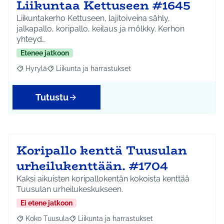
Liikuntaa Kettuseen #1645
Liikuntakerho Kettuseen, lajitoiveina sähly,
jalkapallo, koripallo, keilaus ja mölkky. Kerhon
yhteyd…
Etenee jatkoon
Hyrylä
Liikunta ja harrastukset
Rajaa tulokset aihepiirin mukaan: Hyrylä
Rajaa tulokset teeman mukaan: Liikunta ja harrastuks
Tutustu
Koripallo kenttä Tuusulan
urheilukenttään. #1704
Kaksi aikuisten koripallokentän kokoista kenttää
Tuusulan urheilukeskukseen.
Ei etene jatkoon
Koko Tuusula
Liikunta ja harrastukset
Rajaa tulokset aihepiirin mukaan: Koko Tuusula
Rajaa tulokset teeman mukaan: Liikunta ja harr