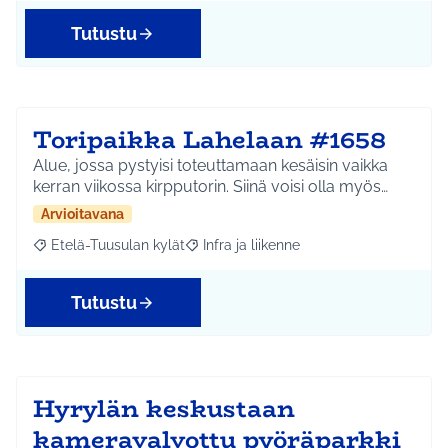
Tutustu
Toripaikka Lahelaan #1658
Alue, jossa pystyisi toteuttamaan kesäisin vaikka
kerran viikossa kirpputorin. Siinä voisi olla myös…
Arvioitavana
Etelä-Tuusulan kylät
Infra ja liikenne
Rajaa tulokset aihepiirin mukaan: Etelä-Tuusulan kylät
Rajaa tulokset teeman mukaan: Infra ja 
Tutustu
Hyrylän keskustaan
kameravalvottu pyöräparkki