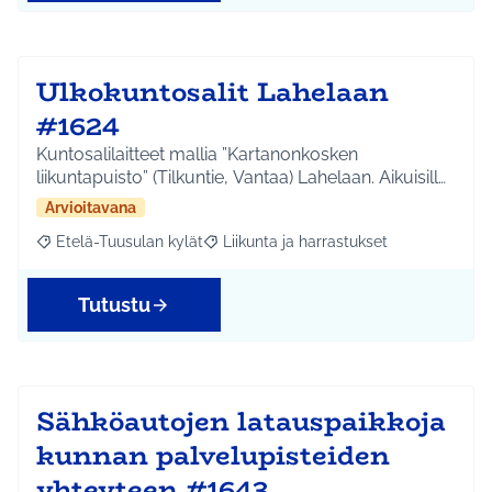
Ulkokuntosalit Lahelaan
#1624
Kuntosalilaitteet mallia ”Kartanonkosken
liikuntapuisto” (Tilkuntie, Vantaa) Lahelaan. Aikuisill…
Arvioitavana
Etelä-Tuusulan kylät
Liikunta ja harrastukset
Rajaa tulokset aihepiirin mukaan: Etelä-Tuusulan kylät
Rajaa tulokset teeman mukaan: Liikunta
Tutustu
Sähköautojen latauspaikkoja
kunnan palvelupisteiden
yhteyteen #1643