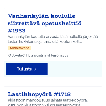
Vanhankylän koululle
siirrettävä opetuskeittiö
#1933
Vanhankylän koululla ei voida tällä hetkellä järjestää
lasten kokkikursseja tms. sillä koulun keitti…
Arvioitavana
Jokela
Hyvinvointi ja yhteisöllisyys
Rajaa tulokset aihepiirin mukaan: Jokela
Rajaa tulokset teeman mukaan: Hyvinvointi ja yhteisöl
Tutustu
Laatikkopyörä #1718
Kirjastoon mahdollisuus lainata laatikkopyörä,
kuhunkin kirjastoon yksi kpl laatikkopyöriä