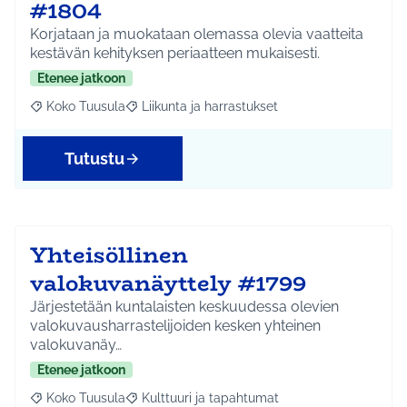
#1804
Korjataan ja muokataan olemassa olevia vaatteita
kestävän kehityksen periaatteen mukaisesti.
Etenee jatkoon
Koko Tuusula
Liikunta ja harrastukset
Rajaa tulokset aihepiirin mukaan: Koko Tuusula
Rajaa tulokset teeman mukaan: Liikunta ja harr
Tutustu
Yhteisöllinen
valokuvanäyttely #1799
Järjestetään kuntalaisten keskuudessa olevien
valokuvausharrastelijoiden kesken yhteinen
valokuvanäy…
Etenee jatkoon
Koko Tuusula
Kulttuuri ja tapahtumat
Rajaa tulokset aihepiirin mukaan: Koko Tuusula
Rajaa tulokset teeman mukaan: Kulttuuri ja ta