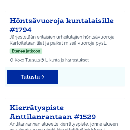
Höntsävuoroja kuntalaisille
#1794
Järjestetään erilaisien urheilulajien höntsävuoroja.
Kartoitetaan tilat ja paikat missä vuoroja pyst…
Etenee jatkoon
Koko Tuusula
Liikunta ja harrastukset
Rajaa tulokset aihepiirin mukaan: Koko Tuusula
Rajaa tulokset teeman mukaan: Liikunta ja harr
Tutustu
Kierrätyspiste
Anttilanrantaan #1529
Anttilanrannan alueelle kierrätyspiste, jonne alueen