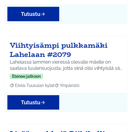
Tutustu
Viihtyisämpi pulkkamäki
Lahelaan #2079
Lahelassa lammen vieressä olevalle mäelle on
saatava tuulensuojusta, jotta siinä olisi viihtyisää sä…
Etenee jatkoon
Etelä-Tuusulan kylät
Ympäristö
Rajaa tulokset aihepiirin mukaan: Etelä-Tuusulan kylät
Rajaa tulokset teeman mukaan: Ympäri
Tutustu