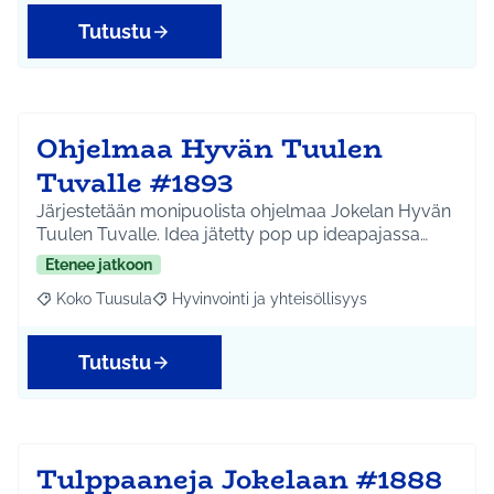
Tutustu
Ohjelmaa Hyvän Tuulen
Tuvalle #1893
Järjestetään monipuolista ohjelmaa Jokelan Hyvän
Tuulen Tuvalle. Idea jätetty pop up ideapajassa…
Etenee jatkoon
Koko Tuusula
Hyvinvointi ja yhteisöllisyys
Rajaa tulokset aihepiirin mukaan: Koko Tuusula
Rajaa tulokset teeman mukaan: Hyvinvointi ja y
Tutustu
Tulppaaneja Jokelaan #1888