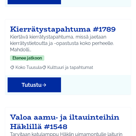
Kierrätystapahtuma #1789
Kiertävä kierrätystapahtuma, missä jaetaan
kierrätystietoutta ja -opastusta koko perheelle.
Mahdolli…
Etenee jatkoon
Koko Tuusula
Kulttuuri ja tapahtumat
Rajaa tulokset aihepiirin mukaan: Koko Tuusula
Rajaa tulokset teeman mukaan: Kulttuuri ja ta
Tutustu
Valoa aamu- ja iltauinteihin
Häklillä #1548
Tarvitaan katulamppu Häklin uimamontulle laiturin