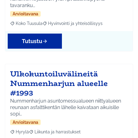
tavaranku…
Arvioitavana
Koko Tuusula
Hyvinvointi ja yhteisöllisyys
Rajaa tulokset aihepiirin mukaan: Koko Tuusula
Rajaa tulokset teeman mukaan: Hyvinvointi ja y
Tutustu
Ulkokuntoiluvälineitä
Nummenharjun alueelle
#1993
Nummenharjun asuntomessualueen niittyalueen
reunaan asfalttikentän lähelle kaivataan aikuisille
sopi…
Arvioitavana
Hyrylä
Liikunta ja harrastukset
Rajaa tulokset aihepiirin mukaan: Hyrylä
Rajaa tulokset teeman mukaan: Liikunta ja harrastuks