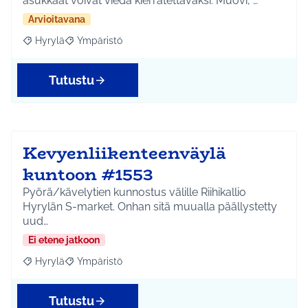
asukkaat voivat viedä kierrätettäväksi: Muovi, …
Arvioitavana
Hyrylä
Ympäristö
Rajaa tulokset aihepiirin mukaan: Hyrylä
Rajaa tulokset teeman mukaan: Ympäristö
Tutustu
Kevyenliikenteenväylä
kuntoon #1553
Pyörä/kävelytien kunnostus välille Riihikallio
Hyrylän S-market. Onhan sitä muualla päällystetty
uud…
Ei etene jatkoon
Hyrylä
Ympäristö
Rajaa tulokset aihepiirin mukaan: Hyrylä
Rajaa tulokset teeman mukaan: Ympäristö
Tutustu