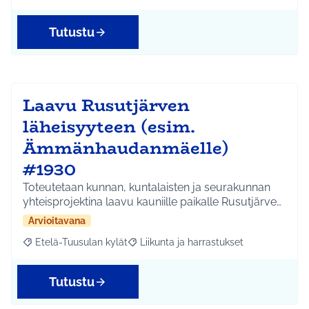
Tutustu
Laavu Rusutjärven
läheisyyteen (esim.
Ämmänhaudanmäelle)
#1930
Toteutetaan kunnan, kuntalaisten ja seurakunnan
yhteisprojektina laavu kauniille paikalle Rusutjärve…
Arvioitavana
Etelä-Tuusulan kylät
Liikunta ja harrastukset
Rajaa tulokset aihepiirin mukaan: Etelä-Tuusulan kylät
Rajaa tulokset teeman mukaan: Liikunta
Tutustu