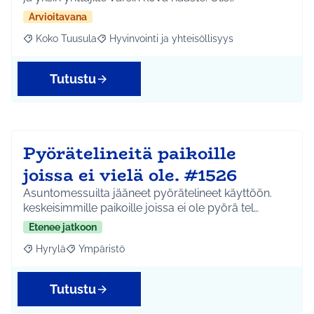
Arvioitavana
Koko Tuusula
Hyvinvointi ja yhteisöllisyys
Rajaa tulokset aihepiirin mukaan: Koko Tuusula
Rajaa tulokset teeman mukaan: Hyvinvointi ja y
Tutustu
Pyörätelineitä paikoille
joissa ei vielä ole. #1526
Asuntomessuilta jääneet pyörätelineet käyttöön.
keskeisimmille paikoille joissa ei ole pyörä tel…
Etenee jatkoon
Hyrylä
Ympäristö
Rajaa tulokset aihepiirin mukaan: Hyrylä
Rajaa tulokset teeman mukaan: Ympäristö
Tutustu