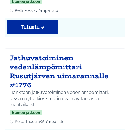
Etenee jatkoon
Kellokoski
Ympäristö
Rajaa tulokset aihepiirin mukaan: Kellokoski
Rajaa tulokset teeman mukaan: Ympäristö
Tutustu
Jatkuvatoiminen
vedenlämpömittari
Rusutjärven uimarannalle
#1776
Hankitaan jatkuvatoiminen vedenlämpömittari,
jossa näyttö kioskin seinässä näyttämässä
reaaliaikaist…
Etenee jatkoon
Koko Tuusula
Ympäristö
Rajaa tulokset aihepiirin mukaan: Koko Tuusula
Rajaa tulokset teeman mukaan: Ympäristö