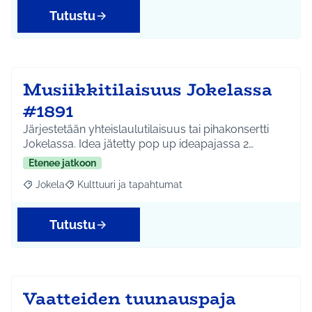
Tutustu
Musiikkitilaisuus Jokelassa
#1891
Järjestetään yhteislaulutilaisuus tai pihakonsertti
Jokelassa. Idea jätetty pop up ideapajassa 2…
Etenee jatkoon
Jokela
Kulttuuri ja tapahtumat
Rajaa tulokset aihepiirin mukaan: Jokela
Rajaa tulokset teeman mukaan: Kulttuuri ja tapahtum
Tutustu
Vaatteiden tuunauspaja