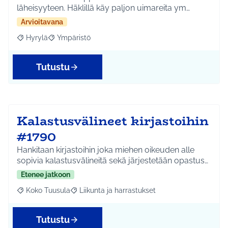
läheisyyteen. Häklillä käy paljon uimareita ym…
Arvioitavana
Hyrylä
Ympäristö
Rajaa tulokset aihepiirin mukaan: Hyrylä
Rajaa tulokset teeman mukaan: Ympäristö
Tutustu
Kalastusvälineet kirjastoihin
#1790
Hankitaan kirjastoihin joka miehen oikeuden alle
sopivia kalastusvälineitä sekä järjestetään opastus…
Etenee jatkoon
Koko Tuusula
Liikunta ja harrastukset
Rajaa tulokset aihepiirin mukaan: Koko Tuusula
Rajaa tulokset teeman mukaan: Liikunta ja harr
Tutustu