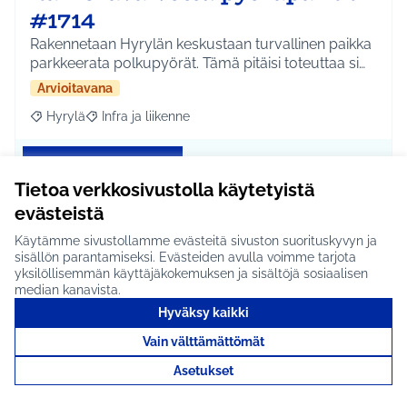
#1714
Rakennetaan Hyrylän keskustaan turvallinen paikka
parkkeerata polkupyörät. Tämä pitäisi toteuttaa si…
Arvioitavana
Hyrylä
Infra ja liikenne
Rajaa tulokset aihepiirin mukaan: Hyrylä
Rajaa tulokset teeman mukaan: Infra ja liikenne
Tutustu
Tietoa verkkosivustolla käytetyistä
evästeistä
Käytämme sivustollamme evästeitä sivuston suorituskyvyn ja
Kierrätyspisteitä etelän
sisällön parantamiseksi. Evästeiden avulla voimme tarjota
yksilöllisemmän käyttäjäkokemuksen ja sisältöjä sosiaalisen
kylille #1739
median kanavista.
Hyväksy kaikki
Miksi kierrätyspisteet poistettiin? Kierrätys kuuluu
nykyaikaan! Kierrätyspisteet palvelisivat kaikk…
Vain välttämättömät
Arvioitavana
Asetukset
Etelä-Tuusulan kylät
Ympäristö
Rajaa tulokset aihepiirin mukaan: Etelä-Tuusulan kylät
Rajaa tulokset teeman mukaan: Ympäri