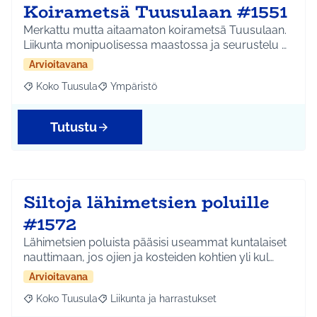
Koirametsä Tuusulaan #1551
Merkattu mutta aitaamaton koirametsä Tuusulaan.
Liikunta monipuolisessa maastossa ja seurustelu …
Arvioitavana
Koko Tuusula
Ympäristö
Rajaa tulokset aihepiirin mukaan: Koko Tuusula
Rajaa tulokset teeman mukaan: Ympäristö
Tutustu
Siltoja lähimetsien poluille
#1572
Lähimetsien poluista pääsisi useammat kuntalaiset
nauttimaan, jos ojien ja kosteiden kohtien yli kul…
Arvioitavana
Koko Tuusula
Liikunta ja harrastukset
Rajaa tulokset aihepiirin mukaan: Koko Tuusula
Rajaa tulokset teeman mukaan: Liikunta ja harr