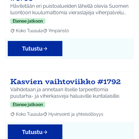
Hävitetään eri puistoalueiden lähellä olevia Suomen
luontoon kuulumattomia vieraslajeja viherpalvelu…
Etenee jatkoon
Koko Tuusula
Ympäristö
Rajaa tulokset aihepiirin mukaan: Koko Tuusula
Rajaa tulokset teeman mukaan: Ympäristö
Tutustu
Kasvien vaihtoviikko #1792
Vaihdetaan ja annetaan itselle tarpeettomia
puutarha- ja viherkasveja haluaville kuntalaisille.
Etenee jatkoon
Koko Tuusula
Hyvinvointi ja yhteisöllisyys
Rajaa tulokset aihepiirin mukaan: Koko Tuusula
Rajaa tulokset teeman mukaan: Hyvinvointi ja y
Tutustu