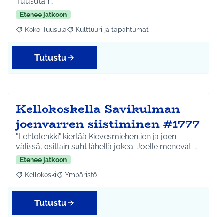
Tuusulan…
Etenee jatkoon
Koko Tuusula
Kulttuuri ja tapahtumat
Rajaa tulokset aihepiirin mukaan: Koko Tuusula
Rajaa tulokset teeman mukaan: Kulttuuri ja ta
Tutustu
Kellokoskella Savikulman
joenvarren siistiminen #1777
"Lehtolenkki" kiertää Kievesmiehentien ja joen
välissä, osittain suht lähellä jokea. Joelle menevät …
Etenee jatkoon
Kellokoski
Ympäristö
Rajaa tulokset aihepiirin mukaan: Kellokoski
Rajaa tulokset teeman mukaan: Ympäristö
Tutustu