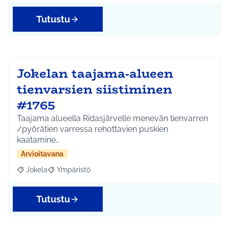
Tutustu
Jokelan taajama-alueen
tienvarsien siistiminen
#1765
Taajama alueella Ridasjärvelle menevän tienvarren
/pyörätien varressa rehottavien puskien
kaatamine…
Arvioitavana
Jokela
Ympäristö
Rajaa tulokset aihepiirin mukaan: Jokela
Rajaa tulokset teeman mukaan: Ympäristö
Tutustu