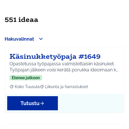
551 ideaa
Hakuvalinnat
Käsinukketyöpaja #1649
Opastetussa työpajassa valmistettaisiin käsinuket.
Työpajan jälkeen voisi kerätä porukka ideoimaan k…
Etenee jatkoon
Koko Tuusula
Liikunta ja harrastukset
Rajaa tulokset aihepiirin mukaan: Koko Tuusula
Rajaa tulokset teeman mukaan: Liikunta ja harr
Tutustu