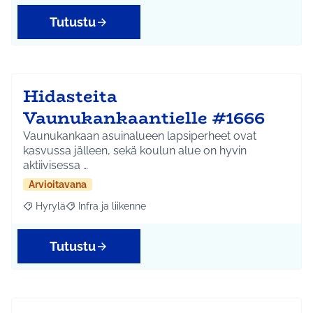
Tutustu
Hidasteita
Vaunukankaantielle #1666
Vaunukankaan asuinalueen lapsiperheet ovat
kasvussa jälleen, sekä koulun alue on hyvin
aktiivisessa …
Arvioitavana
Hyrylä
Infra ja liikenne
Rajaa tulokset aihepiirin mukaan: Hyrylä
Rajaa tulokset teeman mukaan: Infra ja liikenne
Tutustu