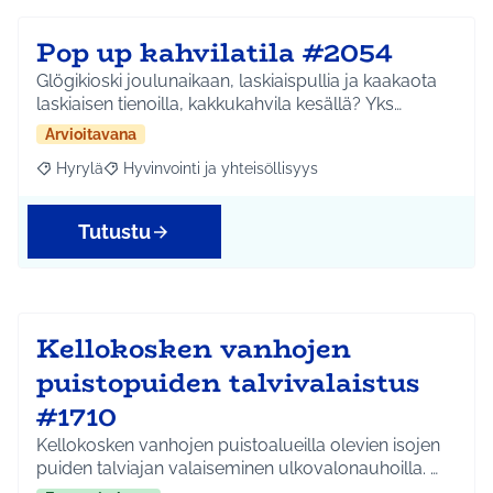
Pop up kahvilatila #2054
Glögikioski joulunaikaan, laskiaispullia ja kaakaota
laskiaisen tienoilla, kakkukahvila kesällä? Yks…
Arvioitavana
Hyrylä
Hyvinvointi ja yhteisöllisyys
Rajaa tulokset aihepiirin mukaan: Hyrylä
Rajaa tulokset teeman mukaan: Hyvinvointi ja yhteisöl
Tutustu
Kellokosken vanhojen
puistopuiden talvivalaistus
#1710
Kellokosken vanhojen puistoalueilla olevien isojen
puiden talviajan valaiseminen ulkovalonauhoilla. …