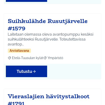
Suihkulähde Rusutjärvelle
#1579
Laitetaan olemassa oleva avantopumppu kesäksi
suihkulähteeksi Rusutjärvelle. Toteutettavissa
avantop…
Arvioitavana
Etelä-Tuusulan kylät
Ympäristö
Rajaa tulokset aihepiirin mukaan: Etelä-Tuusulan kylät
Rajaa tulokset teeman mukaan: Ympäri
Tutustu
Vieraslajien hävitystalkoot
#1791