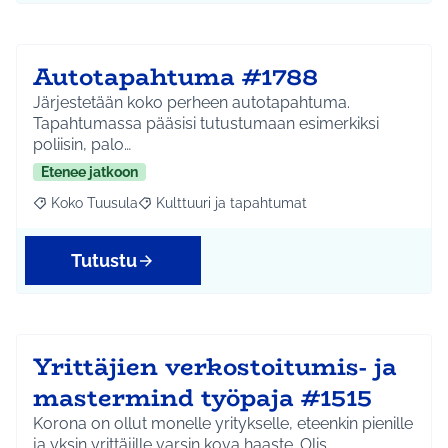
Autotapahtuma #1788
Järjestetään koko perheen autotapahtuma.
Tapahtumassa pääsisi tutustumaan esimerkiksi
poliisin, palo…
Etenee jatkoon
Koko Tuusula
Kulttuuri ja tapahtumat
Rajaa tulokset aihepiirin mukaan: Koko Tuusula
Rajaa tulokset teeman mukaan: Kulttuuri ja ta
Tutustu
Yrittäjien verkostoitumis- ja
mastermind työpaja #1515
Korona on ollut monelle yritykselle, eteenkin pienille
ja yksin yrittäjille varsin kova haaste. Olis…