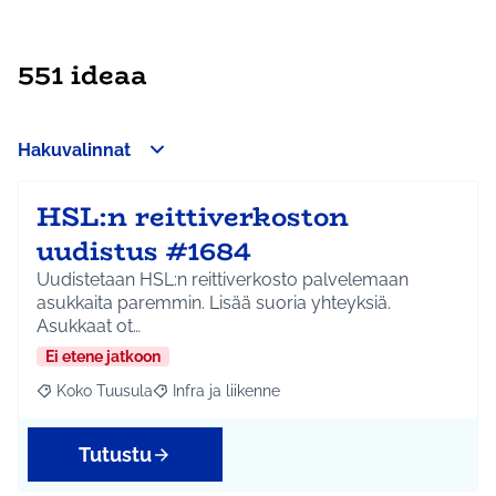
551 ideaa
Hakuvalinnat
HSL:n reittiverkoston
uudistus #1684
Uudistetaan HSL:n reittiverkosto palvelemaan
asukkaita paremmin. Lisää suoria yhteyksiä.
Asukkaat ot…
Ei etene jatkoon
Koko Tuusula
Infra ja liikenne
Rajaa tulokset aihepiirin mukaan: Koko Tuusula
Rajaa tulokset teeman mukaan: Infra ja liikenne
Tutustu