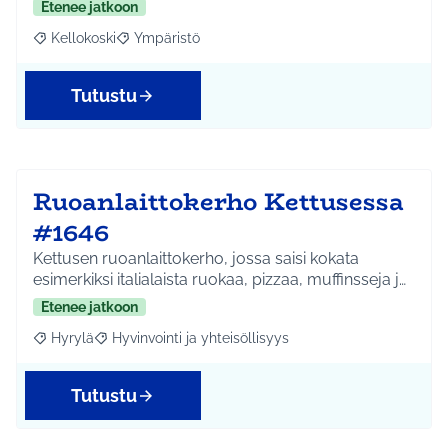
Etenee jatkoon
Kellokoski
Ympäristö
Rajaa tulokset aihepiirin mukaan: Kellokoski
Rajaa tulokset teeman mukaan: Ympäristö
Tutustu
Ruoanlaittokerho Kettusessa
#1646
Kettusen ruoanlaittokerho, jossa saisi kokata
esimerkiksi italialaista ruokaa, pizzaa, muffinsseja j…
Etenee jatkoon
Hyrylä
Hyvinvointi ja yhteisöllisyys
Rajaa tulokset aihepiirin mukaan: Hyrylä
Rajaa tulokset teeman mukaan: Hyvinvointi ja yhteisöl
Tutustu