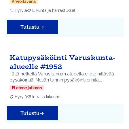
Arvioitavana
Hyrylä
Liikunta ja harrastukset
Rajaa tulokset aihepiirin mukaan: Hyrylä
Rajaa tulokset teeman mukaan: Liikunta ja harrastuks
Tutustu
Katupysäköinti Varuskunta-
alueelle #1952
Tällä hetkellä Varuskunnan alueella ei ole riittävää
pysäköintiä. Neljän tunnin pysäköinti ei riitä,…
Ei etene jatkoon
Hyrylä
Infra ja liikenne
Rajaa tulokset aihepiirin mukaan: Hyrylä
Rajaa tulokset teeman mukaan: Infra ja liikenne
Tutustu