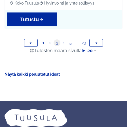
Koko Tuusula
Hyvinvointi ja yhteisöllisyys
Rajaa tulokset aihepiirin mukaan: Koko Tuusula
Rajaa tulokset teeman mukaan: Hyvinvointi ja y
Tutustu
1
2
3
4
5
…
23
Tulosten määrä sivulla:
20
Näytä kaikki peruutetut ideat