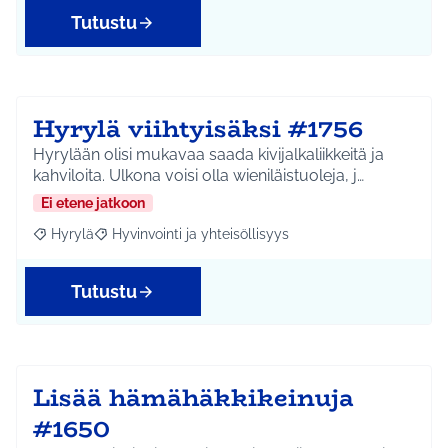
Tutustu
Hyrylä viihtyisäksi #1756
Hyrylään olisi mukavaa saada kivijalkaliikkeitä ja
kahviloita. Ulkona voisi olla wieniläistuoleja, j…
Ei etene jatkoon
Hyrylä
Hyvinvointi ja yhteisöllisyys
Rajaa tulokset aihepiirin mukaan: Hyrylä
Rajaa tulokset teeman mukaan: Hyvinvointi ja yhteisöl
Tutustu
Lisää hämähäkkikeinuja
#1650