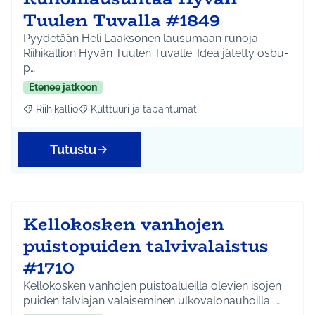
Tuulen Tuvalla #1849
Pyydetään Heli Laaksonen lausumaan runoja
Riihikallion Hyvän Tuulen Tuvalle. Idea jätetty osbu-
p…
Etenee jatkoon
Riihikallio
Kulttuuri ja tapahtumat
Rajaa tulokset aihepiirin mukaan: Riihikallio
Rajaa tulokset teeman mukaan: Kulttuuri ja tapaht
Tutustu
Kellokosken vanhojen
puistopuiden talvivalaistus
#1710
Kellokosken vanhojen puistoalueilla olevien isojen
puiden talviajan valaiseminen ulkovalonauhoilla. …