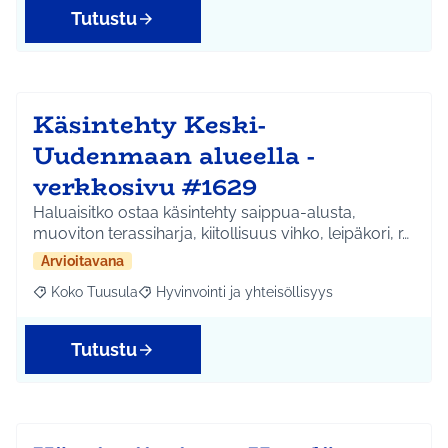
Tutustu
Käsintehty Keski-
Uudenmaan alueella -
verkkosivu #1629
Haluaisitko ostaa käsintehty saippua-alusta,
muoviton terassiharja, kiitollisuus vihko, leipäkori, r…
Arvioitavana
Koko Tuusula
Hyvinvointi ja yhteisöllisyys
Rajaa tulokset aihepiirin mukaan: Koko Tuusula
Rajaa tulokset teeman mukaan: Hyvinvointi ja y
Tutustu