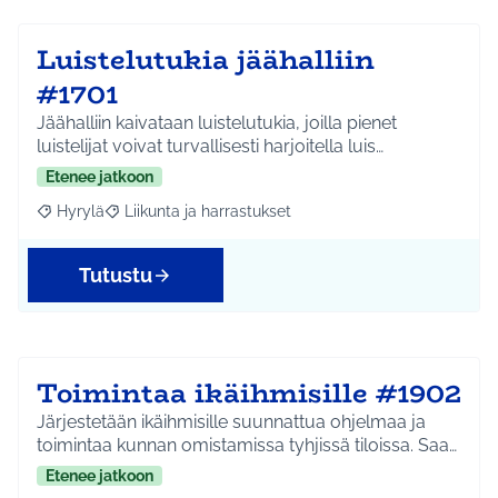
Luistelutukia jäähalliin
#1701
Jäähalliin kaivataan luistelutukia, joilla pienet
luistelijat voivat turvallisesti harjoitella luis…
Etenee jatkoon
Hyrylä
Liikunta ja harrastukset
Rajaa tulokset aihepiirin mukaan: Hyrylä
Rajaa tulokset teeman mukaan: Liikunta ja harrastuks
Tutustu
Toimintaa ikäihmisille #1902
Järjestetään ikäihmisille suunnattua ohjelmaa ja
toimintaa kunnan omistamissa tyhjissä tiloissa. Saa…
Etenee jatkoon