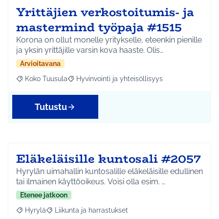
Yrittäjien verkostoitumis- ja
mastermind työpaja #1515
Korona on ollut monelle yritykselle, eteenkin pienille
ja yksin yrittäjille varsin kova haaste. Olis…
Arvioitavana
Koko Tuusula
Hyvinvointi ja yhteisöllisyys
Rajaa tulokset aihepiirin mukaan: Koko Tuusula
Rajaa tulokset teeman mukaan: Hyvinvointi ja y
Tutustu
Eläkeläisille kuntosali #2057
Hyrylän uimahallin kuntosalille eläkeläisille edullinen
tai ilmainen käyttöoikeus. Voisi olla esim. …
Etenee jatkoon
Hyrylä
Liikunta ja harrastukset
Rajaa tulokset aihepiirin mukaan: Hyrylä
Rajaa tulokset teeman mukaan: Liikunta ja harrastuks