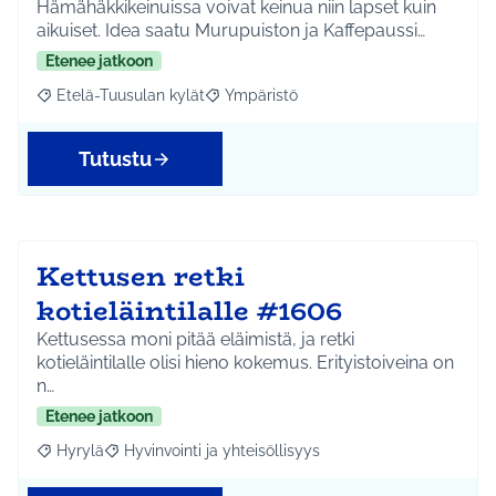
Hämähäkkikeinuissa voivat keinua niin lapset kuin
aikuiset. Idea saatu Murupuiston ja Kaffepaussi…
Etenee jatkoon
Etelä-Tuusulan kylät
Ympäristö
Rajaa tulokset aihepiirin mukaan: Etelä-Tuusulan kylät
Rajaa tulokset teeman mukaan: Ympäri
Tutustu
Kettusen retki
kotieläintilalle #1606
Kettusessa moni pitää eläimistä, ja retki
kotieläintilalle olisi hieno kokemus. Erityistoiveina on
n…
Etenee jatkoon
Hyrylä
Hyvinvointi ja yhteisöllisyys
Rajaa tulokset aihepiirin mukaan: Hyrylä
Rajaa tulokset teeman mukaan: Hyvinvointi ja yhteisöl