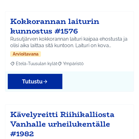
Kokkorannan laiturin
kunnostus #1576
Rusutjärven kokkorannan laituri kaipaa ehostusta ja
olisi aika laittaa sitä kuntoon. Laituri on kova…
Arvioitavana
Etelä-Tuusulan kylät
Ympäristö
Rajaa tulokset aihepiirin mukaan: Etelä-Tuusulan kylät
Rajaa tulokset teeman mukaan: Ympäri
Tutustu
Kävelyreitti Riihikalliosta
Vanhalle urheilukentälle
#1982