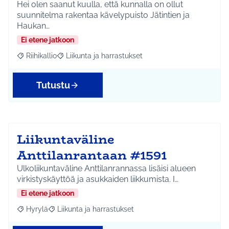
Hei olen saanut kuulla, että kunnalla on ollut
suunnitelma rakentaa kävelypuisto Jätintien ja
Haukan…
Ei etene jatkoon
Riihikallio
Liikunta ja harrastukset
Rajaa tulokset aihepiirin mukaan: Riihikallio
Rajaa tulokset teeman mukaan: Liikunta ja harrastu
Tutustu
Liikuntaväline
Anttilanrantaan #1591
Ulkoliikuntaväline Anttilanrannassa lisäisi alueen
virkistyskäyttöä ja asukkaiden liikkumista. I…
Ei etene jatkoon
Hyrylä
Liikunta ja harrastukset
Rajaa tulokset aihepiirin mukaan: Hyrylä
Rajaa tulokset teeman mukaan: Liikunta ja harrastuks