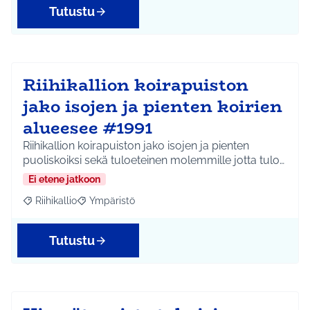
Tutustu
Riihikallion koirapuiston
jako isojen ja pienten koirien
alueesee #1991
Riihikallion koirapuiston jako isojen ja pienten
puoliskoiksi sekä tuloeteinen molemmille jotta tulo…
Ei etene jatkoon
Riihikallio
Ympäristö
Rajaa tulokset aihepiirin mukaan: Riihikallio
Rajaa tulokset teeman mukaan: Ympäristö
Tutustu