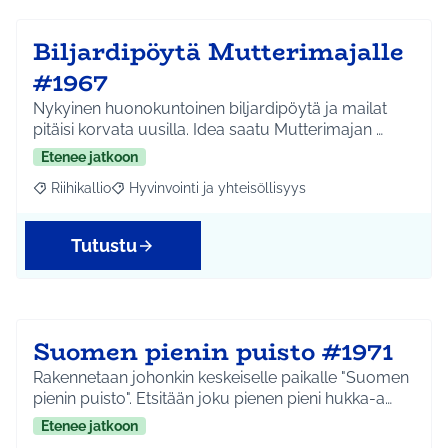
Biljardipöytä Mutterimajalle
#1967
Nykyinen huonokuntoinen biljardipöytä ja mailat
pitäisi korvata uusilla. Idea saatu Mutterimajan …
Etenee jatkoon
Riihikallio
Hyvinvointi ja yhteisöllisyys
Rajaa tulokset aihepiirin mukaan: Riihikallio
Rajaa tulokset teeman mukaan: Hyvinvointi ja yhtei
Tutustu
Suomen pienin puisto #1971
Rakennetaan johonkin keskeiselle paikalle "Suomen
pienin puisto". Etsitään joku pienen pieni hukka-a…
Etenee jatkoon