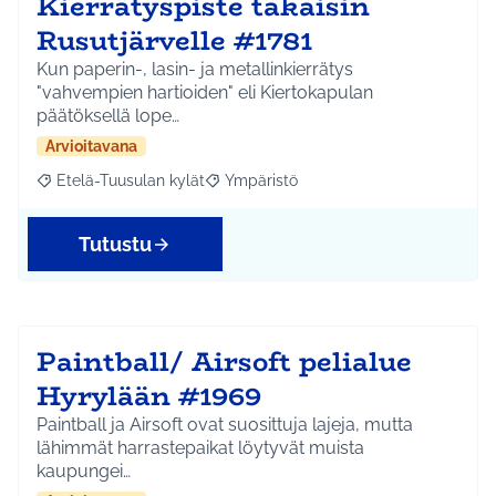
Kierrätyspiste takaisin
Rusutjärvelle #1781
Kun paperin-, lasin- ja metallinkierrätys
"vahvempien hartioiden" eli Kiertokapulan
päätöksellä lope…
Arvioitavana
Etelä-Tuusulan kylät
Ympäristö
Rajaa tulokset aihepiirin mukaan: Etelä-Tuusulan kylät
Rajaa tulokset teeman mukaan: Ympäri
Tutustu
Paintball/ Airsoft pelialue
Hyrylään #1969
Paintball ja Airsoft ovat suosittuja lajeja, mutta
lähimmät harrastepaikat löytyvät muista
kaupungei…