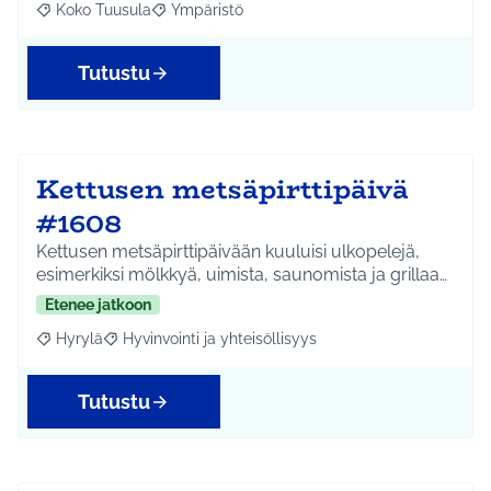
Koko Tuusula
Ympäristö
Rajaa tulokset aihepiirin mukaan: Koko Tuusula
Rajaa tulokset teeman mukaan: Ympäristö
Tutustu
Kettusen metsäpirttipäivä
#1608
Kettusen metsäpirttipäivään kuuluisi ulkopelejä,
esimerkiksi mölkkyä, uimista, saunomista ja grillaa…
Etenee jatkoon
Hyrylä
Hyvinvointi ja yhteisöllisyys
Rajaa tulokset aihepiirin mukaan: Hyrylä
Rajaa tulokset teeman mukaan: Hyvinvointi ja yhteisöl
Tutustu