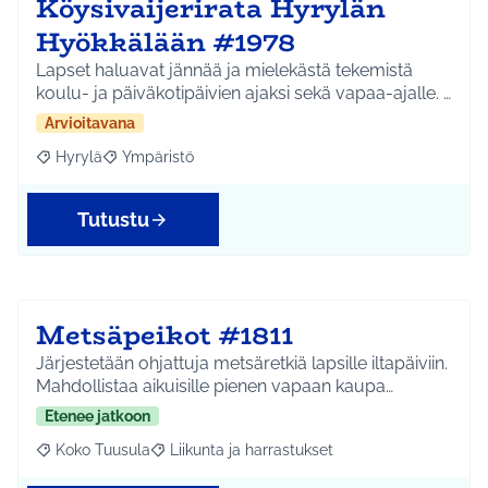
Köysivaijerirata Hyrylän
Hyökkälään #1978
Lapset haluavat jännää ja mielekästä tekemistä
koulu- ja päiväkotipäivien ajaksi sekä vapaa-ajalle. …
Arvioitavana
Hyrylä
Ympäristö
Rajaa tulokset aihepiirin mukaan: Hyrylä
Rajaa tulokset teeman mukaan: Ympäristö
Tutustu
Metsäpeikot #1811
Järjestetään ohjattuja metsäretkiä lapsille iltapäiviin.
Mahdollistaa aikuisille pienen vapaan kaupa…
Etenee jatkoon
Koko Tuusula
Liikunta ja harrastukset
Rajaa tulokset aihepiirin mukaan: Koko Tuusula
Rajaa tulokset teeman mukaan: Liikunta ja harr