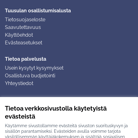
Tuusulan osallistumisalusta
Tietosuojaseloste
Saavutettavuus
Käyttöehdot
Evästeasetukset
Tietoa palvelusta
Usein kysytyt kysymykset
Osallistuva budjetointi
Yhteystiedot
Ohjeet
Tietoa verkkosivustolla käytetyistä
Ohjeet kirjautumiseen
evästeistä
Ohjeet kommentin jättämiseen
Käytämme sivustollamme evästeitä sivuston suorituskyvyn ja
sisällön parantamiseksi. Evästeiden avulla voimme tarjota
yksilöllisemmän käyttäjäkokemuksen ja sisältöjä sosiaalisen