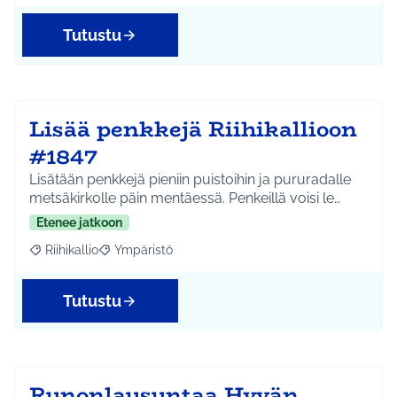
Tutustu
Lisää penkkejä Riihikallioon
#1847
Lisätään penkkejä pieniin puistoihin ja pururadalle
metsäkirkolle päin mentäessä. Penkeillä voisi le…
Etenee jatkoon
Riihikallio
Ympäristö
Rajaa tulokset aihepiirin mukaan: Riihikallio
Rajaa tulokset teeman mukaan: Ympäristö
Tutustu
Runonlausuntaa Hyvän