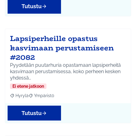
Tutustu
Lapsiperheille opastus
kasvimaan perustamiseen
#2082
Pyydetään puutarhuria opastamaan lapsiperheitä
kasvimaan perustamisessa, koko perheen kesken
yhdessä…
Ei etene jatkoon
Hyrylä
Ympäristö
Rajaa tulokset aihepiirin mukaan: Hyrylä
Rajaa tulokset teeman mukaan: Ympäristö
Tutustu