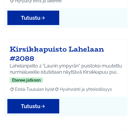
Hyrylä
Infra ja liikenne
Rajaa tulokset aihepiirin mukaan: Hyrylä
Rajaa tulokset teeman mukaan: Infra ja liikenne
Tutustu
Kirsikkapuisto Lahelaan
#2088
Lahelanpelto 2 "Laurin ympyrän" puistoksi muutettu
nurmialueelle istutetaan näyttävä Kirsikkapuu pui…
Etenee jatkoon
Etelä-Tuusulan kylät
Hyvinvointi ja yhteisöllisyys
Rajaa tulokset aihepiirin mukaan: Etelä-Tuusulan kylät
Rajaa tulokset teeman mukaan: Hyvinvoin
Tutustu