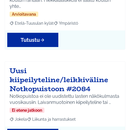
koulun rantaan. Hiekkalaatikkoa ei saatu koulun
yhte…
Arvioitavana
Etelä-Tuusulan kylät
Ympäristö
Rajaa tulokset aihepiirin mukaan: Etelä-Tuusulan kylät
Rajaa tulokset teeman mukaan: Ympäri
Tutustu
Uusi
kiipeilyteline/leikkiväline
Notkopuistoon #2084
Notkopuistoa ei ole uudistettu lasten näkökulmasta
vuosikausiin. Laivanmuotoinen kiipeilyteline tai …
Ei etene jatkoon
Jokela
Liikunta ja harrastukset
Rajaa tulokset aihepiirin mukaan: Jokela
Rajaa tulokset teeman mukaan: Liikunta ja harrastuks