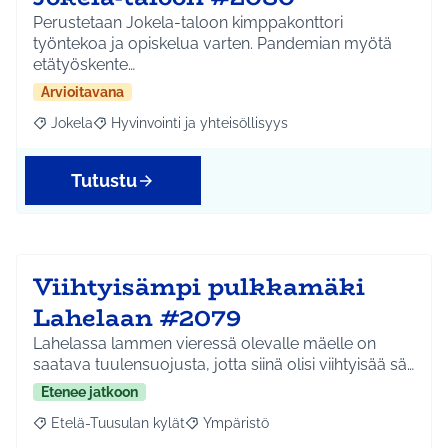
Perustetaan Jokela-taloon kimppakonttori
työntekoa ja opiskelua varten. Pandemian myötä
etätyöskente…
Arvioitavana
Jokela
Hyvinvointi ja yhteisöllisyys
Rajaa tulokset aihepiirin mukaan: Jokela
Rajaa tulokset teeman mukaan: Hyvinvointi ja yhteisöl
Tutustu
Viihtyisämpi pulkkamäki
Lahelaan #2079
Lahelassa lammen vieressä olevalle mäelle on
saatava tuulensuojusta, jotta siinä olisi viihtyisää sä…
Etenee jatkoon
Etelä-Tuusulan kylät
Ympäristö
Rajaa tulokset aihepiirin mukaan: Etelä-Tuusulan kylät
Rajaa tulokset teeman mukaan: Ympäri