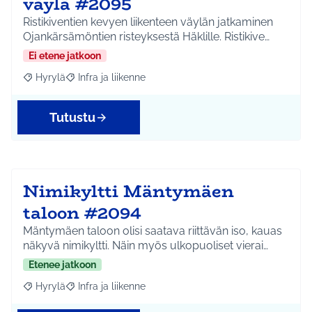
väylä #2095
Ristikiventien kevyen liikenteen väylän jatkaminen
Ojankärsämöntien risteyksestä Häklille. Ristikive…
Ei etene jatkoon
Hyrylä
Infra ja liikenne
Rajaa tulokset aihepiirin mukaan: Hyrylä
Rajaa tulokset teeman mukaan: Infra ja liikenne
Tutustu
Nimikyltti Mäntymäen
taloon #2094
Mäntymäen taloon olisi saatava riittävän iso, kauas
näkyvä nimikyltti. Näin myös ulkopuoliset vierai…
Etenee jatkoon
Hyrylä
Infra ja liikenne
Rajaa tulokset aihepiirin mukaan: Hyrylä
Rajaa tulokset teeman mukaan: Infra ja liikenne