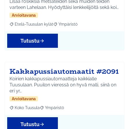
Lisää roskiksia metsäteiden sekä muiden teiden
varteen Lahelaan. Hyödyttäisi lenkkeilijöitä sekä koi…
Arvioitavana
Etelä-Tuusulan kylät
Ympäristö
Rajaa tulokset aihepiirin mukaan: Etelä-Tuusulan kylät
Rajaa tulokset teeman mukaan: Ympäri
Tutustu
Kakkapussiautomaatit #2091
Koirien kakkapussiautomaatteja kaikkialle
Tuusulaan. Puuilon vieressä on hyvä malli, siinä on
eri yr…
Arvioitavana
Koko Tuusula
Ympäristö
Rajaa tulokset aihepiirin mukaan: Koko Tuusula
Rajaa tulokset teeman mukaan: Ympäristö
Tutustu