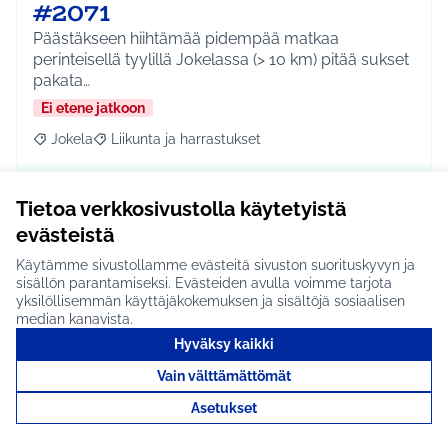
#2071
Päästäkseen hiihtämää pidempää matkaa
perinteisellä tyylillä Jokelassa (> 10 km) pitää sukset
pakata…
Ei etene jatkoon
Jokela
Liikunta ja harrastukset
Rajaa tulokset aihepiirin mukaan: Jokela
Rajaa tulokset teeman mukaan: Liikunta ja harrastuks
Tutustu
Tietoa verkkosivustolla käytetyistä
evästeistä
Käytämme sivustollamme evästeitä sivuston suorituskyvyn ja
sisällön parantamiseksi. Evästeiden avulla voimme tarjota
Uimahalliliput ilmaiseksi
yksilöllisemmän käyttäjäkokemuksen ja sisältöjä sosiaalisen
median kanavista.
alle 16-vuotiaille
Hyväksy kaikki
tuusulalaisille #2069
Vain välttämättömät
Tuusulan kunta tarjoaa kaikille alle 16-vuotiaille
Asetukset
tuusulalaisille ilmaisen pääsyn uimahalliin vuode…
Ei etene jatkoon