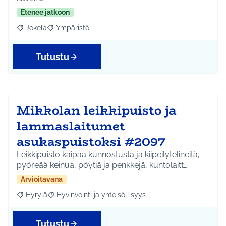
Etenee jatkoon
Jokela
Ympäristö
Rajaa tulokset aihepiirin mukaan: Jokela
Rajaa tulokset teeman mukaan: Ympäristö
Tutustu
Mikkolan leikkipuisto ja
lammaslaitumet
asukaspuistoksi #2097
Leikkipuisto kaipaa kunnostusta ja kiipeilytelineitä,
pyöreää keinua, pöytiä ja penkkejä, kuntolaitt…
Arvioitavana
Hyrylä
Hyvinvointi ja yhteisöllisyys
Rajaa tulokset aihepiirin mukaan: Hyrylä
Rajaa tulokset teeman mukaan: Hyvinvointi ja yhteisöl
Tutustu