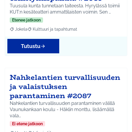
Tuusula kunta tunnetaan taiteesta. Hyrylässä toimii
KUT:n kesäteatteri ammattilaisten voimin. Sen …
Etenee jatkoon
Jokela
Kulttuuri ja tapahtumat
Rajaa tulokset aihepiirin mukaan: Jokela
Rajaa tulokset teeman mukaan: Kulttuuri ja tapahtum
Tutustu
Nahkelantien turvallisuuden
ja valaistuksen
parantaminen #2087
Nahkelantien turvallisuuden parantaminen välillä
Vaunukankaan koulu - Häklin monttu, lisäämällä
vala…
Ei etene jatkoon