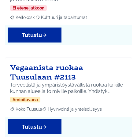
Ei etene jatkoon
Kellokoski
Kulttuuri ja tapahtumat
Rajaa tulokset aihepiirin mukaan: Kellokoski
Rajaa tulokset teeman mukaan: Kulttuuri ja tapah
Tutustu
Vegaanista ruokaa
Tuusulaan #2113
Terveellistä ja ympäristöystävällistä ruokaa kaikille
kunnan alueella toimiville paikoille. Yhdistyk…
Arvioitavana
Koko Tuusula
Hyvinvointi ja yhteisöllisyys
Rajaa tulokset aihepiirin mukaan: Koko Tuusula
Rajaa tulokset teeman mukaan: Hyvinvointi ja y
Tutustu