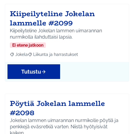
Kiipeilyteline Jokelan
lammelle #2099
Kiipeilyteline Jokelan lammen uimarannan
nurmikolla ilahduttaisi lapsia.
Ei etene jatkoon
Jokela
Liikunta ja harrastukset
Rajaa tulokset aihepiirin mukaan: Jokela
Rajaa tulokset teeman mukaan: Liikunta ja harrastuks
Tutustu
Pöytiä Jokelan lammelle
#2098
Jokelan lammen uimarannan nurmikolle pöytiä ja
penkkejä eväsretkiä varten. Niistä hyötyisivät
kaiken…