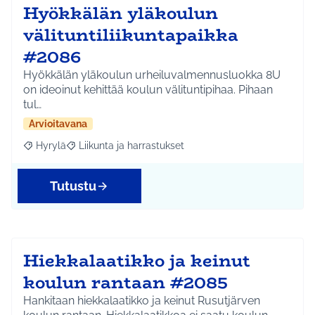
Hyökkälän yläkoulun
välituntiliikuntapaikka
#2086
Hyökkälän yläkoulun urheiluvalmennusluokka 8U
on ideoinut kehittää koulun välituntipihaa. Pihaan
tul…
Arvioitavana
Hyrylä
Liikunta ja harrastukset
Rajaa tulokset aihepiirin mukaan: Hyrylä
Rajaa tulokset teeman mukaan: Liikunta ja harrastuks
Tutustu
Hiekkalaatikko ja keinut
koulun rantaan #2085
Hankitaan hiekkalaatikko ja keinut Rusutjärven