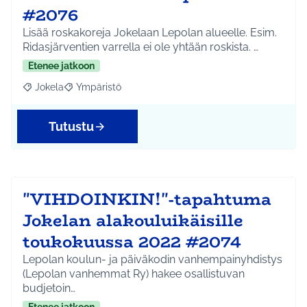
#2076
Lisää roskakoreja Jokelaan Lepolan alueelle. Esim.
Ridasjärventien varrella ei ole yhtään roskista. …
Etenee jatkoon
Jokela
Ympäristö
Rajaa tulokset aihepiirin mukaan: Jokela
Rajaa tulokset teeman mukaan: Ympäristö
Tutustu
"VIHDOINKIN!"-tapahtuma
Jokelan alakouluikäisille
toukokuussa 2022 #2074
Lepolan koulun- ja päiväkodin vanhempainyhdistys
(Lepolan vanhemmat Ry) hakee osallistuvan
budjetoin…