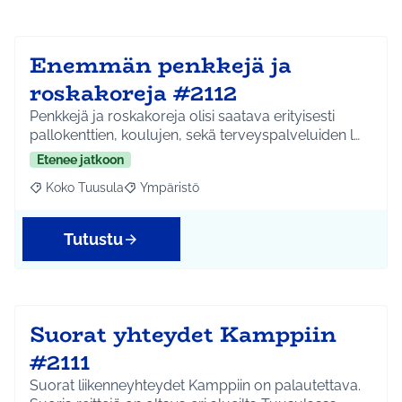
Enemmän penkkejä ja
roskakoreja #2112
Penkkejä ja roskakoreja olisi saatava erityisesti
pallokenttien, koulujen, sekä terveyspalveluiden l…
Etenee jatkoon
Koko Tuusula
Ympäristö
Rajaa tulokset aihepiirin mukaan: Koko Tuusula
Rajaa tulokset teeman mukaan: Ympäristö
Tutustu
Suorat yhteydet Kamppiin
#2111
Suorat liikenneyhteydet Kamppiin on palautettava.