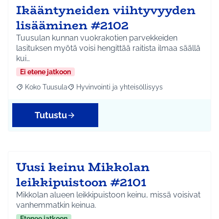
Ikääntyneiden viihtyvyyden
lisääminen #2102
Tuusulan kunnan vuokrakotien parvekkeiden
lasituksen myötä voisi hengittää raitista ilmaa säällä
kui…
Ei etene jatkoon
Koko Tuusula
Hyvinvointi ja yhteisöllisyys
Rajaa tulokset aihepiirin mukaan: Koko Tuusula
Rajaa tulokset teeman mukaan: Hyvinvointi ja y
Tutustu
Uusi keinu Mikkolan
leikkipuistoon #2101
Mikkolan alueen leikkipuistoon keinu, missä voisivat
vanhemmatkin keinua.
Etenee jatkoon