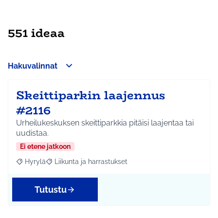
551 ideaa
Hakuvalinnat
Skeittiparkin laajennus
#2116
Urheilukeskuksen skeittiparkkia pitäisi laajentaa tai
uudistaa.
Ei etene jatkoon
Hyrylä
Liikunta ja harrastukset
Rajaa tulokset aihepiirin mukaan: Hyrylä
Rajaa tulokset teeman mukaan: Liikunta ja harrastuks
Tutustu