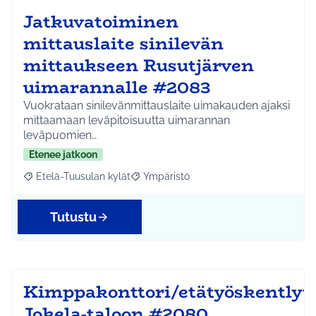
Jatkuvatoiminen
mittauslaite sinilevän
mittaukseen Rusutjärven
uimarannalle #2083
Vuokrataan sinilevänmittauslaite uimakauden ajaksi
mittaamaan leväpitoisuutta uimarannan
leväpuomien…
Etenee jatkoon
Etelä-Tuusulan kylät
Ympäristö
Rajaa tulokset aihepiirin mukaan: Etelä-Tuusulan kylät
Rajaa tulokset teeman mukaan: Ympäri
Tutustu
Kimppakonttori/etätyöskentlyti
Jokela-taloon #2080