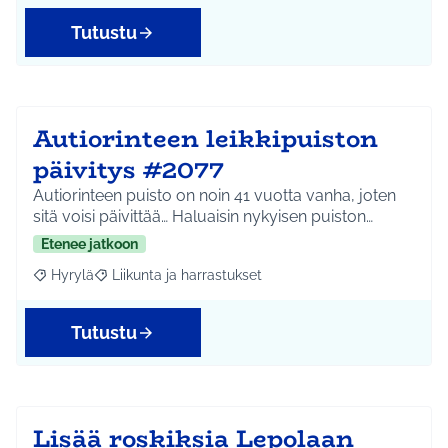
Tutustu
Autiorinteen leikkipuiston
päivitys #2077
Autiorinteen puisto on noin 41 vuotta vanha, joten
sitä voisi päivittää… Haluaisin nykyisen puiston…
Etenee jatkoon
Hyrylä
Liikunta ja harrastukset
Rajaa tulokset aihepiirin mukaan: Hyrylä
Rajaa tulokset teeman mukaan: Liikunta ja harrastuks
Tutustu
Lisää roskiksia Lepolaan