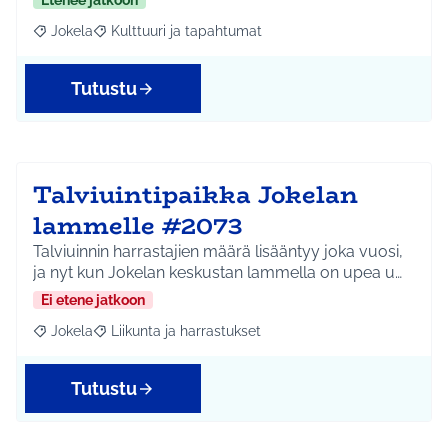
Etenee jatkoon
Jokela
Kulttuuri ja tapahtumat
Rajaa tulokset aihepiirin mukaan: Jokela
Rajaa tulokset teeman mukaan: Kulttuuri ja tapahtum
Tutustu
Talviuintipaikka Jokelan
lammelle #2073
Talviuinnin harrastajien määrä lisääntyy joka vuosi,
ja nyt kun Jokelan keskustan lammella on upea u…
Ei etene jatkoon
Jokela
Liikunta ja harrastukset
Rajaa tulokset aihepiirin mukaan: Jokela
Rajaa tulokset teeman mukaan: Liikunta ja harrastuks
Tutustu