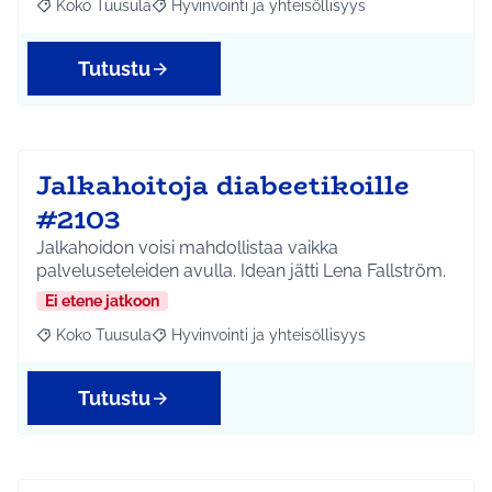
Koko Tuusula
Hyvinvointi ja yhteisöllisyys
Rajaa tulokset aihepiirin mukaan: Koko Tuusula
Rajaa tulokset teeman mukaan: Hyvinvointi ja y
Tutustu
Jalkahoitoja diabeetikoille
#2103
Jalkahoidon voisi mahdollistaa vaikka
palveluseteleiden avulla. Idean jätti Lena Fallström.
Ei etene jatkoon
Koko Tuusula
Hyvinvointi ja yhteisöllisyys
Rajaa tulokset aihepiirin mukaan: Koko Tuusula
Rajaa tulokset teeman mukaan: Hyvinvointi ja y
Tutustu