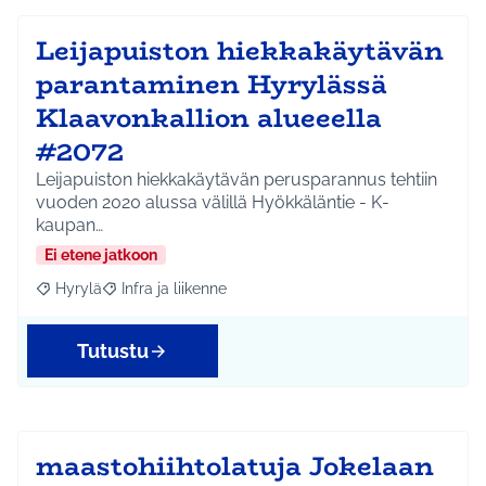
Leijapuiston hiekkakäytävän
parantaminen Hyrylässä
Klaavonkallion alueeella
#2072
Leijapuiston hiekkakäytävän perusparannus tehtiin
vuoden 2020 alussa välillä Hyökkäläntie - K-
kaupan…
Ei etene jatkoon
Hyrylä
Infra ja liikenne
Rajaa tulokset aihepiirin mukaan: Hyrylä
Rajaa tulokset teeman mukaan: Infra ja liikenne
Tutustu
maastohiihtolatuja Jokelaan