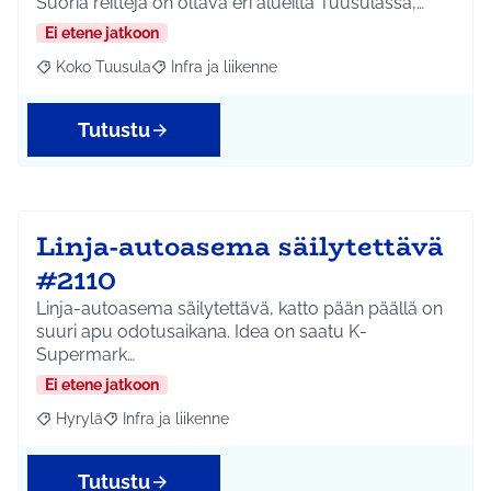
Suoria reittejä on oltava eri alueilta Tuusulassa,…
Ei etene jatkoon
Koko Tuusula
Infra ja liikenne
Rajaa tulokset aihepiirin mukaan: Koko Tuusula
Rajaa tulokset teeman mukaan: Infra ja liikenne
Tutustu
Linja-autoasema säilytettävä
#2110
Linja-autoasema säilytettävä, katto pään päällä on
suuri apu odotusaikana. Idea on saatu K-
Supermark…
Ei etene jatkoon
Hyrylä
Infra ja liikenne
Rajaa tulokset aihepiirin mukaan: Hyrylä
Rajaa tulokset teeman mukaan: Infra ja liikenne
Tutustu