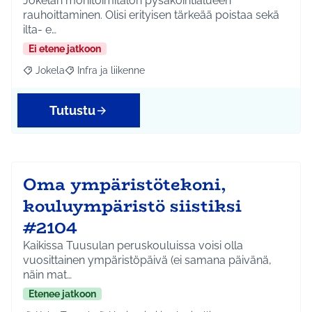
Jokelan monitoimitalon pysäköintialueen
rauhoittaminen. Olisi erityisen tärkeää poistaa sekä
ilta- e…
Ei etene jatkoon
Jokela
Infra ja liikenne
Rajaa tulokset aihepiirin mukaan: Jokela
Rajaa tulokset teeman mukaan: Infra ja liikenne
Tutustu
Oma ympäristötekoni,
kouluympäristö siistiksi
#2104
Kaikissa Tuusulan peruskouluissa voisi olla
vuosittainen ympäristöpäivä (ei samana päivänä,
näin mat…
Etenee jatkoon