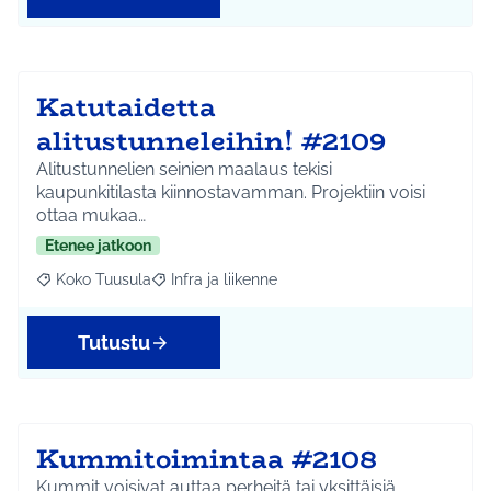
Katutaidetta
alitustunneleihin! #2109
Alitustunnelien seinien maalaus tekisi
kaupunkitilasta kiinnostavamman. Projektiin voisi
ottaa mukaa…
Etenee jatkoon
Koko Tuusula
Infra ja liikenne
Rajaa tulokset aihepiirin mukaan: Koko Tuusula
Rajaa tulokset teeman mukaan: Infra ja liikenne
Tutustu
Kummitoimintaa #2108
Kummit voisivat auttaa perheitä tai yksittäisiä