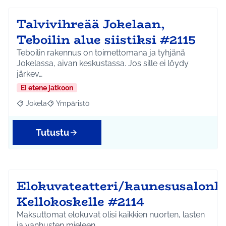
Talvivihreää Jokelaan,
Teboilin alue siistiksi #2115
Teboilin rakennus on toimettomana ja tyhjänä
Jokelassa, aivan keskustassa. Jos sille ei löydy
järkev…
Ei etene jatkoon
Jokela
Ympäristö
Rajaa tulokset aihepiirin mukaan: Jokela
Rajaa tulokset teeman mukaan: Ympäristö
Tutustu
Elokuvateatteri/kaunesusalonk
Kellokoskelle #2114
Maksuttomat elokuvat olisi kaikkien nuorten, lasten
ja vanhusten mieleen