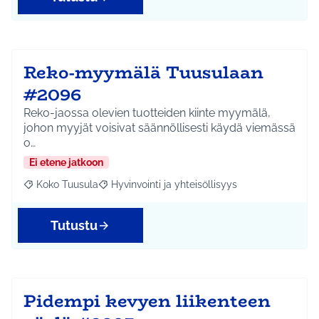
Reko-myymälä Tuusulaan
#2096
Reko-jaossa olevien tuotteiden kiinte myymälä,
johon myyjät voisivat säännöllisesti käydä viemässä
o…
Ei etene jatkoon
Koko Tuusula
Hyvinvointi ja yhteisöllisyys
Rajaa tulokset aihepiirin mukaan: Koko Tuusula
Rajaa tulokset teeman mukaan: Hyvinvointi ja y
Tutustu
Pidempi kevyen liikenteen