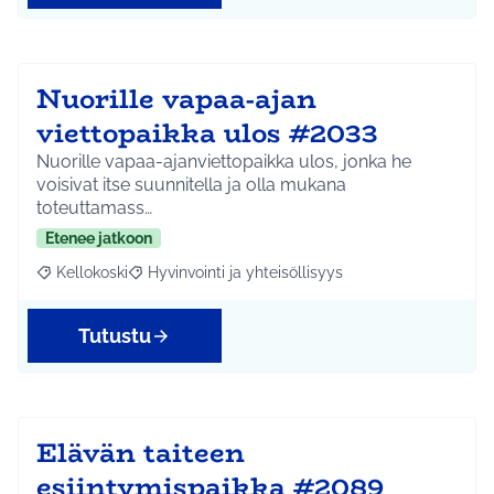
Nuorille vapaa-ajan
viettopaikka ulos #2033
Nuorille vapaa-ajanviettopaikka ulos, jonka he
voisivat itse suunnitella ja olla mukana
toteuttamass…
Etenee jatkoon
Kellokoski
Hyvinvointi ja yhteisöllisyys
Rajaa tulokset aihepiirin mukaan: Kellokoski
Rajaa tulokset teeman mukaan: Hyvinvointi ja yhtei
Tutustu
Elävän taiteen
esiintymispaikka #2089