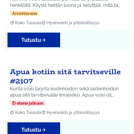
henkilöitä. Käydä heidän luona ja selvittää, mitä ta…
Arvioitavana
Koko Tuusula
Hyvinvointi ja yhteisöllisyys
Rajaa tulokset aihepiirin mukaan: Koko Tuusula
Rajaa tulokset teeman mukaan: Hyvinvointi ja y
Tutustu
Apua kotiin sitä tarvitseville
#2107
Kunta voisi tarjota kodinhoidon sekä lastenhoidon
apua sitä tarvitsevalle ilmaiseksi. Apua voisi oll…
Ei etene jatkoon
Koko Tuusula
Hyvinvointi ja yhteisöllisyys
Rajaa tulokset aihepiirin mukaan: Koko Tuusula
Rajaa tulokset teeman mukaan: Hyvinvointi ja y
Tutustu