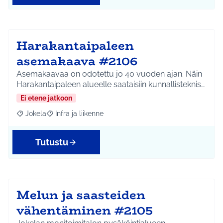
Harakantaipaleen
asemakaava #2106
Asemakaavaa on odotettu jo 40 vuoden ajan. Näin
Harakantaipaleen alueelle saataisiin kunnallisteknis…
Ei etene jatkoon
Jokela
Infra ja liikenne
Rajaa tulokset aihepiirin mukaan: Jokela
Rajaa tulokset teeman mukaan: Infra ja liikenne
Tutustu
Melun ja saasteiden
vähentäminen #2105