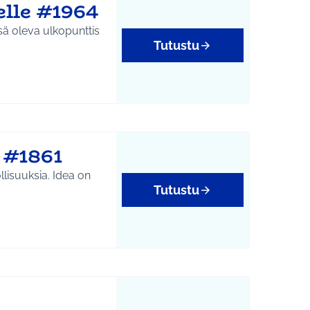
elle #1964
sä oleva ulkopunttis
Tutustu
 #1861
sia. Idea on
Tutustu