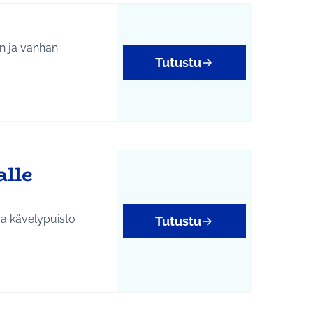
an ja vanhan
Tutustu
alle
aa kävelypuisto
Tutustu