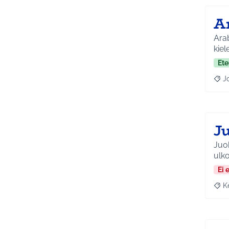
Ar
Arab
kiel
Ete
J
Raja
J
Juok
Ei 
K
Raja