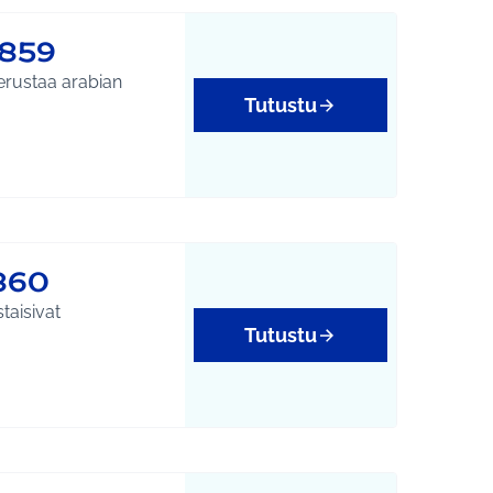
1859
perustaa arabian
Tutustu
860
taisivat
Tutustu