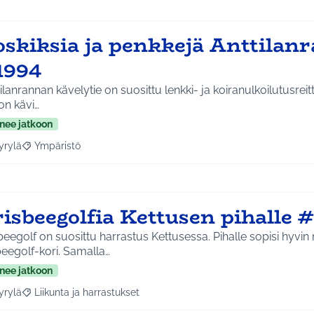
oskiksia ja penkkejä Anttilan
1994
ilanrannan kävelytie on suosittu lenkki- ja koiranulkoilutusreit
on kävi…
nee jatkoon
yrylä
Ympäristö
a tulokset aihepiirin mukaan: Hyrylä
Rajaa tulokset teeman mukaan: Ympäristö
isbeegolfia Kettusen pihalle 
beegolf on suosittu harrastus Kettusessa. Pihalle sopisi hyv
beegolf-kori. Samalla…
nee jatkoon
yrylä
Liikunta ja harrastukset
a tulokset aihepiirin mukaan: Hyrylä
Rajaa tulokset teeman mukaan: Liikunta ja harrastukset