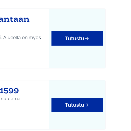
rantaan
ti. Alueella on myös
Tutustu
#1599
in muutama
Tutustu