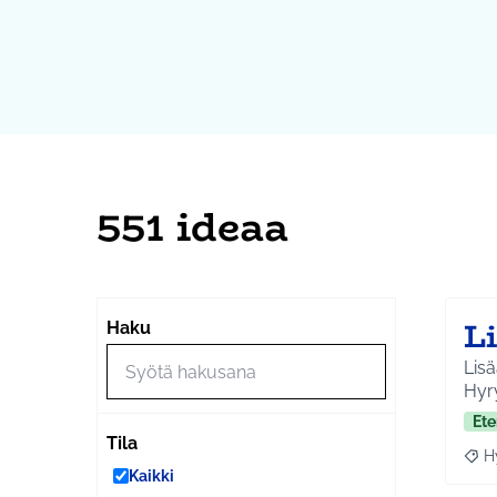
551 ideaa
L
Haku
Lisä
Hyry
Ete
Tila
H
Raja
Kaikki