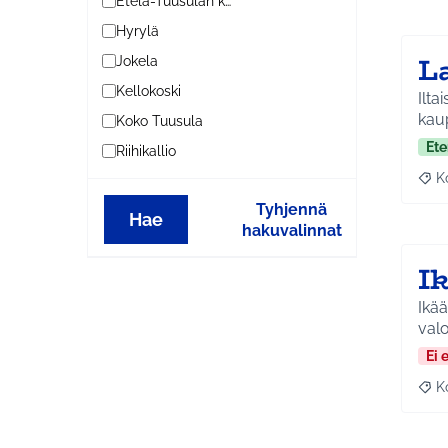
Etelä-Tuusulan kylät
Hyrylä
L
Jokela
Kellokoski
Ilta
kau
Koko Tuusula
Ete
Riihikallio
K
Raj
Tyhjennä
Hae
hakuvalinnat
I
Ikä
valo
Ei 
K
Raj