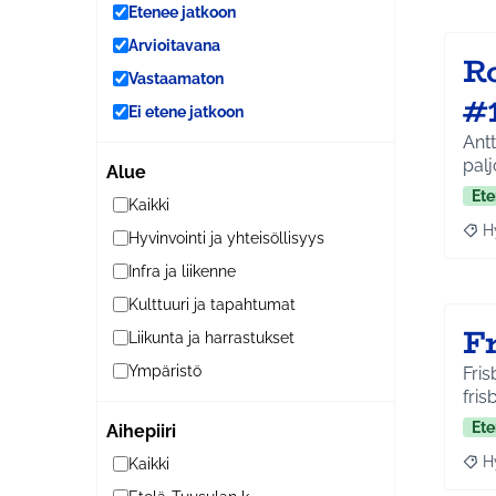
Etenee jatkoon
Arvioitavana
R
Vastaamaton
#
Ei etene jatkoon
Antt
palj
Alue
Ete
Kaikki
H
Hyvinvointi ja yhteisöllisyys
Raja
Infra ja liikenne
Kulttuuri ja tapahtumat
Fr
Liikunta ja harrastukset
Ympäristö
Fris
fris
Ete
Aihepiiri
H
Kaikki
Raja