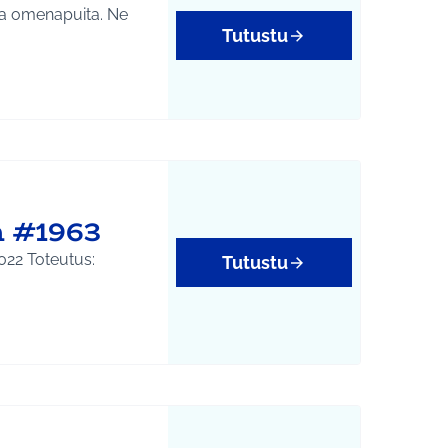
 ja omenapuita. Ne
Tutustu
n #1963
022 Toteutus:
Tutustu
isöllisyys