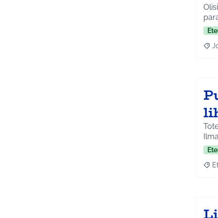
Olis
para
Ete
J
Raja
Pu
l
Tote
Ilma
Ete
E
Raja
L