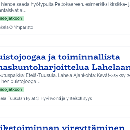
i hienoa saada hyötypuita Peltokaareen, esimerkiksi kirsikka-
ntaisivat al…
nee jatkoon
okela
Ympäristö
a tulokset aihepiirin mukaan: Jokela
Rajaa tulokset teeman mukaan: Ympäristö
istojoogaa ja toiminnallista
ihaskuntoharjoittelua Lahelaa
utuspaikka: Etelä-Tuusula, Lahela Ajankohta: Kevät->syksy 2
inen puistojooga …
nee jatkoon
telä-Tuusulan kylät
Hyvinvointi ja yhteisöllisyys
a tulokset aihepiirin mukaan: Etelä-Tuusulan kylät
Rajaa tulokset teeman mukaan: Hyvinvointi ja yhte
iiketoiminnan vireyttäminen