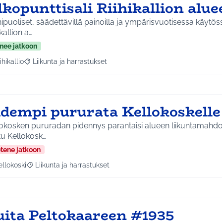
kopunttisali Riihikallion alue
puoliset, säädettävillä painoilla ja ympärisvuotisessa käytös
ikallion a…
nee jatkoon
ihikallio
Liikunta ja harrastukset
a tulokset aihepiirin mukaan: Riihikallio
Rajaa tulokset teeman mukaan: Liikunta ja harrastukset
idempi pururata Kellokoskelle
okosken pururadan pidennys parantaisi alueen liikuntamahdollisuuk
tu Kellokosk…
etene jatkoon
ellokoski
Liikunta ja harrastukset
a tulokset aihepiirin mukaan: Kellokoski
Rajaa tulokset teeman mukaan: Liikunta ja harrastukset
uita Peltokaareen #1935