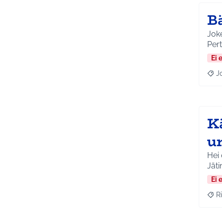
B
Joke
Per
Ei 
J
Raja
Kä
u
Hei 
Jäti
Ei 
Ri
Raja