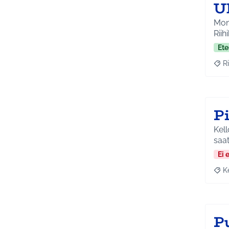
Ul
Moni
Riih
Ete
Ri
Raja
P
Kell
saa
Ei 
K
Raja
P