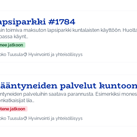
apsiparkki #1784
isin toimiva maksuton lapsiparkki kuntalaisten käyttöön. Huolta
passa käynt…
nee jatkoon
oko Tuusula
Hyvinvointi ja yhteisöllisyys
aa tulokset aihepiirin mukaan: Koko Tuusula
Rajaa tulokset teeman mukaan: Hyvinvointi ja yhteisöllis
kääntyneiden palvelut kuntoo
äntyneiden palveluihin saatava parannusta. Esimerkiksi mon
nkatkaisijat liia…
etene jatkoon
oko Tuusula
Hyvinvointi ja yhteisöllisyys
aa tulokset aihepiirin mukaan: Koko Tuusula
Rajaa tulokset teeman mukaan: Hyvinvointi ja yhteisöllis