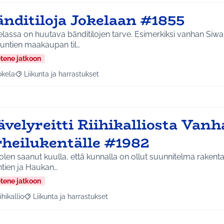
änditiloja Jokelaan #1855
lassa on huutava bänditilojen tarve. Esimerkiksi vanhan Siw
tuntien maakaupan til…
etene jatkoon
okela
Liikunta ja harrastukset
a tulokset aihepiirin mukaan: Jokela
Rajaa tulokset teeman mukaan: Liikunta ja harrastukset
velyreitti Riihikalliosta Vanh
rheilukentälle #1982
olen saanut kuulla, että kunnalla on ollut suunnitelma rakent
ntien ja Haukan…
etene jatkoon
ihikallio
Liikunta ja harrastukset
a tulokset aihepiirin mukaan: Riihikallio
Rajaa tulokset teeman mukaan: Liikunta ja harrastukset