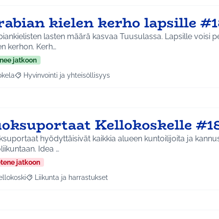
abian kielen kerho lapsille #
iankielisten lasten määrä kasvaa Tuusulassa. Lapsille voisi 
en kerhon. Kerh…
nee jatkoon
okela
Hyvinvointi ja yhteisöllisyys
a tulokset aihepiirin mukaan: Jokela
Rajaa tulokset teeman mukaan: Hyvinvointi ja yhteisöllisyys
uoksuportaat Kellokoskelle #1
suportaat hyödyttäisivät kaikkia alueen kuntoilijoita ja kannus
ulkoliikuntaan. Idea …
etene jatkoon
ellokoski
Liikunta ja harrastukset
a tulokset aihepiirin mukaan: Kellokoski
Rajaa tulokset teeman mukaan: Liikunta ja harrastukset