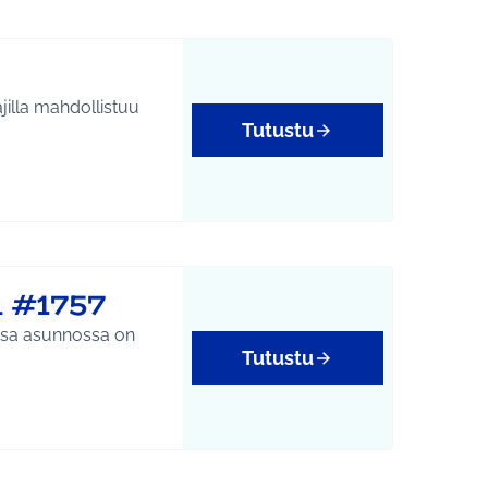
jilla mahdollistuu
Tutustu
yys
n #1757
essa asunnossa on
Tutustu
yys