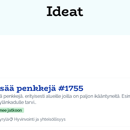
Ideat
isää penkkejä #1755
ä penkkejä, erityisesti alueille joilla on paljon ikääntyneitä. Esi
länkadulle tarvi…
nee jatkoon
yrylä
Hyvinvointi ja yhteisöllisyys
a tulokset aihepiirin mukaan: Hyrylä
Rajaa tulokset teeman mukaan: Hyvinvointi ja yhteisöllisyys