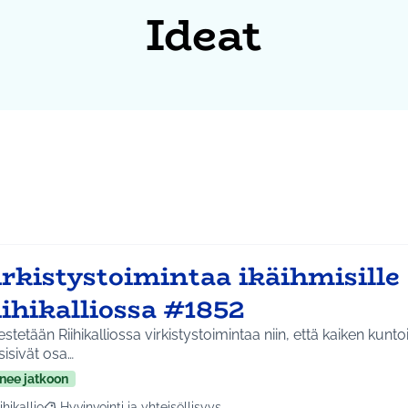
Ideat
irkistystoimintaa ikäihmisille
ihikalliossa #1852
estetään Riihikalliossa virkistystoimintaa niin, että kaiken kunto
isivät osa…
nee jatkoon
ihikallio
Hyvinvointi ja yhteisöllisyys