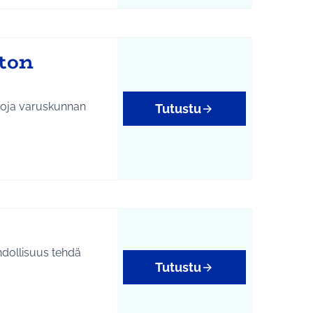
ton
kkoja varuskunnan
Tutustu
hdollisuus tehdä
Tutustu