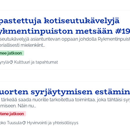
pastettuja kotiseutukävelyjä
ykmentinpuiston metsään #1
iseutukävelyjä asiantuntevan oppaan johdolla Rykmentinpui
oriallisesti mielenkiint…
nee jatkoon
yrylä
Kulttuuri ja tapahtumat
a tulokset aihepiirin mukaan: Hyrylä
Rajaa tulokset teeman mukaan: Kulttuuri ja tapahtumat
uorten syrjäytymisen estämi
i tärkeää saada nuorille tarkoitettua toimintaa, joka tähtäisi s
ämiseen. Näin nu…
etene jatkoon
oko Tuusula
Hyvinvointi ja yhteisöllisyys
aa tulokset aihepiirin mukaan: Koko Tuusula
Rajaa tulokset teeman mukaan: Hyvinvointi ja yhteisöllis