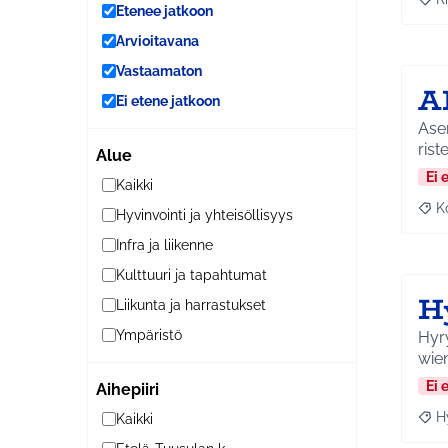
Raja
Etenee jatkoon
Arvioitavana
Vastaamaton
A
Ei etene jatkoon
Asen
rist
Alue
Ei 
Kaikki
K
Hyvinvointi ja yhteisöllisyys
Raj
Infra ja liikenne
Kulttuuri ja tapahtumat
H
Liikunta ja harrastukset
Ympäristö
Hyry
wien
Ei 
Aihepiiri
H
Kaikki
Raja