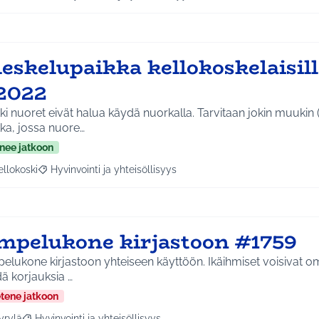
aa tulokset aihepiirin mukaan: Koko Tuusula
Rajaa tulokset teeman mukaan: Hyvinvointi ja yhteisöllis
eskelupaikka kellokoskelaisill
2022
ki nuoret eivät halua käydä nuorkalla. Tarvitaan jokin muukin 
ka, jossa nuore…
nee jatkoon
ellokoski
Hyvinvointi ja yhteisöllisyys
a tulokset aihepiirin mukaan: Kellokoski
Rajaa tulokset teeman mukaan: Hyvinvointi ja yhteisöllisyys
mpelukone kirjastoon #1759
lukone kirjastoon yhteiseen käyttöön. Ikäihmiset voisivat o
ä korjauksia …
etene jatkoon
yrylä
Hyvinvointi ja yhteisöllisyys