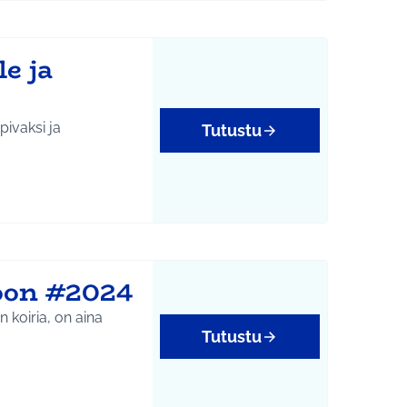
e ja
pivaksi ja
Tutustu
toon #2024
 koiria, on aina
Tutustu