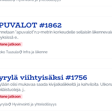
a tulokset aihepiirin mukaan: Riihikallio
Rajaa tulokset teeman mukaan: Hyvinvointi ja yhteisöllisyys
PUVALOT #1862
netaan "apuvalot"n.1+metrin korkeudelle sellaisiin liikennevalo
eyksissä e…
etene jatkoon
oko Tuusula
Infra ja liikenne
aa tulokset aihepiirin mukaan: Koko Tuusula
Rajaa tulokset teeman mukaan: Infra ja liikenne
yrylä viihtyisäksi #1756
lään olisi mukavaa saada kivijalkaliikkeitä ja kahviloita. Ulkona
iläistuoleja, j…
etene jatkoon
yrylä
Hyvinvointi ja yhteisöllisyys
a tulokset aihepiirin mukaan: Hyrylä
Rajaa tulokset teeman mukaan: Hyvinvointi ja yhteisöllisyys