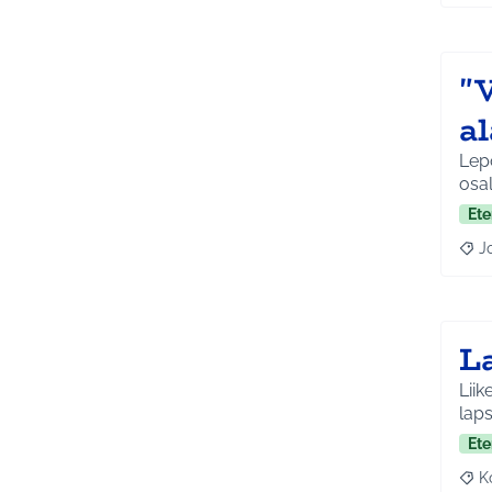
"
a
Lep
osal
Ete
J
Raja
L
Liik
laps
Ete
K
Raj