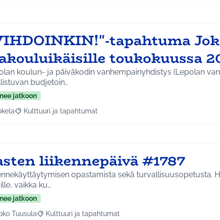
VIHDOINKIN!"-tapahtuma Jok
lakouluikäisille toukokuussa 
olan koulun- ja päiväkodin vanhempainyhdistys (Lepolan v
listuvan budjetoin…
nee jatkoon
okela
Kulttuuri ja tapahtumat
a tulokset aihepiirin mukaan: Jokela
Rajaa tulokset teeman mukaan: Kulttuuri ja tapahtumat
asten liikennepäivä #1787
ennekäyttäytymisen opastamista sekä turvallisuusopetusta. H
ille, vaikka ku…
nee jatkoon
oko Tuusula
Kulttuuri ja tapahtumat
aa tulokset aihepiirin mukaan: Koko Tuusula
Rajaa tulokset teeman mukaan: Kulttuuri ja tapahtumat