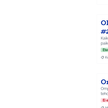
Raj
Ol
#
Kaik
paik
Ete
K
Raja
O
Ompe
tehd
Ei 
H