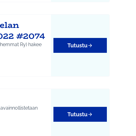
elan
2022 #2074
anhemmat Ry) hakee
Tutustu
avainnollistetaan
Tutustu