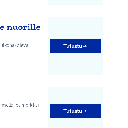
yys
e nuorille
(ulkona) oleva
Tutustu
mmella, esimerkiksi
Tutustu