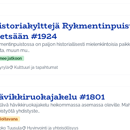
istoriakylttejä Rykmentinpuis
etsään #1924
entinpuistossa on paljon historiallisesti mielenkiintoisia pai
ilta, muun mu…
nee jatkoon
yrylä
Kulttuuri ja tapahtumat
a tulokset aihepiirin mukaan: Hyrylä
Rajaa tulokset teeman mukaan: Kulttuuri ja tapahtumat
ävikkiruokajakelu #1801
rtävä hävikkiruokajakelu heikommassa asemassa oleville. Ma
istyötä yhdistyste…
ioitavana
oko Tuusula
Hyvinvointi ja yhteisöllisyys