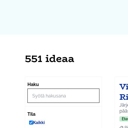
551 ideaa
V
Haku
Ri
Järj
pääs
Tila
Ete
Kaikki
Ri