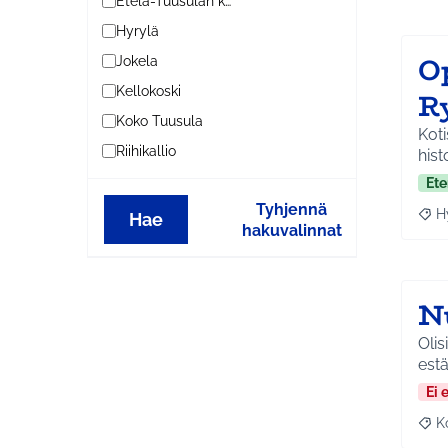
Etelä-Tuusulan kylät
Hyrylä
O
Jokela
Kellokoski
R
Koko Tuusula
Kot
Riihikallio
hist
Ete
Tyhjennä
H
Hae
Raja
hakuvalinnat
N
Olis
est
Ei 
K
Raj