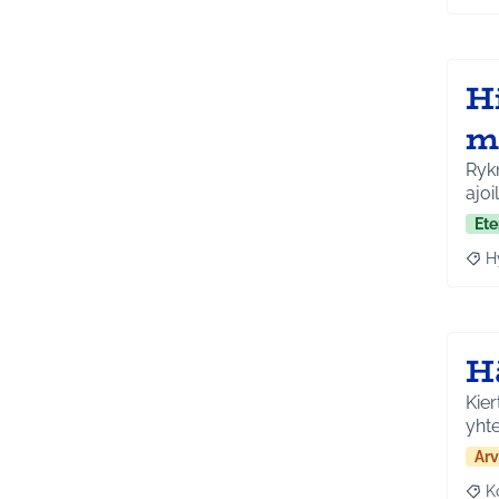
H
m
Rykm
ajo
Ete
H
Raja
H
Kie
yhte
Arv
K