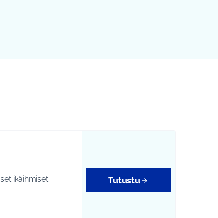
iset ikäihmiset
Tutustu