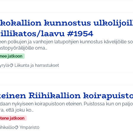
kokallion kunnostus ulkolijoill
illikatos/laavu #1954
en polkujen ja vanhojen latupohjien kunnostus kävelijöille so
stopyöräilijöille oma…
nee jatkoon
yrylä
Liikunta ja harrastukset
a tulokset aihepiirin mukaan: Hyrylä
Rajaa tulokset teeman mukaan: Liikunta ja harrastukset
teinen Riihikallion koirapuis
aan nykyiseen koirapuistoon eteinen. Puistossa kun on paljon
a, että joku ko…
etene jatkoon
ihikallio
Ympäristö
a tulokset aihepiirin mukaan: Riihikallio
Rajaa tulokset teeman mukaan: Ympäristö