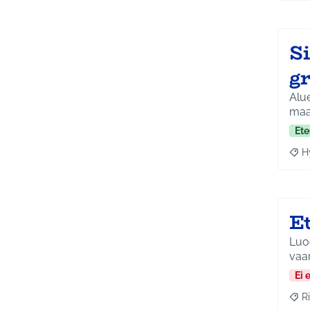
Si
gr
Alue
maa
Ete
H
Raja
E
Luod
vaar
Ei 
Ri
Raja