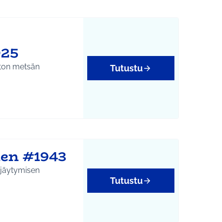
925
ston metsän
Tutustu
nen #1943
yrjäytymisen
Tutustu
yys