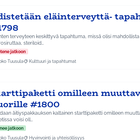
distetään eläinterveyttä- tap
1798
nten terveyteen keskittyvä tapahtuma, missä olisi mahdollista
osiruttaa, steriloid…
etene jatkoon
oko Tuusula
Kulttuuri ja tapahtumat
aa tulokset aihepiirin mukaan: Koko Tuusula
Rajaa tulokset teeman mukaan: Kulttuuri ja tapahtumat
arttipaketti omilleen muuttav
uorille #1800
aan äitiyspakkauksen kaltainen starttipaketti omilleen muuttav
tissa voisi oll…
nee jatkoon
oko Tuusula
Hyvinvointi ja yhteisöllisyys