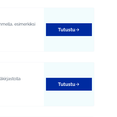
mmella, esimerkiksi
Tutustu
Tutustu