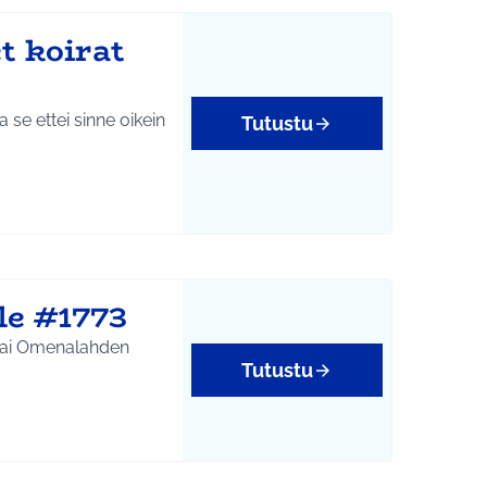
t koirat
Tutustu
le #1773
n tai Omenalahden
Tutustu