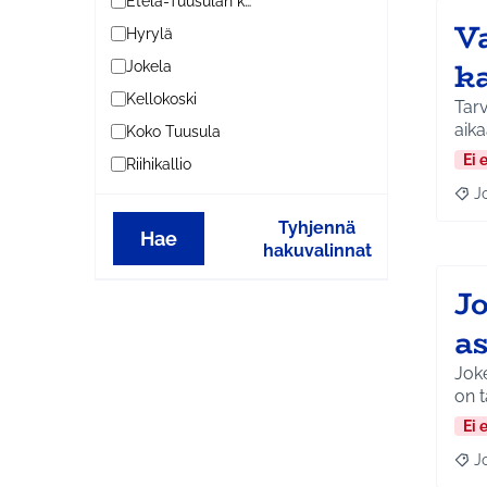
Etelä-Tuusulan kylät
V
Hyrylä
k
Jokela
Kellokoski
Tarv
aika
Koko Tuusula
Ei 
Riihikallio
J
Raja
Tyhjennä
Hae
hakuvalinnat
J
as
Joke
on 
Ei 
J
Raja