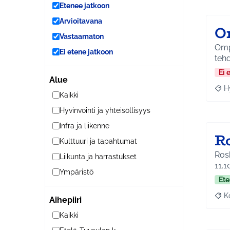
Etenee jatkoon
Arvioitavana
O
Vastaamaton
Ompe
Ei etene jatkoon
tehd
Ei 
Alue
H
Raja
Kaikki
Hyvinvointi ja yhteisöllisyys
Infra ja liikenne
R
Kulttuuri ja tapahtumat
Roskik
Liikunta ja harrastukset
11.1
Ympäristö
Ete
K
Aihepiiri
Raj
Kaikki