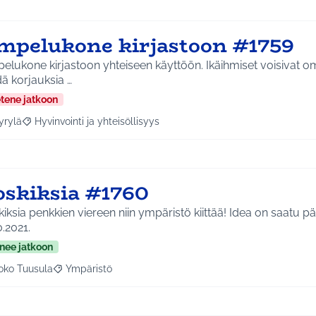
mpelukone kirjastoon #1759
lukone kirjastoon yhteiseen käyttöön. Ikäihmiset voisivat o
ä korjauksia …
etene jatkoon
yrylä
Hyvinvointi ja yhteisöllisyys
a tulokset aihepiirin mukaan: Hyrylä
Rajaa tulokset teeman mukaan: Hyvinvointi ja yhteisöllisyys
oskiksia #1760
sia penkkien viereen niin ympäristö kiittää! Idea on saatu pääkirjastolla
0.2021.
nee jatkoon
oko Tuusula
Ympäristö
aa tulokset aihepiirin mukaan: Koko Tuusula
Rajaa tulokset teeman mukaan: Ympäristö