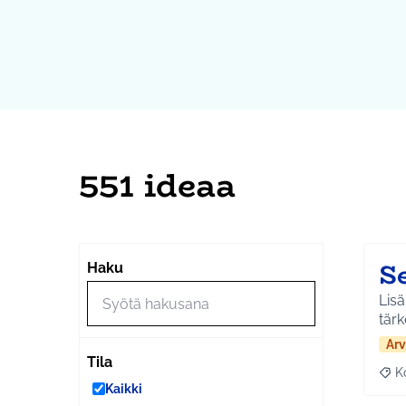
551 ideaa
S
Haku
Lisä
tärk
Arv
Tila
K
Raj
Kaikki