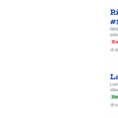
Ri
#
Riihikal
pää
Ei 
Ri
Raja
La
Laav
sill
Ete
K
Raja