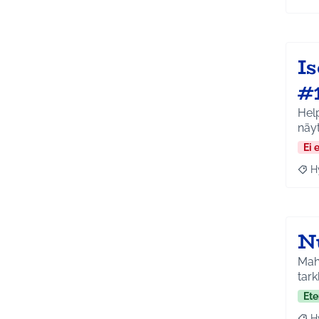
Raj
I
#
Hel
näy
Ei 
H
Raja
N
Mahd
tar
Ete
H