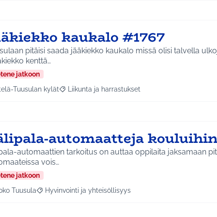
ääkiekko kaukalo #1767
ulaan pitäisi saada jääkiekko kaukalo missä olisi talvella ulko
akiekko kenttä…
etene jatkoon
telä-Tuusulan kylät
Liikunta ja harrastukset
a tulokset aihepiirin mukaan: Etelä-Tuusulan kylät
Rajaa tulokset teeman mukaan: Liikunta ja harras
älipala-automaatteja kouluihi
pala-automaattien tarkoitus on auttaa oppilaita jaksamaan pit
omaateissa vois…
etene jatkoon
oko Tuusula
Hyvinvointi ja yhteisöllisyys
aa tulokset aihepiirin mukaan: Koko Tuusula
Rajaa tulokset teeman mukaan: Hyvinvointi ja yhteisöllis