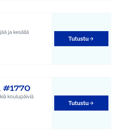
jää ja kesällä
Tutustu
tukset
n #1770
kiä koulupäiviä.
Tutustu
yys