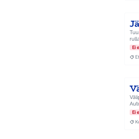
J
Tuus
rull
Ei 
E
Raja
V
Väli
Aut
Ei 
K
Raj