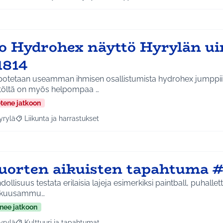
aa tulokset aihepiirin mukaan: Koko Tuusula
Rajaa tulokset teeman mukaan: Hyvinvointi ja yhteisöllis
so Hydrohex näyttö Hyrylän ui
1814
potetaan useamman ihmisen osallistumista hydrohex jumppii
töltä on myös helpompaa …
etene jatkoon
yrylä
Liikunta ja harrastukset
a tulokset aihepiirin mukaan: Hyrylä
Rajaa tulokset teeman mukaan: Liikunta ja harrastukset
uorten aikuisten tapahtuma #
ollisuus testata erilaisia lajeja esimerkiksi paintball, puhallet
kkuusammu…
nee jatkoon
yrylä
Kulttuuri ja tapahtumat