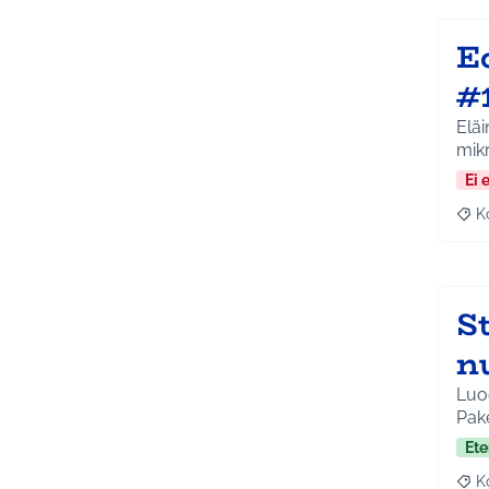
E
#
Eläi
mikr
Ei 
K
Raj
St
n
Luod
Pake
Ete
K