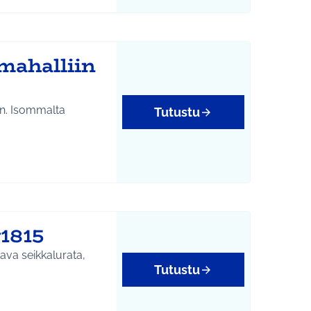
yys
mahalliin
n. Isommalta
Tutustu
1815
tava seikkalurata,
Tutustu