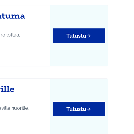
ahtuma
 rokottaa,
Tutustu
ille
ille nuorille.
Tutustu