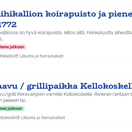
ihikallion koirapuisto ja piene
1772
liossa on hyvä koirapuisto, kiitos siitä. Hankaluutta aiheuttaa se ettei sinne oikein
s…
etene jatkoon
ihikallio
Liikunta ja harrastukset
a tulokset aihepiirin mukaan: Riihikallio
Rajaa tulokset teeman mukaan: Liikunta ja harrastukset
avu / grillipaikka Kellokoskel
u/grilli Keravanjoen varrelle Kellokoskelle. Rivieran rantaa
an pieleen tai…
nee jatkoon
ellokoski
Liikunta ja harrastukset
a tulokset aihepiirin mukaan: Kellokoski
Rajaa tulokset teeman mukaan: Liikunta ja harrastukset