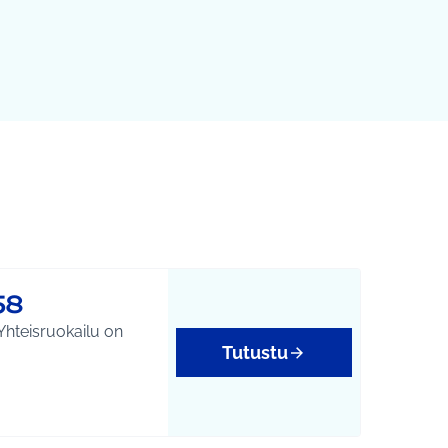
58
 Yhteisruokailu on
Tutustu
yys