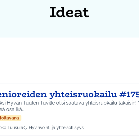
Ideat
enioreiden yhteisruokailu #17
ksi Hyvän Tuulen Tuville olisi saatava yhteisruokailu takaisin!
eä osa ikä…
ioitavana
oko Tuusula
Hyvinvointi ja yhteisöllisyys
aa tulokset aihepiirin mukaan: Koko Tuusula
Rajaa tulokset teeman mukaan: Hyvinvointi ja yhteisöllis