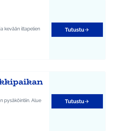
a kevään iltapelien
Tutustu
kkipaikan
n pysäköintiin. Alue
Tutustu