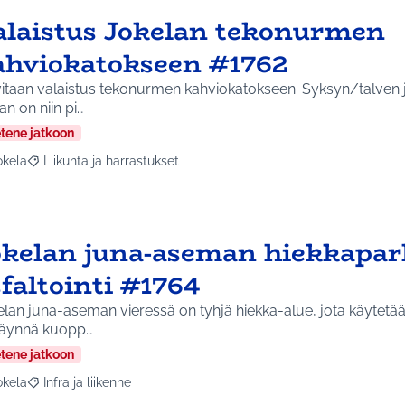
alaistus Jokelan tekonurmen
ahviokatokseen #1762
itaan valaistus tekonurmen kahviokatokseen. Syksyn/talven j
an on niin pi…
etene jatkoon
okela
Liikunta ja harrastukset
a tulokset aihepiirin mukaan: Jokela
Rajaa tulokset teeman mukaan: Liikunta ja harrastukset
okelan juna-aseman hiekkapar
faltointi #1764
lan juna-aseman vieressä on tyhjä hiekka-alue, jota käytetää
täynnä kuopp…
etene jatkoon
okela
Infra ja liikenne
a tulokset aihepiirin mukaan: Jokela
Rajaa tulokset teeman mukaan: Infra ja liikenne