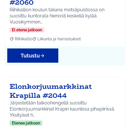
#2060
Riihikallion koulun takana metsäpuistossa on
suosittu kuntorata hienosti keskellä kylää.
Vuosikymmen…
Ei etene jatkoon
Riihikallio
Liikunta ja harrastukset
Rajaa tulokset aihepiirin mukaan: Riihikallio
Rajaa tulokset teeman mukaan: Liikunta ja harrastu
Tutustu
Elonkorjuumarkkinat
Krapilla #2044
Järjestetään talkoohengellä suosittu
Elonkorjuumarkkinat Krapin kauniissa pihapiirissä.
Yksityiset h…
Etenee jatkoon