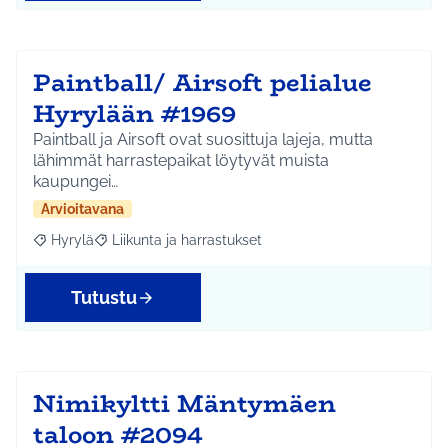
Paintball/ Airsoft pelialue
Hyrylään #1969
Paintball ja Airsoft ovat suosittuja lajeja, mutta
lähimmät harrastepaikat löytyvät muista
kaupungei…
Arvioitavana
Hyrylä
Liikunta ja harrastukset
Rajaa tulokset aihepiirin mukaan: Hyrylä
Rajaa tulokset teeman mukaan: Liikunta ja harrastuks
Tutustu
Nimikyltti Mäntymäen
taloon #2094