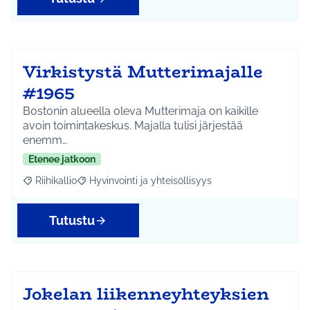
Virkistystä Mutterimajalle
#1965
Bostonin alueella oleva Mutterimaja on kaikille
avoin toimintakeskus. Majalla tulisi järjestää
enemm…
Etenee jatkoon
Riihikallio
Hyvinvointi ja yhteisöllisyys
Rajaa tulokset aihepiirin mukaan: Riihikallio
Rajaa tulokset teeman mukaan: Hyvinvointi ja yhtei
Tutustu
Jokelan liikenneyhteyksien