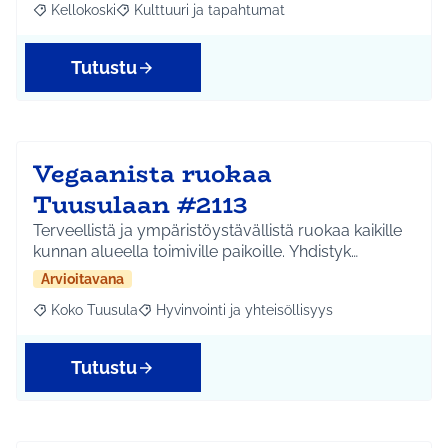
Kellokoski
Kulttuuri ja tapahtumat
Rajaa tulokset aihepiirin mukaan: Kellokoski
Rajaa tulokset teeman mukaan: Kulttuuri ja tapah
Tutustu
Vegaanista ruokaa
Tuusulaan #2113
Terveellistä ja ympäristöystävällistä ruokaa kaikille
kunnan alueella toimiville paikoille. Yhdistyk…
Arvioitavana
Koko Tuusula
Hyvinvointi ja yhteisöllisyys
Rajaa tulokset aihepiirin mukaan: Koko Tuusula
Rajaa tulokset teeman mukaan: Hyvinvointi ja y
Tutustu