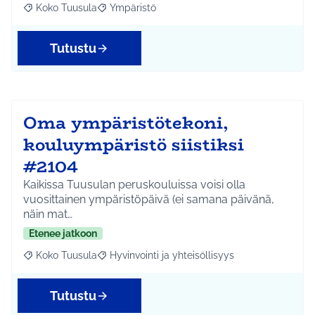
Koko Tuusula
Ympäristö
Rajaa tulokset aihepiirin mukaan: Koko Tuusula
Rajaa tulokset teeman mukaan: Ympäristö
Tutustu
Oma ympäristötekoni,
kouluympäristö siistiksi
#2104
Kaikissa Tuusulan peruskouluissa voisi olla
vuosittainen ympäristöpäivä (ei samana päivänä,
näin mat…
Etenee jatkoon
Koko Tuusula
Hyvinvointi ja yhteisöllisyys
Rajaa tulokset aihepiirin mukaan: Koko Tuusula
Rajaa tulokset teeman mukaan: Hyvinvointi ja y
Tutustu