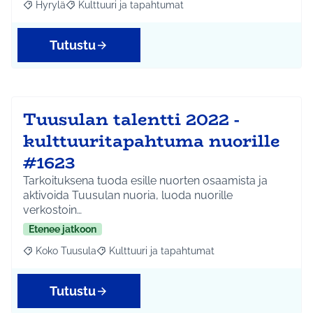
Hyrylä
Kulttuuri ja tapahtumat
Rajaa tulokset aihepiirin mukaan: Hyrylä
Rajaa tulokset teeman mukaan: Kulttuuri ja tapahtum
Tutustu
Tuusulan talentti 2022 -
kulttuuritapahtuma nuorille
#1623
Tarkoituksena tuoda esille nuorten osaamista ja
aktivoida Tuusulan nuoria, luoda nuorille
verkostoin…
Etenee jatkoon
Koko Tuusula
Kulttuuri ja tapahtumat
Rajaa tulokset aihepiirin mukaan: Koko Tuusula
Rajaa tulokset teeman mukaan: Kulttuuri ja ta
Tutustu