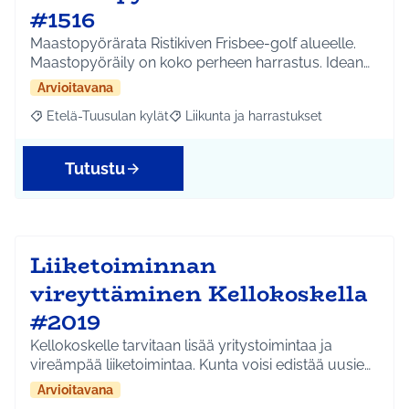
#1516
Maastopyörärata Ristikiven Frisbee-golf alueelle.
Maastopyöräily on koko perheen harrastus. Idean…
Arvioitavana
Etelä-Tuusulan kylät
Liikunta ja harrastukset
Rajaa tulokset aihepiirin mukaan: Etelä-Tuusulan kylät
Rajaa tulokset teeman mukaan: Liikunta
Tutustu
Liiketoiminnan
vireyttäminen Kellokoskella
#2019
Kellokoskelle tarvitaan lisää yritystoimintaa ja
vireämpää liiketoimintaa. Kunta voisi edistää uusie…
Arvioitavana