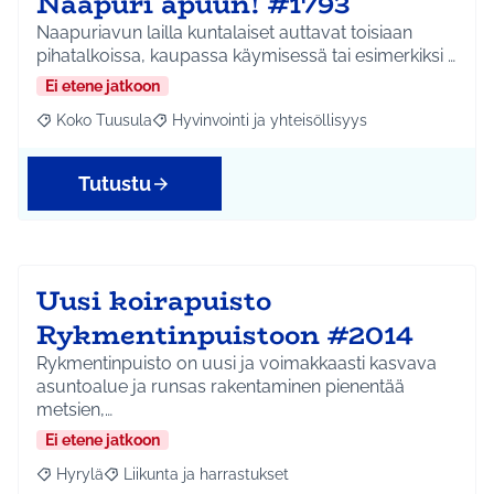
Naapuri apuun! #1793
Naapuriavun lailla kuntalaiset auttavat toisiaan
pihatalkoissa, kaupassa käymisessä tai esimerkiksi …
Ei etene jatkoon
Koko Tuusula
Hyvinvointi ja yhteisöllisyys
Rajaa tulokset aihepiirin mukaan: Koko Tuusula
Rajaa tulokset teeman mukaan: Hyvinvointi ja y
Tutustu
Uusi koirapuisto
Rykmentinpuistoon #2014
Rykmentinpuisto on uusi ja voimakkaasti kasvava
asuntoalue ja runsas rakentaminen pienentää
metsien,…
Ei etene jatkoon
Hyrylä
Liikunta ja harrastukset
Rajaa tulokset aihepiirin mukaan: Hyrylä
Rajaa tulokset teeman mukaan: Liikunta ja harrastuks