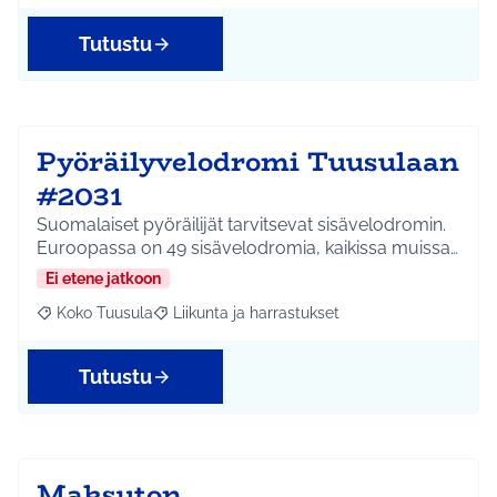
Tutustu
Pyöräilyvelodromi Tuusulaan
#2031
Suomalaiset pyöräilijät tarvitsevat sisävelodromin.
Euroopassa on 49 sisävelodromia, kaikissa muissa…
Ei etene jatkoon
Koko Tuusula
Liikunta ja harrastukset
Rajaa tulokset aihepiirin mukaan: Koko Tuusula
Rajaa tulokset teeman mukaan: Liikunta ja harr
Tutustu
Maksuton