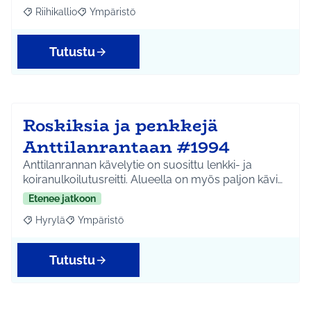
Riihikallio
Ympäristö
Rajaa tulokset aihepiirin mukaan: Riihikallio
Rajaa tulokset teeman mukaan: Ympäristö
Tutustu
Roskiksia ja penkkejä
Anttilanrantaan #1994
Anttilanrannan kävelytie on suosittu lenkki- ja
koiranulkoilutusreitti. Alueella on myös paljon kävi…
Etenee jatkoon
Hyrylä
Ympäristö
Rajaa tulokset aihepiirin mukaan: Hyrylä
Rajaa tulokset teeman mukaan: Ympäristö
Tutustu