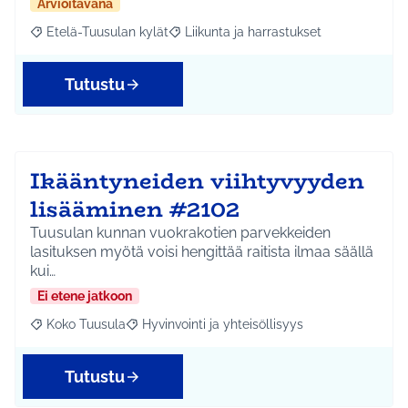
Arvioitavana
Etelä-Tuusulan kylät
Liikunta ja harrastukset
Rajaa tulokset aihepiirin mukaan: Etelä-Tuusulan kylät
Rajaa tulokset teeman mukaan: Liikunta
Tutustu
Ikääntyneiden viihtyvyyden
lisääminen #2102
Tuusulan kunnan vuokrakotien parvekkeiden
lasituksen myötä voisi hengittää raitista ilmaa säällä
kui…
Ei etene jatkoon
Koko Tuusula
Hyvinvointi ja yhteisöllisyys
Rajaa tulokset aihepiirin mukaan: Koko Tuusula
Rajaa tulokset teeman mukaan: Hyvinvointi ja y
Tutustu