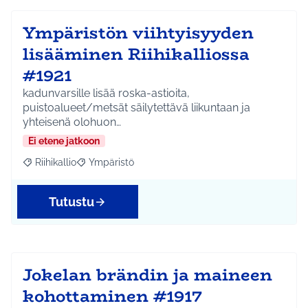
Ympäristön viihtyisyyden
lisääminen Riihikalliossa
#1921
kadunvarsille lisää roska-astioita,
puistoalueet/metsät säilytettävä liikuntaan ja
yhteisenä olohuon…
Ei etene jatkoon
Riihikallio
Ympäristö
Rajaa tulokset aihepiirin mukaan: Riihikallio
Rajaa tulokset teeman mukaan: Ympäristö
Tutustu
Jokelan brändin ja maineen
kohottaminen #1917