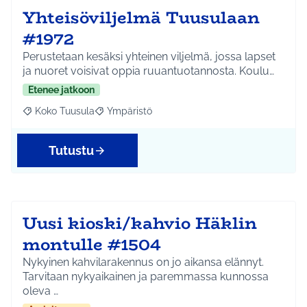
Yhteisöviljelmä Tuusulaan
#1972
Perustetaan kesäksi yhteinen viljelmä, jossa lapset
ja nuoret voisivat oppia ruuantuotannosta. Koulu…
Etenee jatkoon
Koko Tuusula
Ympäristö
Rajaa tulokset aihepiirin mukaan: Koko Tuusula
Rajaa tulokset teeman mukaan: Ympäristö
Tutustu
Uusi kioski/kahvio Häklin
montulle #1504
Nykyinen kahvilarakennus on jo aikansa elännyt.
Tarvitaan nykyaikainen ja paremmassa kunnossa
oleva …