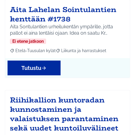
Aita Lahelan Sointulantien
kenttään #1738
Aita Sontulantien urheilukentän ympärille, jotta
pallot ei aina lentäisi ojaan. Idea on saatu Kr…
Ei etene jatkoon
Etelä-Tuusulan kylät
Liikunta ja harrastukset
Rajaa tulokset aihepiirin mukaan: Etelä-Tuusulan kylät
Rajaa tulokset teeman mukaan: Liikunta
Tutustu
Riihikallion kuntoradan
kunnostaminen ja
valaistuksen parantaminen
sekä uudet kuntoiluvälineet