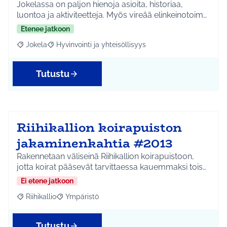
Jokelassa on paljon hienoja asioita, historiaa,
luontoa ja aktiviteetteja. Myös vireää elinkeinotoim…
Etenee jatkoon
Jokela
Hyvinvointi ja yhteisöllisyys
Rajaa tulokset aihepiirin mukaan: Jokela
Rajaa tulokset teeman mukaan: Hyvinvointi ja yhteisöl
Tutustu
Riihikallion koirapuiston
jakaminenkahtia #2013
Rakennetaan väliseinä Riihikallion koirapuistoon,
jotta koirat pääsevät tarvittaessa kauemmaksi tois…
Ei etene jatkoon
Riihikallio
Ympäristö
Rajaa tulokset aihepiirin mukaan: Riihikallio
Rajaa tulokset teeman mukaan: Ympäristö
Tutustu