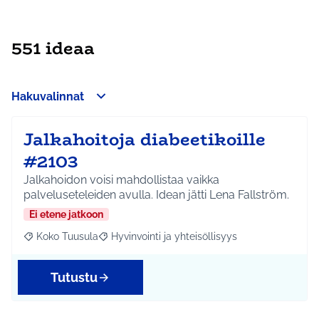
551 ideaa
Hakuvalinnat
Jalkahoitoja diabeetikoille
#2103
Jalkahoidon voisi mahdollistaa vaikka
palveluseteleiden avulla. Idean jätti Lena Fallström.
Ei etene jatkoon
Koko Tuusula
Hyvinvointi ja yhteisöllisyys
Rajaa tulokset aihepiirin mukaan: Koko Tuusula
Rajaa tulokset teeman mukaan: Hyvinvointi ja y
Tutustu