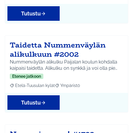
Tutustu
Taidetta Nummenväylän
alikulkuun #2002
Nummenväylän alikulku Paijalan koulun kohdalla
kaipaisi taidetta. Alikulku on synkkä ja voi olla pie…
Etenee jatkoon
Etelä-Tuusulan kylät
Ympäristö
Rajaa tulokset aihepiirin mukaan: Etelä-Tuusulan kylät
Rajaa tulokset teeman mukaan: Ympäri
Tutustu