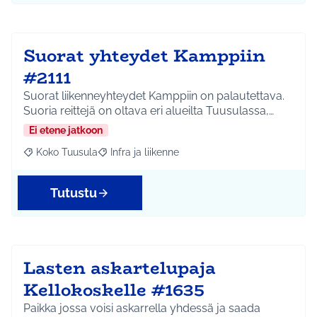
Suorat yhteydet Kamppiin
#2111
Suorat liikenneyhteydet Kamppiin on palautettava.
Suoria reittejä on oltava eri alueilta Tuusulassa,…
Ei etene jatkoon
Koko Tuusula
Infra ja liikenne
Rajaa tulokset aihepiirin mukaan: Koko Tuusula
Rajaa tulokset teeman mukaan: Infra ja liikenne
Tutustu
Lasten askartelupaja
Kellokoskelle #1635
Paikka jossa voisi askarrella yhdessä ja saada