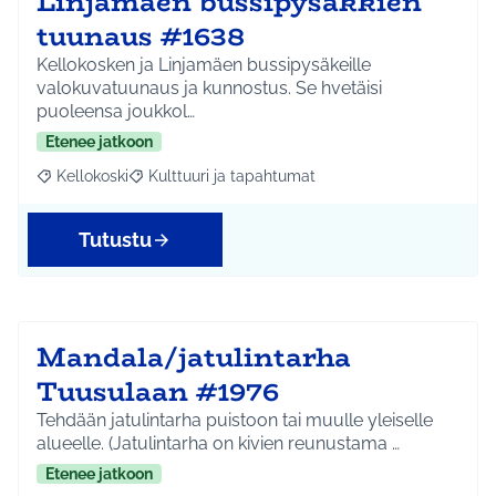
Linjamäen bussipysäkkien
tuunaus #1638
Kellokosken ja Linjamäen bussipysäkeille
valokuvatuunaus ja kunnostus. Se hvetäisi
puoleensa joukkol…
Etenee jatkoon
Kellokoski
Kulttuuri ja tapahtumat
Rajaa tulokset aihepiirin mukaan: Kellokoski
Rajaa tulokset teeman mukaan: Kulttuuri ja tapah
Tutustu
Mandala/jatulintarha
Tuusulaan #1976
Tehdään jatulintarha puistoon tai muulle yleiselle
alueelle. (Jatulintarha on kivien reunustama …
Etenee jatkoon