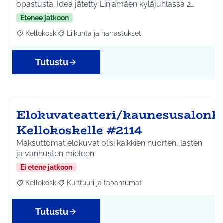
opastusta. Idea jätetty Linjamäen kyläjuhlassa 2…
Etenee jatkoon
Kellokoski
Liikunta ja harrastukset
Rajaa tulokset aihepiirin mukaan: Kellokoski
Rajaa tulokset teeman mukaan: Liikunta ja harrast
Tutustu
Elokuvateatteri/kaunesusalonk
Kellokoskelle #2114
Maksuttomat elokuvat olisi kaikkien nuorten, lasten
ja vanhusten mieleen
Ei etene jatkoon
Kellokoski
Kulttuuri ja tapahtumat
Rajaa tulokset aihepiirin mukaan: Kellokoski
Rajaa tulokset teeman mukaan: Kulttuuri ja tapah
Tutustu