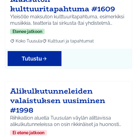
kulttuuritapahtuma #1609
Yleisölle maksuton kulttuuritapahtuma, esimerkiksi
musiikkia, teatteria tai sirkusta (tai yhdistelmä…
Etenee jatkoon
Koko Tuusula
Kulttuuri ja tapahtumat
Rajaa tulokset aihepiirin mukaan: Koko Tuusula
Rajaa tulokset teeman mukaan: Kulttuuri ja ta
Tutustu
Alikulkutunneleiden
valaistuksen uusiminen
#1998
Riihikallion aluella Tuusulan väylän alittavissa
alikulkutunneleissa on osin rikkinäiset ja huonosti…
Ei etene jatkoon