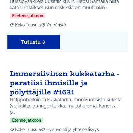
Bussipysäkkejä uusittiin kuvin. Kiitos! Samalla niiltä
katosi roskikset. Kun roskiksia on muutenkin …
Ei etene jatkoon
Koko Tuusula
Ympäristö
Rajaa tulokset aihepiirin mukaan: Koko Tuusula
Rajaa tulokset teeman mukaan: Ympäristö
Tutustu
Immersiivinen kukkatarha -
paratiisi ihmisille ja
pölyttäjille #1631
Helppohoitoinen kukkatarha, monivuotisista kukista
(voikukka, auringonkukka, maitohorsma, kanerva,
p…
Etenee jatkoon
Koko Tuusula
Hyvinvointi ja yhteisöllisyys
Rajaa tulokset aihepiirin mukaan: Koko Tuusula
Rajaa tulokset teeman mukaan: Hyvinvointi ja y