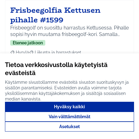
Frisbeegolfia Kettusen
pihalle #1599
Frisbeegolf on suosittu harrastus Kettusessa. Pihalle
sopisi hyvin muutama frisbeegolf-kori. Samalla…
Etenee jatkoon
Hyrylä
Liikunta ja harrastukset
Rajaa tulokset aihepiirin mukaan: Hyrylä
Rajaa tulokset teeman mukaan: Liikunta ja harrastuks
Tietoa verkkosivustolla käytetyistä
Tutustu
evästeistä
Käytämme sivustollamme evästeitä sivuston suorituskyvyn ja
sisällön parantamiseksi. Evästeiden avulla voimme tarjota
yksilöllisemmän käyttäjäkokemuksen ja sisältöjä sosiaalisen
median kanavista.
Lapsiparkki #1784
Hyväksy kaikki
Iltaisin toimiva maksuton lapsiparkki kuntalaisten
Vain välttämättömät
käyttöön. Huoltajilla mahdollistuu kaupassa käynt…
Etenee jatkoon
Asetukset
Koko Tuusula
Hyvinvointi ja yhteisöllisyys
Rajaa tulokset aihepiirin mukaan: Koko Tuusula
Rajaa tulokset teeman mukaan: Hyvinvointi ja y