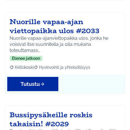
Nuorille vapaa-ajan
viettopaikka ulos #2033
Nuorille vapaa-ajanviettopaikka ulos, jonka he
voisivat itse suunnitella ja olla mukana
toteuttamass…
Etenee jatkoon
Kellokoski
Hyvinvointi ja yhteisöllisyys
Rajaa tulokset aihepiirin mukaan: Kellokoski
Rajaa tulokset teeman mukaan: Hyvinvointi ja yhtei
Tutustu
Bussipysäkeille roskis
takaisin! #2029