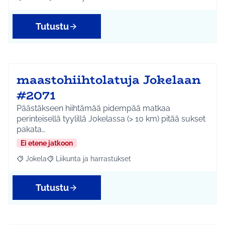
Rajaa tulokset aihepiirin mukaan: Jokela
Rajaa tulokset teeman mukaan: Liikunta ja harrastuks
Tutustu
maastohiihtolatuja Jokelaan
#2071
Päästäkseen hiihtämää pidempää matkaa
perinteisellä tyylillä Jokelassa (> 10 km) pitää sukset
pakata…
Ei etene jatkoon
Jokela
Liikunta ja harrastukset
Rajaa tulokset aihepiirin mukaan: Jokela
Rajaa tulokset teeman mukaan: Liikunta ja harrastuks
Tutustu