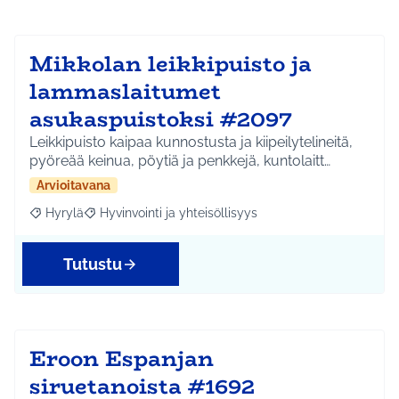
Mikkolan leikkipuisto ja
lammaslaitumet
asukaspuistoksi #2097
Leikkipuisto kaipaa kunnostusta ja kiipeilytelineitä,
pyöreää keinua, pöytiä ja penkkejä, kuntolaitt…
Arvioitavana
Hyrylä
Hyvinvointi ja yhteisöllisyys
Rajaa tulokset aihepiirin mukaan: Hyrylä
Rajaa tulokset teeman mukaan: Hyvinvointi ja yhteisöl
Tutustu
Eroon Espanjan
siruetanoista #1692