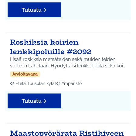
Tutustu
Roskiksia koirien
lenkkipoluille #2092
Lisää roskiksia metsäteiden sekä muiden teiden
varteen Lahelaan. Hyödyttäisi lenkkeilijöitä sekä koi…
Arvioitavana
Etelä-Tuusulan kylät
Ympäristö
Rajaa tulokset aihepiirin mukaan: Etelä-Tuusulan kylät
Rajaa tulokset teeman mukaan: Ympäri
Tutustu
Maastopyörärata Ristikiveen