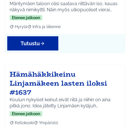
Mäntymäen taloon olisi saatava riittävän iso, kauas
näkyvä nimikyltti. Näin myös ulkopuoliset vierai…
Etenee jatkoon
Hyrylä
Infra ja liikenne
Rajaa tulokset aihepiirin mukaan: Hyrylä
Rajaa tulokset teeman mukaan: Infra ja liikenne
Tutustu
Hämähäkkikeinu
Linjamäkeen lasten iloksi
#1637
Koulun nykyiset keinut eivät riitä ja niihin on aina
pitkä jono. Idea jätetty Linjamäen kyläjuh…
Etenee jatkoon
Kellokoski
Ympäristö
Rajaa tulokset aihepiirin mukaan: Kellokoski
Rajaa tulokset teeman mukaan: Ympäristö