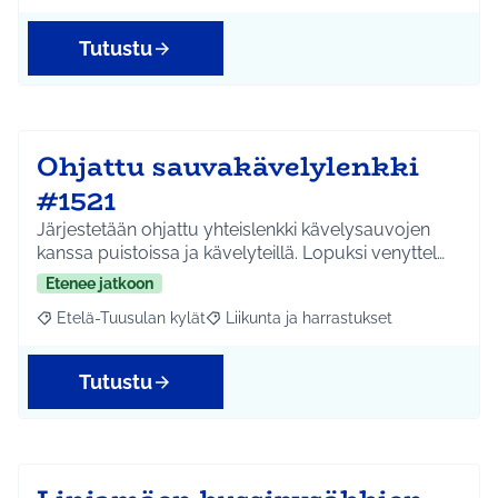
Tutustu
Ohjattu sauvakävelylenkki
#1521
Järjestetään ohjattu yhteislenkki kävelysauvojen
kanssa puistoissa ja kävelyteillä. Lopuksi venyttel…
Etenee jatkoon
Etelä-Tuusulan kylät
Liikunta ja harrastukset
Rajaa tulokset aihepiirin mukaan: Etelä-Tuusulan kylät
Rajaa tulokset teeman mukaan: Liikunta
Tutustu