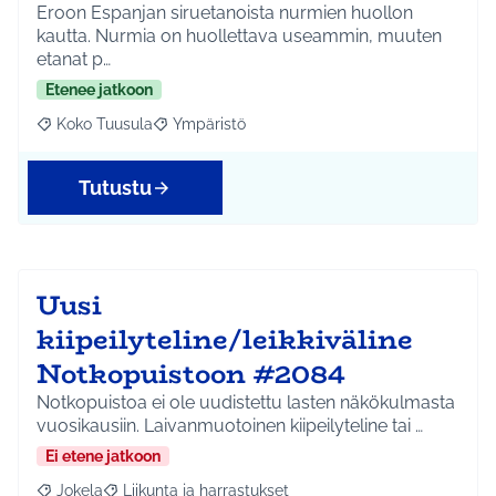
Eroon Espanjan siruetanoista nurmien huollon
kautta. Nurmia on huollettava useammin, muuten
etanat p…
Etenee jatkoon
Koko Tuusula
Ympäristö
Rajaa tulokset aihepiirin mukaan: Koko Tuusula
Rajaa tulokset teeman mukaan: Ympäristö
Tutustu
Uusi
kiipeilyteline/leikkiväline
Notkopuistoon #2084
Notkopuistoa ei ole uudistettu lasten näkökulmasta
vuosikausiin. Laivanmuotoinen kiipeilyteline tai …
Ei etene jatkoon
Jokela
Liikunta ja harrastukset