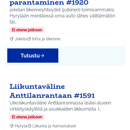
parantaminen #1920
jokelan liikenneyhteydet (julkinen) toimivammaksi.
Hyrylään mentäessä oma auto lähes välttämätön
täl…
Ei etene jatkoon
Jokela
Infra ja liikenne
Rajaa tulokset aihepiirin mukaan: Jokela
Rajaa tulokset teeman mukaan: Infra ja liikenne
Tutustu
Liikuntaväline
Anttilanrantaan #1591
Ulkoliikuntaväline Anttilanrannassa lisäisi alueen
virkistyskäyttöä ja asukkaiden liikkumista. I…
Ei etene jatkoon
Hyrylä
Liikunta ja harrastukset
Rajaa tulokset aihepiirin mukaan: Hyrylä
Rajaa tulokset teeman mukaan: Liikunta ja harrastuks