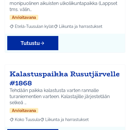
monipuolinen aikuisten ulkoliikuntapaikka (Lappset
tms. välin…
Arvioitavana
Etelä-Tuusulan kylät
Liikunta ja harrastukset
Rajaa tulokset aihepiirin mukaan: Etelä-Tuusulan kylät
Rajaa tulokset teeman mukaan: Liikunta
Tutustu
Kalastuspaikka Rusutjärvelle
#1868
Tehdään paikka kalastusta varten rannalle
turaniementien varteen. Kalastajille järjestetään
selkeä …
Arvioitavana
Koko Tuusula
Liikunta ja harrastukset
Rajaa tulokset aihepiirin mukaan: Koko Tuusula
Rajaa tulokset teeman mukaan: Liikunta ja harr