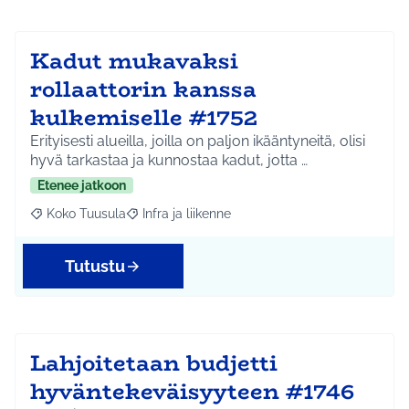
Kadut mukavaksi
rollaattorin kanssa
kulkemiselle #1752
Erityisesti alueilla, joilla on paljon ikääntyneitä, olisi
hyvä tarkastaa ja kunnostaa kadut, jotta …
Etenee jatkoon
Koko Tuusula
Infra ja liikenne
Rajaa tulokset aihepiirin mukaan: Koko Tuusula
Rajaa tulokset teeman mukaan: Infra ja liikenne
Tutustu
Lahjoitetaan budjetti
hyväntekeväisyyteen #1746