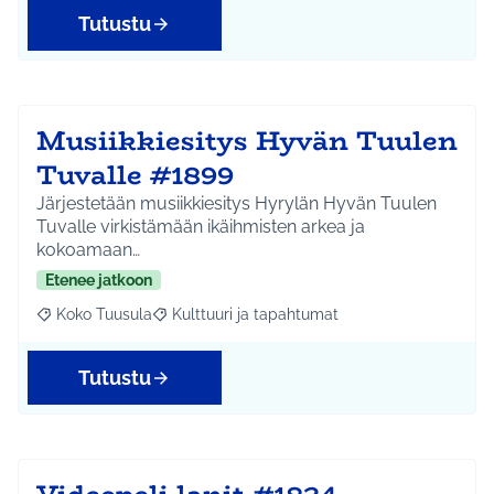
Tutustu
Musiikkiesitys Hyvän Tuulen
Tuvalle #1899
Järjestetään musiikkiesitys Hyrylän Hyvän Tuulen
Tuvalle virkistämään ikäihmisten arkea ja
kokoamaan…
Etenee jatkoon
Koko Tuusula
Kulttuuri ja tapahtumat
Rajaa tulokset aihepiirin mukaan: Koko Tuusula
Rajaa tulokset teeman mukaan: Kulttuuri ja ta
Tutustu