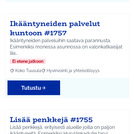
Ikääntyneiden palvelut
kuntoon #1757
Ikääntyneiden palveluihin saatava parannusta.
Esimerkiksi monessa asunnossa on valonkatkaisijat
liia…
Ei etene jatkoon
Koko Tuusula
Hyvinvointi ja yhteisöllisyys
Rajaa tulokset aihepiirin mukaan: Koko Tuusula
Rajaa tulokset teeman mukaan: Hyvinvointi ja y
Tutustu
Lisää penkkejä #1755
Lisää penkkejä, erityisesti alueille joilla on paljon
ikääntyneitä. Esimerkiksi Hyrylänkadulle tarvi…