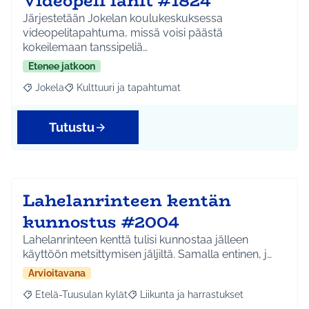
Videopeli lanit #1824
Järjestetään Jokelan koulukeskuksessa
videopelitapahtuma, missä voisi päästä
kokeilemaan tanssipeliä…
Etenee jatkoon
Jokela
Kulttuuri ja tapahtumat
Rajaa tulokset aihepiirin mukaan: Jokela
Rajaa tulokset teeman mukaan: Kulttuuri ja tapahtum
Tutustu
Lahelanrinteen kentän
kunnostus #2004
Lahelanrinteen kenttä tulisi kunnostaa jälleen
käyttöön metsittymisen jäljiltä. Samalla entinen, j…
Arvioitavana
Etelä-Tuusulan kylät
Liikunta ja harrastukset
Rajaa tulokset aihepiirin mukaan: Etelä-Tuusulan kylät
Rajaa tulokset teeman mukaan: Liikunta