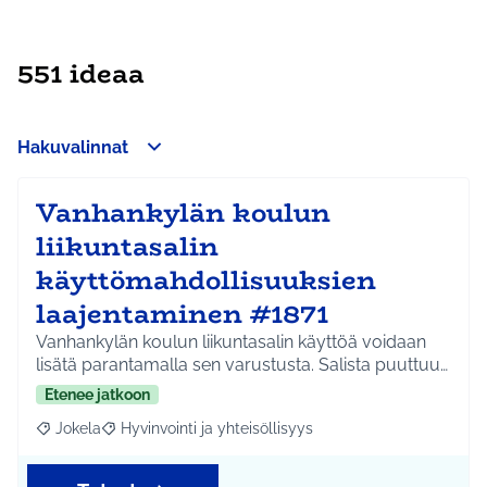
551 ideaa
Hakuvalinnat
Vanhankylän koulun
liikuntasalin
käyttömahdollisuuksien
laajentaminen #1871
Vanhankylän koulun liikuntasalin käyttöä voidaan
lisätä parantamalla sen varustusta. Salista puuttuu…
Etenee jatkoon
Jokela
Hyvinvointi ja yhteisöllisyys
Rajaa tulokset aihepiirin mukaan: Jokela
Rajaa tulokset teeman mukaan: Hyvinvointi ja yhteisöl