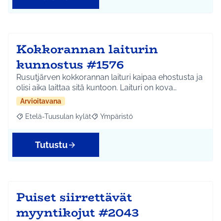
Kokkorannan laiturin
kunnostus #1576
Rusutjärven kokkorannan laituri kaipaa ehostusta ja
olisi aika laittaa sitä kuntoon. Laituri on kova…
Arvioitavana
Etelä-Tuusulan kylät
Ympäristö
Rajaa tulokset aihepiirin mukaan: Etelä-Tuusulan kylät
Rajaa tulokset teeman mukaan: Ympäri
Tutustu
Puiset siirrettävät
myyntikojut #2043