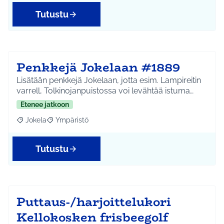
Tutustu
Penkkejä Jokelaan #1889
Lisätään penkkejä Jokelaan, jotta esim. Lampireitin
varrell, Tolkinojanpuistossa voi levähtää istuma…
Etenee jatkoon
Jokela
Ympäristö
Rajaa tulokset aihepiirin mukaan: Jokela
Rajaa tulokset teeman mukaan: Ympäristö
Tutustu
Puttaus-/harjoittelukori
Kellokosken frisbeegolf