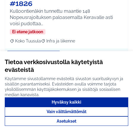
#1826
Kulloontienäkin tunnettu maantie 148
Nopeusrajoituksen paloasemalta Keravalle asti
voisi pudottaa…
Ei etene jatkoon
Koko Tuusula
Infra ja liikenne
Rajaa tulokset aihepiirin mukaan: Koko Tuusula
Rajaa tulokset teeman mukaan: Infra ja liikenne
Tutustu
Tietoa verkkosivustolla käytetyistä
evästeistä
Käytämme sivustollamme evästeitä sivuston suorituskyvyn ja
sisällön parantamiseksi. Evästeiden avulla voimme tarjota
HSL:n reittiverkoston
yksilöllisemmän käyttäjäkokemuksen ja sisältöjä sosiaalisen
median kanavista.
uudistus #1684
Hyväksy kaikki
Uudistetaan HSL:n reittiverkosto palvelemaan
Vain välttämättömät
asukkaita paremmin. Lisää suoria yhteyksiä.
Asukkaat ot…
Asetukset
Ei etene jatkoon