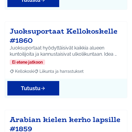
Juoksuportaat Kellokoskelle
#1860
Juoksuportaat hyödyttäisivät kaikkia alueen
kuntoilijoita ja kannustaisivat ulkoliikuntaan. Idea …
Ei etene jatkoon
Kellokoski
Liikunta ja harrastukset
Rajaa tulokset aihepiirin mukaan: Kellokoski
Rajaa tulokset teeman mukaan: Liikunta ja harrast
Tutustu
Arabian kielen kerho lapsille
#1859