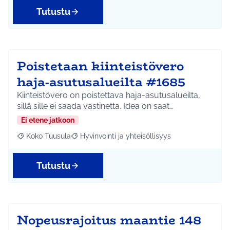
Tutustu
Poistetaan kiinteistövero
haja-asutusalueilta #1685
Kiinteistövero on poistettava haja-asutusalueilta,
sillä sille ei saada vastinetta. Idea on saat…
Ei etene jatkoon
Koko Tuusula
Hyvinvointi ja yhteisöllisyys
Rajaa tulokset aihepiirin mukaan: Koko Tuusula
Rajaa tulokset teeman mukaan: Hyvinvointi ja y
Tutustu
Nopeusrajoitus maantie 148