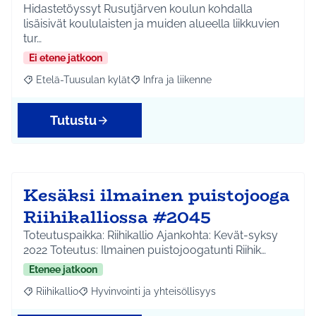
Hidastetöyssyt Rusutjärven koulun kohdalla
lisäisivät koululaisten ja muiden alueella liikkuvien
tur…
Ei etene jatkoon
Etelä-Tuusulan kylät
Infra ja liikenne
Rajaa tulokset aihepiirin mukaan: Etelä-Tuusulan kylät
Rajaa tulokset teeman mukaan: Infra ja 
Tutustu
Kesäksi ilmainen puistojooga
Riihikalliossa #2045
Toteutuspaikka: Riihikallio Ajankohta: Kevät-syksy
2022 Toteutus: Ilmainen puistojoogatunti Riihik…
Etenee jatkoon
Riihikallio
Hyvinvointi ja yhteisöllisyys
Rajaa tulokset aihepiirin mukaan: Riihikallio
Rajaa tulokset teeman mukaan: Hyvinvointi ja yhtei