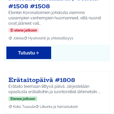
#1508 #1508
Etenkin Koronatoimien johdosta olemme
useampien vanhempien huomanneet, että nuoret
ovat jääneet vail…
Ei etene jatkoon
Jokela
Hyvinvointi ja yhteisöllisyys
Rajaa tulokset aihepiirin mukaan: Jokela
Rajaa tulokset teeman mukaan: Hyvinvointi ja yhteisöl
Tutustu
Erätaitopäivä #1808
Erätaito teemaan liittyvä päivä. Järjestetään
opastusta erätaitoihin ja luontoretkiä lähimetsiin. …
Etenee jatkoon
Koko Tuusula
Liikunta ja harrastukset
Rajaa tulokset aihepiirin mukaan: Koko Tuusula
Rajaa tulokset teeman mukaan: Liikunta ja harr