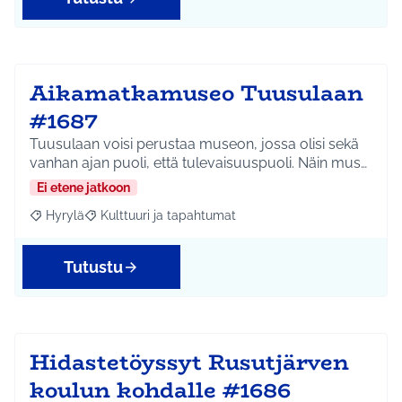
Aikamatkamuseo Tuusulaan
#1687
Tuusulaan voisi perustaa museon, jossa olisi sekä
vanhan ajan puoli, että tulevaisuuspuoli. Näin mus…
Ei etene jatkoon
Hyrylä
Kulttuuri ja tapahtumat
Rajaa tulokset aihepiirin mukaan: Hyrylä
Rajaa tulokset teeman mukaan: Kulttuuri ja tapahtum
Tutustu
Hidastetöyssyt Rusutjärven
koulun kohdalle #1686