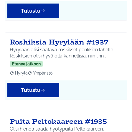
Tutustu
Roskiksia Hyrylään #1937
Hyrylään olisi saatava roskikset penkkien lähelle.
Roskiksien olisi hyvä olla kannellisia, niin linn…
Etenee jatkoon
Hyrylä
Ympäristö
Rajaa tulokset aihepiirin mukaan: Hyrylä
Rajaa tulokset teeman mukaan: Ympäristö
Tutustu
Puita Peltokaareen #1935
Olisi hienoa saada hyötypuita Peltokaareen,