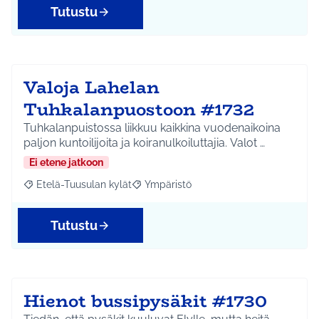
Tutustu
Valoja Lahelan
Tuhkalanpuostoon #1732
Tuhkalanpuistossa liikkuu kaikkina vuodenaikoina
paljon kuntoilijoita ja koiranulkoiluttajia. Valot …
Ei etene jatkoon
Etelä-Tuusulan kylät
Ympäristö
Rajaa tulokset aihepiirin mukaan: Etelä-Tuusulan kylät
Rajaa tulokset teeman mukaan: Ympäri
Tutustu
Hienot bussipysäkit #1730