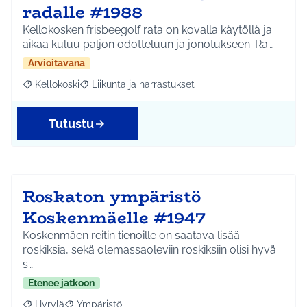
radalle #1988
Kellokosken frisbeegolf rata on kovalla käytöllä ja
aikaa kuluu paljon odotteluun ja jonotukseen. Ra…
Arvioitavana
Kellokoski
Liikunta ja harrastukset
Rajaa tulokset aihepiirin mukaan: Kellokoski
Rajaa tulokset teeman mukaan: Liikunta ja harrast
Tutustu
Roskaton ympäristö
Koskenmäelle #1947
Koskenmäen reitin tienoille on saatava lisää
roskiksia, sekä olemassaoleviin roskiksiin olisi hyvä
s…
Etenee jatkoon
Hyrylä
Ympäristö