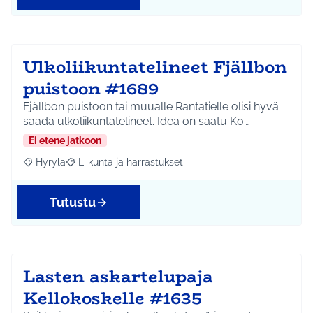
Ulkoliikuntatelineet Fjällbon
puistoon #1689
Fjällbon puistoon tai muualle Rantatielle olisi hyvä
saada ulkoliikuntatelineet. Idea on saatu Ko…
Ei etene jatkoon
Hyrylä
Liikunta ja harrastukset
Rajaa tulokset aihepiirin mukaan: Hyrylä
Rajaa tulokset teeman mukaan: Liikunta ja harrastuks
Tutustu
Lasten askartelupaja
Kellokoskelle #1635