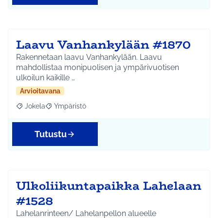
Laavu Vanhankylään #1870
Rakennetaan laavu Vanhankylään. Laavu
mahdollistaa monipuolisen ja ympärivuotisen
ulkoilun kaikille …
Arvioitavana
Jokela
Ympäristö
Rajaa tulokset aihepiirin mukaan: Jokela
Rajaa tulokset teeman mukaan: Ympäristö
Tutustu
Ulkoliikuntapaikka Lahelaan
#1528
Lahelanrinteen/ Lahelanpellon alueelle