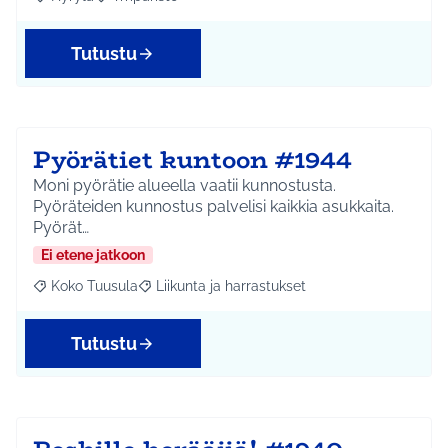
Rajaa tulokset aihepiirin mukaan: Hyrylä
Rajaa tulokset teeman mukaan: Ympäristö
Tutustu
Pyörätiet kuntoon #1944
Moni pyörätie alueella vaatii kunnostusta.
Pyöräteiden kunnostus palvelisi kaikkia asukkaita.
Pyörät…
Ei etene jatkoon
Koko Tuusula
Liikunta ja harrastukset
Rajaa tulokset aihepiirin mukaan: Koko Tuusula
Rajaa tulokset teeman mukaan: Liikunta ja harr
Tutustu