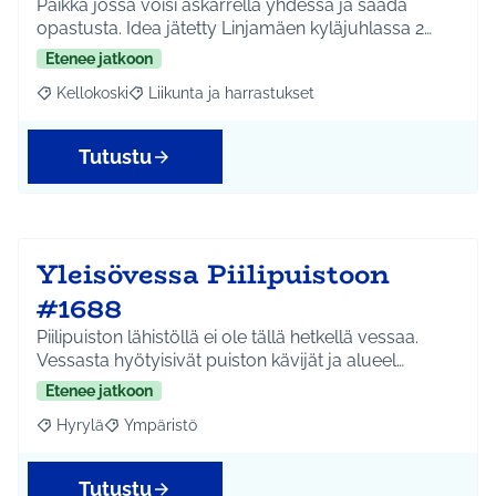
Paikka jossa voisi askarrella yhdessä ja saada
opastusta. Idea jätetty Linjamäen kyläjuhlassa 2…
Etenee jatkoon
Kellokoski
Liikunta ja harrastukset
Rajaa tulokset aihepiirin mukaan: Kellokoski
Rajaa tulokset teeman mukaan: Liikunta ja harrast
Tutustu
Yleisövessa Piilipuistoon
#1688
Piilipuiston lähistöllä ei ole tällä hetkellä vessaa.
Vessasta hyötyisivät puiston kävijät ja alueel…
Etenee jatkoon
Hyrylä
Ympäristö
Rajaa tulokset aihepiirin mukaan: Hyrylä
Rajaa tulokset teeman mukaan: Ympäristö
Tutustu