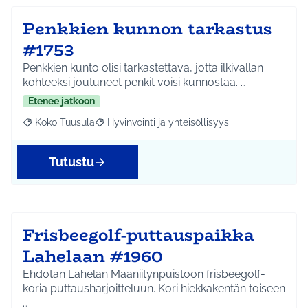
Penkkien kunnon tarkastus
#1753
Penkkien kunto olisi tarkastettava, jotta ilkivallan
kohteeksi joutuneet penkit voisi kunnostaa. …
Etenee jatkoon
Koko Tuusula
Hyvinvointi ja yhteisöllisyys
Rajaa tulokset aihepiirin mukaan: Koko Tuusula
Rajaa tulokset teeman mukaan: Hyvinvointi ja y
Tutustu
Frisbeegolf-puttauspaikka
Lahelaan #1960
Ehdotan Lahelan Maaniitynpuistoon frisbeegolf-
koria puttausharjoitteluun. Kori hiekkakentän toiseen
…