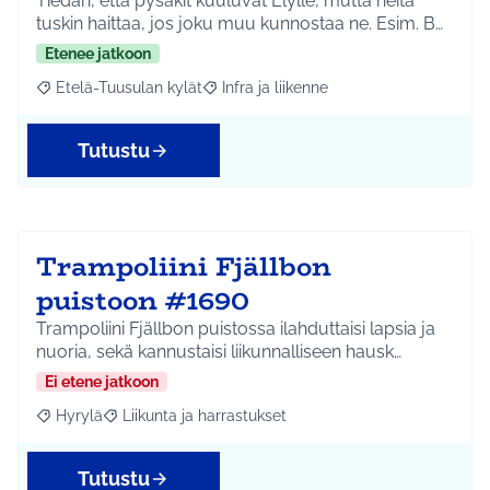
Tiedän, että pysäkit kuuluvat Elylle, mutta heitä
tuskin haittaa, jos joku muu kunnostaa ne. Esim. B…
Etenee jatkoon
Etelä-Tuusulan kylät
Infra ja liikenne
Rajaa tulokset aihepiirin mukaan: Etelä-Tuusulan kylät
Rajaa tulokset teeman mukaan: Infra ja 
Tutustu
Trampoliini Fjällbon
puistoon #1690
Trampoliini Fjällbon puistossa ilahduttaisi lapsia ja
nuoria, sekä kannustaisi liikunnalliseen hausk…
Ei etene jatkoon
Hyrylä
Liikunta ja harrastukset
Rajaa tulokset aihepiirin mukaan: Hyrylä
Rajaa tulokset teeman mukaan: Liikunta ja harrastuks
Tutustu