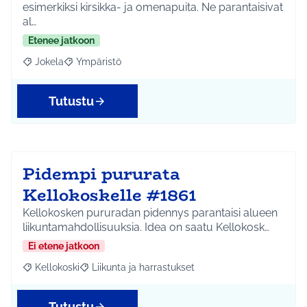
esimerkiksi kirsikka- ja omenapuita. Ne parantaisivat
al…
Etenee jatkoon
Jokela
Ympäristö
Rajaa tulokset aihepiirin mukaan: Jokela
Rajaa tulokset teeman mukaan: Ympäristö
Tutustu
Pidempi pururata
Kellokoskelle #1861
Kellokosken pururadan pidennys parantaisi alueen
liikuntamahdollisuuksia. Idea on saatu Kellokosk…
Ei etene jatkoon
Kellokoski
Liikunta ja harrastukset
Rajaa tulokset aihepiirin mukaan: Kellokoski
Rajaa tulokset teeman mukaan: Liikunta ja harrast
Tutustu