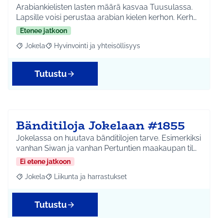
Arabiankielisten lasten määrä kasvaa Tuusulassa.
Lapsille voisi perustaa arabian kielen kerhon. Kerh…
Etenee jatkoon
Jokela
Hyvinvointi ja yhteisöllisyys
Rajaa tulokset aihepiirin mukaan: Jokela
Rajaa tulokset teeman mukaan: Hyvinvointi ja yhteisöl
Tutustu
Bänditiloja Jokelaan #1855
Jokelassa on huutava bänditilojen tarve. Esimerkiksi
vanhan Siwan ja vanhan Pertuntien maakaupan til…
Ei etene jatkoon
Jokela
Liikunta ja harrastukset
Rajaa tulokset aihepiirin mukaan: Jokela
Rajaa tulokset teeman mukaan: Liikunta ja harrastuks
Tutustu