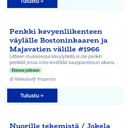
Tutustu
Penkki kevyenliikenteen
väylälle Bostoninkaaren ja
Majavatien välille #1966
Liitteen mukaisessa kävylytiellä ei ole penkin
penkkiä jossa voisi levähtää kauppareissun aikana. …
Etenee jatkoon
Riihikallio
Ympäristö
Rajaa tulokset aihepiirin mukaan: Riihikallio
Rajaa tulokset teeman mukaan: Ympäristö
Tutustu
Nuorille tekemistä / Jokela