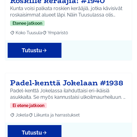
Roskille kerääjiä! #1940
Kunta voisi palkata roskien kerääjiä, jotka kävisivät
roskaisimmat alueet läpi. Näin Tuusulassa olis…
Etenee jatkoon
Koko Tuusula
Ympäristö
Rajaa tulokset aihepiirin mukaan: Koko Tuusula
Rajaa tulokset teeman mukaan: Ympäristö
Tutustu
Padel-kenttä Jokelaan #1938
Padel-kenttä Jokelassa ilahduttaisi eri-ikäisiä
asukkaita. Se myös kannustaisi ulkoilmaurheiluun. …
Ei etene jatkoon
Jokela
Liikunta ja harrastukset
Rajaa tulokset aihepiirin mukaan: Jokela
Rajaa tulokset teeman mukaan: Liikunta ja harrastuks
Tutustu