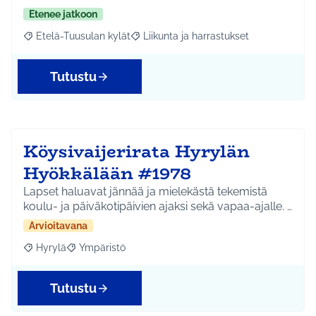
Etenee jatkoon
Etelä-Tuusulan kylät
Liikunta ja harrastukset
Rajaa tulokset aihepiirin mukaan: Etelä-Tuusulan kylät
Rajaa tulokset teeman mukaan: Liikunta
Tutustu
Köysivaijerirata Hyrylän
Hyökkälään #1978
Lapset haluavat jännää ja mielekästä tekemistä
koulu- ja päiväkotipäivien ajaksi sekä vapaa-ajalle. …
Arvioitavana
Hyrylä
Ympäristö
Rajaa tulokset aihepiirin mukaan: Hyrylä
Rajaa tulokset teeman mukaan: Ympäristö
Tutustu