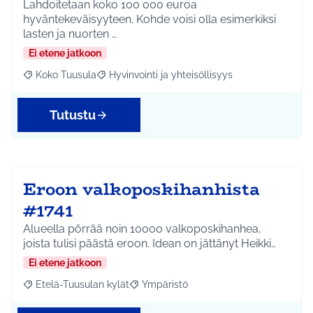
Lahdoitetaan koko 100 000 euroa
hyväntekeväisyyteen. Kohde voisi olla esimerkiksi
lasten ja nuorten …
Ei etene jatkoon
Koko Tuusula
Hyvinvointi ja yhteisöllisyys
Rajaa tulokset aihepiirin mukaan: Koko Tuusula
Rajaa tulokset teeman mukaan: Hyvinvointi ja y
Tutustu
Eroon valkoposkihanhista
#1741
Alueella pörrää noin 10000 valkoposkihanhea,
joista tulisi päästä eroon. Idean on jättänyt Heikki…
Ei etene jatkoon
Etelä-Tuusulan kylät
Ympäristö
Rajaa tulokset aihepiirin mukaan: Etelä-Tuusulan kylät
Rajaa tulokset teeman mukaan: Ympäri