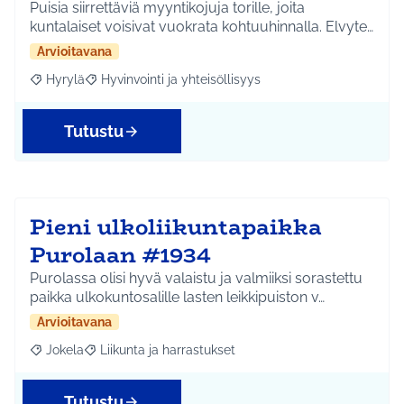
Puisia siirrettäviä myyntikojuja torille, joita
kuntalaiset voisivat vuokrata kohtuuhinnalla. Elvyte…
Arvioitavana
Hyrylä
Hyvinvointi ja yhteisöllisyys
Rajaa tulokset aihepiirin mukaan: Hyrylä
Rajaa tulokset teeman mukaan: Hyvinvointi ja yhteisöl
Tutustu
Pieni ulkoliikuntapaikka
Purolaan #1934
Purolassa olisi hyvä valaistu ja valmiiksi sorastettu
paikka ulkokuntosalille lasten leikkipuiston v…
Arvioitavana
Jokela
Liikunta ja harrastukset
Rajaa tulokset aihepiirin mukaan: Jokela
Rajaa tulokset teeman mukaan: Liikunta ja harrastuks
Tutustu