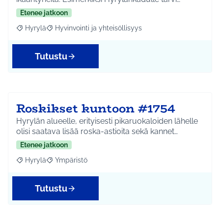
Etenee jatkoon
Hyrylä
Hyvinvointi ja yhteisöllisyys
Rajaa tulokset aihepiirin mukaan: Hyrylä
Rajaa tulokset teeman mukaan: Hyvinvointi ja yhteisöl
Tutustu
Roskikset kuntoon #1754
Hyrylän alueelle, erityisesti pikaruokaloiden lähelle
olisi saatava lisää roska-astioita sekä kannet…
Etenee jatkoon
Hyrylä
Ympäristö
Rajaa tulokset aihepiirin mukaan: Hyrylä
Rajaa tulokset teeman mukaan: Ympäristö
Tutustu