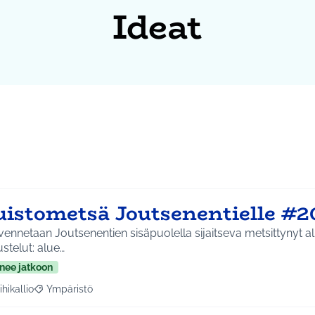
Ideat
uistometsä Joutsenentielle #2
ennetaan Joutsenentien sisäpuolella sijaitseva metsittynyt a
stelut: alue…
nee jatkoon
ihikallio
Ympäristö
a tulokset aihepiirin mukaan: Riihikallio
Rajaa tulokset teeman mukaan: Ympäristö