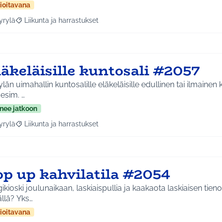
ioitavana
yrylä
Liikunta ja harrastukset
a tulokset aihepiirin mukaan: Hyrylä
Rajaa tulokset teeman mukaan: Liikunta ja harrastukset
äkeläisille kuntosali #2057
län uimahallin kuntosalille eläkeläisille edullinen tai ilmainen 
 esim. …
nee jatkoon
yrylä
Liikunta ja harrastukset
a tulokset aihepiirin mukaan: Hyrylä
Rajaa tulokset teeman mukaan: Liikunta ja harrastukset
op up kahvilatila #2054
ikioski joulunaikaan, laskiaispullia ja kaakaota laskiaisen tieno
llä? Yks…
ioitavana