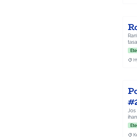
R
Rant
tasa
Ete
H
Raja
P
#
Jos 
ihan
Ete
K