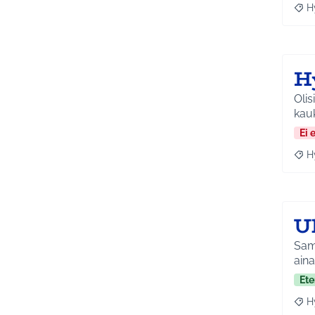
H
Raja
H
Olis
kau
Ei 
H
Raja
U
Sama
aina
Ete
H
Raja