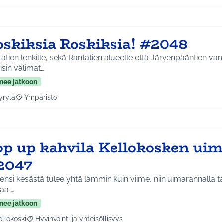
oskiksia Roskiksia! #2048
atien lenkille, sekä Rantatien alueelle että Järvenpääntien varr
isin välimat…
nee jatkoon
yrylä
Ympäristö
a tulokset aihepiirin mukaan: Hyrylä
Rajaa tulokset teeman mukaan: Ympäristö
op up kahvila Kellokosken ui
2047
ensi kesästä tulee yhtä lämmin kuin viime, niin uimarannalla taas
aa …
nee jatkoon
ellokoski
Hyvinvointi ja yhteisöllisyys