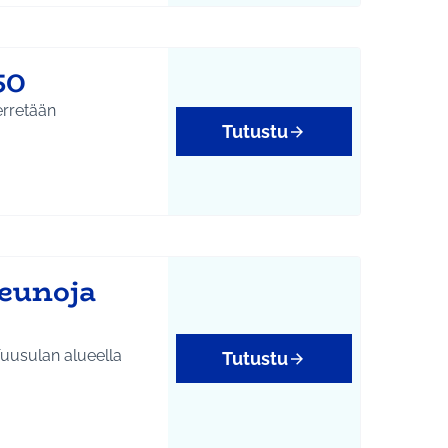
50
erretään
Tutustu
reunoja
n Tuusulan alueella
Tutustu
tukset