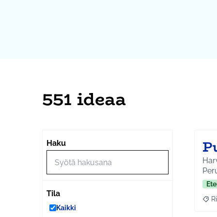
551 ideaa
P
Haku
Harv
Peru
Ete
Tila
Ri
Raja
Kaikki