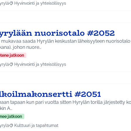
yrylä
Hyvinvointi ja yhteisöllisyys
a tulokset aihepiirin mukaan: Hyrylä
Rajaa tulokset teeman mukaan: Hyvinvointi ja yhteisöllisyys
yrylään nuorisotalo #2052
i mukavaa saada Hyrylän keskustan läheisyyteen nuorisotalo 
kana), johon nuore…
etene jatkoon
yrylä
Hyvinvointi ja yhteisöllisyys
a tulokset aihepiirin mukaan: Hyrylä
Rajaa tulokset teeman mukaan: Hyvinvointi ja yhteisöllisyys
lkoilmakonsertti #2051
an tapaan kun pari vuotta sitten Hyrylän torilla järjestetty kon
kin A…
nee jatkoon
yrylä
Kulttuuri ja tapahtumat
a tulokset aihepiirin mukaan: Hyrylä
Rajaa tulokset teeman mukaan: Kulttuuri ja tapahtumat