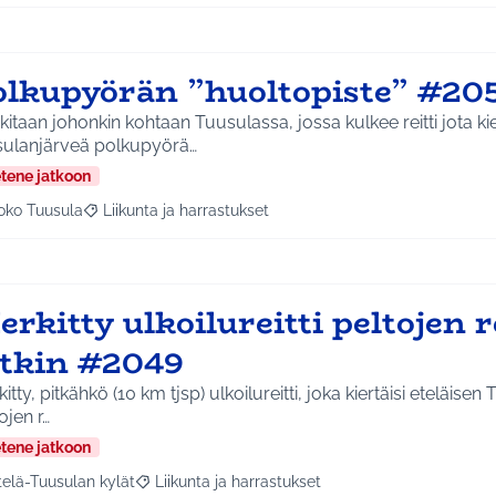
olkupyörän ”huoltopiste” #20
itaan johonkin kohtaan Tuusulassa, jossa kulkee reitti jota ki
sulanjärveä polkupyörä…
etene jatkoon
oko Tuusula
Liikunta ja harrastukset
aa tulokset aihepiirin mukaan: Koko Tuusula
Rajaa tulokset teeman mukaan: Liikunta ja harrastukset
rkitty ulkoilureitti peltojen 
itkin #2049
itty, pitkähkö (10 km tjsp) ulkoilureitti, joka kiertäisi eteläise
ojen r…
etene jatkoon
telä-Tuusulan kylät
Liikunta ja harrastukset
a tulokset aihepiirin mukaan: Etelä-Tuusulan kylät
Rajaa tulokset teeman mukaan: Liikunta ja harras