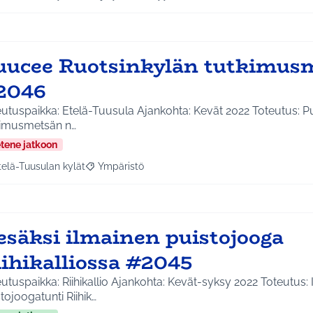
a tulokset aihepiirin mukaan: Kellokoski
Rajaa tulokset teeman mukaan: Hyvinvointi ja yhteisöllisyys
uucee Ruotsinkylän tutkimus
2046
eutuspaikka: Etelä-Tuusula Ajankohta: Kevät 2022 Toteutus: 
kimusmetsän n…
etene jatkoon
telä-Tuusulan kylät
Ympäristö
a tulokset aihepiirin mukaan: Etelä-Tuusulan kylät
Rajaa tulokset teeman mukaan: Ympäristö
esäksi ilmainen puistojooga
iihikalliossa #2045
utuspaikka: Riihikallio Ajankohta: Kevät-syksy 2022 Toteutus:
tojoogatunti Riihik…