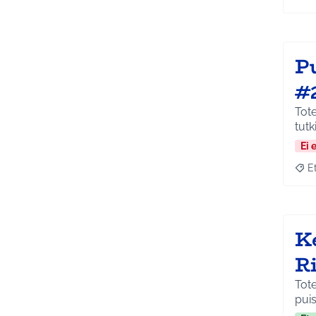
Raja
P
#
Tot
tut
Ei 
E
Raja
K
R
Tote
puis