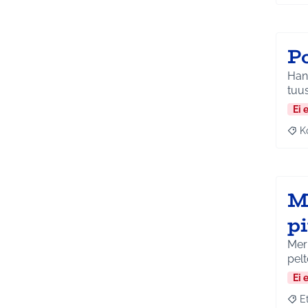
P
Hank
tuu
Ei 
K
Raj
Me
p
Merk
pelt
Ei 
E
Raja