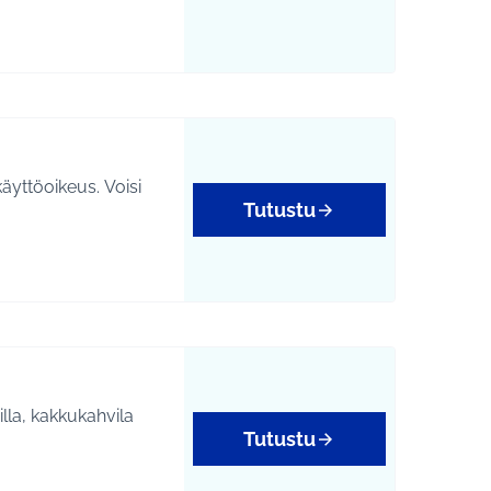
käyttöoikeus. Voisi
Tutustu
illa, kakkukahvila
Tutustu