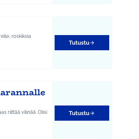
elle, roskiksia
Tutustu
marannalle
 riittää vilinää. Olisi
Tutustu