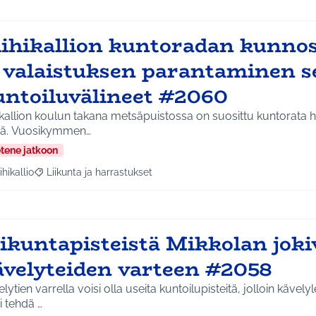
iihikallion kuntoradan kunno
a valaistuksen parantaminen s
untoiluvälineet #2060
ikallion koulun takana metsäpuistossa on suosittu kuntorata h
ää. Vuosikymmen…
etene jatkoon
ihikallio
Liikunta ja harrastukset
a tulokset aihepiirin mukaan: Riihikallio
Rajaa tulokset teeman mukaan: Liikunta ja harrastukset
iikuntapisteistä Mikkolan jok
ävelyteiden varteen #2058
lytien varrella voisi olla useita kuntoilupisteitä, jolloin kävel
i tehdä …