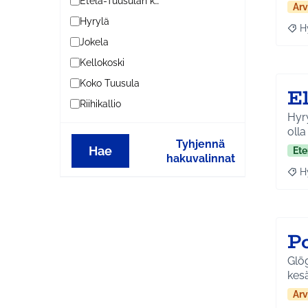
Etelä-Tuusulan kylät
Arv
Hyrylä
H
Raja
Jokela
Kellokoski
Koko Tuusula
El
Riihikallio
Hyry
olla
Tyhjennä
Hae
Ete
hakuvalinnat
H
Raja
P
Glög
kesä
Arv