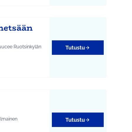
metsään
Puucee Ruotsinkylän
Tutustu
 Ilmainen
Tutustu