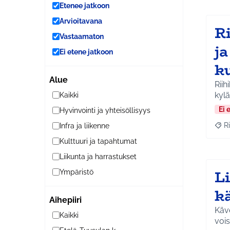
Etenee jatkoon
Arvioitavana
R
Vastaamaton
j
Ei etene jatkoon
k
Alue
Riih
kyl
Kaikki
Ei 
Hyvinvointi ja yhteisöllisyys
Ri
Infra ja liikenne
Raja
Kulttuuri ja tapahtumat
Liikunta ja harrastukset
L
Ympäristö
k
Aihepiiri
Käve
Kaikki
vois