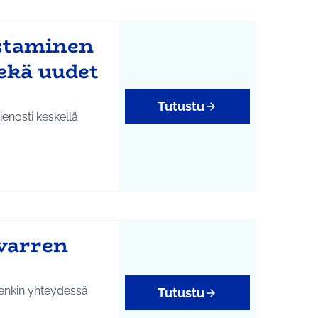
staminen
ekä uudet
Tutustu
ienosti keskellä
ivarren
ylenkin yhteydessä
Tutustu