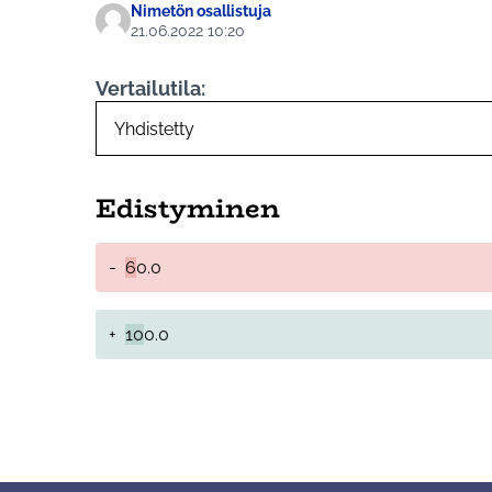
Nimetön osallistuja
21.06.2022 10:20
Vertailutila:
Edistyminen
-
6
0.0
+
10
0.0