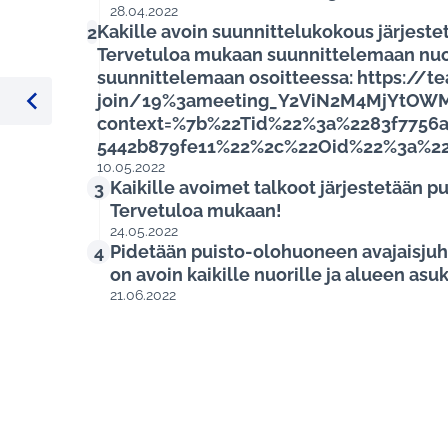
28.04.2022
Kakille avoin suunnittelukokous järjest
2
Tervetuloa mukaan suunnittelemaan nuo
suunnittelemaan osoitteessa: https://
join/19%3ameeting_Y2ViN2M4MjYtOW
context=%7b%22Tid%22%3a%2283f7756a
%Edellinen kohde
5442b879fe11%22%2c%22Oid%22%3a%22
10.05.2022
Kaikille avoimet talkoot järjestetään puis
3
Tervetuloa mukaan!
24.05.2022
Pidetään puisto-olohuoneen avajaisjuhlat
4
on avoin kaikille nuorille ja alueen asuk
21.06.2022