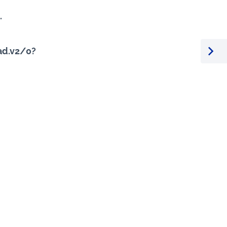
.
d.v2/0?
Seura
: Kellokoski