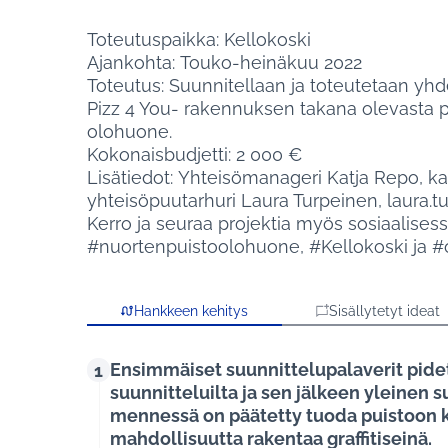
Toteutuspaikka: Kellokoski
Ajankohta: Touko-heinäkuu 2022
Toteutus: Suunnitellaan ja toteutetaan yh
Pizz 4 You- rakennuksen takana olevasta 
olohuone.
Kokonaisbudjetti: 2 000 €
Lisätiedot: Yhteisömanageri Katja Repo, kat
yhteisöpuutarhuri Laura Turpeinen, laura.t
Kerro ja seuraa projektia myös sosiaalises
#nuortenpuistoolohuone, #Kellokoski ja #
Hankkeen kehitys
Sisällytetyt ideat
Ensimmäiset suunnittelupalaverit pidet
1
suunnitteluilta ja sen jälkeen yleinen s
mennessä on päätetty tuoda puistoon kä
mahdollisuutta rakentaa graffitiseinä.