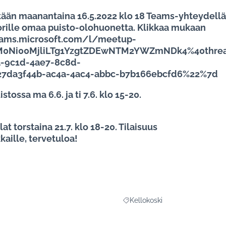
etään maanantaina 16.5.2022 klo 18 Teams-yhteydellä
rille omaa puisto-olohuonetta. Klikkaa mukaan
teams.microsoft.com/l/meetup-
M0Ni00MjliLTg1YzgtZDEwNTM2YWZmNDk4%40threa
-9c1d-4ae7-8c8d-
7da3f44b-ac4a-4ac4-abbc-b7b166ebcfd6%22%7d
tossa ma 6.6. ja ti 7.6. klo 15-20.
 torstaina 21.7. klo 18-20. Tilaisuus
kaille, tervetuloa!
Kellokoski
Rajaa tulokset aihepiirin mukaan