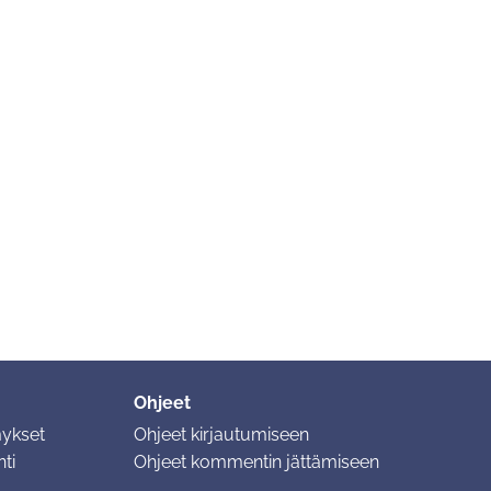
Ohjeet
mykset
Ohjeet kirjautumiseen
ti
Ohjeet kommentin jättämiseen