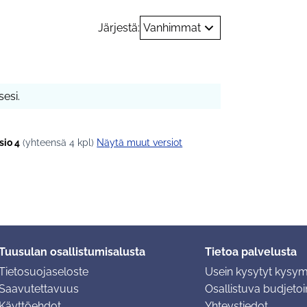
Järjestä:
Vanhimmat
esi.
sio 4
(yhteensä 4 kpl)
näytä muut versiot
Tuusulan osallistumisalusta
Tietoa palvelusta
Tietosuojaseloste
Usein kysytyt kysy
Saavutettavuus
Osallistuva budjetoin
Käyttöehdot
Yhteystiedot