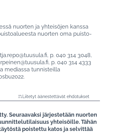
dessä nuorten ja yhteisöjen kanssa
puistoalueesta nuorten oma puisto-
ja.repo@tuusula.fi, p. 040 314 3048,
urpeinen@tuusula.fi, p. 040 314 4333
sa mediassa tunnisteilla
osbu2022.
Liitetyt äänestettävät ehdotukset
ty. Seuraavaksi järjestetään nuorten
uunnittelutilaisuus yhteisöille. Tähän
ytöstä poistettu katos ja selvittää