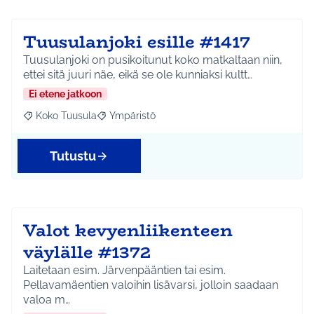
Tuusulanjoki esille #1417
Tuusulanjoki on pusikoitunut koko matkaltaan niin,
ettei sitä juuri näe, eikä se ole kunniaksi kultt…
Ei etene jatkoon
Koko Tuusula
Ympäristö
Rajaa tulokset aihepiirin mukaan: Koko Tuusula
Rajaa tulokset teeman mukaan: Ympäristö
Tutustu
Valot kevyenliikenteen
väylälle #1372
Laitetaan esim. Järvenpääntien tai esim.
Pellavamäentien valoihin lisävarsi, jolloin saadaan
valoa m…