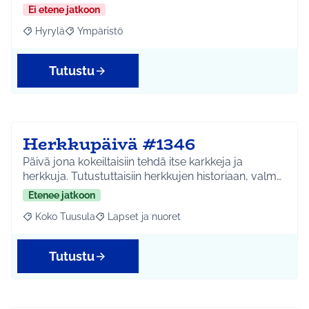
Ei etene jatkoon
Hyrylä
Ympäristö
Rajaa tulokset aihepiirin mukaan: Hyrylä
Rajaa tulokset teeman mukaan: Ympäristö
Tutustu
Herkkupäivä #1346
Päivä jona kokeiltaisiin tehdä itse karkkeja ja
herkkuja. Tutustuttaisiin herkkujen historiaan, valm…
Etenee jatkoon
Koko Tuusula
Lapset ja nuoret
Rajaa tulokset aihepiirin mukaan: Koko Tuusula
Rajaa tulokset teeman mukaan: Lapset ja nuor
Tutustu