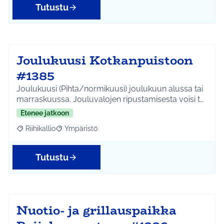
Tutustu
Joulukuusi Kotkanpuistoon
#1385
Joulukuusi (Pihta/normikuusi) joulukuun alussa tai
marraskuussa. Jouluvalojen ripustamisesta voisi t…
Etenee jatkoon
Riihikallio
Ympäristö
Rajaa tulokset aihepiirin mukaan: Riihikallio
Rajaa tulokset teeman mukaan: Ympäristö
Tutustu
Nuotio- ja grillauspaikka