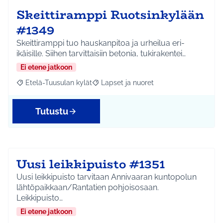
Skeittiramppi Ruotsinkylään
#1349
Skeittiramppi tuo hauskanpitoa ja urheilua eri-
ikäisille. Siihen tarvittaisiin betonia, tukirakentei…
Ei etene jatkoon
Etelä-Tuusulan kylät
Lapset ja nuoret
Rajaa tulokset aihepiirin mukaan: Etelä-Tuusulan kylät
Rajaa tulokset teeman mukaan: Lapset 
Tutustu
Uusi leikkipuisto #1351
Uusi leikkipuisto tarvitaan Annivaaran kuntopolun
lähtöpaikkaan/Rantatien pohjoisosaan.
Leikkipuisto…
Ei etene jatkoon