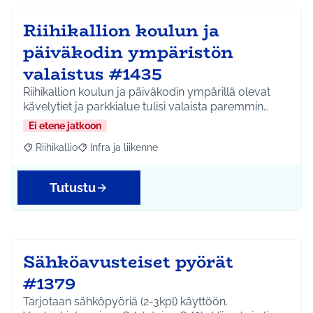
Riihikallion koulun ja
päiväkodin ympäristön
valaistus #1435
Riihikallion koulun ja päiväkodin ympärillä olevat
kävelytiet ja parkkialue tulisi valaista paremmin…
Ei etene jatkoon
Riihikallio
Infra ja liikenne
Rajaa tulokset aihepiirin mukaan: Riihikallio
Rajaa tulokset teeman mukaan: Infra ja liikenne
Tutustu
Sähköavusteiset pyörät
#1379
Tarjotaan sähköpyöriä (2-3kpl) käyttöön.