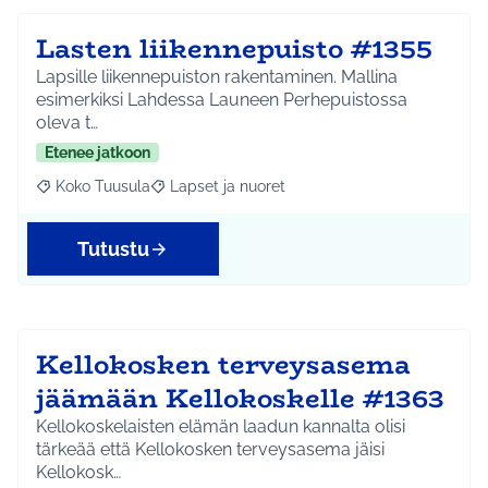
Lasten liikennepuisto #1355
Lapsille liikennepuiston rakentaminen. Mallina
esimerkiksi Lahdessa Launeen Perhepuistossa
oleva t…
Etenee jatkoon
Koko Tuusula
Lapset ja nuoret
Rajaa tulokset aihepiirin mukaan: Koko Tuusula
Rajaa tulokset teeman mukaan: Lapset ja nuor
Tutustu
Kellokosken terveysasema
jäämään Kellokoskelle #1363
Kellokoskelaisten elämän laadun kannalta olisi
tärkeää että Kellokosken terveysasema jäisi
Kellokosk…