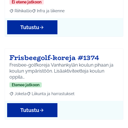
Ei etene jatkoon
Riihikallio
Infra ja liikenne
Rajaa tulokset aihepiirin mukaan: Riihikallio
Rajaa tulokset teeman mukaan: Infra ja liikenne
Tutustu
Frisbeegolf-koreja #1374
Fresbee-golfkoreja Vanhankylän koulun pihaan ja
koulun ympäristöön. Lisäaktiviteetteja koulun
oppila…
Etenee jatkoon
Jokela
Liikunta ja harrastukset
Rajaa tulokset aihepiirin mukaan: Jokela
Rajaa tulokset teeman mukaan: Liikunta ja harrastuks
Tutustu