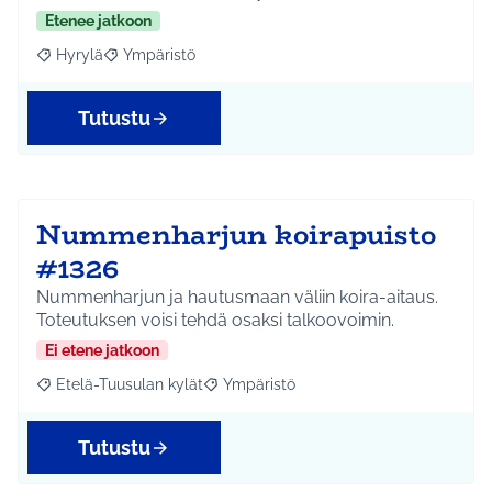
Etenee jatkoon
Hyrylä
Ympäristö
Rajaa tulokset aihepiirin mukaan: Hyrylä
Rajaa tulokset teeman mukaan: Ympäristö
Tutustu
Nummenharjun koirapuisto
#1326
Nummenharjun ja hautusmaan väliin koira-aitaus.
Toteutuksen voisi tehdä osaksi talkoovoimin.
Ei etene jatkoon
Etelä-Tuusulan kylät
Ympäristö
Rajaa tulokset aihepiirin mukaan: Etelä-Tuusulan kylät
Rajaa tulokset teeman mukaan: Ympäri
Tutustu