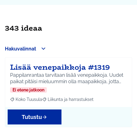
343 ideaa
Hakuvalinnat
Lisää venepaikkoja #1319
Pappilanrantaa tarvitaan lisää venepaikkoja. Uudet
paikat pitäisi mieluummin olla maapaikkoja, jotta…
Ei etene jatkoon
Koko Tuusula
Liikunta ja harrastukset
Rajaa tulokset aihepiirin mukaan: Koko Tuusula
Rajaa tulokset teeman mukaan: Liikunta ja harr
Tutustu