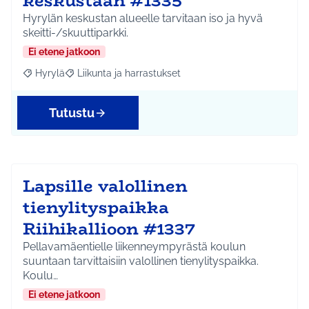
keskustaan #1335
Hyrylän keskustan alueelle tarvitaan iso ja hyvä
skeitti-/skuuttiparkki.
Ei etene jatkoon
Hyrylä
Liikunta ja harrastukset
Rajaa tulokset aihepiirin mukaan: Hyrylä
Rajaa tulokset teeman mukaan: Liikunta ja harrastuks
Tutustu
Lapsille valollinen
tienylityspaikka
Riihikallioon #1337
Pellavamäentielle liikenneympyrästä koulun
suuntaan tarvittaisiin valollinen tienylityspaikka.
Koulu…
Ei etene jatkoon