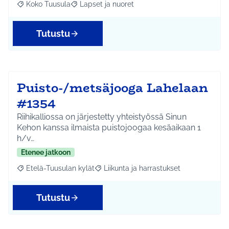
Koko Tuusula
Lapset ja nuoret
Rajaa tulokset aihepiirin mukaan: Koko Tuusula
Rajaa tulokset teeman mukaan: Lapset ja nuor
Tutustu
Puisto-/metsäjooga Lahelaan
#1354
Riihikalliossa on järjestetty yhteistyössä Sinun
Kehon kanssa ilmaista puistojoogaa kesäaikaan 1
h/v…
Etenee jatkoon
Etelä-Tuusulan kylät
Liikunta ja harrastukset
Rajaa tulokset aihepiirin mukaan: Etelä-Tuusulan kylät
Rajaa tulokset teeman mukaan: Liikunta
Tutustu