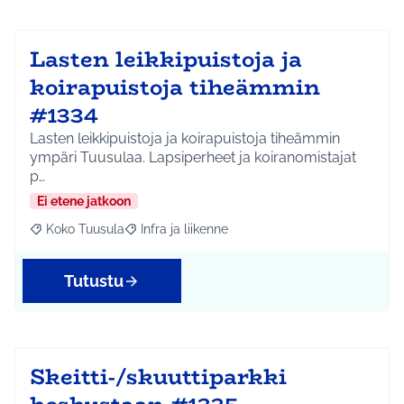
Lasten leikkipuistoja ja
koirapuistoja tiheämmin
#1334
Lasten leikkipuistoja ja koirapuistoja tiheämmin
ympäri Tuusulaa. Lapsiperheet ja koiranomistajat
p…
Ei etene jatkoon
Koko Tuusula
Infra ja liikenne
Rajaa tulokset aihepiirin mukaan: Koko Tuusula
Rajaa tulokset teeman mukaan: Infra ja liikenne
Tutustu
Skeitti-/skuuttiparkki