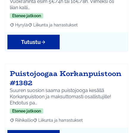
Vuokrahinta esim 5€/4h tai 10€/8h. Viimeksi oli
liian kalli…
Etenee jatkoon
Hyrylä
Liikunta ja harrastukset
Rajaa tulokset aihepiirin mukaan: Hyrylä
Rajaa tulokset teeman mukaan: Liikunta ja harrastuks
Tutustu
Puistojoogaa Korkanpuistoon
#1382
Suuren suosion saama puistojooga kesällä
Korkanpuistoon ja maksuttomasti osallistujille!
Ehdotus pa…
Etenee jatkoon
Riihikallio
Liikunta ja harrastukset
Rajaa tulokset aihepiirin mukaan: Riihikallio
Rajaa tulokset teeman mukaan: Liikunta ja harrastu