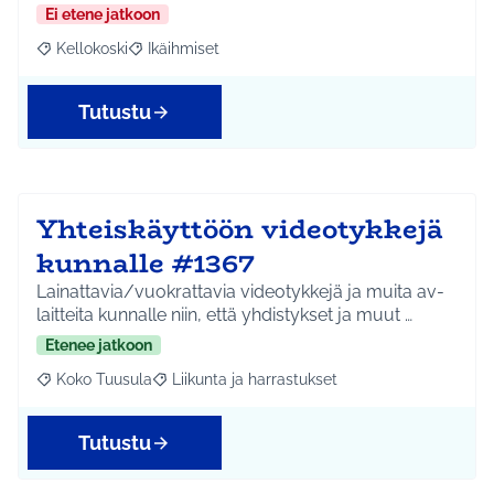
Ei etene jatkoon
Kellokoski
Ikäihmiset
Rajaa tulokset aihepiirin mukaan: Kellokoski
Rajaa tulokset teeman mukaan: Ikäihmiset
Tutustu
Yhteiskäyttöön videotykkejä
kunnalle #1367
Lainattavia/vuokrattavia videotykkejä ja muita av-
laitteita kunnalle niin, että yhdistykset ja muut …
Etenee jatkoon
Koko Tuusula
Liikunta ja harrastukset
Rajaa tulokset aihepiirin mukaan: Koko Tuusula
Rajaa tulokset teeman mukaan: Liikunta ja harr
Tutustu