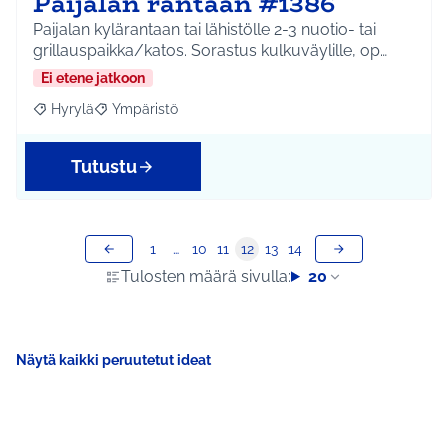
Paijalan rantaan #1386
Paijalan kylärantaan tai lähistölle 2-3 nuotio- tai
grillauspaikka/katos. Sorastus kulkuväylille, op…
Ei etene jatkoon
Hyrylä
Ympäristö
Rajaa tulokset aihepiirin mukaan: Hyrylä
Rajaa tulokset teeman mukaan: Ympäristö
Tutustu
1
…
10
11
12
13
14
Tulosten määrä sivulla:
20
Näytä kaikki peruutetut ideat