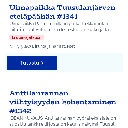
Uimapaikka Tuusulanjärven
eteläpäähän #1341
Uimapaikka Parhaimmillaan pätkä hiekkarantaa,
laituri, raput veteen , kaide , esteetön kulku ja ta…
Ei etene jatkoon
Hyrylä
Liikunta ja harrastukset
Rajaa tulokset aihepiirin mukaan: Hyrylä
Rajaa tulokset teeman mukaan: Liikunta ja harrastuks
Tutustu
Anttilanrannan
viihtyisyyden kohentaminen
#1342
IDEAN KUVAUS: Anttilanrannan pyörätiekaistale on
suosittu lenkkireitti josta on kaunis näkymä Tuusul…