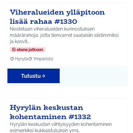
Viheralueiden ylläpitoon
lisää rahaa #1330
Nostetaan viheralueiden kunnostuksen
määrärahoja, jotta tienvarret saataisiin siistimmiksi
ja kasvit…
Ei etene jatkoon
Hyrylä
Ympäristö
Rajaa tulokset aihepiirin mukaan: Hyrylä
Rajaa tulokset teeman mukaan: Ympäristö
Tutustu
Hyrylän keskustan
kohentaminen #1332
Hyrylän keskustan viihtyisyyden kohentaminen
esimerkiksi kukkaistutuksin yms.