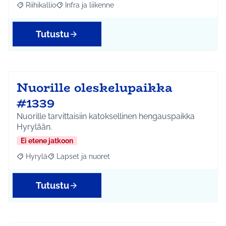
Riihikallio
Infra ja liikenne
Rajaa tulokset aihepiirin mukaan: Riihikallio
Rajaa tulokset teeman mukaan: Infra ja liikenne
Tutustu
Nuorille oleskelupaikka
#1339
Nuorille tarvittaisiin katoksellinen hengauspaikka
Hyrylään.
Ei etene jatkoon
Hyrylä
Lapset ja nuoret
Rajaa tulokset aihepiirin mukaan: Hyrylä
Rajaa tulokset teeman mukaan: Lapset ja nuoret
Tutustu