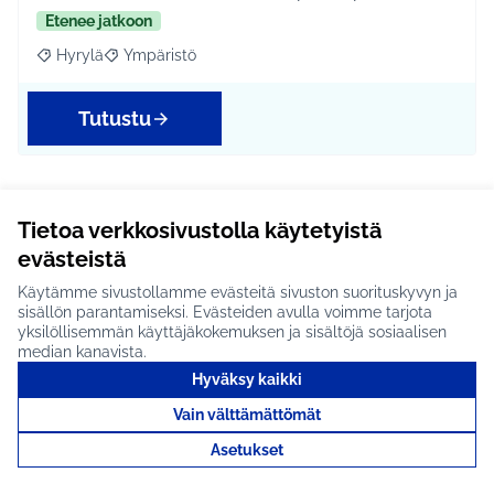
Etenee jatkoon
Hyrylä
Ympäristö
Rajaa tulokset aihepiirin mukaan: Hyrylä
Rajaa tulokset teeman mukaan: Ympäristö
Tutustu
Pekkolaan penkkejä #1324
Tietoa verkkosivustolla käytetyistä
evästeistä
Topperitielle lisää penkkejä. Ei ole tällä hetkellä
yhtään penkkiä alueella.
Käytämme sivustollamme evästeitä sivuston suorituskyvyn ja
sisällön parantamiseksi. Evästeiden avulla voimme tarjota
Etenee jatkoon
yksilöllisemmän käyttäjäkokemuksen ja sisältöjä sosiaalisen
median kanavista.
Hyrylä
Ympäristö
Rajaa tulokset aihepiirin mukaan: Hyrylä
Rajaa tulokset teeman mukaan: Ympäristö
Hyväksy kaikki
Tutustu
Vain välttämättömät
Asetukset