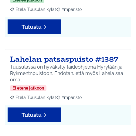
Etenee jatkoon
Etelä-Tuusulan kylät
Ympäristö
Rajaa tulokset aihepiirin mukaan: Etelä-Tuusulan kylät
Rajaa tulokset teeman mukaan: Ympäri
Tutustu
Lahelan patsaspuisto #1387
Tuusulassa on hyväkstty taideohjelma Hyrylään ja
Rykmentnpuistoon. Ehdotan, että myös Lahela saa
oma…
Ei etene jatkoon
Etelä-Tuusulan kylät
Ympäristö
Rajaa tulokset aihepiirin mukaan: Etelä-Tuusulan kylät
Rajaa tulokset teeman mukaan: Ympäri
Tutustu