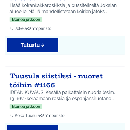
Lisää koirankakkaroskiksia ja pussitelineitä Jokelan
alueelle. Näillä mahdollistetaan koirien jätöks…
Etenee jatkoon
Jokela
Ympäristö
Rajaa tulokset aihepiirin mukaan: Jokela
Rajaa tulokset teeman mukaan: Ympäristö
Tutustu
Tuusula siistiksi - nuoret
töihin #1166
IDEAN KUVAUS: Kesällä palkattaisiin nuoria (esim.
13-16v.) keräämään roskia (ja espanjansiruetanoi…
Etenee jatkoon
Koko Tuusula
Ympäristö
Rajaa tulokset aihepiirin mukaan: Koko Tuusula
Rajaa tulokset teeman mukaan: Ympäristö