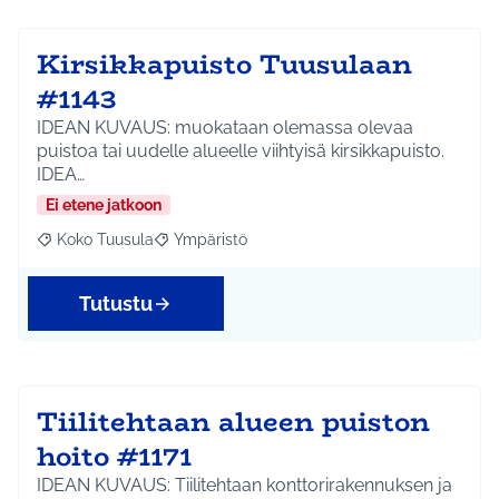
Kirsikkapuisto Tuusulaan
#1143
IDEAN KUVAUS: muokataan olemassa olevaa
puistoa tai uudelle alueelle viihtyisä kirsikkapuisto.
IDEA…
Ei etene jatkoon
Koko Tuusula
Ympäristö
Rajaa tulokset aihepiirin mukaan: Koko Tuusula
Rajaa tulokset teeman mukaan: Ympäristö
Tutustu
Tiilitehtaan alueen puiston
hoito #1171
IDEAN KUVAUS: Tiilitehtaan konttorirakennuksen ja