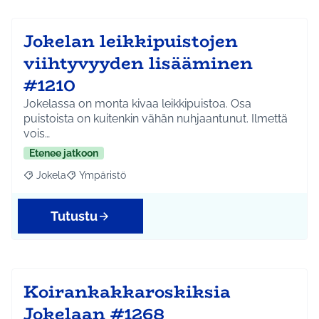
Jokelan leikkipuistojen
viihtyvyyden lisääminen
#1210
Jokelassa on monta kivaa leikkipuistoa. Osa
puistoista on kuitenkin vähän nuhjaantunut. Ilmettä
vois…
Etenee jatkoon
Jokela
Ympäristö
Rajaa tulokset aihepiirin mukaan: Jokela
Rajaa tulokset teeman mukaan: Ympäristö
Tutustu
Koirankakkaroskiksia
Jokelaan #1268