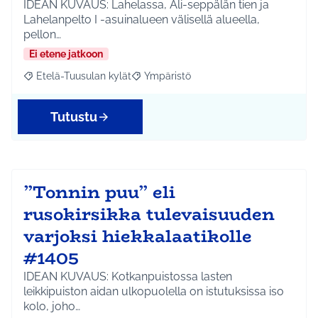
IDEAN KUVAUS: Lahelassa, Ali-seppälän tien ja
Lahelanpelto I -asuinalueen välisellä alueella,
pellon…
Ei etene jatkoon
Etelä-Tuusulan kylät
Ympäristö
Rajaa tulokset aihepiirin mukaan: Etelä-Tuusulan kylät
Rajaa tulokset teeman mukaan: Ympäri
Tutustu
”Tonnin puu” eli
rusokirsikka tulevaisuuden
varjoksi hiekkalaatikolle
#1405
IDEAN KUVAUS: Kotkanpuistossa lasten
leikkipuiston aidan ulkopuolella on istutuksissa iso
kolo, joho…