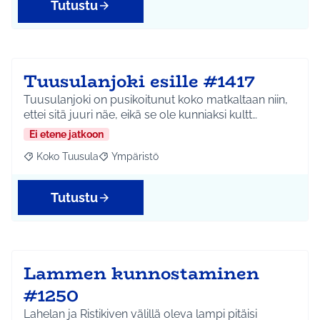
Tutustu
Tuusulanjoki esille #1417
Tuusulanjoki on pusikoitunut koko matkaltaan niin,
ettei sitä juuri näe, eikä se ole kunniaksi kultt…
Ei etene jatkoon
Koko Tuusula
Ympäristö
Rajaa tulokset aihepiirin mukaan: Koko Tuusula
Rajaa tulokset teeman mukaan: Ympäristö
Tutustu
Lammen kunnostaminen
#1250
Lahelan ja Ristikiven välillä oleva lampi pitäisi