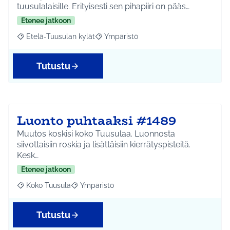
tuusulalaisille. Erityisesti sen pihapiiri on pääs…
Etenee jatkoon
Etelä-Tuusulan kylät
Ympäristö
Rajaa tulokset aihepiirin mukaan: Etelä-Tuusulan kylät
Rajaa tulokset teeman mukaan: Ympäri
Tutustu
Luonto puhtaaksi #1489
Muutos koskisi koko Tuusulaa. Luonnosta
siivottaisiin roskia ja lisättäisiin kierrätyspisteitä.
Kesk…
Etenee jatkoon
Koko Tuusula
Ympäristö
Rajaa tulokset aihepiirin mukaan: Koko Tuusula
Rajaa tulokset teeman mukaan: Ympäristö
Tutustu