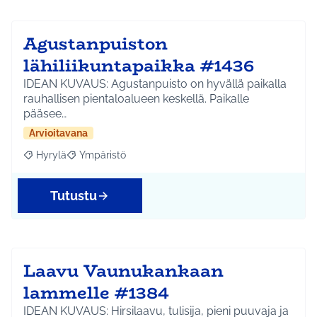
Agustanpuiston
lähiliikuntapaikka #1436
IDEAN KUVAUS: Agustanpuisto on hyvällä paikalla
rauhallisen pientaloalueen keskellä. Paikalle
pääsee…
Arvioitavana
Hyrylä
Ympäristö
Rajaa tulokset aihepiirin mukaan: Hyrylä
Rajaa tulokset teeman mukaan: Ympäristö
Tutustu
Laavu Vaunukankaan
lammelle #1384
IDEAN KUVAUS: Hirsilaavu, tulisija, pieni puuvaja ja