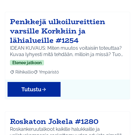
Penkkejä ulkoilureittien
varsille Korkkiin ja
lähialueille #1254
IDEAN KUVAUS: Miten muutos voitaisiin toteuttaa?
Kuvaa lyhyesti mitä tehdään, milloin ja missä? Tuo…
Etenee jatkoon
Riihikallio
Ympäristö
Rajaa tulokset aihepiirin mukaan: Riihikallio
Rajaa tulokset teeman mukaan: Ympäristö
Tutustu
Roskaton Jokela #1280
Roskankeruutalkoot kaikille halukkaille ja