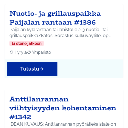
Nuotio- ja grillauspaikka
Paijalan rantaan #1386
Paijalan kylärantaan tai lähistölle 2-3 nuotio- tai
grillauspaikka/katos. Sorastus kulkuväylille, op…
Ei etene jatkoon
Hyrylä
Ympäristö
Rajaa tulokset aihepiirin mukaan: Hyrylä
Rajaa tulokset teeman mukaan: Ympäristö
Tutustu
Anttilanrannan
viihtyisyyden kohentaminen
#1342
IDEAN KUVAUS: Anttilanrannan pyörätiekaistale on