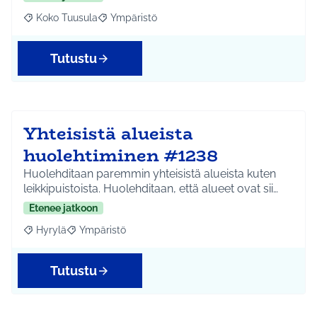
Koko Tuusula
Ympäristö
Rajaa tulokset aihepiirin mukaan: Koko Tuusula
Rajaa tulokset teeman mukaan: Ympäristö
Tutustu
Yhteisistä alueista
huolehtiminen #1238
Huolehditaan paremmin yhteisistä alueista kuten
leikkipuistoista. Huolehditaan, että alueet ovat sii…
Etenee jatkoon
Hyrylä
Ympäristö
Rajaa tulokset aihepiirin mukaan: Hyrylä
Rajaa tulokset teeman mukaan: Ympäristö
Tutustu