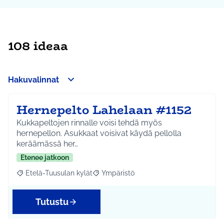
108 ideaa
Hakuvalinnat
Hernepelto Lahelaan #1152
Kukkapeltojen rinnalle voisi tehdä myös
hernepellon. Asukkaat voisivat käydä pellolla
keräämässä her…
Etenee jatkoon
Etelä-Tuusulan kylät
Ympäristö
Rajaa tulokset aihepiirin mukaan: Etelä-Tuusulan kylät
Rajaa tulokset teeman mukaan: Ympäri
Tutustu