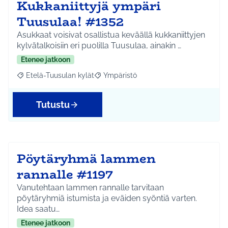
Kukkaniittyjä ympäri
Tuusulaa! #1352
Asukkaat voisivat osallistua keväällä kukkaniittyjen
kylvätalkoisiin eri puolilla Tuusulaa, ainakin …
Etenee jatkoon
Etelä-Tuusulan kylät
Ympäristö
Rajaa tulokset aihepiirin mukaan: Etelä-Tuusulan kylät
Rajaa tulokset teeman mukaan: Ympäri
Tutustu
Pöytäryhmä lammen
rannalle #1197
Vanutehtaan lammen rannalle tarvitaan
pöytäryhmiä istumista ja eväiden syöntiä varten.
Idea saatu…
Etenee jatkoon