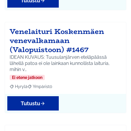
Tutustu
Venelaituri Koskenmäen
venevalkamaan
(Valopuistoon) #1467
IDEAN KUVAUS: Tuusulanjärven eteläpäässä
lähellä patoa ei ole lainkaan kunnollista laituria,
mihin v…
Ei etene jatkoon
Hyrylä
Ympäristö
Rajaa tulokset aihepiirin mukaan: Hyrylä
Rajaa tulokset teeman mukaan: Ympäristö
Tutustu