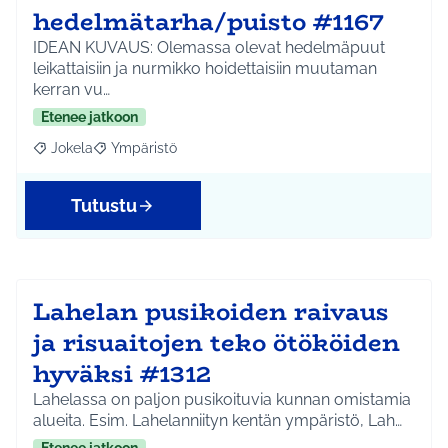
hedelmätarha/puisto #1167
IDEAN KUVAUS: Olemassa olevat hedelmäpuut
leikattaisiin ja nurmikko hoidettaisiin muutaman
kerran vu…
Etenee jatkoon
Jokela
Ympäristö
Rajaa tulokset aihepiirin mukaan: Jokela
Rajaa tulokset teeman mukaan: Ympäristö
Tutustu
Lahelan pusikoiden raivaus
ja risuaitojen teko ötököiden
hyväksi #1312
Lahelassa on paljon pusikoituvia kunnan omistamia
alueita. Esim. Lahelanniityn kentän ympäristö, Lah…