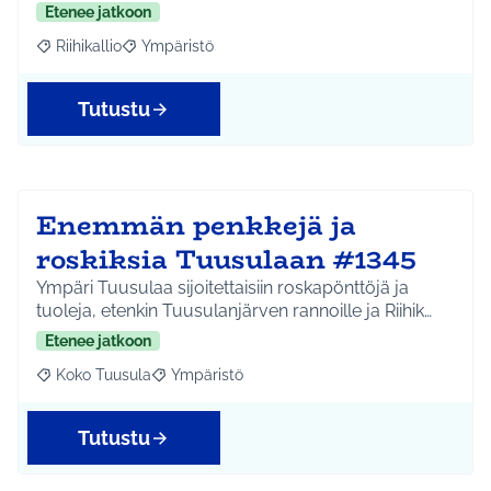
Etenee jatkoon
Riihikallio
Ympäristö
Rajaa tulokset aihepiirin mukaan: Riihikallio
Rajaa tulokset teeman mukaan: Ympäristö
Tutustu
Enemmän penkkejä ja
roskiksia Tuusulaan #1345
Ympäri Tuusulaa sijoitettaisiin roskapönttöjä ja
tuoleja, etenkin Tuusulanjärven rannoille ja Riihik…
Etenee jatkoon
Koko Tuusula
Ympäristö
Rajaa tulokset aihepiirin mukaan: Koko Tuusula
Rajaa tulokset teeman mukaan: Ympäristö
Tutustu