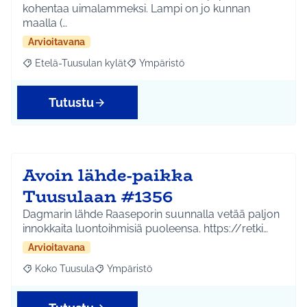
kohentaa uimalammeksi. Lampi on jo kunnan
maalla (…
Arvioitavana
Etelä-Tuusulan kylät
Ympäristö
Rajaa tulokset aihepiirin mukaan: Etelä-Tuusulan kylät
Rajaa tulokset teeman mukaan: Ympäri
Tutustu
Avoin lähde-paikka
Tuusulaan #1356
Dagmarin lähde Raaseporin suunnalla vetää paljon
innokkaita luontoihmisiä puoleensa. https://retki…
Arvioitavana
Koko Tuusula
Ympäristö
Rajaa tulokset aihepiirin mukaan: Koko Tuusula
Rajaa tulokset teeman mukaan: Ympäristö