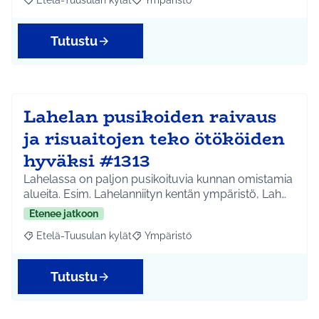
Etelä-Tuusulan kylät
Ympäristö
Rajaa tulokset aihepiirin mukaan: Etelä-Tuusulan kylät
Rajaa tulokset teeman mukaan: Ympäri
Tutustu
Lahelan pusikoiden raivaus
ja risuaitojen teko ötököiden
hyväksi #1313
Lahelassa on paljon pusikoituvia kunnan omistamia
alueita. Esim. Lahelanniityn kentän ympäristö, Lah…
Etenee jatkoon
Etelä-Tuusulan kylät
Ympäristö
Rajaa tulokset aihepiirin mukaan: Etelä-Tuusulan kylät
Rajaa tulokset teeman mukaan: Ympäri
Tutustu