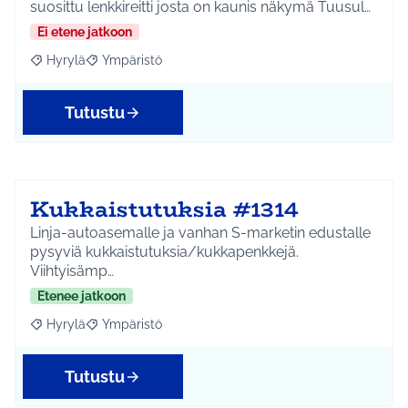
suosittu lenkkireitti josta on kaunis näkymä Tuusul…
Ei etene jatkoon
Hyrylä
Ympäristö
Rajaa tulokset aihepiirin mukaan: Hyrylä
Rajaa tulokset teeman mukaan: Ympäristö
Tutustu
Kukkaistutuksia #1314
Linja-autoasemalle ja vanhan S-marketin edustalle
pysyviä kukkaistutuksia/kukkapenkkejä.
Viihtyisämp…
Etenee jatkoon
Hyrylä
Ympäristö
Rajaa tulokset aihepiirin mukaan: Hyrylä
Rajaa tulokset teeman mukaan: Ympäristö
Tutustu