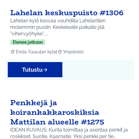
Lahelan keskuspuisto #1306
Lahelan kylä kasvaa vauhdilla Lahelantien
molemmin puolin. Keskeiselle paikalle jää
"vihervyöhyke", …
Etenee jatkoon
Etelä-Tuusulan kylät
Ympäristö
Rajaa tulokset aihepiirin mukaan: Etelä-Tuusulan kylät
Rajaa tulokset teeman mukaan: Ympäri
Tutustu
Penkkejä ja
koirankakkaroskiksia
Mattilan alueelle #1275
IDEAN KUVAUS: Kunta toimittaa ja asentaa penkit ja
roskikset. Suotie, Kaarnatie. Yksi penkki per tie…