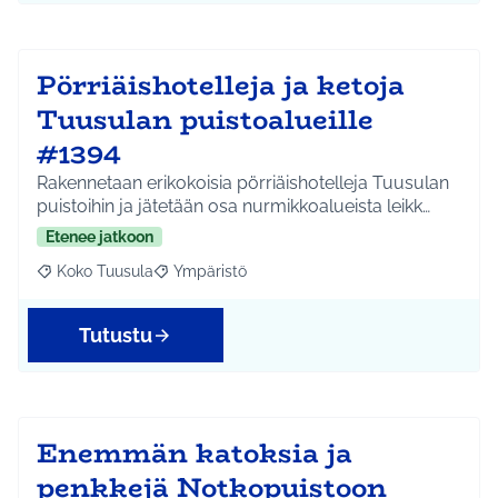
Pörriäishotelleja ja ketoja
Tuusulan puistoalueille
#1394
Rakennetaan erikokoisia pörriäishotelleja Tuusulan
puistoihin ja jätetään osa nurmikkoalueista leikk…
Etenee jatkoon
Koko Tuusula
Ympäristö
Rajaa tulokset aihepiirin mukaan: Koko Tuusula
Rajaa tulokset teeman mukaan: Ympäristö
Tutustu
Enemmän katoksia ja
penkkejä Notkopuistoon