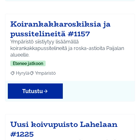
Koirankakkaroskiksia ja
pussitelineitä #1157
Ympäristö siistiytyy lisäämällä
koirankakkapussitelineitä ja roska-astioita Paijalan
alueelle.
Etenee jatkoon
Hyrylä
Ympäristö
Rajaa tulokset aihepiirin mukaan: Hyrylä
Rajaa tulokset teeman mukaan: Ympäristö
Tutustu
Uusi koivupuisto Lahelaan
#1225