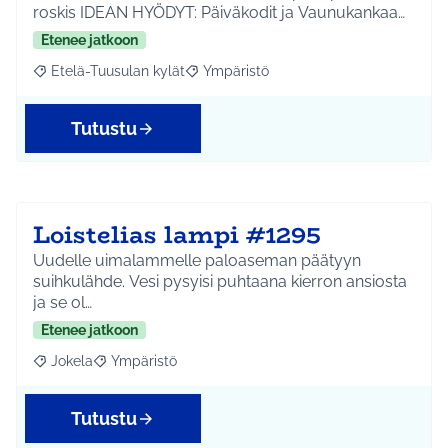
roskis IDEAN HYÖDYT: Päiväkodit ja Vaunukankaa…
Etenee jatkoon
Etelä-Tuusulan kylät
Ympäristö
Rajaa tulokset aihepiirin mukaan: Etelä-Tuusulan kylät
Rajaa tulokset teeman mukaan: Ympäri
Tutustu
Loistelias lampi #1295
Uudelle uimalammelle paloaseman päätyyn
suihkulähde. Vesi pysyisi puhtaana kierron ansiosta
ja se ol…
Etenee jatkoon
Jokela
Ympäristö
Rajaa tulokset aihepiirin mukaan: Jokela
Rajaa tulokset teeman mukaan: Ympäristö
Tutustu