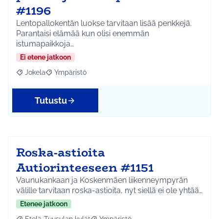
#1196
Lentopallokentän luokse tarvitaan lisää penkkejä.
Parantaisi elämää kun olisi enemmän
istumapaikkoja…
Ei etene jatkoon
Jokela
Ympäristö
Rajaa tulokset aihepiirin mukaan: Jokela
Rajaa tulokset teeman mukaan: Ympäristö
Tutustu
Roska-astioita
Autiorinteeseen #1151
Vaunukankaan ja Koskenmäen liikenneympyrän
välille tarvitaan roska-astioita, nyt siellä ei ole yhtää…
Etenee jatkoon