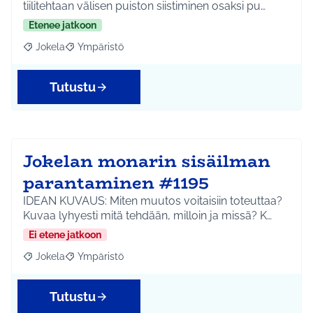
tiilitehtaan välisen puiston siistiminen osaksi pu…
Etenee jatkoon
Jokela
Ympäristö
Rajaa tulokset aihepiirin mukaan: Jokela
Rajaa tulokset teeman mukaan: Ympäristö
Tutustu
Jokelan monarin sisäilman
parantaminen #1195
IDEAN KUVAUS: Miten muutos voitaisiin toteuttaa?
Kuvaa lyhyesti mitä tehdään, milloin ja missä? K…
Ei etene jatkoon
Jokela
Ympäristö
Rajaa tulokset aihepiirin mukaan: Jokela
Rajaa tulokset teeman mukaan: Ympäristö
Tutustu