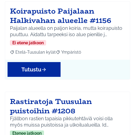
Koirapuisto Paijalaan
Halkivahan alueelle #1156
Paijalan alueella on paljon koiria, mutta koirapuisto
puuttuu. Aidattu tarpeeksi iso alue pienille j…
Ei etene jatkoon
Etelä-Tuusulan kylät
Ympäristö
Rajaa tulokset aihepiirin mukaan: Etelä-Tuusulan kylät
Rajaa tulokset teeman mukaan: Ympäri
Tutustu
Rastiratoja Tuusulan
puistoihin #1208
Fjällbon rastien tapaisia pikkutehtäviä voisi olla
myös muissa puistoissa ja ulkoilualueilla. Id…
Etenee jatkoon