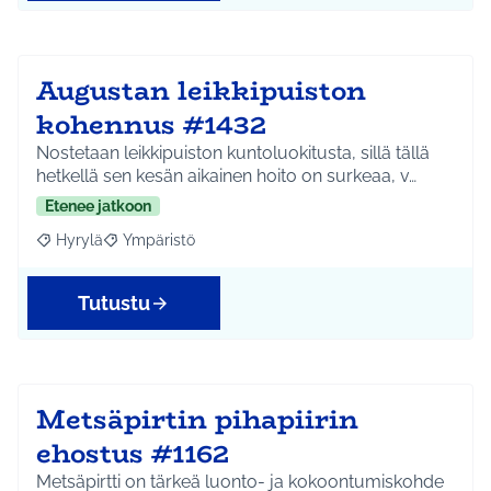
Augustan leikkipuiston
kohennus #1432
Nostetaan leikkipuiston kuntoluokitusta, sillä tällä
hetkellä sen kesän aikainen hoito on surkeaa, v…
Etenee jatkoon
Hyrylä
Ympäristö
Rajaa tulokset aihepiirin mukaan: Hyrylä
Rajaa tulokset teeman mukaan: Ympäristö
Tutustu
Metsäpirtin pihapiirin
ehostus #1162
Metsäpirtti on tärkeä luonto- ja kokoontumiskohde