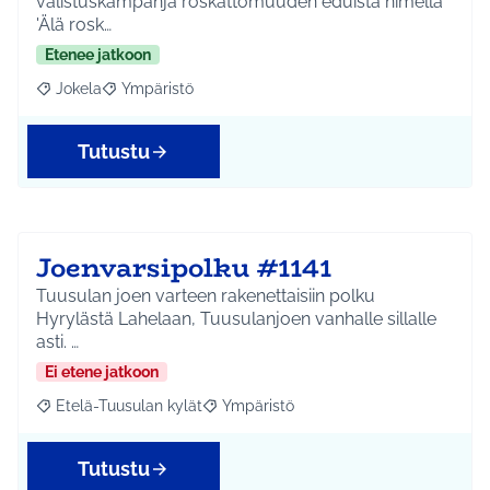
valistuskampanja roskattomuuden eduista nimellä
'Älä rosk…
Etenee jatkoon
Jokela
Ympäristö
Rajaa tulokset aihepiirin mukaan: Jokela
Rajaa tulokset teeman mukaan: Ympäristö
Tutustu
Joenvarsipolku #1141
Tuusulan joen varteen rakenettaisiin polku
Hyrylästä Lahelaan, Tuusulanjoen vanhalle sillalle
asti. …
Ei etene jatkoon
Etelä-Tuusulan kylät
Ympäristö
Rajaa tulokset aihepiirin mukaan: Etelä-Tuusulan kylät
Rajaa tulokset teeman mukaan: Ympäri
Tutustu