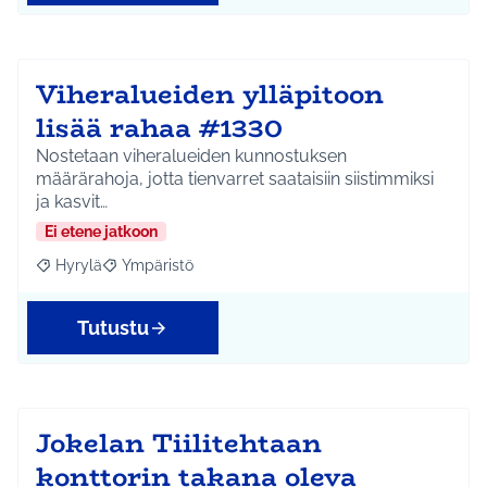
Viheralueiden ylläpitoon
lisää rahaa #1330
Nostetaan viheralueiden kunnostuksen
määrärahoja, jotta tienvarret saataisiin siistimmiksi
ja kasvit…
Ei etene jatkoon
Hyrylä
Ympäristö
Rajaa tulokset aihepiirin mukaan: Hyrylä
Rajaa tulokset teeman mukaan: Ympäristö
Tutustu
Jokelan Tiilitehtaan
konttorin takana oleva