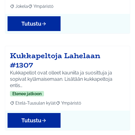
Jokela
Ympäristö
Rajaa tulokset aihepiirin mukaan: Jokela
Rajaa tulokset teeman mukaan: Ympäristö
Tutustu
Kukkapeltoja Lahelaan
#1307
Kukkapellot ovat olleet kauniita ja suosittuja ja
sopivat kylämaisemaan. Lisätään kukkapeltoja
entis…
Etenee jatkoon
Etelä-Tuusulan kylät
Ympäristö
Rajaa tulokset aihepiirin mukaan: Etelä-Tuusulan kylät
Rajaa tulokset teeman mukaan: Ympäri
Tutustu