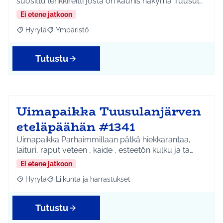
suosittu lenkkireitti josta on kaunis näkymä Tuusul…
Ei etene jatkoon
Hyrylä
Ympäristö
Rajaa tulokset aihepiirin mukaan: Hyrylä
Rajaa tulokset teeman mukaan: Ympäristö
Tutustu
Uimapaikka Tuusulanjärven
eteläpäähän #1341
Uimapaikka Parhaimmillaan pätkä hiekkarantaa,
laituri, raput veteen , kaide , esteetön kulku ja ta…
Ei etene jatkoon
Hyrylä
Liikunta ja harrastukset
Rajaa tulokset aihepiirin mukaan: Hyrylä
Rajaa tulokset teeman mukaan: Liikunta ja harrastuks
Tutustu