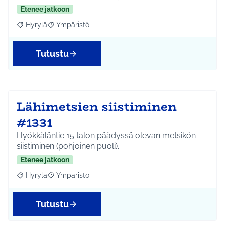
Etenee jatkoon
Hyrylä
Ympäristö
Rajaa tulokset aihepiirin mukaan: Hyrylä
Rajaa tulokset teeman mukaan: Ympäristö
Tutustu
Lähimetsien siistiminen
#1331
Hyökkäläntie 15 talon päädyssä olevan metsikön
siistiminen (pohjoinen puoli).
Etenee jatkoon
Hyrylä
Ympäristö
Rajaa tulokset aihepiirin mukaan: Hyrylä
Rajaa tulokset teeman mukaan: Ympäristö
Tutustu