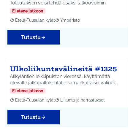
Toteutuksen voisi tehdä osaksi talkoovoimin.
Ei etene jatkoon
Etelä-Tuusulan kylät
Ympäristö
Rajaa tulokset aihepiirin mukaan: Etelä-Tuusulan kylät
Rajaa tulokset teeman mukaan: Ympäri
Tutustu
Ulkoliikuntavälineitä #1325
Alikyläntien leikkipuiston vieressä, käyttämättä
olevalle jalkapallokentälle samankaltaisia välineit…
Ei etene jatkoon
Etelä-Tuusulan kylät
Liikunta ja harrastukset
Rajaa tulokset aihepiirin mukaan: Etelä-Tuusulan kylät
Rajaa tulokset teeman mukaan: Liikunta
Tutustu