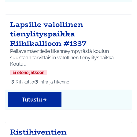
Lapsille valollinen
tienylityspaikka
Riihikallioon #1337
Pellavamäentielle liikenneympyrästä koulun
suuntaan tarvittaisiin valollinen tienylityspaikka.
Koulu…
Ei etene jatkoon
Riihikallio
Infra ja liikenne
Rajaa tulokset aihepiirin mukaan: Riihikallio
Rajaa tulokset teeman mukaan: Infra ja liikenne
Tutustu
Ristikiventien