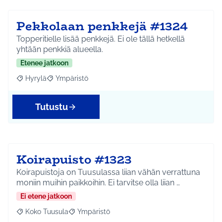
Pekkolaan penkkejä #1324
Topperitielle lisää penkkejä. Ei ole tällä hetkellä
yhtään penkkiä alueella.
Etenee jatkoon
Hyrylä
Ympäristö
Rajaa tulokset aihepiirin mukaan: Hyrylä
Rajaa tulokset teeman mukaan: Ympäristö
Tutustu
Koirapuisto #1323
Koirapuistoja on Tuusulassa liian vähän verrattuna
moniin muihin paikkoihin. Ei tarvitse olla liian …
Ei etene jatkoon
Koko Tuusula
Ympäristö
Rajaa tulokset aihepiirin mukaan: Koko Tuusula
Rajaa tulokset teeman mukaan: Ympäristö