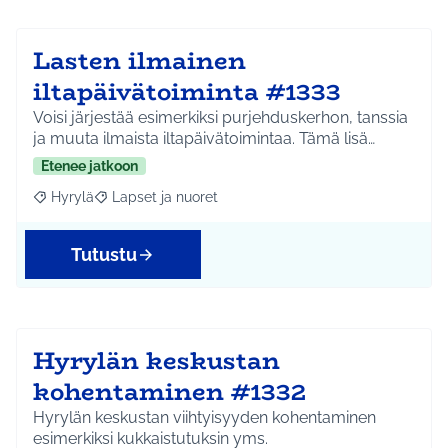
Lasten ilmainen
iltapäivätoiminta #1333
Voisi järjestää esimerkiksi purjehduskerhon, tanssia
ja muuta ilmaista iltapäivätoimintaa. Tämä lisä…
Etenee jatkoon
Hyrylä
Lapset ja nuoret
Rajaa tulokset aihepiirin mukaan: Hyrylä
Rajaa tulokset teeman mukaan: Lapset ja nuoret
Tutustu
Hyrylän keskustan
kohentaminen #1332
Hyrylän keskustan viihtyisyyden kohentaminen
esimerkiksi kukkaistutuksin yms.