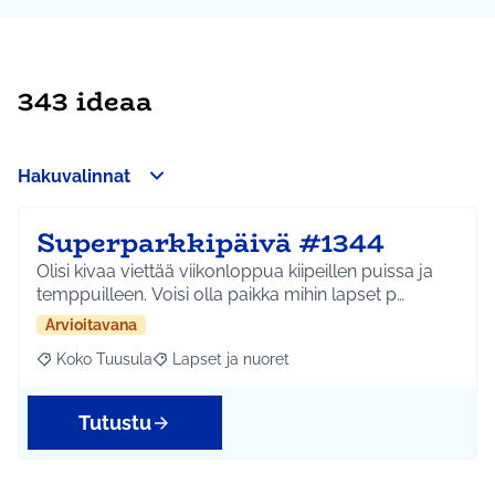
343 ideaa
Hakuvalinnat
Superparkkipäivä #1344
Olisi kivaa viettää viikonloppua kiipeillen puissa ja
temppuilleen. Voisi olla paikka mihin lapset p…
Arvioitavana
Koko Tuusula
Lapset ja nuoret
Rajaa tulokset aihepiirin mukaan: Koko Tuusula
Rajaa tulokset teeman mukaan: Lapset ja nuor
Tutustu