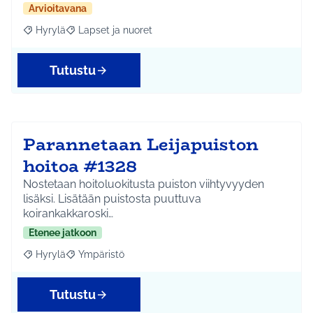
Arvioitavana
Hyrylä
Lapset ja nuoret
Rajaa tulokset aihepiirin mukaan: Hyrylä
Rajaa tulokset teeman mukaan: Lapset ja nuoret
Tutustu
Parannetaan Leijapuiston
hoitoa #1328
Nostetaan hoitoluokitusta puiston viihtyvyyden
lisäksi. Lisätään puistosta puuttuva
koirankakkaroski…
Etenee jatkoon
Hyrylä
Ympäristö
Rajaa tulokset aihepiirin mukaan: Hyrylä
Rajaa tulokset teeman mukaan: Ympäristö
Tutustu