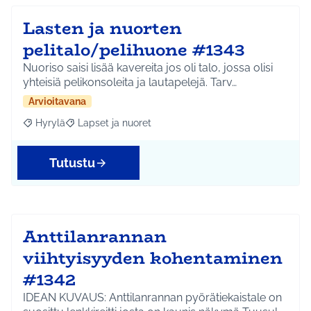
Lasten ja nuorten
pelitalo/pelihuone #1343
Nuoriso saisi lisää kavereita jos oli talo, jossa olisi
yhteisiä pelikonsoleita ja lautapelejä. Tarv…
Arvioitavana
Hyrylä
Lapset ja nuoret
Rajaa tulokset aihepiirin mukaan: Hyrylä
Rajaa tulokset teeman mukaan: Lapset ja nuoret
Tutustu
Anttilanrannan
viihtyisyyden kohentaminen
#1342
IDEAN KUVAUS: Anttilanrannan pyörätiekaistale on