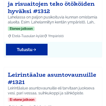
ja risuaitojen teko ötököiden
hyväksi #1312
Lahelassa on paljon pusikoituvia kunnan omistamia
alueita. Esim. Lahelanniityn kentän ympäristö, Lah…
Etenee jatkoon
Etelä-Tuusulan kylät
Ympäristö
Rajaa tulokset aihepiirin mukaan: Etelä-Tuusulan kylät
Rajaa tulokset teeman mukaan: Ympäri
Tutustu
Leirintäalue asuntovaunuille
#1321
Leirintäalue asuntovaunuille eli tarvitaan juokseva
vesi, pari vessaa, suihkukoppi ja sähköpiste.
Ei etene jatkoon