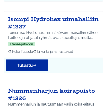
Isompi Hydrohex uimahalliin
#1327
Toinen iso Hydrohex, niin näkövaimmaisetkin näkee.
Laitteet ja ohjatut ryhmät ovat suosittuja, mutta…
Etenee jatkoon
Koko Tuusula
Liikunta ja harrastukset
Rajaa tulokset aihepiirin mukaan: Koko Tuusula
Rajaa tulokset teeman mukaan: Liikunta ja harr
Tutustu
Nummenharjun koirapuisto
#1326
Nummenharjun ja hautusmaan väliin koira-aitaus.