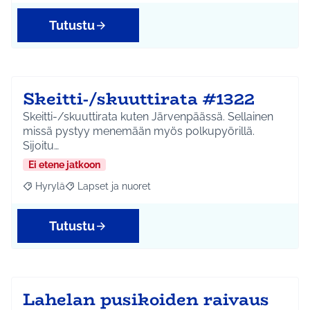
Tutustu
Skeitti-/skuuttirata #1322
Skeitti-/skuuttirata kuten Järvenpäässä. Sellainen
missä pystyy menemään myös polkupyörillä.
Sijoitu…
Ei etene jatkoon
Hyrylä
Lapset ja nuoret
Rajaa tulokset aihepiirin mukaan: Hyrylä
Rajaa tulokset teeman mukaan: Lapset ja nuoret
Tutustu
Lahelan pusikoiden raivaus