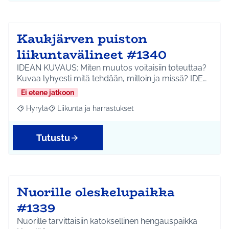
Kaukjärven puiston
liikuntavälineet #1340
IDEAN KUVAUS: Miten muutos voitaisiin toteuttaa?
Kuvaa lyhyesti mitä tehdään, milloin ja missä? IDE…
Ei etene jatkoon
Hyrylä
Liikunta ja harrastukset
Rajaa tulokset aihepiirin mukaan: Hyrylä
Rajaa tulokset teeman mukaan: Liikunta ja harrastuks
Tutustu
Nuorille oleskelupaikka
#1339
Nuorille tarvittaisiin katoksellinen hengauspaikka