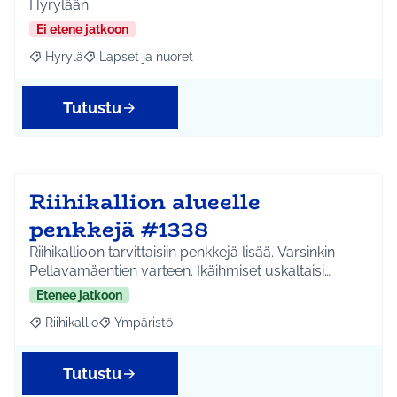
Hyrylään.
Ei etene jatkoon
Hyrylä
Lapset ja nuoret
Rajaa tulokset aihepiirin mukaan: Hyrylä
Rajaa tulokset teeman mukaan: Lapset ja nuoret
Tutustu
Riihikallion alueelle
penkkejä #1338
Riihikallioon tarvittaisiin penkkejä lisää. Varsinkin
Pellavamäentien varteen. Ikäihmiset uskaltaisi…
Etenee jatkoon
Riihikallio
Ympäristö
Rajaa tulokset aihepiirin mukaan: Riihikallio
Rajaa tulokset teeman mukaan: Ympäristö
Tutustu