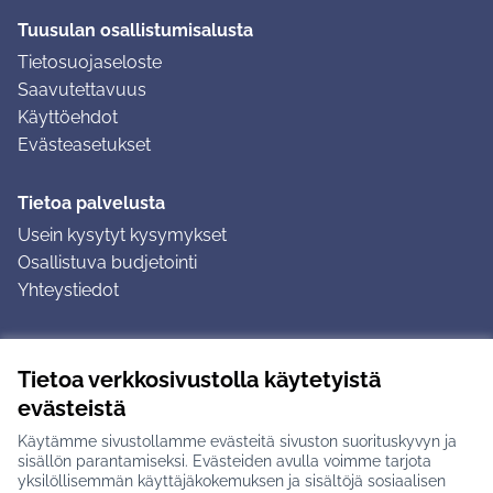
Tuusulan osallistumisalusta
Tietosuojaseloste
Saavutettavuus
Käyttöehdot
Evästeasetukset
Tietoa palvelusta
Usein kysytyt kysymykset
Osallistuva budjetointi
Yhteystiedot
Ohjeet
Tietoa verkkosivustolla käytetyistä
Ohjeet kirjautumiseen
evästeistä
Ohjeet kommentin jättämiseen
Käytämme sivustollamme evästeitä sivuston suorituskyvyn ja
sisällön parantamiseksi. Evästeiden avulla voimme tarjota
yksilöllisemmän käyttäjäkokemuksen ja sisältöjä sosiaalisen