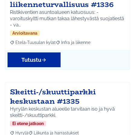
liikenneturvallisuus #1336
Ristikiventien asuntoalueen katuosuus: -
varoituskyltti mutkan takaa lähestyvästä suojatiestä
- va…
Arvioitavana
Etelä-Tuusulan kylät
Infra ja liikenne
Rajaa tulokset aihepiirin mukaan: Etelä-Tuusulan kylät
Rajaa tulokset teeman mukaan: Infra ja 
Tutustu
Skeitti-/skuuttiparkki
keskustaan #1335
Hyrylän keskustan alueelle tarvitaan iso ja hyvä
skeitti-/skuuttiparkki.
Ei etene jatkoon
Hyrylä
Liikunta ja harrastukset