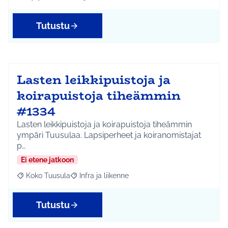
Rajaa tulokset aihepiirin mukaan: Hyrylä
Rajaa tulokset teeman mukaan: Liikunta ja harrastuks
Tutustu
Lasten leikkipuistoja ja
koirapuistoja tiheämmin
#1334
Lasten leikkipuistoja ja koirapuistoja tiheämmin
ympäri Tuusulaa. Lapsiperheet ja koiranomistajat
p…
Ei etene jatkoon
Koko Tuusula
Infra ja liikenne
Rajaa tulokset aihepiirin mukaan: Koko Tuusula
Rajaa tulokset teeman mukaan: Infra ja liikenne
Tutustu