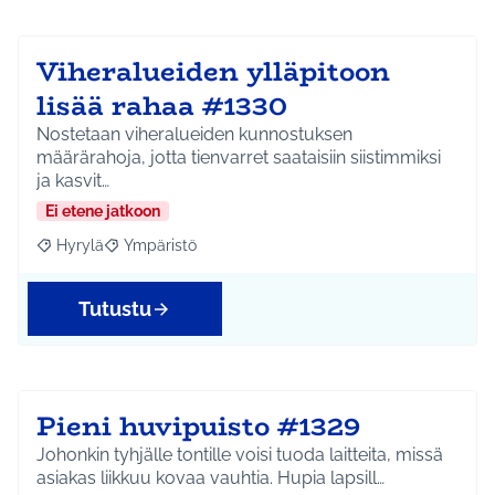
Viheralueiden ylläpitoon
lisää rahaa #1330
Nostetaan viheralueiden kunnostuksen
määrärahoja, jotta tienvarret saataisiin siistimmiksi
ja kasvit…
Ei etene jatkoon
Hyrylä
Ympäristö
Rajaa tulokset aihepiirin mukaan: Hyrylä
Rajaa tulokset teeman mukaan: Ympäristö
Tutustu
Pieni huvipuisto #1329
Johonkin tyhjälle tontille voisi tuoda laitteita, missä
asiakas liikkuu kovaa vauhtia. Hupia lapsill…