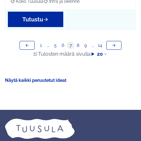
Koko Tuusula
Infra ja liikenne
Rajaa tulokset aihepiirin mukaan: Koko Tuusula
Rajaa tulokset teeman mukaan: Infra ja liikenne
Tutustu
1
…
5
6
7
8
9
…
14
Tulosten määrä sivulla:
20
Näytä kaikki peruutetut ideat