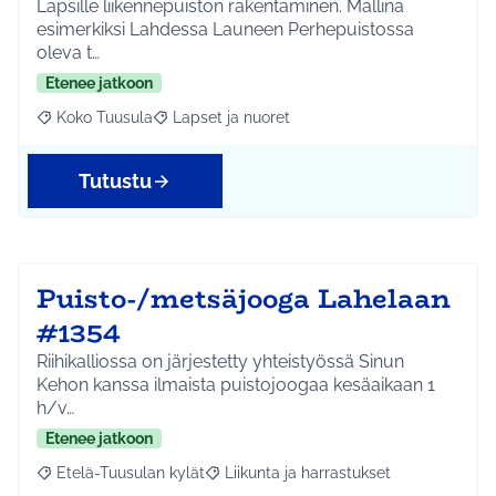
Lapsille liikennepuiston rakentaminen. Mallina
esimerkiksi Lahdessa Launeen Perhepuistossa
oleva t…
Etenee jatkoon
Koko Tuusula
Lapset ja nuoret
Rajaa tulokset aihepiirin mukaan: Koko Tuusula
Rajaa tulokset teeman mukaan: Lapset ja nuor
Tutustu
Puisto-/metsäjooga Lahelaan
#1354
Riihikalliossa on järjestetty yhteistyössä Sinun
Kehon kanssa ilmaista puistojoogaa kesäaikaan 1
h/v…
Etenee jatkoon
Etelä-Tuusulan kylät
Liikunta ja harrastukset
Rajaa tulokset aihepiirin mukaan: Etelä-Tuusulan kylät
Rajaa tulokset teeman mukaan: Liikunta