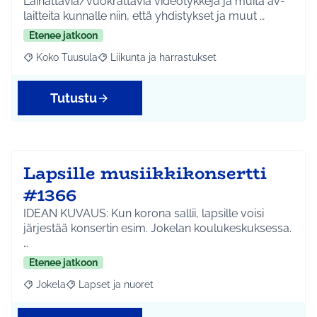
Lainattavia/vuokrattavia videotykkejä ja muita av-
laitteita kunnalle niin, että yhdistykset ja muut …
Etenee jatkoon
Koko Tuusula
Liikunta ja harrastukset
Rajaa tulokset aihepiirin mukaan: Koko Tuusula
Rajaa tulokset teeman mukaan: Liikunta ja harr
Tutustu
Lapsille musiikkikonsertti
#1366
IDEAN KUVAUS: Kun korona sallii, lapsille voisi
järjestää konsertin esim. Jokelan koulukeskuksessa.
…
Etenee jatkoon
Jokela
Lapset ja nuoret
Rajaa tulokset aihepiirin mukaan: Jokela
Rajaa tulokset teeman mukaan: Lapset ja nuoret