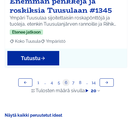
Enemmän penkkejä ja
roskiksia Tuusulaan #1345
Ympäri Tuusulaa sijoitettaisiin roskapönttöjä ja
tuoleja, etenkin Tuusulanjärven rannoille ja Riihik…
Etenee jatkoon
Koko Tuusula
Ympäristö
Rajaa tulokset aihepiirin mukaan: Koko Tuusula
Rajaa tulokset teeman mukaan: Ympäristö
Tutustu
1
…
4
5
6
7
8
…
14
Tulosten määrä sivulla:
20
Näytä kaikki peruutetut ideat