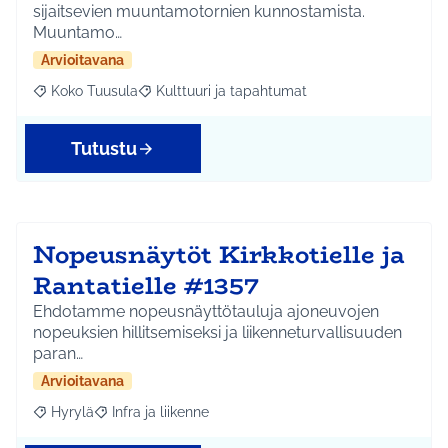
sijaitsevien muuntamotornien kunnostamista.
Muuntamo…
Arvioitavana
Koko Tuusula
Kulttuuri ja tapahtumat
Rajaa tulokset aihepiirin mukaan: Koko Tuusula
Rajaa tulokset teeman mukaan: Kulttuuri ja ta
Tutustu
Nopeusnäytöt Kirkkotielle ja
Rantatielle #1357
Ehdotamme nopeusnäyttötauluja ajoneuvojen
nopeuksien hillitsemiseksi ja liikenneturvallisuuden
paran…
Arvioitavana
Hyrylä
Infra ja liikenne
Rajaa tulokset aihepiirin mukaan: Hyrylä
Rajaa tulokset teeman mukaan: Infra ja liikenne