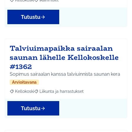
Kellokoski
Ikäihmiset
Rajaa tulokset aihepiirin mukaan: Kellokoski
Rajaa tulokset teeman mukaan: Ikäihmiset
Tutustu
Talviuimapaikka sairaalan
saunan lähelle Kellokoskelle
#1362
Sopimus sairaalan kanssa talviuinnista saunan kera
Arvioitavana
Kellokoski
Liikunta ja harrastukset
Rajaa tulokset aihepiirin mukaan: Kellokoski
Rajaa tulokset teeman mukaan: Liikunta ja harrast
Tutustu