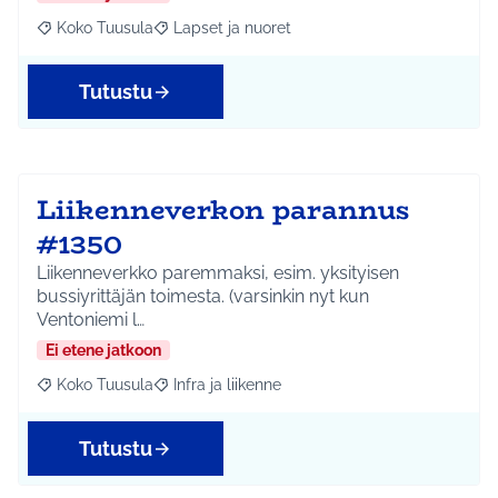
Koko Tuusula
Lapset ja nuoret
Rajaa tulokset aihepiirin mukaan: Koko Tuusula
Rajaa tulokset teeman mukaan: Lapset ja nuor
Tutustu
Liikenneverkon parannus
#1350
Liikenneverkko paremmaksi, esim. yksityisen
bussiyrittäjän toimesta. (varsinkin nyt kun
Ventoniemi l…
Ei etene jatkoon
Koko Tuusula
Infra ja liikenne
Rajaa tulokset aihepiirin mukaan: Koko Tuusula
Rajaa tulokset teeman mukaan: Infra ja liikenne
Tutustu