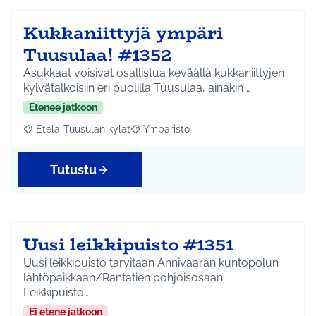
Kukkaniittyjä ympäri
Tuusulaa! #1352
Asukkaat voisivat osallistua keväällä kukkaniittyjen
kylvätalkoisiin eri puolilla Tuusulaa, ainakin …
Etenee jatkoon
Etelä-Tuusulan kylät
Ympäristö
Rajaa tulokset aihepiirin mukaan: Etelä-Tuusulan kylät
Rajaa tulokset teeman mukaan: Ympäri
Tutustu
Uusi leikkipuisto #1351
Uusi leikkipuisto tarvitaan Annivaaran kuntopolun
lähtöpaikkaan/Rantatien pohjoisosaan.
Leikkipuisto…
Ei etene jatkoon