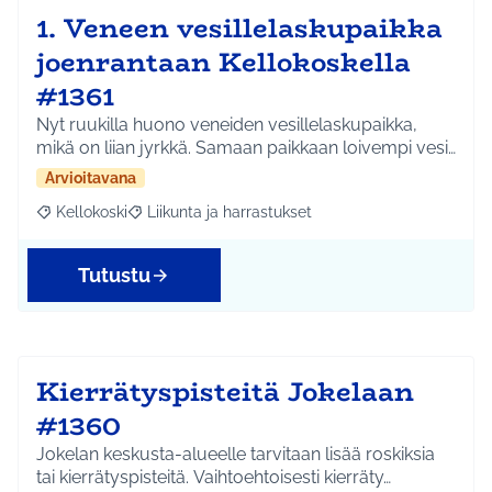
1. Veneen vesillelaskupaikka
joenrantaan Kellokoskella
#1361
Nyt ruukilla huono veneiden vesillelaskupaikka,
mikä on liian jyrkkä. Samaan paikkaan loivempi vesi…
Arvioitavana
Kellokoski
Liikunta ja harrastukset
Rajaa tulokset aihepiirin mukaan: Kellokoski
Rajaa tulokset teeman mukaan: Liikunta ja harrast
Tutustu
Kierrätyspisteitä Jokelaan
#1360
Jokelan keskusta-alueelle tarvitaan lisää roskiksia
tai kierrätyspisteitä. Vaihtoehtoisesti kierräty…