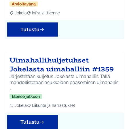
Arvioitavana
Jokela
Infra ja liikenne
Rajaa tulokset aihepiirin mukaan: Jokela
Rajaa tulokset teeman mukaan: Infra ja liikenne
Tutustu
Uimahallikuljetukset
Jokelasta uimahalliin #1359
Järjestetään kuljetus Jokelasta uimahalliin. Tällä
mahdollistetaan asukkaiden pääseminen uimahallin
…
Etenee jatkoon
Jokela
Liikunta ja harrastukset
Rajaa tulokset aihepiirin mukaan: Jokela
Rajaa tulokset teeman mukaan: Liikunta ja harrastuks
Tutustu