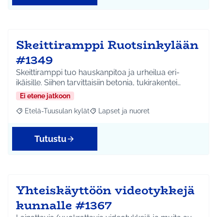
Skeittiramppi Ruotsinkylään
#1349
Skeittiramppi tuo hauskanpitoa ja urheilua eri-
ikäisille. Siihen tarvittaisiin betonia, tukirakentei…
Ei etene jatkoon
Etelä-Tuusulan kylät
Lapset ja nuoret
Rajaa tulokset aihepiirin mukaan: Etelä-Tuusulan kylät
Rajaa tulokset teeman mukaan: Lapset 
Tutustu
Yhteiskäyttöön videotykkejä
kunnalle #1367