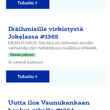
Tutustu
Ikäihmisille virkistystä
Jokelassa #1365
IDEAN KUVAUS: Olisi kiva jos kotonaan asuvilla
vanhuksilla olisi mahdollisuus osallistua virkkeelli…
Etenee jatkoon
Jokela
Ikäihmiset
Rajaa tulokset aihepiirin mukaan: Jokela
Rajaa tulokset teeman mukaan: Ikäihmiset
Tutustu
Uutta iloa Vaunukankaan