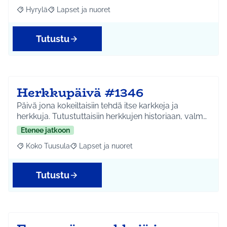
Hyrylä
Lapset ja nuoret
Rajaa tulokset aihepiirin mukaan: Hyrylä
Rajaa tulokset teeman mukaan: Lapset ja nuoret
Tutustu
Herkkupäivä #1346
Päivä jona kokeiltaisiin tehdä itse karkkeja ja
herkkuja. Tutustuttaisiin herkkujen historiaan, valm…
Etenee jatkoon
Koko Tuusula
Lapset ja nuoret
Rajaa tulokset aihepiirin mukaan: Koko Tuusula
Rajaa tulokset teeman mukaan: Lapset ja nuor
Tutustu