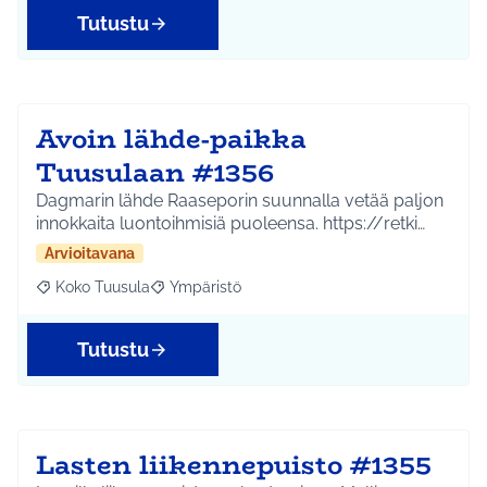
Tutustu
Avoin lähde-paikka
Tuusulaan #1356
Dagmarin lähde Raaseporin suunnalla vetää paljon
innokkaita luontoihmisiä puoleensa. https://retki…
Arvioitavana
Koko Tuusula
Ympäristö
Rajaa tulokset aihepiirin mukaan: Koko Tuusula
Rajaa tulokset teeman mukaan: Ympäristö
Tutustu
Lasten liikennepuisto #1355