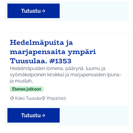
Tutustu
Hedelmäpuita ja
marjapensaita ympäri
Tuusulaa. #1353
Hedelmäpuiden (omena, päärynä, luumu ja
syömäkelpoinen kirsikka) ja marjapensaiden (puna-
ja mustah…
Etenee jatkoon
Koko Tuusula
Ympäristö
Rajaa tulokset aihepiirin mukaan: Koko Tuusula
Rajaa tulokset teeman mukaan: Ympäristö
Tutustu