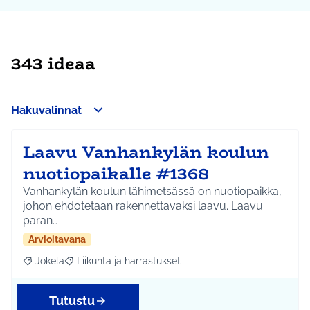
343 ideaa
Hakuvalinnat
Laavu Vanhankylän koulun
nuotiopaikalle #1368
Vanhankylän koulun lähimetsässä on nuotiopaikka,
johon ehdotetaan rakennettavaksi laavu. Laavu
paran…
Arvioitavana
Jokela
Liikunta ja harrastukset
Rajaa tulokset aihepiirin mukaan: Jokela
Rajaa tulokset teeman mukaan: Liikunta ja harrastuks
Tutustu