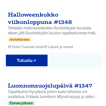
Halloweenkokko
viikonloppuna #1348
Tehdään Halloweenkokko Ruotsinkylän koululla.
Idean jätti Ruotsinkylän koulun oppilaskunnan halli…
Arvioitavana
Etelä-Tuusulan kylät
Lapset ja nuoret
Rajaa tulokset aihepiirin mukaan: Etelä-Tuusulan kylät
Rajaa tulokset teeman mukaan: Lapset 
Tutustu
Luonnonsuojelupäivä #1347
Tapahtuma Hyrylässä johon kuka tahansa voi
osallistua. Erilaisia luontoon liittyviä kojuja ja aktivi…
Etenee jatkoon