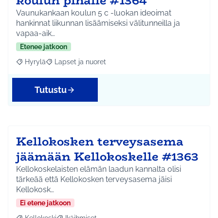
koulun pihalle #1364
Vaunukankaan koulun 5 c -luokan ideoimat
hankinnat liikunnan lisäämiseksi välitunneilla ja
vapaa-aik…
Etenee jatkoon
Hyrylä
Lapset ja nuoret
Rajaa tulokset aihepiirin mukaan: Hyrylä
Rajaa tulokset teeman mukaan: Lapset ja nuoret
Tutustu
Kellokosken terveysasema
jäämään Kellokoskelle #1363
Kellokoskelaisten elämän laadun kannalta olisi
tärkeää että Kellokosken terveysasema jäisi
Kellokosk…
Ei etene jatkoon