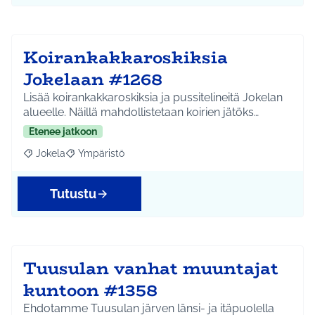
Koirankakkaroskiksia
Jokelaan #1268
Lisää koirankakkaroskiksia ja pussitelineitä Jokelan
alueelle. Näillä mahdollistetaan koirien jätöks…
Etenee jatkoon
Jokela
Ympäristö
Rajaa tulokset aihepiirin mukaan: Jokela
Rajaa tulokset teeman mukaan: Ympäristö
Tutustu
Tuusulan vanhat muuntajat
kuntoon #1358
Ehdotamme Tuusulan järven länsi- ja itäpuolella