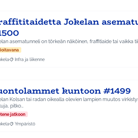
raffititaidetta Jokelan asemat
1500
lan asematunneli on törkeän näköinen, fraffitiaide tai vaikka tii
ioitavana
okela
Infra ja liikenne
a tulokset aihepiirin mukaan: Jokela
Rajaa tulokset teeman mukaan: Infra ja liikenne
uontolammet kuntoon #1499
lan Kolsan tai radan oikealla olevien lampien muutos virkisty
uja, pitko…
etene jatkoon
okela
Ympäristö
a tulokset aihepiirin mukaan: Jokela
Rajaa tulokset teeman mukaan: Ympäristö