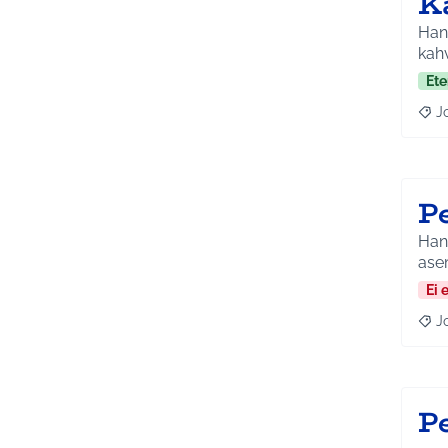
K
Hank
kahv
Ete
J
Raja
P
Hank
ase
Ei 
J
Raja
P