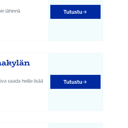
in lähinnä
Tutustu
hakylän
kiva saada heille lisää
Tutustu