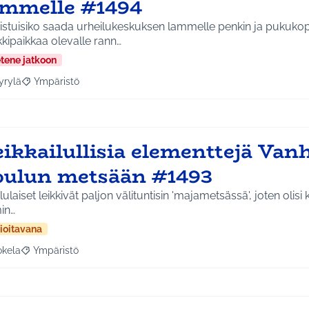
ammelle #1494
istuisiko saada urheilukeskuksen lammelle penkin ja pukukop
kipaikkaa olevalle rann…
etene jatkoon
yrylä
Ympäristö
a tulokset aihepiirin mukaan: Hyrylä
Rajaa tulokset teeman mukaan: Ympäristö
eikkailullisia elementtejä Van
oulun metsään #1493
ulaiset leikkivät paljon välituntisin 'majametsässä', joten olisi 
in…
ioitavana
okela
Ympäristö
a tulokset aihepiirin mukaan: Jokela
Rajaa tulokset teeman mukaan: Ympäristö