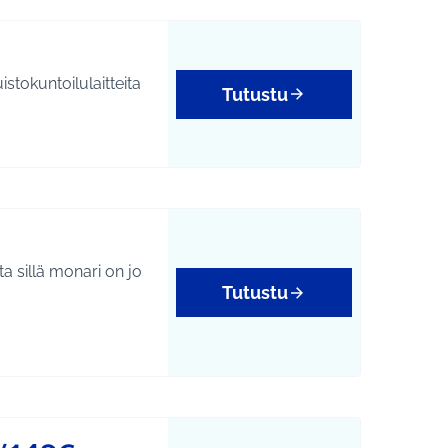
tokuntoilulaitteita
Tutustu
a sillä monari on jo
Tutustu