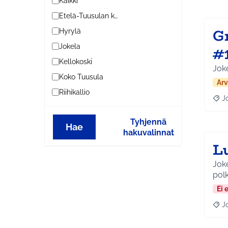
Kaikki
Etelä-Tuusulan kylät
G
Hyrylä
Jokela
#
Kellokoski
Joke
Koko Tuusula
Arv
Riihikallio
J
Raja
Tyhjennä
Hae
hakuvalinnat
L
Joke
polk
Ei 
J
Raja