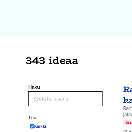
343 ideaa
Ra
Haku
ka
Rant
jala
Tila
Ei 
Kaikki
H