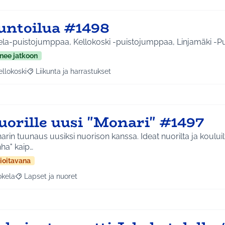
untoilua #1498
la-puistojumppaa, Kellokoski -puistojumppaa, Linjamäki -Puis
nee jatkoon
ellokoski
Liikunta ja harrastukset
a tulokset aihepiirin mukaan: Kellokoski
Rajaa tulokset teeman mukaan: Liikunta ja harrastukset
uorille uusi "Monari" #1497
rin tuunaus uusiksi nuorison kanssa. Ideat nuorilta ja kouluilt
ha" kaip…
ioitavana
okela
Lapset ja nuoret
a tulokset aihepiirin mukaan: Jokela
Rajaa tulokset teeman mukaan: Lapset ja nuoret