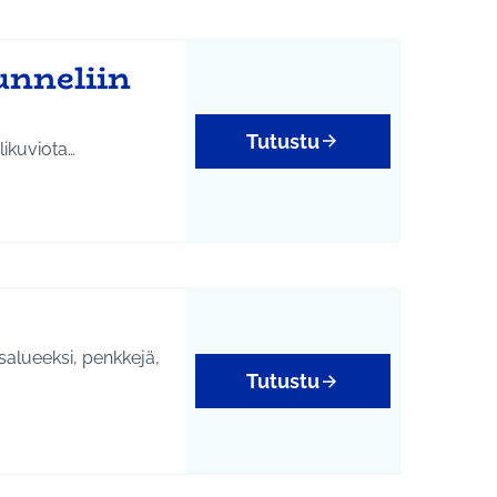
unneliin
Tutustu
likuviota…
salueeksi, penkkejä,
Tutustu