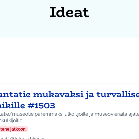
Ideat
ntatie mukavaksi ja turvallis
ikille #1503
atie/museotie paremmaksi ulkoilijoille ja museovieraita ajatel
nkulkijoille …
etene jatkoon
yrylä
Infra ja liikenne