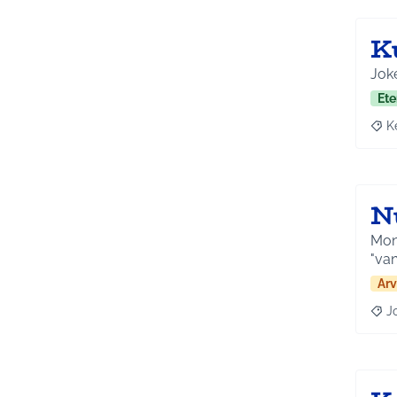
K
Joke
Ete
K
Raja
N
Mona
"van
Arv
J
Raja