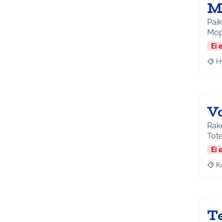
M
Paik
Mopo
Ei 
H
Raja
V
Rake
Tot
Ei 
K
Raj
T