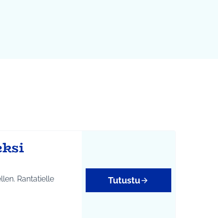
eksi
len. Rantatielle
Tutustu