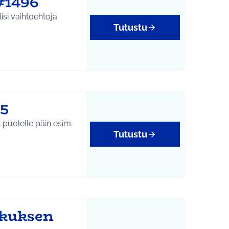
#1496
isi vaihtoehtoja
Tutustu
95
n puolelle päin esim.
Tutustu
skuksen