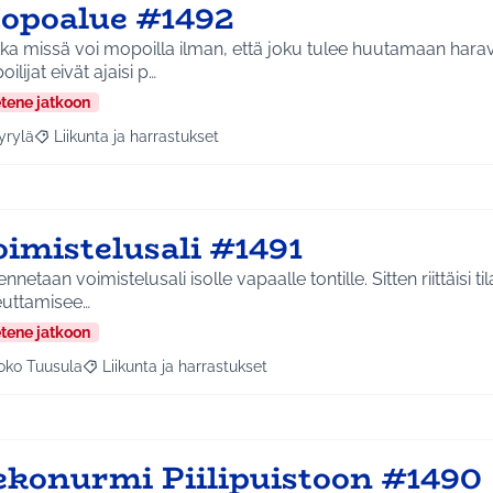
opoalue #1492
ka missä voi mopoilla ilman, että joku tulee huutamaan hara
ilijat eivät ajaisi p…
etene jatkoon
yrylä
Liikunta ja harrastukset
a tulokset aihepiirin mukaan: Hyrylä
Rajaa tulokset teeman mukaan: Liikunta ja harrastukset
oimistelusali #1491
nnetaan voimistelusali isolle vapaalle tontille. Sitten riittäisi ti
euttamisee…
etene jatkoon
oko Tuusula
Liikunta ja harrastukset
aa tulokset aihepiirin mukaan: Koko Tuusula
Rajaa tulokset teeman mukaan: Liikunta ja harrastukset
ekonurmi Piilipuistoon #1490