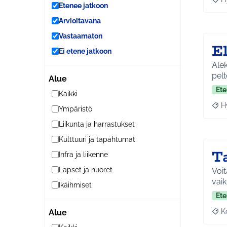
Raja
Etenee jatkoon
Arvioitavana
Vastaamaton
E
Ei etene jatkoon
Alek
pel
Alue
Ete
Kaikki
H
Ympäristö
Raja
Liikunta ja harrastukset
Kulttuuri ja tapahtumat
T
Infra ja liikenne
Lapset ja nuoret
Voit
vaik
Ikäihmiset
Ete
K
Alue
Raj