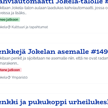
ahviautomaatti Jokela-talolle 
itaan Jokela-talon aulaan laadukas kahviautomaatti, jossa ol
eissa ja lisäks…
nee jatkoon
okela
Kulttuuri ja tapahtumat
a tulokset aihepiirin mukaan: Jokela
Rajaa tulokset teeman mukaan: Kulttuuri ja tapahtumat
enkkejä Jokelan asemalle #14
itaan penkit ja sijoitetaan ne asemalle niin, että ne ovat rada
marakenn…
etene jatkoon
okela
Ympäristö
a tulokset aihepiirin mukaan: Jokela
Rajaa tulokset teeman mukaan: Ympäristö
enkki ja pukukoppi urheiluke