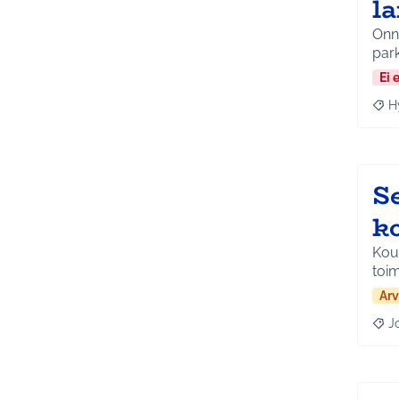
l
Onn
park
Ei 
H
Raja
S
k
Koul
toim
Arv
J
Raja