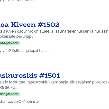
a tulokset aihepiirin mukaan: Hyrylä
Rajaa tulokset teeman mukaan: Infra ja liikenne
loa Kiveen #1502
sis Kiven kuolinmökin alueella (saunarakennuksen ja huussin 
tokaistale perunap…
nee jatkoon
yrylä
Kulttuuri ja tapahtumat
a tulokset aihepiirin mukaan: Hyrylä
Rajaa tulokset teeman mukaan: Kulttuuri ja tapahtumat
askuroskis #1501
aisiin toteuttaa "taskuroskis"-kampanja siis sellainen pikkurosk
ka lauku…
nee jatkoon
oko Tuusula
Ympäristö
aa tulokset aihepiirin mukaan: Koko Tuusula
Rajaa tulokset teeman mukaan: Ympäristö