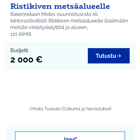
Ristikiven metsäalueelle
Rakennetaan Mobo-suunnistusrata eli
kiintorastireitistö Ristikiven metsäalueelle lisäämään
metsän virkistyskäyttöä ja alueen
ulkoilumahdollisuuksia.
121
ääntä
Budjetti
Tutustu
2 000 €
Koko Tuusula
Liikunta ja harrastukset
Rajaa tulokset aihepiirin mukaan: Koko Tuusula
Rajaa tulokset teeman mukaan: Liikunta
Jaa