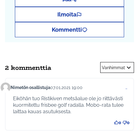
Ilmoita
Kommentti
2 kommenttia
Vanhimmat
Nimetön osallistuja
07.01.2021 19:00
…
Kommentti 409
Eiköhän tuo Ristikiven metsäalue ole jo riittävästi
kuormitettu frisbee golf radalla. Mobo-rata tulee
laittaa kauas asutuksesta.
0
0