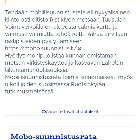
Tehdään mobiilisuunnistusrata eli nykyaikainen
kiintorastireitistö Ristikiven metsään. Tuusulan
Voimaveikoilla on alueesta valmis kartta ja
varmasti valmiutta tehdä reitti. Rahaa tarvitaan
rastipisteiden pystyttämiseen.
https://mobo.suunnistus.fi/
(Ulkoinen linkki)
Hyödyt: monipuolistaa kunnan omistaman
metsän virkistyskäyttöä ja kasvavan Lahelan
liikuntamahdollisuuksia.
Mobiilisuunnistusrata toimisi erinomaisesti myös
ulkoilijoiden suosimassa Ruotsinkylän
tutkimusmetsässä.
Äänestettävät ehdotukset
Mobo-suunnistusrata