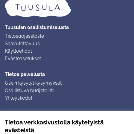
Tuusulan osallistumisalusta
Tietosuojaseloste
Saavutettavuus
Käyttöehdot
Evästeasetukset
Tietoa palvelusta
Usein kysytyt kysymykset
Osallistuva budjetointi
Yhteystiedot
Ohjeet
Tietoa verkkosivustolla käytetyistä
Ohjeet kirjautumiseen
evästeistä
Ohjeet kommentin jättämiseen