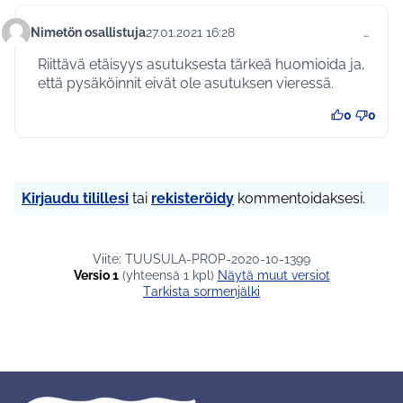
Nimetön osallistuja
27.01.2021 16:28
…
Kommentti 453
Riittävä etäisyys asutuksesta tärkeä huomioida ja,
että pysäköinnit eivät ole asutuksen vieressä.
0
0
Kirjaudu tilillesi
tai
rekisteröidy
kommentoidaksesi.
Viite: TUUSULA-PROP-2020-10-1399
Versio 1
(yhteensä 1 kpl)
näytä muut versiot
Tarkista sormenjälki