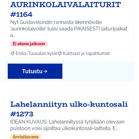
AURINKOLAIVALAITURIT
#1164
Nyt Gustavelundin rannasta liikennöiville
'aurinkolaivoille' tulisi saada PIKAISESTI laituripaikat
a…
Ei etene jatkoon
Etelä-Tuusulan kylät
Kulttuuri ja tapahtumat
Rajaa tulokset aihepiirin mukaan: Etelä-Tuusulan kylät
Rajaa tulokset teeman mukaan: Kulttuur
Tutustu
Lahelanniityn ulko-kuntosali
#1273
IDEAN KUVAUS: Lahelanniityssä tyhjillään olevaan
puistoon voisi sijoittaa ulkokuntosali-laitteita. E…
Arvioitavana