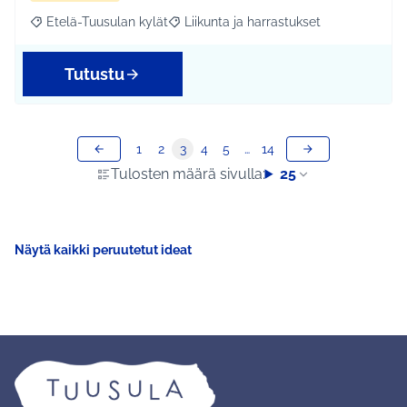
Etelä-Tuusulan kylät
Liikunta ja harrastukset
Rajaa tulokset aihepiirin mukaan: Etelä-Tuusulan kylät
Rajaa tulokset teeman mukaan: Liikunta
Tutustu
1
2
3
4
5
…
14
Tulosten määrä sivulla:
25
Näytä kaikki peruutetut ideat