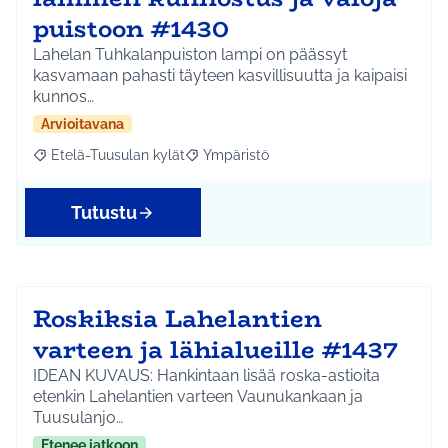
puistoon #1430
Lahelan Tuhkalanpuiston lampi on päässyt
kasvamaan pahasti täyteen kasvillisuutta ja kaipaisi
kunnos…
Arvioitavana
Etelä-Tuusulan kylät
Ympäristö
Rajaa tulokset aihepiirin mukaan: Etelä-Tuusulan kylät
Rajaa tulokset teeman mukaan: Ympäri
Tutustu
Roskiksia Lahelantien
varteen ja lähialueille #1437
IDEAN KUVAUS: Hankintaan lisää roska-astioita
etenkin Lahelantien varteen Vaunukankaan ja
Tuusulanjo…
Etenee jatkoon