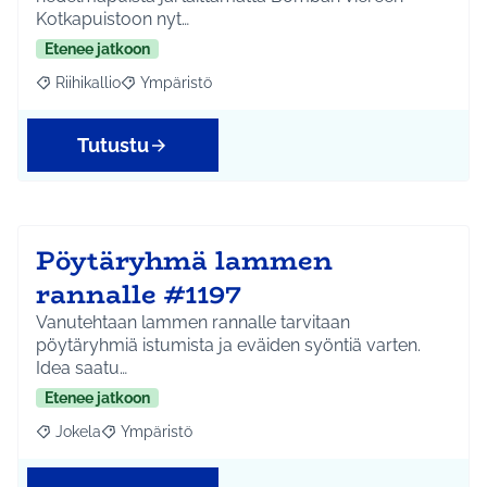
Kotkapuistoon nyt…
Etenee jatkoon
Riihikallio
Ympäristö
Rajaa tulokset aihepiirin mukaan: Riihikallio
Rajaa tulokset teeman mukaan: Ympäristö
Tutustu
Pöytäryhmä lammen
rannalle #1197
Vanutehtaan lammen rannalle tarvitaan
pöytäryhmiä istumista ja eväiden syöntiä varten.
Idea saatu…
Etenee jatkoon
Jokela
Ympäristö
Rajaa tulokset aihepiirin mukaan: Jokela
Rajaa tulokset teeman mukaan: Ympäristö