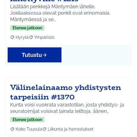
Lisätään penkkejä Mäntymäen lähelle.
Jokilaaksossa olevat penkit ovat erinomaisia.
Mäntymäessä ja se…
Etenee jatkoon
Hyrylä
Ympäristö
Rajaa tulokset aihepiirin mukaan: Hyrylä
Rajaa tulokset teeman mukaan: Ympäristö
Tutustu
Välinelainaamo yhdistysten
tarpeisiin #1370
Kunta voisi vuokrata varastotilan, josta yhdistys- ja
seuratoimijat voisivat lainata telttoja, äänen…
Etenee jatkoon
Koko Tuusula
Liikunta ja harrastukset
Rajaa tulokset aihepiirin mukaan: Koko Tuusula
Rajaa tulokset teeman mukaan: Liikunta ja harr