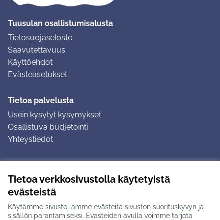
Tuusulan osallistumisalusta
Tietosuojaseloste
Saavutettavuus
Käyttöehdot
Evästeasetukset
Tietoa palvelusta
Usein kysytyt kysymykset
Osallistuva budjetointi
Yhteystiedot
Ohjeet
Tietoa verkkosivustolla käytetyistä
Ohjeet kirjautumiseen
evästeistä
Ohjeet kommentin jättämiseen
Käytämme sivustollamme evästeitä sivuston suorituskyvyn ja
sisällön parantamiseksi. Evästeiden avulla voimme tarjota