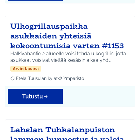
Ulkogrillauspaikka
asukkaiden yhteisiä
kokoontumisia varten #1153
Halkivahantie 2 alueelle voisi tehdä ulkogrillin, jotta
asukkaat voisivat viettää kesäisin aikaa yhd…
Arvioitavana
Etelä-Tuusulan kylät
Ympäristö
Rajaa tulokset aihepiirin mukaan: Etelä-Tuusulan kylät
Rajaa tulokset teeman mukaan: Ympäri
Tutustu
Lahelan Tuhkalanpuiston
lammen kunnostus ja valoja