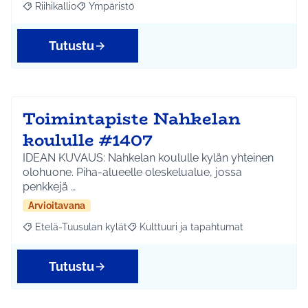
Riihikallio
Ympäristö
Rajaa tulokset aihepiirin mukaan: Riihikallio
Rajaa tulokset teeman mukaan: Ympäristö
Tutustu
Toimintapiste Nahkelan
koululle #1407
IDEAN KUVAUS: Nahkelan koululle kylän yhteinen
olohuone. Piha-alueelle oleskelualue, jossa
penkkejä …
Arvioitavana
Etelä-Tuusulan kylät
Kulttuuri ja tapahtumat
Rajaa tulokset aihepiirin mukaan: Etelä-Tuusulan kylät
Rajaa tulokset teeman mukaan: Kulttuur
Tutustu