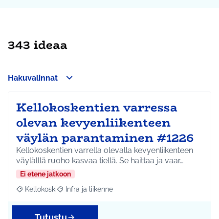
343 ideaa
Hakuvalinnat
Kellokoskentien varressa
olevan kevyenliikenteen
väylän parantaminen #1226
Kellokoskentien varrella olevalla kevyenliikenteen
väylälllä ruoho kasvaa tiellä. Se haittaa ja vaar…
Ei etene jatkoon
Kellokoski
Infra ja liikenne
Rajaa tulokset aihepiirin mukaan: Kellokoski
Rajaa tulokset teeman mukaan: Infra ja liikenne
Tutustu