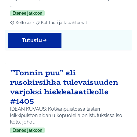
…
Etenee jatkoon
Kellokoski
Kulttuuri ja tapahtumat
Rajaa tulokset aihepiirin mukaan: Kellokoski
Rajaa tulokset teeman mukaan: Kulttuuri ja tapah
Tutustu
”Tonnin puu” eli
rusokirsikka tulevaisuuden
varjoksi hiekkalaatikolle
#1405
IDEAN KUVAUS: Kotkanpuistossa lasten
leikkipuiston aidan ulkopuolella on istutuksissa iso
kolo, joho…
Etenee jatkoon