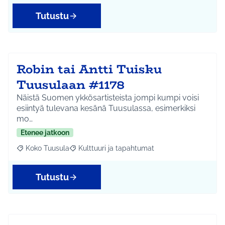
Tutustu
Robin tai Antti Tuisku
Tuusulaan #1178
Näistä Suomen ykkösartisteista jompi kumpi voisi
esiintyä tulevana kesänä Tuusulassa, esimerkiksi
mo…
Etenee jatkoon
Koko Tuusula
Kulttuuri ja tapahtumat
Rajaa tulokset aihepiirin mukaan: Koko Tuusula
Rajaa tulokset teeman mukaan: Kulttuuri ja ta
Tutustu