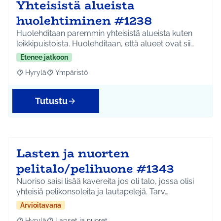
Yhteisistä alueista
huolehtiminen #1238
Huolehditaan paremmin yhteisistä alueista kuten
leikkipuistoista. Huolehditaan, että alueet ovat sii…
Etenee jatkoon
Hyrylä
Ympäristö
Rajaa tulokset aihepiirin mukaan: Hyrylä
Rajaa tulokset teeman mukaan: Ympäristö
Tutustu
Lasten ja nuorten
pelitalo/pelihuone #1343
Nuoriso saisi lisää kavereita jos oli talo, jossa olisi
yhteisiä pelikonsoleita ja lautapelejä. Tarv…
Arvioitavana
Hyrylä
Lapset ja nuoret