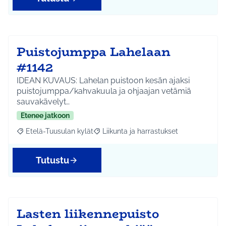
Puistojumppa Lahelaan
#1142
IDEAN KUVAUS: Lahelan puistoon kesän ajaksi
puistojumppa/kahvakuula ja ohjaajan vetämiä
sauvakävelyt…
Etenee jatkoon
Etelä-Tuusulan kylät
Liikunta ja harrastukset
Rajaa tulokset aihepiirin mukaan: Etelä-Tuusulan kylät
Rajaa tulokset teeman mukaan: Liikunta
Tutustu
Lasten liikennepuisto