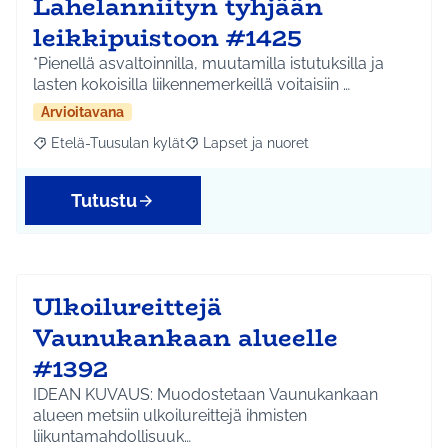
Lahelanniityn tyhjään
leikkipuistoon #1425
*Pienellä asvaltoinnilla, muutamilla istutuksilla ja
lasten kokoisilla liikennemerkeillä voitaisiin …
Arvioitavana
Etelä-Tuusulan kylät
Lapset ja nuoret
Rajaa tulokset aihepiirin mukaan: Etelä-Tuusulan kylät
Rajaa tulokset teeman mukaan: Lapset 
Tutustu
Ulkoilureittejä
Vaunukankaan alueelle
#1392
IDEAN KUVAUS: Muodostetaan Vaunukankaan
alueen metsiin ulkoilureittejä ihmisten
liikuntamahdollisuuk…