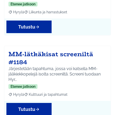
Etenee jatkoon
Hyrylä
Liikunta ja harrastukset
Rajaa tulokset aihepiirin mukaan: Hyrylä
Rajaa tulokset teeman mukaan: Liikunta ja harrastuks
Tutustu
MM-lätkäkisat screeniltä
#1184
Järjestetään tapahtuma, jossa voi katsella MM-
jääkiekkopelejä isolta screeniltä. Screeni tuodaan
Hyr…
Etenee jatkoon
Hyrylä
Kulttuuri ja tapahtumat
Rajaa tulokset aihepiirin mukaan: Hyrylä
Rajaa tulokset teeman mukaan: Kulttuuri ja tapahtum
Tutustu