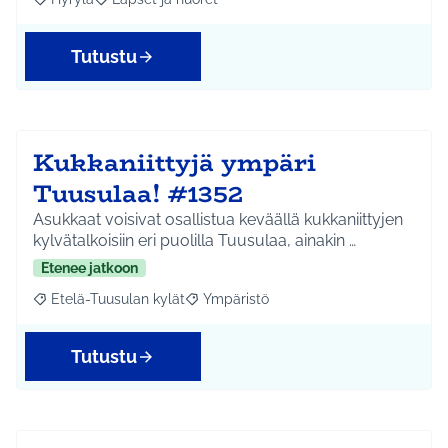
Rajaa tulokset aihepiirin mukaan: Hyrylä
Rajaa tulokset teeman mukaan: Lapset ja nuoret
Tutustu
Kukkaniittyjä ympäri
Tuusulaa! #1352
Asukkaat voisivat osallistua keväällä kukkaniittyjen
kylvätalkoisiin eri puolilla Tuusulaa, ainakin …
Etenee jatkoon
Etelä-Tuusulan kylät
Ympäristö
Rajaa tulokset aihepiirin mukaan: Etelä-Tuusulan kylät
Rajaa tulokset teeman mukaan: Ympäri
Tutustu