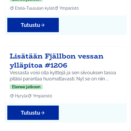
Etelä-Tuusulan kylät
Ympäristö
Rajaa tulokset aihepiirin mukaan: Etelä-Tuusulan kylät
Rajaa tulokset teeman mukaan: Ympäri
Tutustu
Lisätään Fjällbon vessan
ylläpitoa #1206
Vessasta voisi olla kylttejä ja sen siivouksen tasoa
pitäisi parantaa huomattavasti. Nyt se on niin …
Etenee jatkoon
Hyrylä
Ympäristö
Rajaa tulokset aihepiirin mukaan: Hyrylä
Rajaa tulokset teeman mukaan: Ympäristö
Tutustu