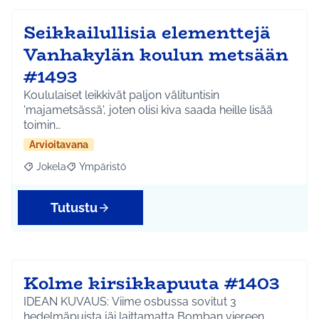
Seikkailullisia elementtejä
Vanhakylän koulun metsään
#1493
Koululaiset leikkivät paljon välituntisin
'majametsässä', joten olisi kiva saada heille lisää
toimin…
Arvioitavana
Jokela
Ympäristö
Rajaa tulokset aihepiirin mukaan: Jokela
Rajaa tulokset teeman mukaan: Ympäristö
Tutustu
Kolme kirsikkapuuta #1403
IDEAN KUVAUS: Viime osbussa sovitut 3
hedelmäpuista jäi laittamatta Bomban viereen