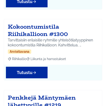
Tutustu
Kokoontumistila
Riihikallioon #1300
Tarvittaisiin erilaisille ryhmille yhteisötilatyyppinen
kokoontumistila Riihikallioon. Kahvittelua, …
Arvioitavana
Riihikallio
Liikunta ja harrastukset
Rajaa tulokset aihepiirin mukaan: Riihikallio
Rajaa tulokset teeman mukaan: Liikunta ja harrastu
Tutustu
Penkkejä Mäntymäen
lähettyville #1219