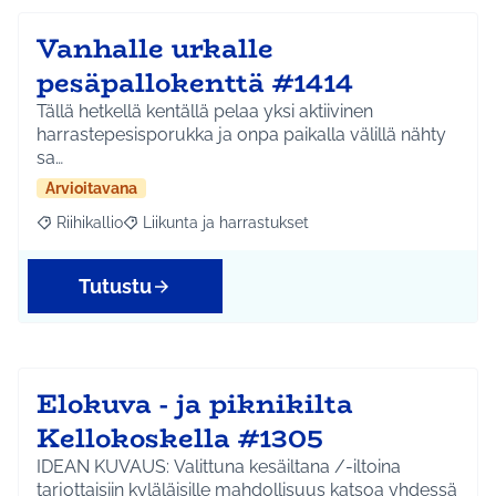
Vanhalle urkalle
pesäpallokenttä #1414
Tällä hetkellä kentällä pelaa yksi aktiivinen
harrastepesisporukka ja onpa paikalla välillä nähty
sa…
Arvioitavana
Riihikallio
Liikunta ja harrastukset
Rajaa tulokset aihepiirin mukaan: Riihikallio
Rajaa tulokset teeman mukaan: Liikunta ja harrastu
Tutustu
Elokuva - ja piknikilta
Kellokoskella #1305
IDEAN KUVAUS: Valittuna kesäiltana /-iltoina
tarjottaisiin kyläläisille mahdollisuus katsoa yhdessä