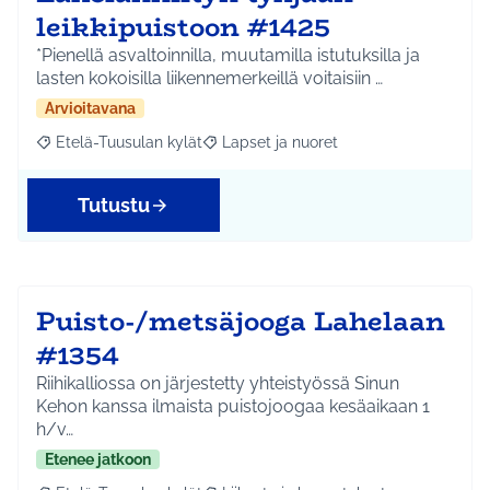
leikkipuistoon #1425
*Pienellä asvaltoinnilla, muutamilla istutuksilla ja
lasten kokoisilla liikennemerkeillä voitaisiin …
Arvioitavana
Etelä-Tuusulan kylät
Lapset ja nuoret
Rajaa tulokset aihepiirin mukaan: Etelä-Tuusulan kylät
Rajaa tulokset teeman mukaan: Lapset 
Tutustu
Puisto-/metsäjooga Lahelaan
#1354
Riihikalliossa on järjestetty yhteistyössä Sinun
Kehon kanssa ilmaista puistojoogaa kesäaikaan 1
h/v…
Etenee jatkoon