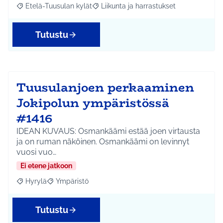
Etelä-Tuusulan kylät
Liikunta ja harrastukset
Rajaa tulokset aihepiirin mukaan: Etelä-Tuusulan kylät
Rajaa tulokset teeman mukaan: Liikunta
Tutustu
Tuusulanjoen perkaaminen
Jokipolun ympäristössä
#1416
IDEAN KUVAUS: Osmankäämi estää joen virtausta
ja on ruman näköinen. Osmankäämi on levinnyt
vuosi vuo…
Ei etene jatkoon
Hyrylä
Ympäristö
Rajaa tulokset aihepiirin mukaan: Hyrylä
Rajaa tulokset teeman mukaan: Ympäristö
Tutustu