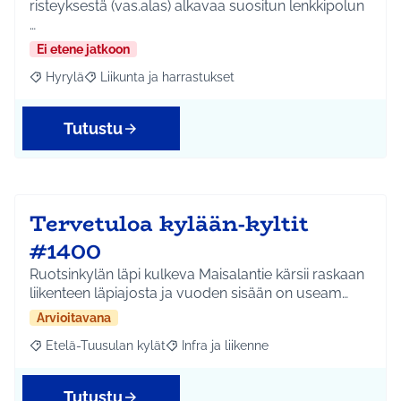
risteyksestä (vas.alas) alkavaa suositun lenkkipolun
…
Ei etene jatkoon
Hyrylä
Liikunta ja harrastukset
Rajaa tulokset aihepiirin mukaan: Hyrylä
Rajaa tulokset teeman mukaan: Liikunta ja harrastuks
Tutustu
Tervetuloa kylään-kyltit
#1400
Ruotsinkylän läpi kulkeva Maisalantie kärsii raskaan
liikenteen läpiajosta ja vuoden sisään on useam…
Arvioitavana
Etelä-Tuusulan kylät
Infra ja liikenne
Rajaa tulokset aihepiirin mukaan: Etelä-Tuusulan kylät
Rajaa tulokset teeman mukaan: Infra ja 
Tutustu