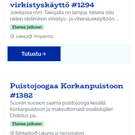
virkistyskäyttö #1294
Jokelassa mm. Takojalla on lampia. Ideana olisi
niiden siistiminen virkistys- ja viheraluekäyttöön. …
Etenee jatkoon
Jokela
Ympäristö
Rajaa tulokset aihepiirin mukaan: Jokela
Rajaa tulokset teeman mukaan: Ympäristö
Tutustu
Puistojoogaa Korkanpuistoon
#1382
Suuren suosion saama puistojooga kesällä
Korkanpuistoon ja maksuttomasti osallistujille!
Ehdotus pa…
Etenee jatkoon
Riihikallio
Liikunta ja harrastukset