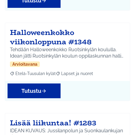
Tutustu
Halloweenkokko
viikonloppuna #1348
Tehdään Halloweenkokko Ruotsinkylän koululla.
Idean jätti Ruotsinkylän koulun oppilaskunnan halli…
Arvioitavana
Etelä-Tuusulan kylät
Lapset ja nuoret
Rajaa tulokset aihepiirin mukaan: Etelä-Tuusulan kylät
Rajaa tulokset teeman mukaan: Lapset 
Tutustu
Lisää liikuntaa! #1283
IDEAN KUVAUS: Jussilanpolun ja Suonkaulankujan