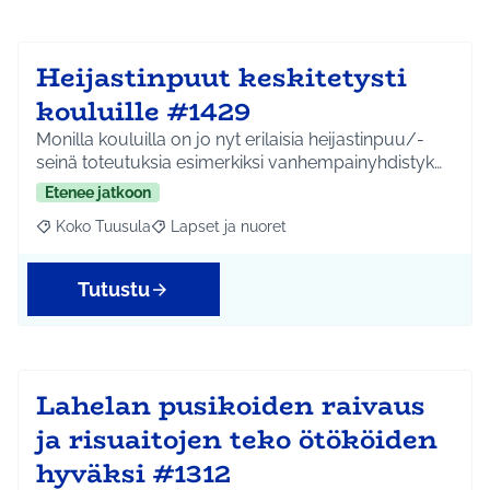
Heijastinpuut keskitetysti
kouluille #1429
Monilla kouluilla on jo nyt erilaisia heijastinpuu/-
seinä toteutuksia esimerkiksi vanhempainyhdistyk…
Etenee jatkoon
Koko Tuusula
Lapset ja nuoret
Rajaa tulokset aihepiirin mukaan: Koko Tuusula
Rajaa tulokset teeman mukaan: Lapset ja nuor
Tutustu
Lahelan pusikoiden raivaus
ja risuaitojen teko ötököiden
hyväksi #1312