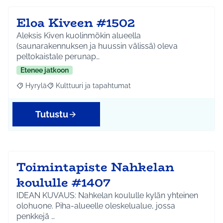
Eloa Kiveen #1502
Aleksis Kiven kuolinmökin alueella
(saunarakennuksen ja huussin välissä) oleva
peltokaistale perunap…
Etenee jatkoon
Hyrylä
Kulttuuri ja tapahtumat
Rajaa tulokset aihepiirin mukaan: Hyrylä
Rajaa tulokset teeman mukaan: Kulttuuri ja tapahtum
Tutustu
Toimintapiste Nahkelan
koululle #1407
IDEAN KUVAUS: Nahkelan koululle kylän yhteinen
olohuone. Piha-alueelle oleskelualue, jossa
penkkejä …