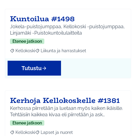
Kuntoilua #1498
Jokela-puistojumppaa, Kellokoski -puistojumppaa,
Linjamäki -Puistokuntoilulaitteita
Etenee jatkoon
Kellokoski
Liikunta ja harrastukset
Rajaa tulokset aihepiirin mukaan: Kellokoski
Rajaa tulokset teeman mukaan: Liikunta ja harrast
Tutustu
Kerhoja Kellokoskelle #1381
Kerhossa piirretään ja luetaan myös kaiken ikäisille.
Tehtäisiin kaikkea kivaa eli piirretään ja ask…
Etenee jatkoon
Kellokoski
Lapset ja nuoret
Rajaa tulokset aihepiirin mukaan: Kellokoski
Rajaa tulokset teeman mukaan: Lapset ja nuoret