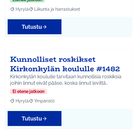
Hyrylä
Liikunta ja harrastukset
Rajaa tulokset aihepiirin mukaan: Hyrylä
Rajaa tulokset teeman mukaan: Liikunta ja harrastuks
Tutustu
Kunnolliset roskikset
Kirkonkylän koululle #1482
Kirkonkylän koululle tarvitaan kunnollisia roskiksia
joihin linnut eivät pääse, koska linnut levittä…
Ei etene jatkoon
Hyrylä
Ympäristö
Rajaa tulokset aihepiirin mukaan: Hyrylä
Rajaa tulokset teeman mukaan: Ympäristö
Tutustu