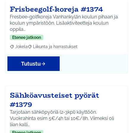
Frisbeegolf-koreja #1374
Fresbee-golfkoreja Vanhankylän koulun pihaan ja
koulun ympäristöön. Lisäaktiviteetteja koulun
oppila…
Etenee jatkoon
Jokela
Liikunta ja harrastukset
Rajaa tulokset aihepiirin mukaan: Jokela
Rajaa tulokset teeman mukaan: Liikunta ja harrastuks
Tutustu
Sähköavusteiset pyörät
#1379
Tarjotaan sähköpyöriä (2-3kpl) käyttöön.
Vuokrahinta esim 5€/4h tai 10€/8h. Viimeksi oli
liian kalli…
Etenee jatkoon