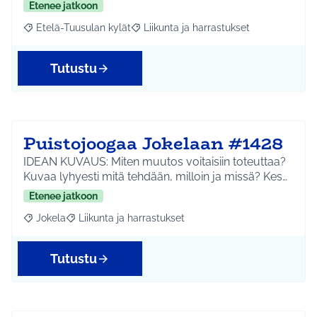
Etenee jatkoon
Etelä-Tuusulan kylät
Liikunta ja harrastukset
Rajaa tulokset aihepiirin mukaan: Etelä-Tuusulan kylät
Rajaa tulokset teeman mukaan: Liikunta
Tutustu
Puistojoogaa Jokelaan #1428
IDEAN KUVAUS: Miten muutos voitaisiin toteuttaa?
Kuvaa lyhyesti mitä tehdään, milloin ja missä? Kes…
Etenee jatkoon
Jokela
Liikunta ja harrastukset
Rajaa tulokset aihepiirin mukaan: Jokela
Rajaa tulokset teeman mukaan: Liikunta ja harrastuks
Tutustu