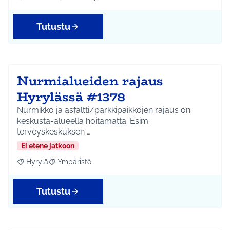
Rajaa tulokset aihepiirin mukaan: Riihikallio
Rajaa tulokset teeman mukaan: Liikunta ja harrastu
Tutustu
Nurmialueiden rajaus
Hyrylässä #1378
Nurmikko ja asfaltti/parkkipaikkojen rajaus on
keskusta-alueella hoitamatta. Esim.
terveyskeskuksen …
Ei etene jatkoon
Hyrylä
Ympäristö
Rajaa tulokset aihepiirin mukaan: Hyrylä
Rajaa tulokset teeman mukaan: Ympäristö
Tutustu