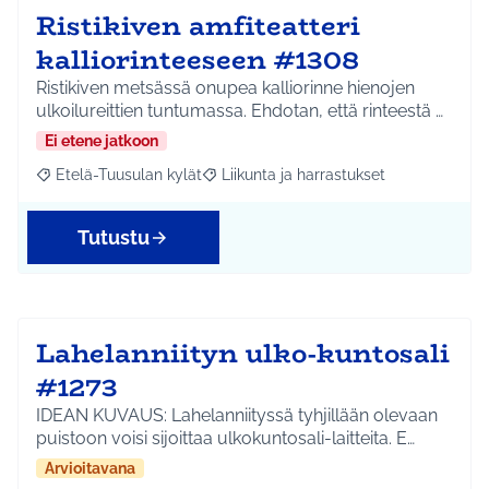
Ristikiven amfiteatteri
kalliorinteeseen #1308
Ristikiven metsässä onupea kalliorinne hienojen
ulkoilureittien tuntumassa. Ehdotan, että rinteestä …
Ei etene jatkoon
Etelä-Tuusulan kylät
Liikunta ja harrastukset
Rajaa tulokset aihepiirin mukaan: Etelä-Tuusulan kylät
Rajaa tulokset teeman mukaan: Liikunta
Tutustu
Lahelanniityn ulko-kuntosali
#1273
IDEAN KUVAUS: Lahelanniityssä tyhjillään olevaan
puistoon voisi sijoittaa ulkokuntosali-laitteita. E…
Arvioitavana