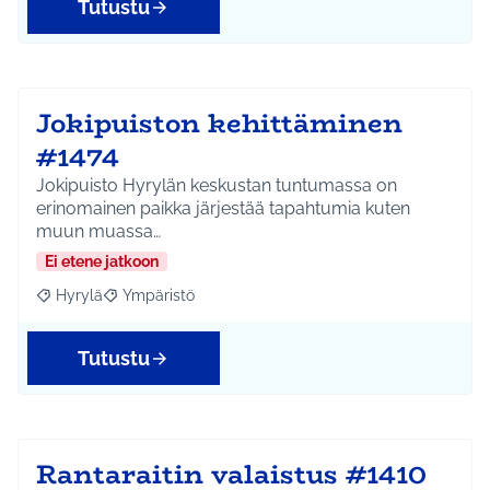
Tutustu
Jokipuiston kehittäminen
#1474
Jokipuisto Hyrylän keskustan tuntumassa on
erinomainen paikka järjestää tapahtumia kuten
muun muassa…
Ei etene jatkoon
Hyrylä
Ympäristö
Rajaa tulokset aihepiirin mukaan: Hyrylä
Rajaa tulokset teeman mukaan: Ympäristö
Tutustu
Rantaraitin valaistus #1410