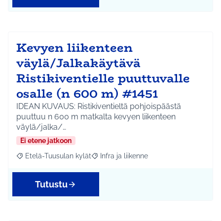
Kevyen liikenteen
väylä/Jalkakäytävä
Ristikiventielle puuttuvalle
osalle (n 600 m) #1451
IDEAN KUVAUS: Ristikiventieltä pohjoispäästä
puuttuu n 600 m matkalta kevyen liikenteen
väylä/jalka/…
Ei etene jatkoon
Etelä-Tuusulan kylät
Infra ja liikenne
Rajaa tulokset aihepiirin mukaan: Etelä-Tuusulan kylät
Rajaa tulokset teeman mukaan: Infra ja 
Tutustu