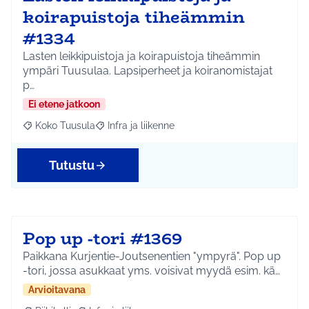
koirapuistoja tiheämmin
#1334
Lasten leikkipuistoja ja koirapuistoja tiheämmin
ympäri Tuusulaa. Lapsiperheet ja koiranomistajat
p…
Ei etene jatkoon
Koko Tuusula
Infra ja liikenne
Rajaa tulokset aihepiirin mukaan: Koko Tuusula
Rajaa tulokset teeman mukaan: Infra ja liikenne
Tutustu
Pop up -tori #1369
Paikkana Kurjentie-Joutsenentien "ympyrä". Pop up
-tori, jossa asukkaat yms. voisivat myydä esim. kä…
Arvioitavana