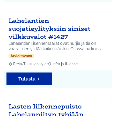
Lahelantien
suojatieylityksiin siniset
vilkkuvalot #1427
Lahelantien liikennemäärät ovat hurjia ja tie on
vaarallinen ylittää kaikenikäisten. Osassa paikoiss…
Arvioitavana
Etelä-Tuusulan kylät
Infra ja liikenne
Rajaa tulokset aihepiirin mukaan: Etelä-Tuusulan kylät
Rajaa tulokset teeman mukaan: Infra ja 
Tutustu
Lasten liikennepuisto
Lahelanniityn tyhjään