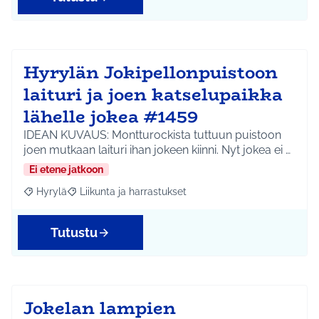
Hyrylän Jokipellonpuistoon
laituri ja joen katselupaikka
lähelle jokea #1459
IDEAN KUVAUS: Montturockista tuttuun puistoon
joen mutkaan laituri ihan jokeen kiinni. Nyt jokea ei …
Ei etene jatkoon
Hyrylä
Liikunta ja harrastukset
Rajaa tulokset aihepiirin mukaan: Hyrylä
Rajaa tulokset teeman mukaan: Liikunta ja harrastuks
Tutustu
Jokelan lampien