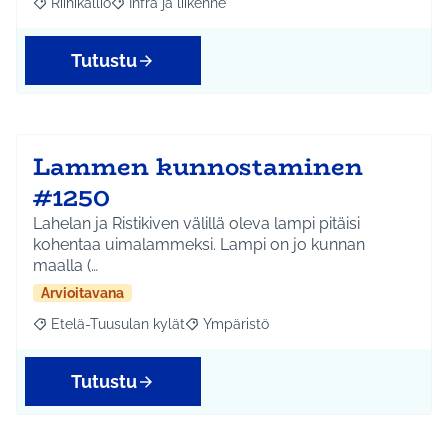
Riihikallio
Infra ja liikenne
Rajaa tulokset aihepiirin mukaan: Riihikallio
Rajaa tulokset teeman mukaan: Infra ja liikenne
Tutustu
Lammen kunnostaminen
#1250
Lahelan ja Ristikiven välillä oleva lampi pitäisi
kohentaa uimalammeksi. Lampi on jo kunnan
maalla (…
Arvioitavana
Etelä-Tuusulan kylät
Ympäristö
Rajaa tulokset aihepiirin mukaan: Etelä-Tuusulan kylät
Rajaa tulokset teeman mukaan: Ympäri
Tutustu