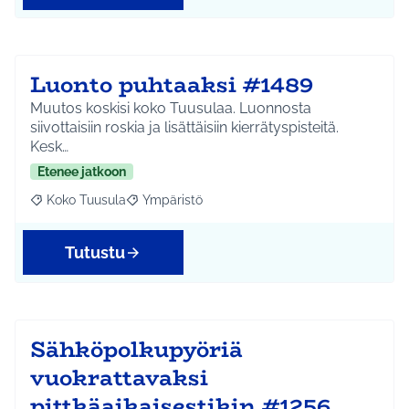
Luonto puhtaaksi #1489
Muutos koskisi koko Tuusulaa. Luonnosta
siivottaisiin roskia ja lisättäisiin kierrätyspisteitä.
Kesk…
Etenee jatkoon
Koko Tuusula
Ympäristö
Rajaa tulokset aihepiirin mukaan: Koko Tuusula
Rajaa tulokset teeman mukaan: Ympäristö
Tutustu
Sähköpolkupyöriä
vuokrattavaksi
pittkäaikaisestikin #1256