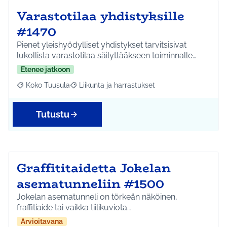
Varastotilaa yhdistyksille
#1470
Pienet yleishyödylliset yhdistykset tarvitsisivat
lukollista varastotilaa säilyttääkseen toiminnalle…
Etenee jatkoon
Koko Tuusula
Liikunta ja harrastukset
Rajaa tulokset aihepiirin mukaan: Koko Tuusula
Rajaa tulokset teeman mukaan: Liikunta ja harr
Tutustu
Graffititaidetta Jokelan
asematunneliin #1500
Jokelan asematunneli on törkeän näköinen,
fraffitiaide tai vaikka tiilikuviota…
Arvioitavana