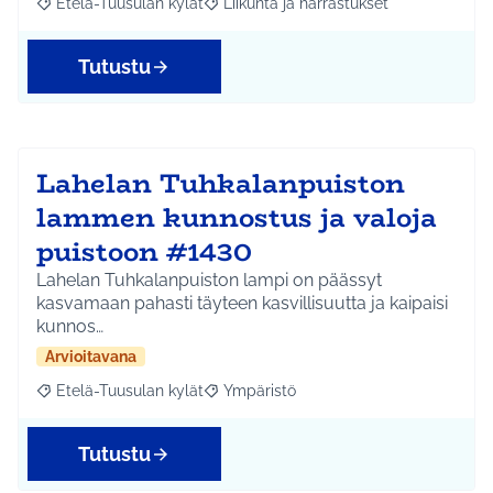
Etelä-Tuusulan kylät
Liikunta ja harrastukset
Rajaa tulokset aihepiirin mukaan: Etelä-Tuusulan kylät
Rajaa tulokset teeman mukaan: Liikunta
Tutustu
Lahelan Tuhkalanpuiston
lammen kunnostus ja valoja
puistoon #1430
Lahelan Tuhkalanpuiston lampi on päässyt
kasvamaan pahasti täyteen kasvillisuutta ja kaipaisi
kunnos…
Arvioitavana
Etelä-Tuusulan kylät
Ympäristö
Rajaa tulokset aihepiirin mukaan: Etelä-Tuusulan kylät
Rajaa tulokset teeman mukaan: Ympäri
Tutustu