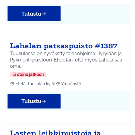
Tutustu
Lahelan patsaspuisto #1387
Tuusulassa on hyväkstty taideohjelma Hyrylään ja
Rykmentnpuistoon. Ehdotan, että myös Lahela saa
oma…
Ei etene jatkoon
Etelä-Tuusulan kylät
Ympäristö
Rajaa tulokset aihepiirin mukaan: Etelä-Tuusulan kylät
Rajaa tulokset teeman mukaan: Ympäri
Tutustu
Lasten leikkipuistoja ja