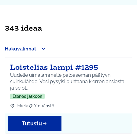
343 ideaa
Hakuvalinnat
Loistelias lampi #1295
Uudelle uimalammelle paloaseman päätyyn
suihkulähde. Vesi pysyisi puhtaana kierron ansiosta
ja se ol…
Etenee jatkoon
Jokela
Ympäristö
Rajaa tulokset aihepiirin mukaan: Jokela
Rajaa tulokset teeman mukaan: Ympäristö
Tutustu