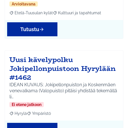
Arvioitavana
Etelä-Tuusulan kylät
Kulttuuri ja tapahtumat
Rajaa tulokset aihepiirin mukaan: Etelä-Tuusulan kylät
Rajaa tulokset teeman mukaan: Kulttuur
Tutustu
Uusi kävelypolku
Jokipellonpuistoon Hyrylään
#1462
IDEAN KUVAUS: Jokipellonpuiston ja Koskenmäen
venevalkama (Valopuisto) pitäisi yhdistää tekemällä
li…
Ei etene jatkoon
Hyrylä
Ympäristö
Rajaa tulokset aihepiirin mukaan: Hyrylä
Rajaa tulokset teeman mukaan: Ympäristö