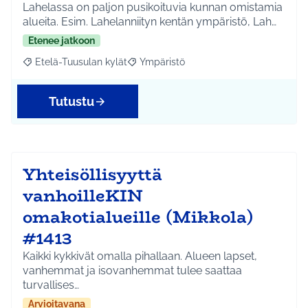
Lahelassa on paljon pusikoituvia kunnan omistamia
alueita. Esim. Lahelanniityn kentän ympäristö, Lah…
Etenee jatkoon
Etelä-Tuusulan kylät
Ympäristö
Rajaa tulokset aihepiirin mukaan: Etelä-Tuusulan kylät
Rajaa tulokset teeman mukaan: Ympäri
Tutustu
Yhteisöllisyyttä
vanhoilleKIN
omakotialueille (Mikkola)
#1413
Kaikki kykkivät omalla pihallaan. Alueen lapset,
vanhemmat ja isovanhemmat tulee saattaa
turvallises…
Arvioitavana