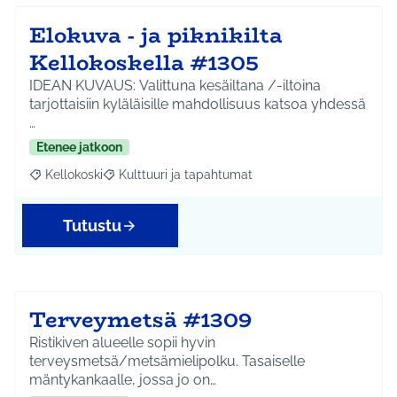
Elokuva - ja piknikilta
Kellokoskella #1305
IDEAN KUVAUS: Valittuna kesäiltana /-iltoina
tarjottaisiin kyläläisille mahdollisuus katsoa yhdessä
…
Etenee jatkoon
Kellokoski
Kulttuuri ja tapahtumat
Rajaa tulokset aihepiirin mukaan: Kellokoski
Rajaa tulokset teeman mukaan: Kulttuuri ja tapah
Tutustu
Terveymetsä #1309
Ristikiven alueelle sopii hyvin
terveysmetsä/metsämielipolku. Tasaiselle
mäntykankaalle, jossa jo on…