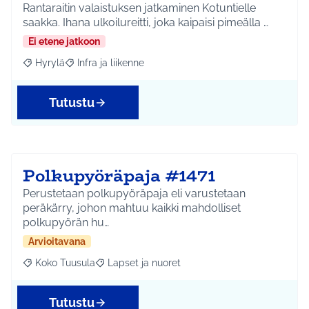
Rantaraitin valaistuksen jatkaminen Kotuntielle
saakka. Ihana ulkoilureitti, joka kaipaisi pimeälla …
Ei etene jatkoon
Hyrylä
Infra ja liikenne
Rajaa tulokset aihepiirin mukaan: Hyrylä
Rajaa tulokset teeman mukaan: Infra ja liikenne
Tutustu
Polkupyöräpaja #1471
Perustetaan polkupyöräpaja eli varustetaan
peräkärry, johon mahtuu kaikki mahdolliset
polkupyörän hu…
Arvioitavana
Koko Tuusula
Lapset ja nuoret
Rajaa tulokset aihepiirin mukaan: Koko Tuusula
Rajaa tulokset teeman mukaan: Lapset ja nuor
Tutustu