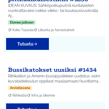
IDEAN KUVAUS: Sähköpolkupuöriä kuntalaisten
vuokrattavaksi vaikka viikko- tai kuukausivuokralla.
Aj…
Etenee jatkoon
Koko Tuusula
Liikunta ja harrastukset
Rajaa tulokset aihepiirin mukaan: Koko Tuusula
Rajaa tulokset teeman mukaan: Liikunta ja harr
Tutustu
Bussikatokset uusiksi #1434
Riihikallion ja Amerin-bussipysäkkien uudistus. esim.
kuvataidekoulun oppilaat maalaamaan/kuvittama…
Arvioitavana
Riihikallio
Infra ja liikenne
Rajaa tulokset aihepiirin mukaan: Riihikallio
Rajaa tulokset teeman mukaan: Infra ja liikenne