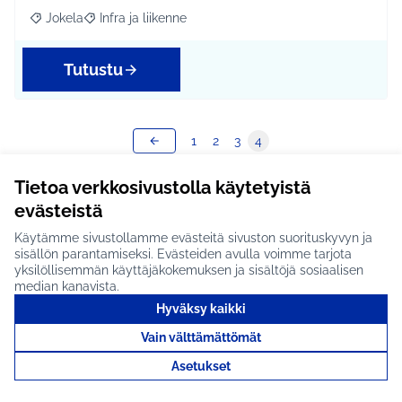
Jokela
Infra ja liikenne
Rajaa tulokset aihepiirin mukaan: Jokela
Rajaa tulokset teeman mukaan: Infra ja liikenne
Tutustu
1
2
3
4
Tulosten määrä sivulla:
100
Tietoa verkkosivustolla käytetyistä
evästeistä
Käytämme sivustollamme evästeitä sivuston suorituskyvyn ja
Näytä kaikki peruutetut ideat
sisällön parantamiseksi. Evästeiden avulla voimme tarjota
yksilöllisemmän käyttäjäkokemuksen ja sisältöjä sosiaalisen
median kanavista.
Hyväksy kaikki
Vain välttämättömät
Asetukset