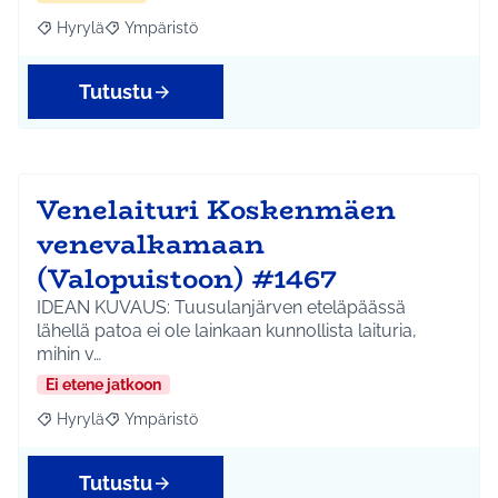
Hyrylä
Ympäristö
Rajaa tulokset aihepiirin mukaan: Hyrylä
Rajaa tulokset teeman mukaan: Ympäristö
Tutustu
Venelaituri Koskenmäen
venevalkamaan
(Valopuistoon) #1467
IDEAN KUVAUS: Tuusulanjärven eteläpäässä
lähellä patoa ei ole lainkaan kunnollista laituria,
mihin v…
Ei etene jatkoon
Hyrylä
Ympäristö
Rajaa tulokset aihepiirin mukaan: Hyrylä
Rajaa tulokset teeman mukaan: Ympäristö
Tutustu