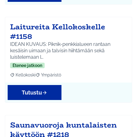
Laitureita Kellokoskelle
#1158
IDEAN KUVAUS: Piknik-penkkialueen rantaan
kesäisin uimaan ja talvisin hiihtämään sekä
luistelemaan l…
Etenee jatkoon
Kellokoski
Ympäristö
Rajaa tulokset aihepiirin mukaan: Kellokoski
Rajaa tulokset teeman mukaan: Ympäristö
Tutustu
Saunavuoroja kuntalaisten
käyttöön #1218