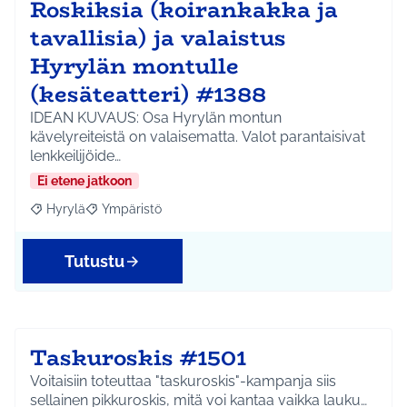
Roskiksia (koirankakka ja
tavallisia) ja valaistus
Hyrylän montulle
(kesäteatteri) #1388
IDEAN KUVAUS: Osa Hyrylän montun
kävelyreiteistä on valaisematta. Valot parantaisivat
lenkkeilijöide…
Ei etene jatkoon
Hyrylä
Ympäristö
Rajaa tulokset aihepiirin mukaan: Hyrylä
Rajaa tulokset teeman mukaan: Ympäristö
Tutustu
Taskuroskis #1501
Voitaisiin toteuttaa "taskuroskis"-kampanja siis
sellainen pikkuroskis, mitä voi kantaa vaikka lauku…