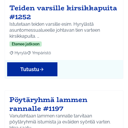
Teiden varsille kirsikkapuita
#1252
Istutetaan teiden varsille esim. Hyrylästä
asuntomessualueelle johtavan tien varteen
kirsikkapuita. …
Etenee jatkoon
Hyrylä
Ympäristö
Rajaa tulokset aihepiirin mukaan: Hyrylä
Rajaa tulokset teeman mukaan: Ympäristö
Tutustu
Pöytäryhmä lammen
rannalle #1197
Vanutehtaan lammen rannalle tarvitaan
pöytäryhmiä istumista ja eväiden syöntiä varten.
Idea saatu…