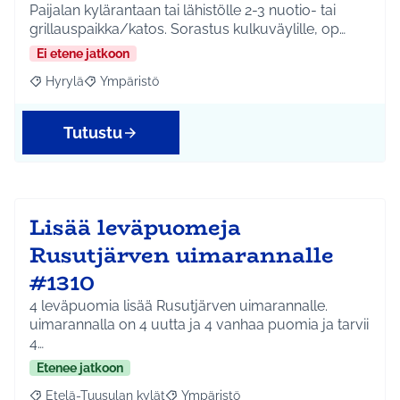
Paijalan kylärantaan tai lähistölle 2-3 nuotio- tai
grillauspaikka/katos. Sorastus kulkuväylille, op…
Ei etene jatkoon
Hyrylä
Ympäristö
Rajaa tulokset aihepiirin mukaan: Hyrylä
Rajaa tulokset teeman mukaan: Ympäristö
Tutustu
Lisää leväpuomeja
Rusutjärven uimarannalle
#1310
4 leväpuomia lisää Rusutjärven uimarannalle.
uimarannalla on 4 uutta ja 4 vanhaa puomia ja tarvii
4…
Etenee jatkoon
Etelä-Tuusulan kylät
Ympäristö