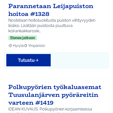
Parannetaan Leijapuiston
hoitoa #1328
Nostetaan hoitoluokitusta puiston viihtyvyyden
lisäksi. Lisätään puistosta puuttuva
koirankakkaroski…
Etenee jatkoon
Hyrylä
Ympäristö
Rajaa tulokset aihepiirin mukaan: Hyrylä
Rajaa tulokset teeman mukaan: Ympäristö
Tutustu
Polkupyörien työkaluasemat
Tuusulanjärven pyöräreitin
varteen #1419
IDEAN KUVAUS: Polkupyörien korjaamisessa