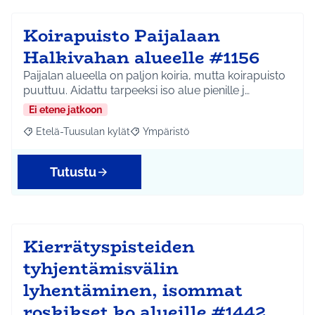
Koirapuisto Paijalaan
Halkivahan alueelle #1156
Paijalan alueella on paljon koiria, mutta koirapuisto
puuttuu. Aidattu tarpeeksi iso alue pienille j…
Ei etene jatkoon
Etelä-Tuusulan kylät
Ympäristö
Rajaa tulokset aihepiirin mukaan: Etelä-Tuusulan kylät
Rajaa tulokset teeman mukaan: Ympäri
Tutustu
Kierrätyspisteiden
tyhjentämisvälin
lyhentäminen, isommat
roskikset ko alueille #1442