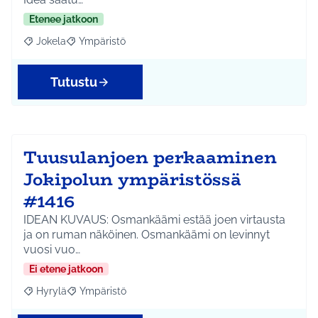
Etenee jatkoon
Jokela
Ympäristö
Rajaa tulokset aihepiirin mukaan: Jokela
Rajaa tulokset teeman mukaan: Ympäristö
Tutustu
Tuusulanjoen perkaaminen
Jokipolun ympäristössä
#1416
IDEAN KUVAUS: Osmankäämi estää joen virtausta
ja on ruman näköinen. Osmankäämi on levinnyt
vuosi vuo…
Ei etene jatkoon
Hyrylä
Ympäristö
Rajaa tulokset aihepiirin mukaan: Hyrylä
Rajaa tulokset teeman mukaan: Ympäristö