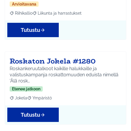
Arvioitavana
Riihikallio
Liikunta ja harrastukset
Rajaa tulokset aihepiirin mukaan: Riihikallio
Rajaa tulokset teeman mukaan: Liikunta ja harrastu
Tutustu
Roskaton Jokela #1280
Roskankeruutalkoot kaikille halukkaille ja
valistuskampanja roskattomuuden eduista nimellä
'Älä rosk…
Etenee jatkoon
Jokela
Ympäristö
Rajaa tulokset aihepiirin mukaan: Jokela
Rajaa tulokset teeman mukaan: Ympäristö
Tutustu