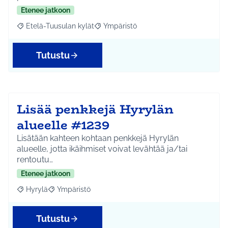
Etenee jatkoon
Etelä-Tuusulan kylät
Ympäristö
Rajaa tulokset aihepiirin mukaan: Etelä-Tuusulan kylät
Rajaa tulokset teeman mukaan: Ympäri
Tutustu
Lisää penkkejä Hyrylän
alueelle #1239
Lisätään kahteen kohtaan penkkejä Hyrylän
alueelle, jotta ikäihmiset voivat levähtää ja/tai
rentoutu…
Etenee jatkoon
Hyrylä
Ympäristö
Rajaa tulokset aihepiirin mukaan: Hyrylä
Rajaa tulokset teeman mukaan: Ympäristö
Tutustu