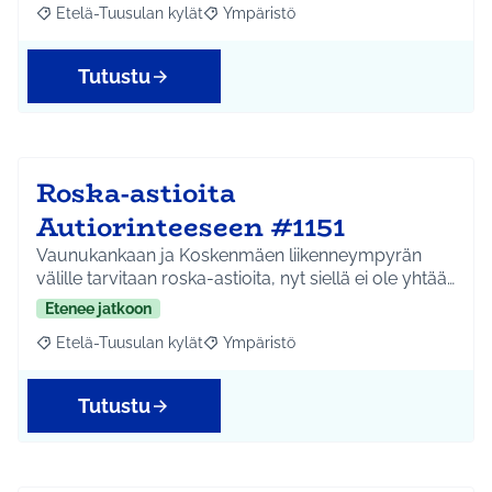
Etelä-Tuusulan kylät
Ympäristö
Rajaa tulokset aihepiirin mukaan: Etelä-Tuusulan kylät
Rajaa tulokset teeman mukaan: Ympäri
Tutustu
Roska-astioita
Autiorinteeseen #1151
Vaunukankaan ja Koskenmäen liikenneympyrän
välille tarvitaan roska-astioita, nyt siellä ei ole yhtää…
Etenee jatkoon
Etelä-Tuusulan kylät
Ympäristö
Rajaa tulokset aihepiirin mukaan: Etelä-Tuusulan kylät
Rajaa tulokset teeman mukaan: Ympäri
Tutustu