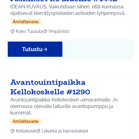
IDEAN KUVAUS: Vaikutetaan siihen, että kunnassa
sijaitsevat kierrätyspisteiden astioiden tyhjennysvä…
Arvioitavana
Koko Tuusula
Ympäristö
Rajaa tulokset aihepiirin mukaan: Koko Tuusula
Rajaa tulokset teeman mukaan: Ympäristö
Tutustu
Avantouintipaikka
Kellokoskelle #1290
Avantouintipaikka Kellokosken uimarannalle. Jo
olemassa olevalle laiturille avantopumppu ja
kumimat…
Arvioitavana
Kellokoski
Liikunta ja harrastukset
Rajaa tulokset aihepiirin mukaan: Kellokoski
Rajaa tulokset teeman mukaan: Liikunta ja harrast