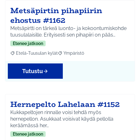
Metsäpirtin pihapiirin
ehostus #1162
Metsäpirtti on tärkeä luonto- ja kokoontumiskohde
tuusulalaisille. Erityisesti sen pihapiiri on pääs…
Etenee jatkoon
Etelä-Tuusulan kylät
Ympäristö
Rajaa tulokset aihepiirin mukaan: Etelä-Tuusulan kylät
Rajaa tulokset teeman mukaan: Ympäri
Tutustu
Hernepelto Lahelaan #1152
Kukkapeltojen rinnalle voisi tehdä myös
hernepellon. Asukkaat voisivat käydä pellolla
keräämässä her…
Etenee jatkoon