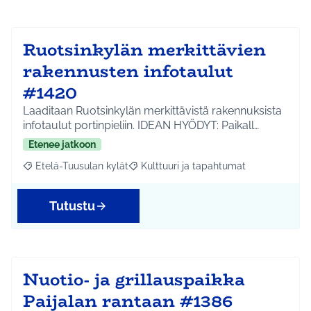
Ruotsinkylän merkittävien
rakennusten infotaulut
#1420
Laaditaan Ruotsinkylän merkittävistä rakennuksista
infotaulut portinpieliin. IDEAN HYÖDYT: Paikall…
Etenee jatkoon
Etelä-Tuusulan kylät
Kulttuuri ja tapahtumat
Rajaa tulokset aihepiirin mukaan: Etelä-Tuusulan kylät
Rajaa tulokset teeman mukaan: Kulttuur
Tutustu
Nuotio- ja grillauspaikka
Paijalan rantaan #1386