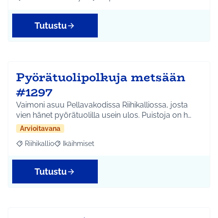
Rajaa tulokset aihepiirin mukaan: Etelä-Tuusulan kylät
Rajaa tulokset teeman mukaan: Ympäri
Tutustu
Pyörätuolipolkuja metsään
#1297
Vaimoni asuu Pellavakodissa Riihikalliossa, josta
vien hänet pyörätuolilla usein ulos. Puistoja on h…
Arvioitavana
Riihikallio
Ikäihmiset
Rajaa tulokset aihepiirin mukaan: Riihikallio
Rajaa tulokset teeman mukaan: Ikäihmiset
Tutustu