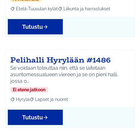
Etelä-Tuusulan kylät
Liikunta ja harrastukset
Rajaa tulokset aihepiirin mukaan: Etelä-Tuusulan kylät
Rajaa tulokset teeman mukaan: Liikunta
Tutustu
Pelihalli Hyrylään #1486
Se voidaan toteuttaa niin, että se laitetaan
asuntomessualueen viereen ja se on pieni halli,
jossa o…
Ei etene jatkoon
Hyrylä
Lapset ja nuoret
Rajaa tulokset aihepiirin mukaan: Hyrylä
Rajaa tulokset teeman mukaan: Lapset ja nuoret
Tutustu