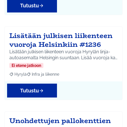
Tutustu
Lisätään julkisen liikenteen
vuoroja Helsinkiin #1236
Lisätään julkisen liikenteen vuoroja Hyrylän linja-
autoasemalta Helsingin suuntaan. Lisää vuoroja ka…
Ei etene jatkoon
Hyrylä
Infra ja liikenne
Rajaa tulokset aihepiirin mukaan: Hyrylä
Rajaa tulokset teeman mukaan: Infra ja liikenne
Tutustu
Unohdettujen pallokenttien