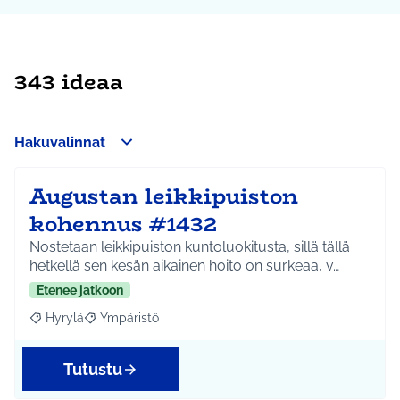
343 ideaa
Hakuvalinnat
Augustan leikkipuiston
kohennus #1432
Nostetaan leikkipuiston kuntoluokitusta, sillä tällä
hetkellä sen kesän aikainen hoito on surkeaa, v…
Etenee jatkoon
Hyrylä
Ympäristö
Rajaa tulokset aihepiirin mukaan: Hyrylä
Rajaa tulokset teeman mukaan: Ympäristö
Tutustu