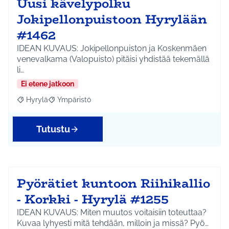
Uusi kävelypolku
Jokipellonpuistoon Hyrylään
#1462
IDEAN KUVAUS: Jokipellonpuiston ja Koskenmäen
venevalkama (Valopuisto) pitäisi yhdistää tekemällä
li…
Ei etene jatkoon
Hyrylä
Ympäristö
Rajaa tulokset aihepiirin mukaan: Hyrylä
Rajaa tulokset teeman mukaan: Ympäristö
Tutustu
Pyörätiet kuntoon Riihikallio
- Korkki - Hyrylä #1255
IDEAN KUVAUS: Miten muutos voitaisiin toteuttaa?
Kuvaa lyhyesti mitä tehdään, milloin ja missä? Pyö…