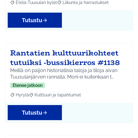
Etelä-Tuusulan kylät
Liikunta ja harrastukset
Rajaa tulokset aihepiirin mukaan: Etelä-Tuusulan kylät
Rajaa tulokset teeman mukaan: Liikunta
Tutustu
Rantatien kulttuurikohteet
tutuiksi -bussikierros #1138
Meillä on paljon historiallisia taloja ja tiloja aivan
Tuusulanjärven rannalla. Moni ei kuitenkaan t…
Etenee jatkoon
Hyrylä
Kulttuuri ja tapahtumat
Rajaa tulokset aihepiirin mukaan: Hyrylä
Rajaa tulokset teeman mukaan: Kulttuuri ja tapahtum
Tutustu