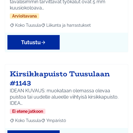
tavallisimmin tarvittavat työkalut ovat 5 mm
kuusiokoloava…
Arvioitavana
Koko Tuusula
Liikunta ja harrastukset
Rajaa tulokset aihepiirin mukaan: Koko Tuusula
Rajaa tulokset teeman mukaan: Liikunta ja harr
Tutustu
Kirsikkapuisto Tuusulaan
#1143
IDEAN KUVAUS: muokataan olemassa olevaa
puistoa tai uudelle alueelle viihtyisä kirsikkapuisto.
IDEA…
Ei etene jatkoon
Koko Tuusula
Ympäristö
Rajaa tulokset aihepiirin mukaan: Koko Tuusula
Rajaa tulokset teeman mukaan: Ympäristö