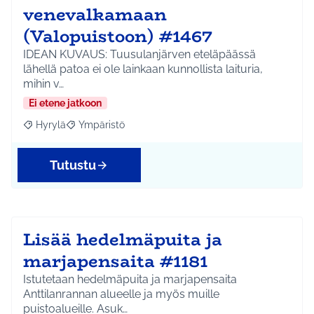
venevalkamaan
(Valopuistoon) #1467
IDEAN KUVAUS: Tuusulanjärven eteläpäässä
lähellä patoa ei ole lainkaan kunnollista laituria,
mihin v…
Ei etene jatkoon
Hyrylä
Ympäristö
Rajaa tulokset aihepiirin mukaan: Hyrylä
Rajaa tulokset teeman mukaan: Ympäristö
Tutustu
Lisää hedelmäpuita ja
marjapensaita #1181
Istutetaan hedelmäpuita ja marjapensaita
Anttilanrannan alueelle ja myös muille
puistoalueille. Asuk…