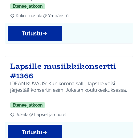
Etenee jatkoon
Koko Tuusula
Ympäristö
Rajaa tulokset aihepiirin mukaan: Koko Tuusula
Rajaa tulokset teeman mukaan: Ympäristö
Tutustu
Lapsille musiikkikonsertti
#1366
IDEAN KUVAUS: Kun korona sallii, lapsille voisi
järjestää konsertin esim. Jokelan koulukeskuksessa.
…
Etenee jatkoon
Jokela
Lapset ja nuoret
Rajaa tulokset aihepiirin mukaan: Jokela
Rajaa tulokset teeman mukaan: Lapset ja nuoret
Tutustu