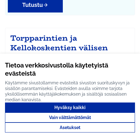
Tutustu
Torpparintien ja
Kellokoskentien välisen
pururadan kunnostus ja
ulkotreenilaitteiden
Tietoa verkkosivustolla käytetyistä
evästeistä
hankinta #1242
Käytämme sivustollamme evästeitä sivuston suorituskyvyn ja
IDEAN KUVAUS: Pururadan pohjaa tulisi parantaa ja
sisällön parantamiseksi. Evästeiden avulla voimme tarjota
purua ajaa lisää perusparannuksen jälkeen
yksilöllisemmän käyttäjäkokemuksen ja sisältöjä sosiaalisen
pururada…
median kanavista.
Arvioitavana
Hyväksy kaikki
Kellokoski
Liikunta ja harrastukset
Vain välttämättömät
Rajaa tulokset aihepiirin mukaan: Kellokoski
Rajaa tulokset teeman mukaan: Liikunta ja harrast
Asetukset
Tutustu