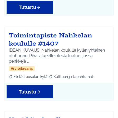
Tutustu
Toimintapiste Nahkelan
koululle #1407
IDEAN KUVAUS: Nahkelan koululle kylän yhteinen
olohuone. Piha-alueelle oleskelualue, jossa
penkkejä …
Arvioitavana
Etelä-Tuusulan kylät
Kulttuuri ja tapahtumat
Rajaa tulokset aihepiirin mukaan: Etelä-Tuusulan kylät
Rajaa tulokset teeman mukaan: Kulttuur
Tutustu