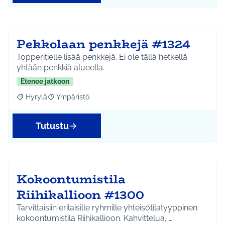
Pekkolaan penkkejä #1324
Topperitielle lisää penkkejä. Ei ole tällä hetkellä
yhtään penkkiä alueella.
Etenee jatkoon
Hyrylä
Ympäristö
Rajaa tulokset aihepiirin mukaan: Hyrylä
Rajaa tulokset teeman mukaan: Ympäristö
Tutustu
Kokoontumistila
Riihikallioon #1300
Tarvittaisiin erilaisille ryhmille yhteisötilatyyppinen
kokoontumistila Riihikallioon. Kahvittelua, …