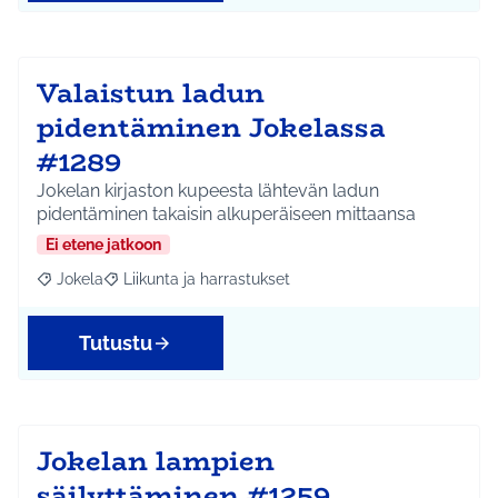
Valaistun ladun
pidentäminen Jokelassa
#1289
Jokelan kirjaston kupeesta lähtevän ladun
pidentäminen takaisin alkuperäiseen mittaansa
Ei etene jatkoon
Jokela
Liikunta ja harrastukset
Rajaa tulokset aihepiirin mukaan: Jokela
Rajaa tulokset teeman mukaan: Liikunta ja harrastuks
Tutustu
Jokelan lampien
säilyttäminen #1259