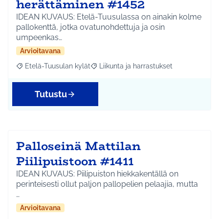
herättäminen #1452
IDEAN KUVAUS: Etelä-Tuusulassa on ainakin kolme
pallokenttä, jotka ovatunohdettuja ja osin
umpeenkas…
Arvioitavana
Etelä-Tuusulan kylät
Liikunta ja harrastukset
Rajaa tulokset aihepiirin mukaan: Etelä-Tuusulan kylät
Rajaa tulokset teeman mukaan: Liikunta
Tutustu
Palloseinä Mattilan
Piilipuistoon #1411
IDEAN KUVAUS: Piilipuiston hiekkakentällä on
perinteisesti ollut paljon pallopelien pelaajia, mutta
…
Arvioitavana