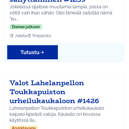
Jokelassa sijaitsee muutamia lampia, joissa on
vettä vain ihan vähän. Olisi tärkeää säästää nämä
"ku…
Etenee jatkoon
Jokela
Ympäristö
Rajaa tulokset aihepiirin mukaan: Jokela
Rajaa tulokset teeman mukaan: Ympäristö
Tutustu
Valot Lahelanpellon
Toukkapuiston
urheilukaukaloon #1426
Lahelanpellon Toukkapuiston urheilukaukalo
kaipaisi kipeästi valoja. Kaukalo on kovassa
käytössä (la…
Arvioitavana