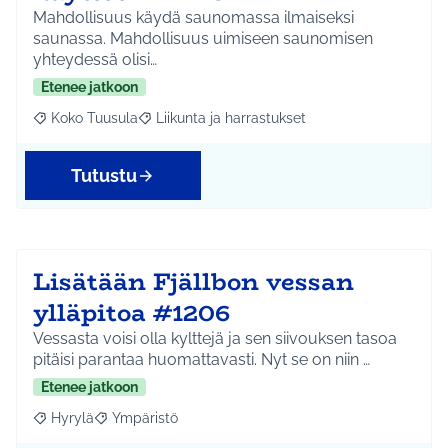
Mahdollisuus käydä saunomassa ilmaiseksi
saunassa. Mahdollisuus uimiseen saunomisen
yhteydessä olisi…
Etenee jatkoon
Koko Tuusula
Liikunta ja harrastukset
Rajaa tulokset aihepiirin mukaan: Koko Tuusula
Rajaa tulokset teeman mukaan: Liikunta ja harr
Tutustu
Lisätään Fjällbon vessan
ylläpitoa #1206
Vessasta voisi olla kylttejä ja sen siivouksen tasoa
pitäisi parantaa huomattavasti. Nyt se on niin …
Etenee jatkoon
Hyrylä
Ympäristö
Rajaa tulokset aihepiirin mukaan: Hyrylä
Rajaa tulokset teeman mukaan: Ympäristö