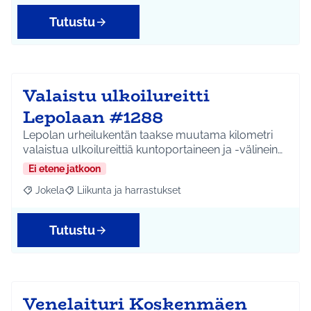
Tutustu
Valaistu ulkoilureitti
Lepolaan #1288
Lepolan urheilukentän taakse muutama kilometri
valaistua ulkoilureittiä kuntoportaineen ja -välinein…
Ei etene jatkoon
Jokela
Liikunta ja harrastukset
Rajaa tulokset aihepiirin mukaan: Jokela
Rajaa tulokset teeman mukaan: Liikunta ja harrastuks
Tutustu
Venelaituri Koskenmäen