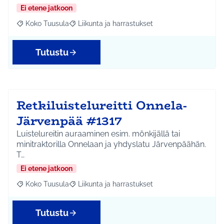
Ei etene jatkoon
Koko Tuusula
Liikunta ja harrastukset
Rajaa tulokset aihepiirin mukaan: Koko Tuusula
Rajaa tulokset teeman mukaan: Liikunta ja harr
Tutustu
Retkiluistelureitti Onnela-
Järvenpää #1317
Luistelureitin auraaminen esim. mönkijällä tai
minitraktorilla Onnelaan ja yhdyslatu Järvenpäähän.
T…
Ei etene jatkoon
Koko Tuusula
Liikunta ja harrastukset
Rajaa tulokset aihepiirin mukaan: Koko Tuusula
Rajaa tulokset teeman mukaan: Liikunta ja harr
Tutustu