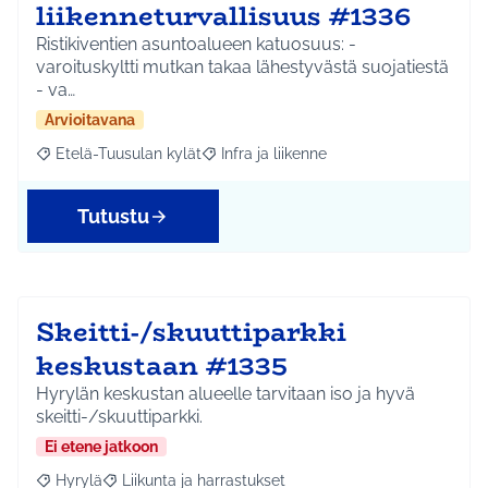
liikenneturvallisuus #1336
Ristikiventien asuntoalueen katuosuus: -
varoituskyltti mutkan takaa lähestyvästä suojatiestä
- va…
Arvioitavana
Etelä-Tuusulan kylät
Infra ja liikenne
Rajaa tulokset aihepiirin mukaan: Etelä-Tuusulan kylät
Rajaa tulokset teeman mukaan: Infra ja 
Tutustu
Skeitti-/skuuttiparkki
keskustaan #1335
Hyrylän keskustan alueelle tarvitaan iso ja hyvä
skeitti-/skuuttiparkki.
Ei etene jatkoon
Hyrylä
Liikunta ja harrastukset