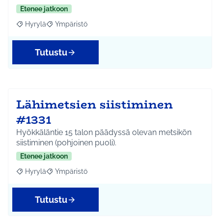
Etenee jatkoon
Hyrylä
Ympäristö
Rajaa tulokset aihepiirin mukaan: Hyrylä
Rajaa tulokset teeman mukaan: Ympäristö
Tutustu
Lähimetsien siistiminen
#1331
Hyökkäläntie 15 talon päädyssä olevan metsikön
siistiminen (pohjoinen puoli).
Etenee jatkoon
Hyrylä
Ympäristö
Rajaa tulokset aihepiirin mukaan: Hyrylä
Rajaa tulokset teeman mukaan: Ympäristö
Tutustu