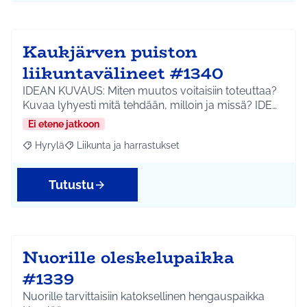
Kaukjärven puiston
liikuntavälineet #1340
IDEAN KUVAUS: Miten muutos voitaisiin toteuttaa?
Kuvaa lyhyesti mitä tehdään, milloin ja missä? IDE…
Ei etene jatkoon
Hyrylä
Liikunta ja harrastukset
Rajaa tulokset aihepiirin mukaan: Hyrylä
Rajaa tulokset teeman mukaan: Liikunta ja harrastuks
Tutustu
Nuorille oleskelupaikka
#1339
Nuorille tarvittaisiin katoksellinen hengauspaikka