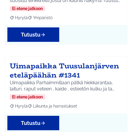
suosittu lenkkireitti josta on kaunis näkymä Tuusul…
Ei etene jatkoon
Hyrylä
Ympäristö
Rajaa tulokset aihepiirin mukaan: Hyrylä
Rajaa tulokset teeman mukaan: Ympäristö
Tutustu
Uimapaikka Tuusulanjärven
eteläpäähän #1341
Uimapaikka Parhaimmillaan pätkä hiekkarantaa,
laituri, raput veteen , kaide , esteetön kulku ja ta…
Ei etene jatkoon
Hyrylä
Liikunta ja harrastukset
Rajaa tulokset aihepiirin mukaan: Hyrylä
Rajaa tulokset teeman mukaan: Liikunta ja harrastuks
Tutustu