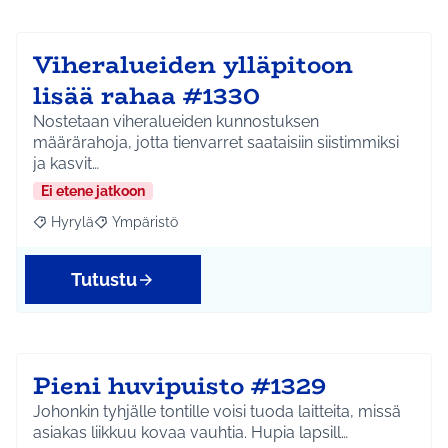
Viheralueiden ylläpitoon
lisää rahaa #1330
Nostetaan viheralueiden kunnostuksen
määrärahoja, jotta tienvarret saataisiin siistimmiksi
ja kasvit…
Ei etene jatkoon
Hyrylä
Ympäristö
Rajaa tulokset aihepiirin mukaan: Hyrylä
Rajaa tulokset teeman mukaan: Ympäristö
Tutustu
Pieni huvipuisto #1329
Johonkin tyhjälle tontille voisi tuoda laitteita, missä
asiakas liikkuu kovaa vauhtia. Hupia lapsill…