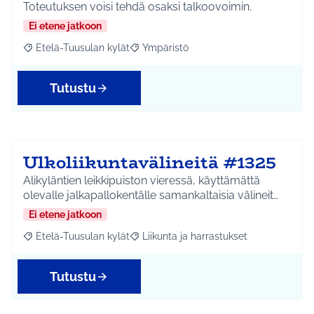
Toteutuksen voisi tehdä osaksi talkoovoimin.
Ei etene jatkoon
Etelä-Tuusulan kylät
Ympäristö
Rajaa tulokset aihepiirin mukaan: Etelä-Tuusulan kylät
Rajaa tulokset teeman mukaan: Ympäri
Tutustu
Ulkoliikuntavälineitä #1325
Alikyläntien leikkipuiston vieressä, käyttämättä
olevalle jalkapallokentälle samankaltaisia välineit…
Ei etene jatkoon
Etelä-Tuusulan kylät
Liikunta ja harrastukset
Rajaa tulokset aihepiirin mukaan: Etelä-Tuusulan kylät
Rajaa tulokset teeman mukaan: Liikunta
Tutustu