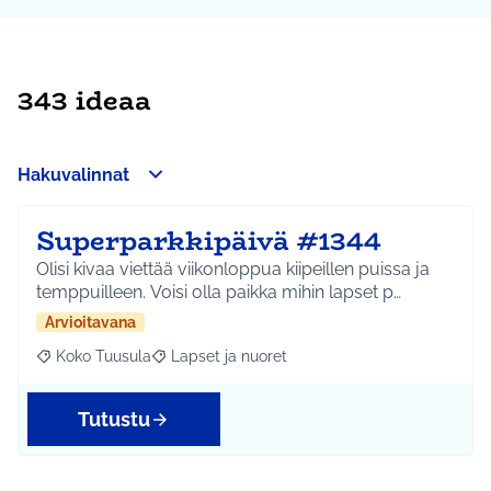
343 ideaa
Hakuvalinnat
Superparkkipäivä #1344
Olisi kivaa viettää viikonloppua kiipeillen puissa ja
temppuilleen. Voisi olla paikka mihin lapset p…
Arvioitavana
Koko Tuusula
Lapset ja nuoret
Rajaa tulokset aihepiirin mukaan: Koko Tuusula
Rajaa tulokset teeman mukaan: Lapset ja nuor
Tutustu