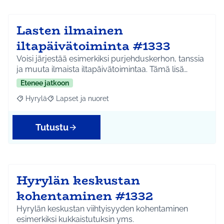
Lasten ilmainen
iltapäivätoiminta #1333
Voisi järjestää esimerkiksi purjehduskerhon, tanssia
ja muuta ilmaista iltapäivätoimintaa. Tämä lisä…
Etenee jatkoon
Hyrylä
Lapset ja nuoret
Rajaa tulokset aihepiirin mukaan: Hyrylä
Rajaa tulokset teeman mukaan: Lapset ja nuoret
Tutustu
Hyrylän keskustan
kohentaminen #1332
Hyrylän keskustan viihtyisyyden kohentaminen
esimerkiksi kukkaistutuksin yms.