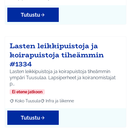
Rajaa tulokset aihepiirin mukaan: Hyrylä
Rajaa tulokset teeman mukaan: Liikunta ja harrastuks
Tutustu
Lasten leikkipuistoja ja
koirapuistoja tiheämmin
#1334
Lasten leikkipuistoja ja koirapuistoja tiheämmin
ympäri Tuusulaa. Lapsiperheet ja koiranomistajat
p…
Ei etene jatkoon
Koko Tuusula
Infra ja liikenne
Rajaa tulokset aihepiirin mukaan: Koko Tuusula
Rajaa tulokset teeman mukaan: Infra ja liikenne
Tutustu