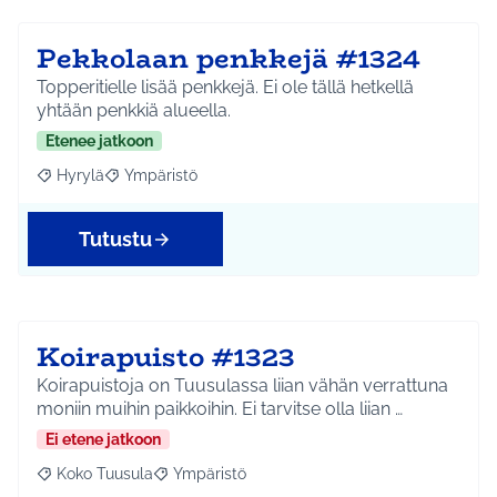
Pekkolaan penkkejä #1324
Topperitielle lisää penkkejä. Ei ole tällä hetkellä
yhtään penkkiä alueella.
Etenee jatkoon
Hyrylä
Ympäristö
Rajaa tulokset aihepiirin mukaan: Hyrylä
Rajaa tulokset teeman mukaan: Ympäristö
Tutustu
Koirapuisto #1323
Koirapuistoja on Tuusulassa liian vähän verrattuna
moniin muihin paikkoihin. Ei tarvitse olla liian …
Ei etene jatkoon
Koko Tuusula
Ympäristö
Rajaa tulokset aihepiirin mukaan: Koko Tuusula
Rajaa tulokset teeman mukaan: Ympäristö