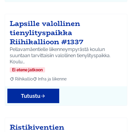
Lapsille valollinen
tienylityspaikka
Riihikallioon #1337
Pellavamäentielle liikenneympyrästä koulun
suuntaan tarvittaisiin valollinen tienylityspaikka.
Koulu…
Ei etene jatkoon
Riihikallio
Infra ja liikenne
Rajaa tulokset aihepiirin mukaan: Riihikallio
Rajaa tulokset teeman mukaan: Infra ja liikenne
Tutustu
Ristikiventien