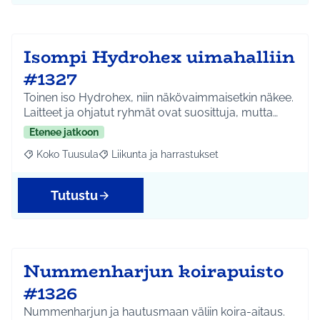
Isompi Hydrohex uimahalliin
#1327
Toinen iso Hydrohex, niin näkövaimmaisetkin näkee.
Laitteet ja ohjatut ryhmät ovat suosittuja, mutta…
Etenee jatkoon
Koko Tuusula
Liikunta ja harrastukset
Rajaa tulokset aihepiirin mukaan: Koko Tuusula
Rajaa tulokset teeman mukaan: Liikunta ja harr
Tutustu
Nummenharjun koirapuisto
#1326
Nummenharjun ja hautusmaan väliin koira-aitaus.