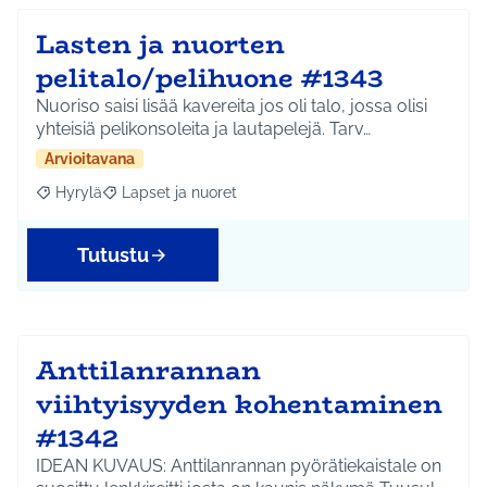
Lasten ja nuorten
pelitalo/pelihuone #1343
Nuoriso saisi lisää kavereita jos oli talo, jossa olisi
yhteisiä pelikonsoleita ja lautapelejä. Tarv…
Arvioitavana
Hyrylä
Lapset ja nuoret
Rajaa tulokset aihepiirin mukaan: Hyrylä
Rajaa tulokset teeman mukaan: Lapset ja nuoret
Tutustu
Anttilanrannan
viihtyisyyden kohentaminen
#1342
IDEAN KUVAUS: Anttilanrannan pyörätiekaistale on