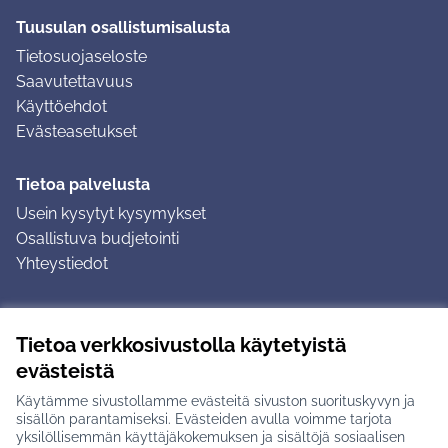
Tuusulan osallistumisalusta
Tietosuojaseloste
Saavutettavuus
Käyttöehdot
Evästeasetukset
Tietoa palvelusta
Usein kysytyt kysymykset
Osallistuva budjetointi
Yhteystiedot
Ohjeet
Tietoa verkkosivustolla käytetyistä
Ohjeet kirjautumiseen
evästeistä
Ohjeet kommentin jättämiseen
Käytämme sivustollamme evästeitä sivuston suorituskyvyn ja
sisällön parantamiseksi. Evästeiden avulla voimme tarjota
yksilöllisemmän käyttäjäkokemuksen ja sisältöjä sosiaalisen