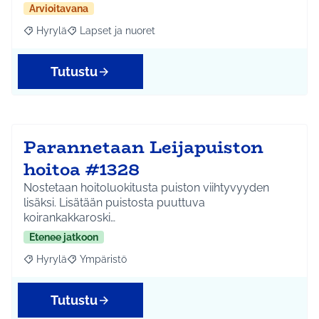
Arvioitavana
Hyrylä
Lapset ja nuoret
Rajaa tulokset aihepiirin mukaan: Hyrylä
Rajaa tulokset teeman mukaan: Lapset ja nuoret
Tutustu
Parannetaan Leijapuiston
hoitoa #1328
Nostetaan hoitoluokitusta puiston viihtyvyyden
lisäksi. Lisätään puistosta puuttuva
koirankakkaroski…
Etenee jatkoon
Hyrylä
Ympäristö
Rajaa tulokset aihepiirin mukaan: Hyrylä
Rajaa tulokset teeman mukaan: Ympäristö
Tutustu