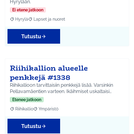
Hyrylään.
Ei etene jatkoon
Hyrylä
Lapset ja nuoret
Rajaa tulokset aihepiirin mukaan: Hyrylä
Rajaa tulokset teeman mukaan: Lapset ja nuoret
Tutustu
Riihikallion alueelle
penkkejä #1338
Riihikallioon tarvittaisiin penkkejä lisää. Varsinkin
Pellavamäentien varteen. Ikäihmiset uskaltaisi…
Etenee jatkoon
Riihikallio
Ympäristö
Rajaa tulokset aihepiirin mukaan: Riihikallio
Rajaa tulokset teeman mukaan: Ympäristö
Tutustu