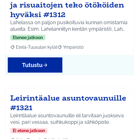
ja risuaitojen teko ötököiden
hyväksi #1312
Lahelassa on paljon pusikoituvia kunnan omistamia
alueita. Esim. Lahelanniityn kentän ympäristö, Lah…
Etenee jatkoon
Etelä-Tuusulan kylät
Ympäristö
Rajaa tulokset aihepiirin mukaan: Etelä-Tuusulan kylät
Rajaa tulokset teeman mukaan: Ympäri
Tutustu
Leirintäalue asuntovaunuille
#1321
Leirintäalue asuntovaunuille eli tarvitaan juokseva
vesi, pari vessaa, suihkukoppi ja sähköpiste.
Ei etene jatkoon