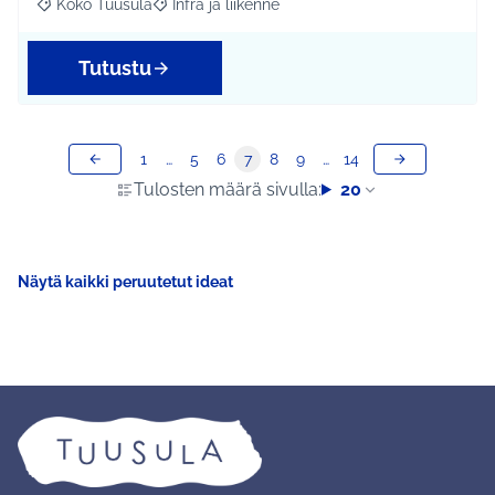
Koko Tuusula
Infra ja liikenne
Rajaa tulokset aihepiirin mukaan: Koko Tuusula
Rajaa tulokset teeman mukaan: Infra ja liikenne
Tutustu
1
…
5
6
7
8
9
…
14
Tulosten määrä sivulla:
20
Näytä kaikki peruutetut ideat