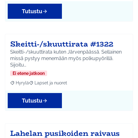
Tutustu
Skeitti-/skuuttirata #1322
Skeitti-/skuuttirata kuten Järvenpäässä. Sellainen
missä pystyy menemään myös polkupyörillä.
Sijoitu…
Ei etene jatkoon
Hyrylä
Lapset ja nuoret
Rajaa tulokset aihepiirin mukaan: Hyrylä
Rajaa tulokset teeman mukaan: Lapset ja nuoret
Tutustu
Lahelan pusikoiden raivaus