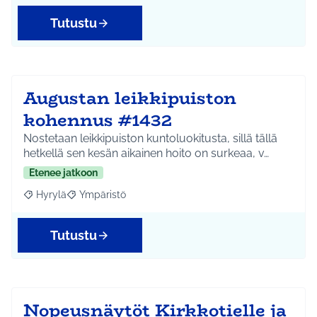
Tutustu
Augustan leikkipuiston
kohennus #1432
Nostetaan leikkipuiston kuntoluokitusta, sillä tällä
hetkellä sen kesän aikainen hoito on surkeaa, v…
Etenee jatkoon
Hyrylä
Ympäristö
Rajaa tulokset aihepiirin mukaan: Hyrylä
Rajaa tulokset teeman mukaan: Ympäristö
Tutustu
Nopeusnäytöt Kirkkotielle ja