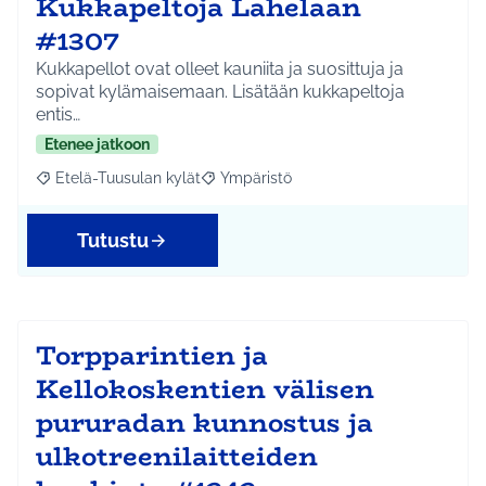
Kukkapeltoja Lahelaan
#1307
Kukkapellot ovat olleet kauniita ja suosittuja ja
sopivat kylämaisemaan. Lisätään kukkapeltoja
entis…
Etenee jatkoon
Etelä-Tuusulan kylät
Ympäristö
Rajaa tulokset aihepiirin mukaan: Etelä-Tuusulan kylät
Rajaa tulokset teeman mukaan: Ympäri
Tutustu
Torpparintien ja
Kellokoskentien välisen
pururadan kunnostus ja
ulkotreenilaitteiden