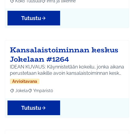
Koko Tuusula
Infra ja liikenne
Rajaa tulokset aihepiirin mukaan: Koko Tuusula
Rajaa tulokset teeman mukaan: Infra ja liikenne
Tutustu
Kansalaistoiminnan keskus
Jokelaan #1264
IDEAN KUVAUS: Käynnistetään kokeilu, jonka aikana
perustetaan kaikille avoin kansalaistoiminnan kesk…
Arvioitavana
Jokela
Ympäristö
Rajaa tulokset aihepiirin mukaan: Jokela
Rajaa tulokset teeman mukaan: Ympäristö
Tutustu