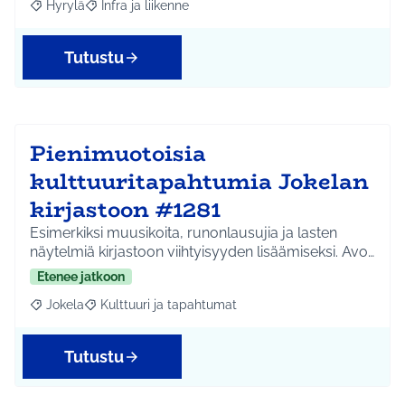
Hyrylä
Infra ja liikenne
Rajaa tulokset aihepiirin mukaan: Hyrylä
Rajaa tulokset teeman mukaan: Infra ja liikenne
Tutustu
Pienimuotoisia
kulttuuritapahtumia Jokelan
kirjastoon #1281
Esimerkiksi muusikoita, runonlausujia ja lasten
näytelmiä kirjastoon viihtyisyyden lisäämiseksi. Avo…
Etenee jatkoon
Jokela
Kulttuuri ja tapahtumat
Rajaa tulokset aihepiirin mukaan: Jokela
Rajaa tulokset teeman mukaan: Kulttuuri ja tapahtum
Tutustu