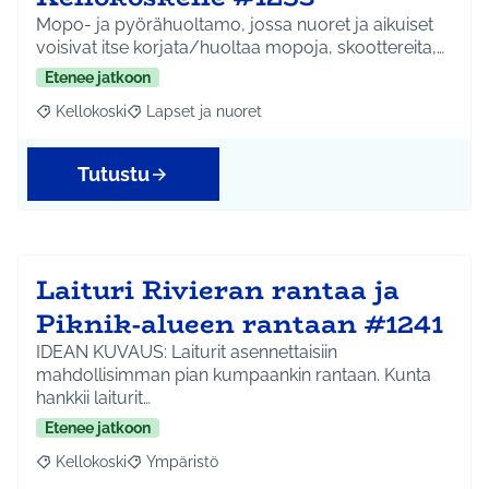
Mopo- ja pyörähuoltamo, jossa nuoret ja aikuiset
voisivat itse korjata/huoltaa mopoja, skoottereita,…
Etenee jatkoon
Kellokoski
Lapset ja nuoret
Rajaa tulokset aihepiirin mukaan: Kellokoski
Rajaa tulokset teeman mukaan: Lapset ja nuoret
Tutustu
Laituri Rivieran rantaa ja
Piknik-alueen rantaan #1241
IDEAN KUVAUS: Laiturit asennettaisiin
mahdollisimman pian kumpaankin rantaan. Kunta
hankkii laiturit…
Etenee jatkoon
Kellokoski
Ympäristö
Rajaa tulokset aihepiirin mukaan: Kellokoski
Rajaa tulokset teeman mukaan: Ympäristö