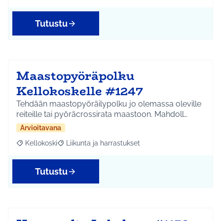
Tutustu
Maastopyöräpolku
Kellokoskelle #1247
Tehdään maastopyöräilypolku jo olemassa oleville
reiteille tai pyöräcrossirata maastoon. Mahdoll…
Arvioitavana
Kellokoski
Liikunta ja harrastukset
Rajaa tulokset aihepiirin mukaan: Kellokoski
Rajaa tulokset teeman mukaan: Liikunta ja harrast
Tutustu