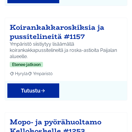
Koirankakkaroskiksia ja
pussitelineitä #1157
Ympäristö siistiytyy lisäämällä
koirankakkapussitelineitä ja roska-astioita Paijalan
alueelle.
Etenee jatkoon
Hyrylä
Ympäristö
Rajaa tulokset aihepiirin mukaan: Hyrylä
Rajaa tulokset teeman mukaan: Ympäristö
Tutustu
Mopo- ja pyörähuoltamo
Kellokoskelle #1253