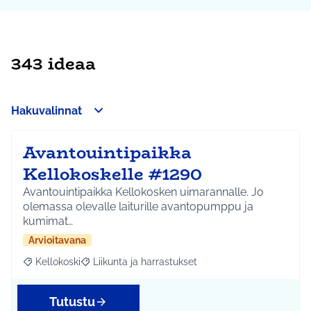
343 ideaa
Hakuvalinnat
Avantouintipaikka
Kellokoskelle #1290
Avantouintipaikka Kellokosken uimarannalle. Jo
olemassa olevalle laiturille avantopumppu ja
kumimat…
Arvioitavana
Kellokoski
Liikunta ja harrastukset
Rajaa tulokset aihepiirin mukaan: Kellokoski
Rajaa tulokset teeman mukaan: Liikunta ja harrast
Tutustu