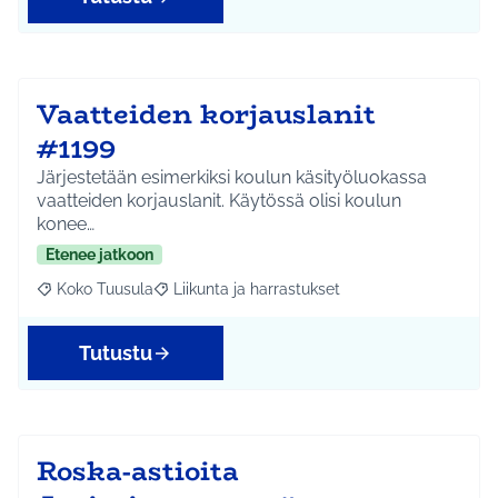
Vaatteiden korjauslanit
#1199
Järjestetään esimerkiksi koulun käsityöluokassa
vaatteiden korjauslanit. Käytössä olisi koulun
konee…
Etenee jatkoon
Koko Tuusula
Liikunta ja harrastukset
Rajaa tulokset aihepiirin mukaan: Koko Tuusula
Rajaa tulokset teeman mukaan: Liikunta ja harr
Tutustu
Roska-astioita