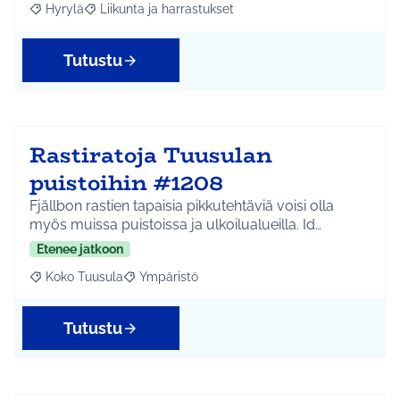
Hyrylä
Liikunta ja harrastukset
Rajaa tulokset aihepiirin mukaan: Hyrylä
Rajaa tulokset teeman mukaan: Liikunta ja harrastuks
Tutustu
Rastiratoja Tuusulan
puistoihin #1208
Fjällbon rastien tapaisia pikkutehtäviä voisi olla
myös muissa puistoissa ja ulkoilualueilla. Id…
Etenee jatkoon
Koko Tuusula
Ympäristö
Rajaa tulokset aihepiirin mukaan: Koko Tuusula
Rajaa tulokset teeman mukaan: Ympäristö
Tutustu