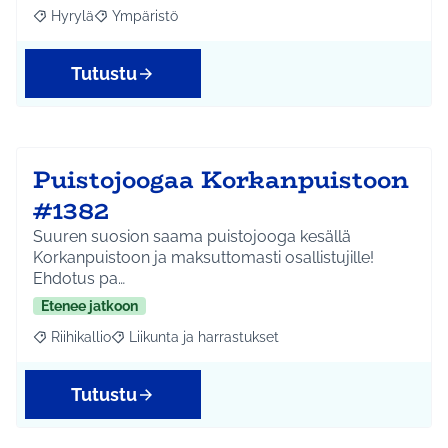
Hyrylä
Ympäristö
Rajaa tulokset aihepiirin mukaan: Hyrylä
Rajaa tulokset teeman mukaan: Ympäristö
Tutustu
Puistojoogaa Korkanpuistoon
#1382
Suuren suosion saama puistojooga kesällä
Korkanpuistoon ja maksuttomasti osallistujille!
Ehdotus pa…
Etenee jatkoon
Riihikallio
Liikunta ja harrastukset
Rajaa tulokset aihepiirin mukaan: Riihikallio
Rajaa tulokset teeman mukaan: Liikunta ja harrastu
Tutustu