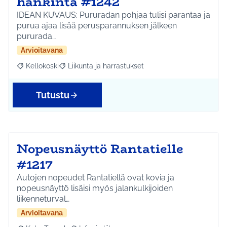
hankinta #1242
IDEAN KUVAUS: Pururadan pohjaa tulisi parantaa ja
purua ajaa lisää perusparannuksen jälkeen
pururada…
Arvioitavana
Kellokoski
Liikunta ja harrastukset
Rajaa tulokset aihepiirin mukaan: Kellokoski
Rajaa tulokset teeman mukaan: Liikunta ja harrast
Tutustu
Nopeusnäyttö Rantatielle
#1217
Autojen nopeudet Rantatiellä ovat kovia ja
nopeusnäyttö lisäisi myös jalankulkijoiden
liikenneturval…
Arvioitavana