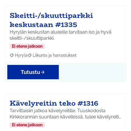
Skeitti-/skuuttiparkki
keskustaan #1335
Hyrylän keskustan alueelle tarvitaan iso ja hyvä
skeitti-/skuuttiparkki.
Ei etene jatkoon
Hyrylä
Liikunta ja harrastukset
Rajaa tulokset aihepiirin mukaan: Hyrylä
Rajaa tulokset teeman mukaan: Liikunta ja harrastuks
Tutustu
Kävelyreitin teko #1316
Tarvittaisiin jatkoa kävelyreitille. Tuuskodosta
Kirkkorannan suuntaan kävellessä, tulee kävelyreiti…
Ei etene jatkoon