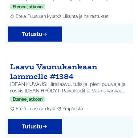
Etenee jatkoon
Etelä-Tuusulan kylät
Liikunta ja harrastukset
Rajaa tulokset aihepiirin mukaan: Etelä-Tuusulan kylät
Rajaa tulokset teeman mukaan: Liikunta
Tutustu
Laavu Vaunukankaan
lammelle #1384
IDEAN KUVAUS: Hirsilaavu, tulisija, pieni puuvaja ja
roskis IDEAN HYÖDYT: Päiväkodit ja Vaunukankaa…
Etenee jatkoon
Etelä-Tuusulan kylät
Ympäristö
Rajaa tulokset aihepiirin mukaan: Etelä-Tuusulan kylät
Rajaa tulokset teeman mukaan: Ympäri
Tutustu