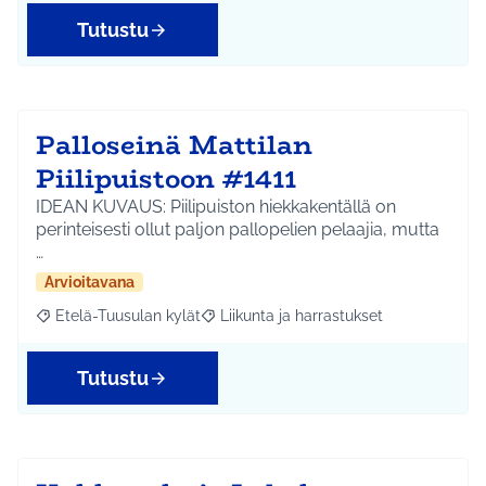
Tutustu
Palloseinä Mattilan
Piilipuistoon #1411
IDEAN KUVAUS: Piilipuiston hiekkakentällä on
perinteisesti ollut paljon pallopelien pelaajia, mutta
…
Arvioitavana
Etelä-Tuusulan kylät
Liikunta ja harrastukset
Rajaa tulokset aihepiirin mukaan: Etelä-Tuusulan kylät
Rajaa tulokset teeman mukaan: Liikunta
Tutustu