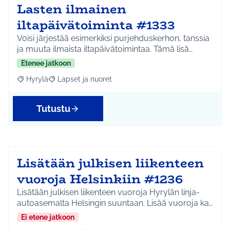
Lasten ilmainen
iltapäivätoiminta #1333
Voisi järjestää esimerkiksi purjehduskerhon, tanssia
ja muuta ilmaista iltapäivätoimintaa. Tämä lisä…
Etenee jatkoon
Hyrylä
Lapset ja nuoret
Rajaa tulokset aihepiirin mukaan: Hyrylä
Rajaa tulokset teeman mukaan: Lapset ja nuoret
Tutustu
Lisätään julkisen liikenteen
vuoroja Helsinkiin #1236
Lisätään julkisen liikenteen vuoroja Hyrylän linja-
autoasemalta Helsingin suuntaan. Lisää vuoroja ka…
Ei etene jatkoon