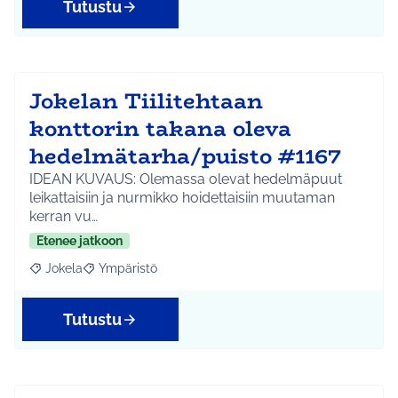
Tutustu
Jokelan Tiilitehtaan
konttorin takana oleva
hedelmätarha/puisto #1167
IDEAN KUVAUS: Olemassa olevat hedelmäpuut
leikattaisiin ja nurmikko hoidettaisiin muutaman
kerran vu…
Etenee jatkoon
Jokela
Ympäristö
Rajaa tulokset aihepiirin mukaan: Jokela
Rajaa tulokset teeman mukaan: Ympäristö
Tutustu