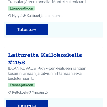
Tuusulanjärven rannalla. Moni ei kuitenkaan t…
Etenee jatkoon
Hyrylä
Kulttuuri ja tapahtumat
Rajaa tulokset aihepiirin mukaan: Hyrylä
Rajaa tulokset teeman mukaan: Kulttuuri ja tapahtum
Tutustu
Laitureita Kellokoskelle
#1158
IDEAN KUVAUS: Piknik-penkkialueen rantaan
kesäisin uimaan ja talvisin hiihtämään sekä
luistelemaan l…
Etenee jatkoon
Kellokoski
Ympäristö
Rajaa tulokset aihepiirin mukaan: Kellokoski
Rajaa tulokset teeman mukaan: Ympäristö
Tutustu