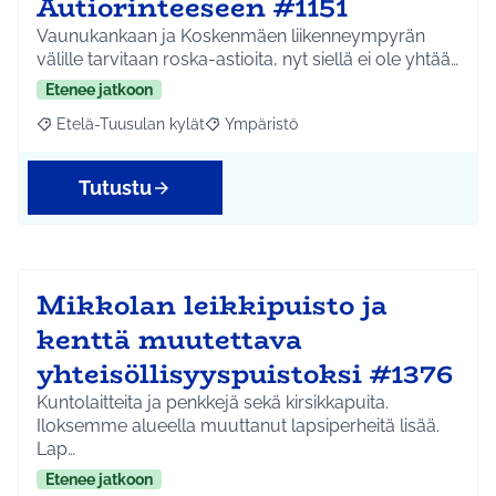
Autiorinteeseen #1151
Vaunukankaan ja Koskenmäen liikenneympyrän
välille tarvitaan roska-astioita, nyt siellä ei ole yhtää…
Etenee jatkoon
Etelä-Tuusulan kylät
Ympäristö
Rajaa tulokset aihepiirin mukaan: Etelä-Tuusulan kylät
Rajaa tulokset teeman mukaan: Ympäri
Tutustu
Mikkolan leikkipuisto ja
kenttä muutettava
yhteisöllisyyspuistoksi #1376
Kuntolaitteita ja penkkejä sekä kirsikkapuita.
Iloksemme alueella muuttanut lapsiperheitä lisää.
Lap…
Etenee jatkoon