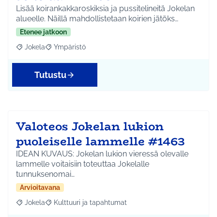
Lisää koirankakkaroskiksia ja pussitelineitä Jokelan
alueelle. Näillä mahdollistetaan koirien jätöks…
Etenee jatkoon
Jokela
Ympäristö
Rajaa tulokset aihepiirin mukaan: Jokela
Rajaa tulokset teeman mukaan: Ympäristö
Tutustu
Valoteos Jokelan lukion
puoleiselle lammelle #1463
IDEAN KUVAUS: Jokelan lukion vieressä olevalle
lammelle voitaisiin toteuttaa Jokelalle
tunnuksenomai…
Arvioitavana
Jokela
Kulttuuri ja tapahtumat
Rajaa tulokset aihepiirin mukaan: Jokela
Rajaa tulokset teeman mukaan: Kulttuuri ja tapahtum