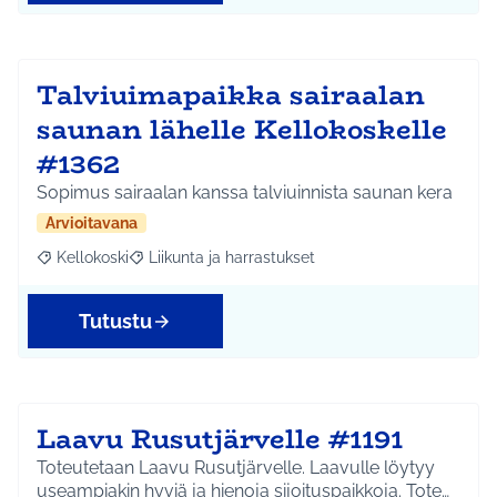
Talviuimapaikka sairaalan
saunan lähelle Kellokoskelle
#1362
Sopimus sairaalan kanssa talviuinnista saunan kera
Arvioitavana
Kellokoski
Liikunta ja harrastukset
Rajaa tulokset aihepiirin mukaan: Kellokoski
Rajaa tulokset teeman mukaan: Liikunta ja harrast
Tutustu
Laavu Rusutjärvelle #1191
Toteutetaan Laavu Rusutjärvelle. Laavulle löytyy
useampiakin hyviä ja hienoja sijoituspaikkoja. Tote…