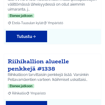
välittömässä läheisyydessä on ollut aiemmin
uimaranta, j…
Etenee jatkoon
Etelä-Tuusulan kylät
Ympäristö
Rajaa tulokset aihepiirin mukaan: Etelä-Tuusulan kylät
Rajaa tulokset teeman mukaan: Ympäri
Tutustu
Riihikallion alueelle
penkkejä #1338
Riihikallioon tarvittaisiin penkkejä lisää. Varsinkin
Pellavamäentien varteen. Ikäihmiset uskaltaisi…
Etenee jatkoon
Riihikallio
Ympäristö
Rajaa tulokset aihepiirin mukaan: Riihikallio
Rajaa tulokset teeman mukaan: Ympäristö