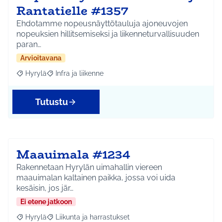
Rantatielle #1357
Ehdotamme nopeusnäyttötauluja ajoneuvojen
nopeuksien hillitsemiseksi ja liikenneturvallisuuden
paran…
Arvioitavana
Hyrylä
Infra ja liikenne
Rajaa tulokset aihepiirin mukaan: Hyrylä
Rajaa tulokset teeman mukaan: Infra ja liikenne
Tutustu
Maauimala #1234
Rakennetaan Hyrylän uimahallin viereen
maauimalan kaltainen paikka, jossa voi uida
kesäisin, jos jär…
Ei etene jatkoon
Hyrylä
Liikunta ja harrastukset
Rajaa tulokset aihepiirin mukaan: Hyrylä
Rajaa tulokset teeman mukaan: Liikunta ja harrastuks