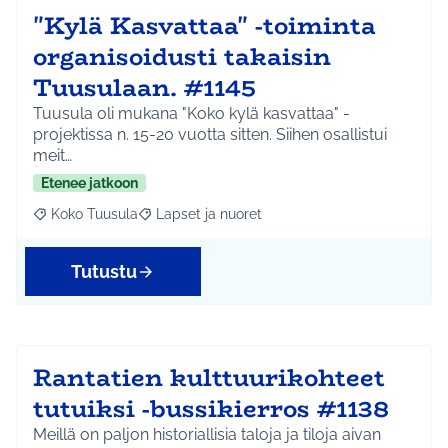
"Kylä Kasvattaa" -toiminta
organisoidusti takaisin
Tuusulaan. #1145
Tuusula oli mukana "Koko kylä kasvattaa" -
projektissa n. 15-20 vuotta sitten. Siihen osallistui
meit…
Etenee jatkoon
Koko Tuusula
Lapset ja nuoret
Rajaa tulokset aihepiirin mukaan: Koko Tuusula
Rajaa tulokset teeman mukaan: Lapset ja nuor
Tutustu
Rantatien kulttuurikohteet
tutuiksi -bussikierros #1138
Meillä on paljon historiallisia taloja ja tiloja aivan