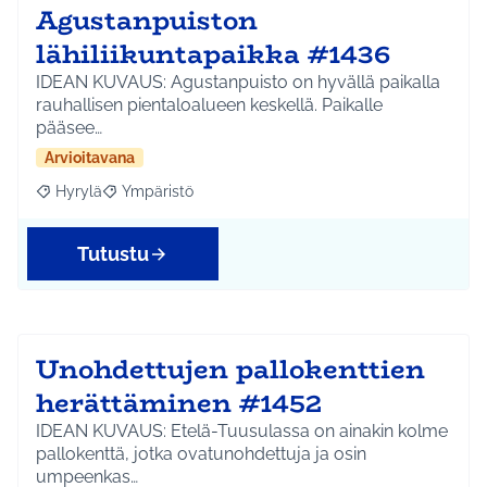
Agustanpuiston
lähiliikuntapaikka #1436
IDEAN KUVAUS: Agustanpuisto on hyvällä paikalla
rauhallisen pientaloalueen keskellä. Paikalle
pääsee…
Arvioitavana
Hyrylä
Ympäristö
Rajaa tulokset aihepiirin mukaan: Hyrylä
Rajaa tulokset teeman mukaan: Ympäristö
Tutustu
Unohdettujen pallokenttien
herättäminen #1452
IDEAN KUVAUS: Etelä-Tuusulassa on ainakin kolme
pallokenttä, jotka ovatunohdettuja ja osin
umpeenkas…