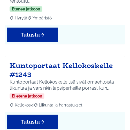
rentoutu…
Etenee jatkoon
Hyrylä
Ympäristö
Rajaa tulokset aihepiirin mukaan: Hyrylä
Rajaa tulokset teeman mukaan: Ympäristö
Tutustu
Kuntoportaat Kellokoskelle
#1243
Kuntoportaat Kellokoskelle lisäisivät omaehtoista
liikuntaa ja varsinkin lapsiperheille porrasliikun…
Ei etene jatkoon
Kellokoski
Liikunta ja harrastukset
Rajaa tulokset aihepiirin mukaan: Kellokoski
Rajaa tulokset teeman mukaan: Liikunta ja harrast
Tutustu