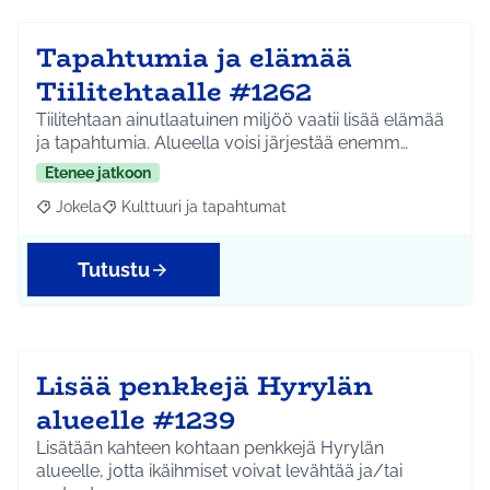
Tapahtumia ja elämää
Tiilitehtaalle #1262
Tiilitehtaan ainutlaatuinen miljöö vaatii lisää elämää
ja tapahtumia. Alueella voisi järjestää enemm…
Etenee jatkoon
Jokela
Kulttuuri ja tapahtumat
Rajaa tulokset aihepiirin mukaan: Jokela
Rajaa tulokset teeman mukaan: Kulttuuri ja tapahtum
Tutustu
Lisää penkkejä Hyrylän
alueelle #1239
Lisätään kahteen kohtaan penkkejä Hyrylän
alueelle, jotta ikäihmiset voivat levähtää ja/tai