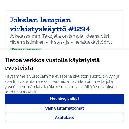
Jokelan lampien
virkistyskäyttö #1294
Jokelassa mm. Takojalla on lampia. Ideana olisi
niiden siistiminen virkistys- ja viheraluekäyttöön. …
Etenee jatkoon
Tietoa verkkosivustolla käytetyistä
Jokela
Ympäristö
Rajaa tulokset aihepiirin mukaan: Jokela
Rajaa tulokset teeman mukaan: Ympäristö
evästeistä
Tutustu
Käytämme sivustollamme evästeitä sivuston suorituskyvyn ja
sisällön parantamiseksi. Evästeiden avulla voimme tarjota
yksilöllisemmän käyttäjäkokemuksen ja sisältöjä sosiaalisen
median kanavista.
Hyväksy kaikki
Frisbeegolfrata Lahelan
Vain välttämättömät
alueelle #1172
Asetukset
Puretun Ristikiven frisbeegolfradan tilalle uusi 9 tai
18 väyläinen rata Lahelan lähistölle.