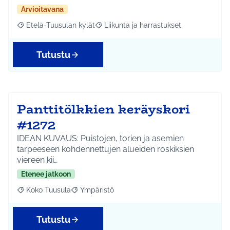
Arvioitavana
Etelä-Tuusulan kylät
Liikunta ja harrastukset
Rajaa tulokset aihepiirin mukaan: Etelä-Tuusulan kylät
Rajaa tulokset teeman mukaan: Liikunta
Tutustu
Panttitölkkien keräyskori
#1272
IDEAN KUVAUS: Puistojen, torien ja asemien
tarpeeseen kohdennettujen alueiden roskiksien
viereen kii…
Etenee jatkoon
Koko Tuusula
Ympäristö
Rajaa tulokset aihepiirin mukaan: Koko Tuusula
Rajaa tulokset teeman mukaan: Ympäristö
Tutustu