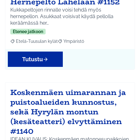
Hernepelto Lahelaan #1152
Kukkapeltojen rinnalle voisi tehdä myös
hernepellon. Asukkaat voisivat käydä pellolla
keräämässä her…
Etenee jatkoon
Etelä-Tuusulan kylät
Ympäristö
Rajaa tulokset aihepiirin mukaan: Etelä-Tuusulan kylät
Rajaa tulokset teeman mukaan: Ympäri
Tutustu
Koskenmäen uimarannan ja
puistoalueiden kunnostus,
sekä Hyrylän montun
(kesäteatteri) elvyttäminen
#1140
IDEAN KUVAUS: Koskenmäen matonpesupaikkojen