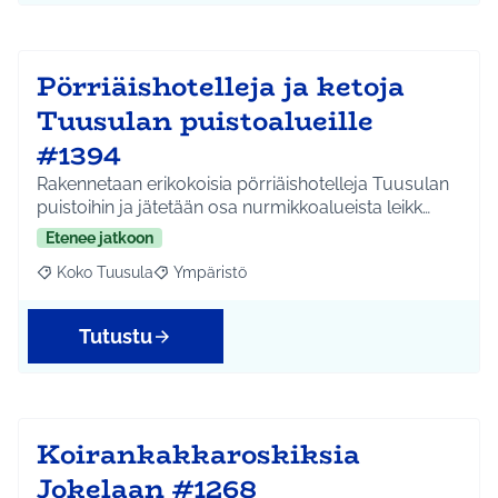
Pörriäishotelleja ja ketoja
Tuusulan puistoalueille
#1394
Rakennetaan erikokoisia pörriäishotelleja Tuusulan
puistoihin ja jätetään osa nurmikkoalueista leikk…
Etenee jatkoon
Koko Tuusula
Ympäristö
Rajaa tulokset aihepiirin mukaan: Koko Tuusula
Rajaa tulokset teeman mukaan: Ympäristö
Tutustu
Koirankakkaroskiksia
Jokelaan #1268