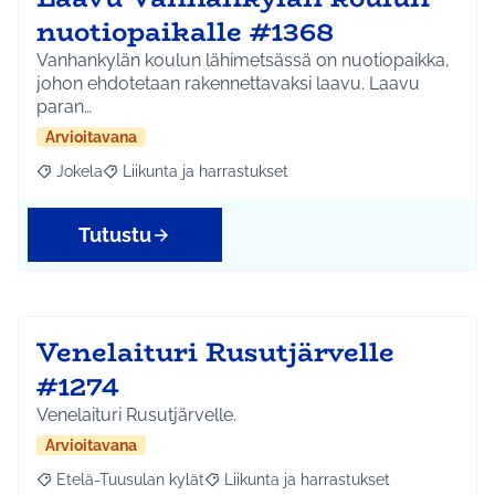
nuotiopaikalle #1368
Vanhankylän koulun lähimetsässä on nuotiopaikka,
johon ehdotetaan rakennettavaksi laavu. Laavu
paran…
Arvioitavana
Jokela
Liikunta ja harrastukset
Rajaa tulokset aihepiirin mukaan: Jokela
Rajaa tulokset teeman mukaan: Liikunta ja harrastuks
Tutustu
Venelaituri Rusutjärvelle
#1274
Venelaituri Rusutjärvelle.
Arvioitavana
Etelä-Tuusulan kylät
Liikunta ja harrastukset
Rajaa tulokset aihepiirin mukaan: Etelä-Tuusulan kylät
Rajaa tulokset teeman mukaan: Liikunta