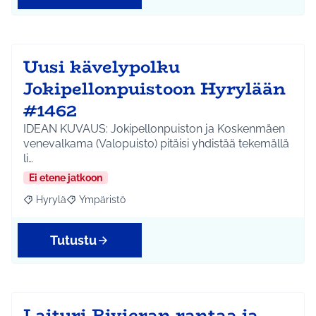
Uusi kävelypolku
Jokipellonpuistoon Hyrylään
#1462
IDEAN KUVAUS: Jokipellonpuiston ja Koskenmäen
venevalkama (Valopuisto) pitäisi yhdistää tekemällä
li…
Ei etene jatkoon
Hyrylä
Ympäristö
Rajaa tulokset aihepiirin mukaan: Hyrylä
Rajaa tulokset teeman mukaan: Ympäristö
Tutustu
Laituri Rivieran rantaa ja