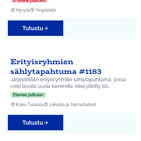
Ei etene jatkoon
Hyrylä
Ympäristö
Rajaa tulokset aihepiirin mukaan: Hyrylä
Rajaa tulokset teeman mukaan: Ympäristö
Tutustu
Erityisryhmien
sählytapahtuma #1183
Järjestetään erityisryhmille sählytapahtuma, jossa
voisi tavata uusia kavereita. Idea jätetty toi…
Etenee jatkoon
Koko Tuusula
Liikunta ja harrastukset
Rajaa tulokset aihepiirin mukaan: Koko Tuusula
Rajaa tulokset teeman mukaan: Liikunta ja harr
Tutustu