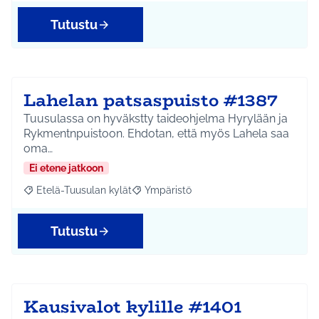
Tutustu
Lahelan patsaspuisto #1387
Tuusulassa on hyväkstty taideohjelma Hyrylään ja
Rykmentnpuistoon. Ehdotan, että myös Lahela saa
oma…
Ei etene jatkoon
Etelä-Tuusulan kylät
Ympäristö
Rajaa tulokset aihepiirin mukaan: Etelä-Tuusulan kylät
Rajaa tulokset teeman mukaan: Ympäri
Tutustu
Kausivalot kylille #1401