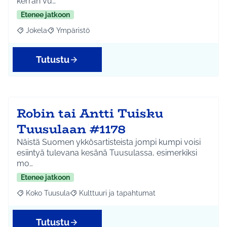
kerran vu…
Etenee jatkoon
Jokela
Ympäristö
Rajaa tulokset aihepiirin mukaan: Jokela
Rajaa tulokset teeman mukaan: Ympäristö
Tutustu
Robin tai Antti Tuisku
Tuusulaan #1178
Näistä Suomen ykkösartisteista jompi kumpi voisi
esiintyä tulevana kesänä Tuusulassa, esimerkiksi
mo…
Etenee jatkoon
Koko Tuusula
Kulttuuri ja tapahtumat
Rajaa tulokset aihepiirin mukaan: Koko Tuusula
Rajaa tulokset teeman mukaan: Kulttuuri ja ta
Tutustu