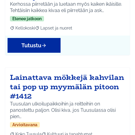
Kerhossa piirretään ja luetaan myös kaiken ikäisille.
Tehtäisiin kaikkea kivaa eli piirretään ja ask…
Etenee jatkoon
Kellokoski
Lapset ja nuoret
Rajaa tulokset aihepiirin mukaan: Kellokoski
Rajaa tulokset teeman mukaan: Lapset ja nuoret
Tutustu
Lainattava mökkejä kahvilan
tai pop up myymälän pitoon
#1412
Tuusulan ulkoilupaikkoihin ja reitteihin on
panostettu paljon. Olisi kiva, jos Tuusulassa olisi
pien…
Arvioitavana
Koko Tuusula
Kulttuuri ja tapahtumat