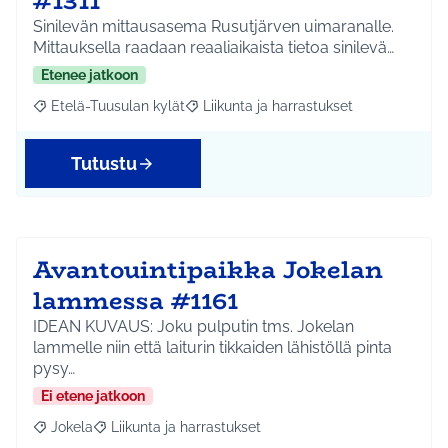
#1311
Sinilevän mittausasema Rusutjärven uimaranalle.
Mittauksella raadaan reaaliaikaista tietoa sinilevä…
Etenee jatkoon
Etelä-Tuusulan kylät
Liikunta ja harrastukset
Rajaa tulokset aihepiirin mukaan: Etelä-Tuusulan kylät
Rajaa tulokset teeman mukaan: Liikunta
Tutustu
Avantouintipaikka Jokelan
lammessa #1161
IDEAN KUVAUS: Joku pulputin tms. Jokelan
lammelle niin että laiturin tikkaiden lähistöllä pinta
pysy…
Ei etene jatkoon
Jokela
Liikunta ja harrastukset
Rajaa tulokset aihepiirin mukaan: Jokela
Rajaa tulokset teeman mukaan: Liikunta ja harrastuks