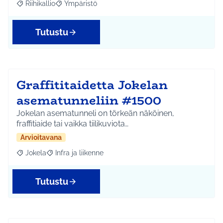
Riihikallio
Ympäristö
Rajaa tulokset aihepiirin mukaan: Riihikallio
Rajaa tulokset teeman mukaan: Ympäristö
Tutustu
Graffititaidetta Jokelan
asematunneliin #1500
Jokelan asematunneli on törkeän näköinen,
fraffitiaide tai vaikka tiilikuviota…
Arvioitavana
Jokela
Infra ja liikenne
Rajaa tulokset aihepiirin mukaan: Jokela
Rajaa tulokset teeman mukaan: Infra ja liikenne
Tutustu