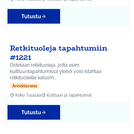
Rajaa tulokset aihepiirin mukaan: Koko Tuusula
Rajaa tulokset teeman mukaan: Kulttuuri ja ta
Tutustu
Retkituoleja tapahtumiin
#1221
Ostetaan retkituoleja, jotta esim.
kulttuuritapahtumissa yleisö voisi istahtaa
retkituoleille katsom…
Arvioitavana
Koko Tuusula
Kulttuuri ja tapahtumat
Rajaa tulokset aihepiirin mukaan: Koko Tuusula
Rajaa tulokset teeman mukaan: Kulttuuri ja ta
Tutustu