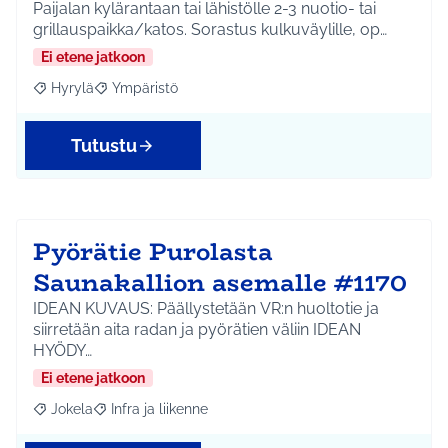
Paijalan kylärantaan tai lähistölle 2-3 nuotio- tai
grillauspaikka/katos. Sorastus kulkuväylille, op…
Ei etene jatkoon
Hyrylä
Ympäristö
Rajaa tulokset aihepiirin mukaan: Hyrylä
Rajaa tulokset teeman mukaan: Ympäristö
Tutustu
Pyörätie Purolasta
Saunakallion asemalle #1170
IDEAN KUVAUS: Päällystetään VR:n huoltotie ja
siirretään aita radan ja pyörätien väliin IDEAN
HYÖDY…
Ei etene jatkoon
Jokela
Infra ja liikenne
Rajaa tulokset aihepiirin mukaan: Jokela
Rajaa tulokset teeman mukaan: Infra ja liikenne