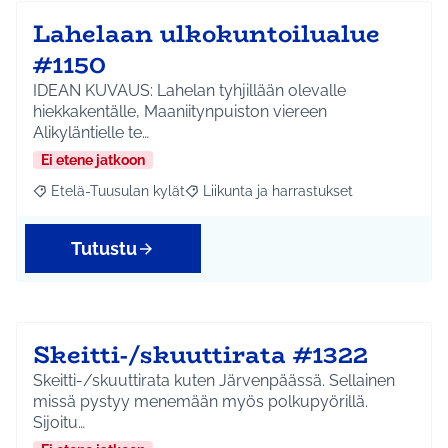
Lahelaan ulkokuntoilualue
#1150
IDEAN KUVAUS: Lahelan tyhjillään olevalle
hiekkakentälle, Maaniitynpuiston viereen
Alikyläntielle te…
Ei etene jatkoon
Etelä-Tuusulan kylät
Liikunta ja harrastukset
Rajaa tulokset aihepiirin mukaan: Etelä-Tuusulan kylät
Rajaa tulokset teeman mukaan: Liikunta
Tutustu
Skeitti-/skuuttirata #1322
Skeitti-/skuuttirata kuten Järvenpäässä. Sellainen
missä pystyy menemään myös polkupyörillä.
Sijoitu…