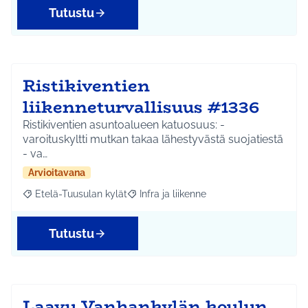
Tutustu
Ristikiventien
liikenneturvallisuus #1336
Ristikiventien asuntoalueen katuosuus: -
varoituskyltti mutkan takaa lähestyvästä suojatiestä
- va…
Arvioitavana
Etelä-Tuusulan kylät
Infra ja liikenne
Rajaa tulokset aihepiirin mukaan: Etelä-Tuusulan kylät
Rajaa tulokset teeman mukaan: Infra ja 
Tutustu
Laavu Vanhankylän koulun