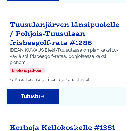
Tuusulanjärven länsipuolelle
/ Pohjois-Tuusulaan
frisbeegolf-rata #1286
IDEAN KUVAUS:Etelä-Tuusulassa on pian kaksi 18-
väyläistä frisbeegolf-rataa, pohjoisessa kaksi
pienem…
Ei etene jatkoon
Koko Tuusula
Liikunta ja harrastukset
Rajaa tulokset aihepiirin mukaan: Koko Tuusula
Rajaa tulokset teeman mukaan: Liikunta ja harr
Tutustu
Kerhoja Kellokoskelle #1381