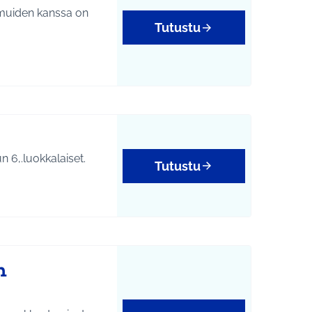
 muiden kanssa on
Tutustu
älän koulun 6,.luokkalaiset.
Tutustu
n