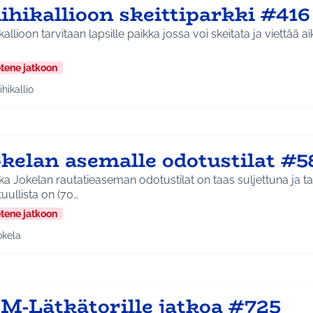
ihikallioon skeittiparkki #416
kallioon tarvitaan lapsille paikka jossa voi skeitata ja viettää aikaa. Pop up id
etene jatkoon
ihikallio
a tulokset aihepiirin mukaan: Riihikallio
okelan asemalle odotustilat #5
a Jokelan rautatieaseman odotustilat on taas suljettuna ja talv
uullista on (70…
etene jatkoon
okela
a tulokset aihepiirin mukaan: Jokela
M-Lätkätorille jatkoa #725