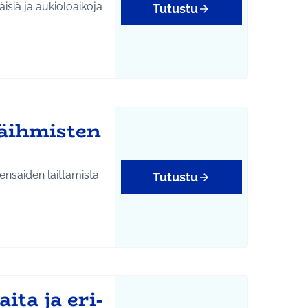
äisiä ja aukioloaikoja
Tutustu
käihmisten
ensaiden laittamista
Tutustu
ta ja eri-