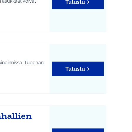
n asukkaat voivat
Tutustu
inoinnissa. Tuodaan
Tutustu
hallien