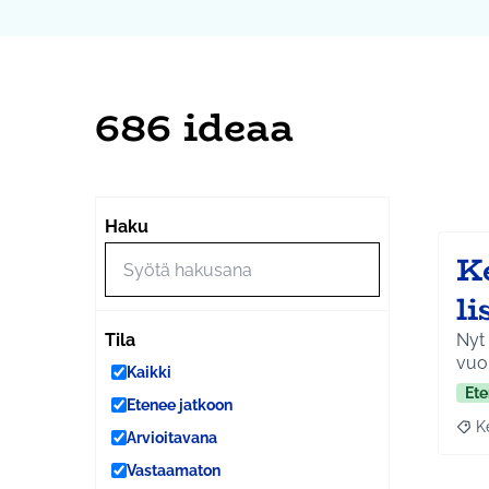
686 ideaa
Ohi
Seuraa
+
Haku
−
K
l
Nyt 
Tila
vuo
Kaikki
Ete
Etenee jatkoon
K
Raja
Arvioitavana
Vastaamaton