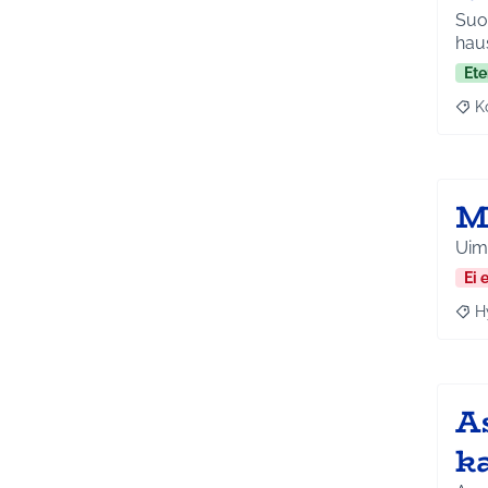
Suo
Ete
K
Raj
M
Ei 
H
Raja
A
k