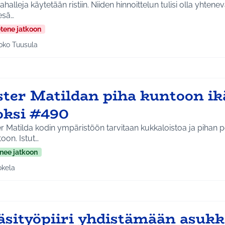
halleja käytetään ristiin. Niiden hinnoittelun tulisi olla yhtenev
esä…
etene jatkoon
oko Tuusula
aa tulokset aihepiirin mukaan: Koko Tuusula
ster Matildan piha kuntoon i
loksi #490
r Matilda kodin ympäristöön tarvitaan kukkaloistoa ja pihan p
oon. Istut…
nee jatkoon
okela
a tulokset aihepiirin mukaan: Jokela
sityöpiiri yhdistämään asukkai