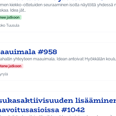
men kiekko-otteluiden seuraaminen isolta näytöltä yhdessä
hauskaa. Idea jät…
nee jatkoon
oko Tuusula
aa tulokset aihepiirin mukaan: Koko Tuusula
aauimala #958
Uimahallin yhteyteen maauimala, Idean antoivat Hyökk
etene jatkoon
yrylä
a tulokset aihepiirin mukaan: Hyrylä
sukasaktiivisuuden lisäämine
aavoitusasioissa #1042