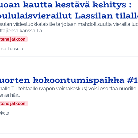
uoan kautta kestävä kehitys :
ululaisvierailut Lassilan tilal
ulan viidesluokkalaisille tarjotaan mahdollisuutta vierailla lu
ttajiensa kanssa La…
etene jatkoon
oko Tuusula
aa tulokset aihepiirin mukaan: Koko Tuusula
uorten kokoontumispaikka #1
alle Tiilitehtaalle (vapon voimakeskus) voisi osoittaa nuoril
nisi häir…
etene jatkoon
okela
a tulokset aihepiirin mukaan: Jokela