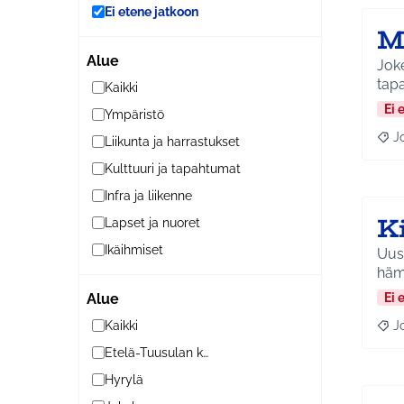
Ei etene jatkoon
M
Alue
Joke
tap
Kaikki
Ei 
Ympäristö
J
Liikunta ja harrastukset
Raja
Kulttuuri ja tapahtumat
Infra ja liikenne
K
Lapset ja nuoret
Ikäihmiset
Uusi
Ei 
Alue
J
Kaikki
Raja
Etelä-Tuusulan kylät
Hyrylä