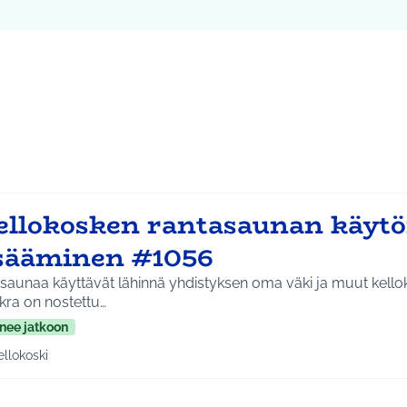
ta kartta
vassa elementissä on kartta, joka esittää tämän sivun tietueet 
107
ellokosken rantasaunan käyt
isääminen #1056
saunaa käyttävät lähinnä yhdistyksen oma väki ja muut kello
kra on nostettu…
nee jatkoon
ellokoski
a tulokset aihepiirin mukaan: Kellokoski