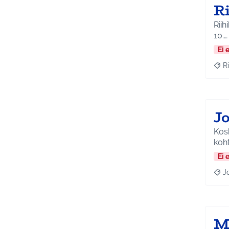
Ri
Riihi
10.…
Ei 
Ri
Raja
J
Kosk
koht
Ei 
J
Raja
M