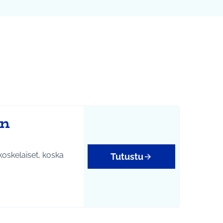
Leaflet
|
©
HERE maps
karttapisteinä. Elementtiä voi käyttää ruudunlukijalla, mutta 
ön
koskelaiset, koska
Tutustu