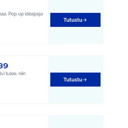
eapaja
Tutustu
89
i tulee, niin
Tutustu