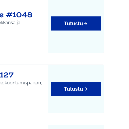
le #1048
okkansa ja
Tutustu
127
le kokoontumispaikan,
Tutustu