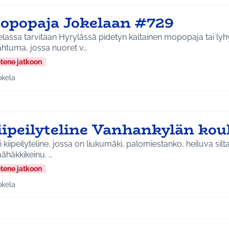
opopaja Jokelaan #729
lassa tarvitaan Hyrylässä pidetyn kaltainen mopopaja tai lyh
ahtuma, jossa nuoret v…
etene jatkoon
okela
a tulokset aihepiirin mukaan: Jokela
iipeilyteline Vanhankylän koul
 kiipeilyteline, jossa on liukumäki, palomiestanko, heiluva silta
hämähäkkikeinu. …
etene jatkoon
okela
a tulokset aihepiirin mukaan: Jokela