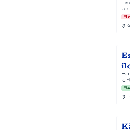
Uima
ja k
Ei 
K
Raj
E
i
Este
kunt
Ete
J
Raja
Kä