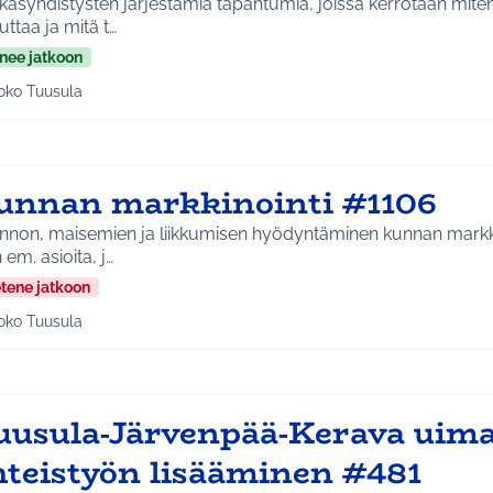
asyhdistysten järjestämiä tapahtumia, joissa kerrotaan mite
uttaa ja mitä t…
nee jatkoon
oko Tuusula
aa tulokset aihepiirin mukaan: Koko Tuusula
unnan markkinointi #1106
nnon, maisemien ja liikkumisen hyödyntäminen kunnan markk
n em. asioita, j…
etene jatkoon
oko Tuusula
aa tulokset aihepiirin mukaan: Koko Tuusula
uusula-Järvenpää-Kerava uima
hteistyön lisääminen #481