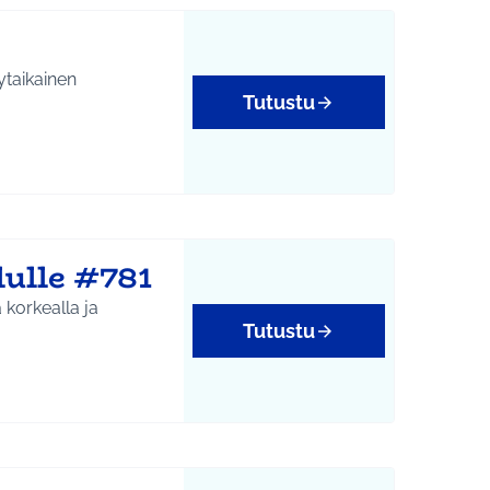
ytaikainen
Tutustu
ulle #781
 korkealla ja
Tutustu