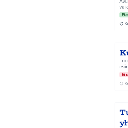
Asuk
vaik
Ete
K
Raj
K
Luo
esii
Ei 
K
Raj
T
y