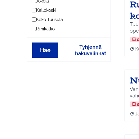
R
Jokela
Kellokoski
ko
Koko Tuusula
Tuus
Riihikallio
ope
Ei 
Tyhjennä
K
Hae
Raj
hakuvalinnat
N
Vanh
vähe
Ei 
J
Raja