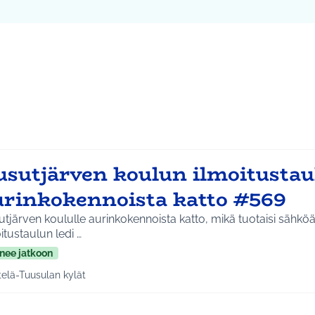
ta kartta
vassa elementissä on kartta, joka esittää tämän sivun tietueet 
107
usutjärven koulun ilmoitustau
urinkokennoista katto #569
tjärven koululle aurinkokennoista katto, mikä tuotaisi sähköä j
itustaulun ledi …
nee jatkoon
telä-Tuusulan kylät
a tulokset aihepiirin mukaan: Etelä-Tuusulan kylät