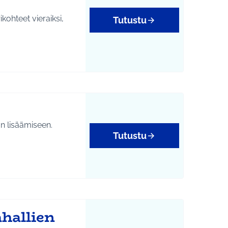
kohteet vieraiksi,
Tutustu
n lisäämiseen.
Tutustu
hallien