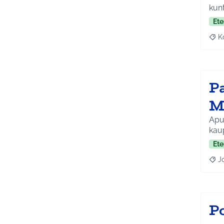
kunt
Ete
K
Raj
P
M
Apua
Ete
J
Raja
P