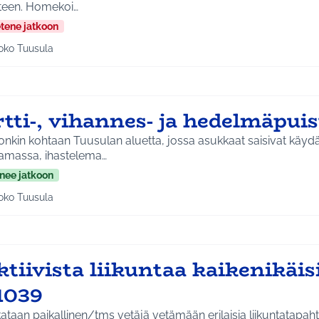
teen. Homekoi…
etene jatkoon
oko Tuusula
aa tulokset aihepiirin mukaan: Koko Tuusula
rtti-, vihannes- ja hedelmäpui
nkin kohtaan Tuusulan aluetta, jossa asukkaat saisivat käyd
tamassa, ihastelema…
nee jatkoon
oko Tuusula
aa tulokset aihepiirin mukaan: Koko Tuusula
tiivista liikuntaa kaikenikäisi
1039
ataan paikallinen/tms vetäjä vetämään erilaisia liikuntatapaht