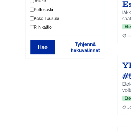
E
Jokela
Kellokoski
Iäkk
saat
Koko Tuusula
Ete
Riihikallio
J
Raja
Tyhjennä
Hae
hakuvalinnat
Yh
#
Elok
voit
Ete
J
Raja