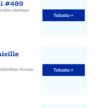
si #489
ristöä ollenkaan,
Tutustu
isille
sityöiltoja. Kouluja
Tutustu