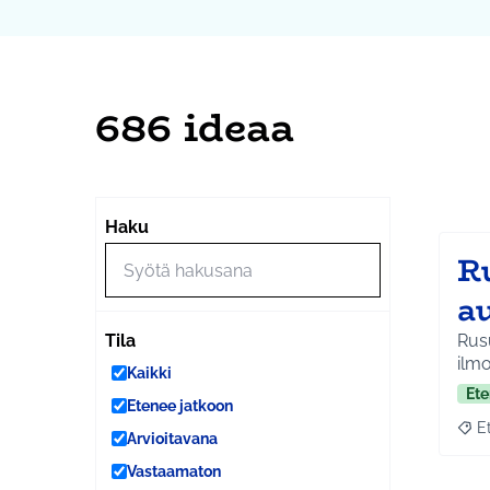
686 ideaa
Ohi
Seuraa
+
Haku
−
R
a
Rusu
Tila
ilmo
Kaikki
Ete
Etenee jatkoon
E
Raja
Arvioitavana
Vastaamaton