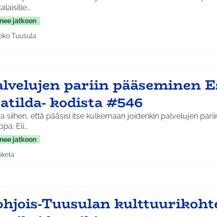
alaisille…
nee jatkoon
oko Tuusula
aa tulokset aihepiirin mukaan: Koko Tuusula
alvelujen pariin pääseminen E
atilda- kodista #546
 siihen, että pääsisi itse kulkemaan joidenkin palvelujen pariin
kauppa. Eli…
nee jatkoon
okela
a tulokset aihepiirin mukaan: Jokela
ohjois-Tuusulan kulttuurikoht