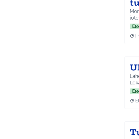
t
Mone
jote
Ete
H
Raja
U
Lahe
Lok
Ete
E
Raja
T