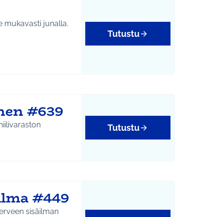
e mukavasti junalla.
Tutustu
inen #639
iilivaraston
Tutustu
 ilma #449
terveen sisäilman