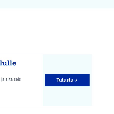
Leaflet
|
©
HERE maps
karttapisteinä. Elementtiä voi käyttää ruudunlukijalla, mutta 
lulle
a siitä sais
Tutustu