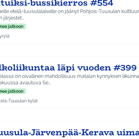
utuiksi-bussikierros #554
lle etelä-tuusulalaiselle on jäänyt Pohjois-Tuusulan kulttuuri
n järjestet…
nee jatkoon
yrylä
a tulokset aihepiirin mukaan: Hyrylä
lkoliikuntaa läpi vuoden #399
lassa on oivallinen mahdollisuus matalan kynnyksen liikunna
akuussa avautuva Se…
nee jatkoon
telä-Tuusulan kylät
a tulokset aihepiirin mukaan: Etelä-Tuusulan kylät
uusula-Järvenpää-Kerava uima