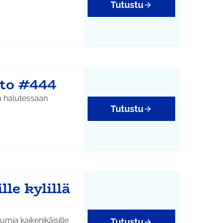
Tutustu
sto #444
ä halutessaan
Tutustu
lle kylillä
umia kaikenikäisille
Tutustu