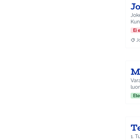
J
Joke
Kun 
Ei 
J
Raja
M
Vara
luom
Ete
T
1. T