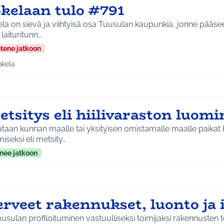
okelaan tulo #791
la on sievä ja viihtyisä osa Tuusulan kaupunkia, jonne pääse
laituritunn…
etene jatkoon
okela
a tulokset aihepiirin mukaan: Jokela
etsitys eli hiilivaraston luom
taan kunnan maalle tai yksityisen omistamalle maalle paikat h
iseksi eli metsity…
nee jatkoon
erveet rakennukset, luonto ja
uusulan profiloituminen vastuulliseksi toimijaksi rakennusten 