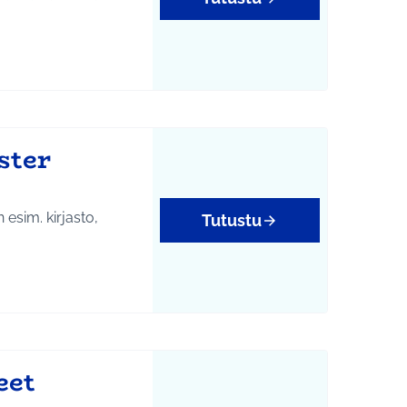
ster
 esim. kirjasto,
Tutustu
eet