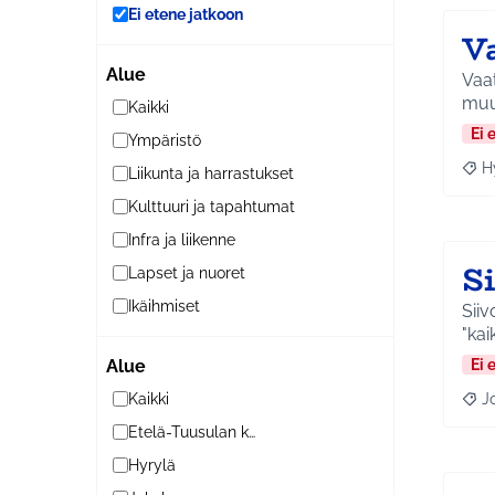
Ei etene jatkoon
V
Alue
Vaat
Kaikki
Ei 
Ympäristö
H
Liikunta ja harrastukset
Raja
Kulttuuri ja tapahtumat
Infra ja liikenne
S
Lapset ja nuoret
Ikäihmiset
Sii
"kai
Ei 
Alue
J
Kaikki
Raja
Etelä-Tuusulan kylät
Hyrylä