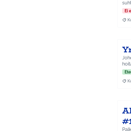
suh
Ei 
K
Raj
Y
Joho
hoi
Ete
K
Raj
Ak
#
Palk