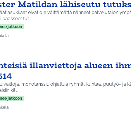
ster Matildan lähiseutu tutuk
äät asukkaat eivät ole välttämättä nähneet palvelutalon ympä
i päässeet tut…
nee jatkoon
okela
a tulokset aihepiirin mukaan: Jokela
teisiä illanviettoja alueen ihm
514
uvailtoja, monotanssit, ohjattua ryhmäliikuntaa, puutyö- ja kä
aisiin kä…
nee jatkoon
okela
a tulokset aihepiirin mukaan: Jokela