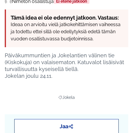
Nimetön osallistuja
Ei etene jatkoon
Tämä idea ei ole edennyt jatkoon. Vastaus:
Ideaa on arvioitu vielä jatkokehittämisen vaiheessa
ja todettu ettei sillä ole edellytyksiä edetä tämän
vuoden osallistuvassa budjetoinnissa.
Päiväkummuntien ja Jokelantien välinen tie
(Kiskokuja) on valaisematon. Katuvalot lisäisivät
turvallisuutta kyseisellä tiellä.
Jokelan joulu 24.11.
Jokela
Rajaa tulokset aihepiirin mukaan: Jokel
Jaa