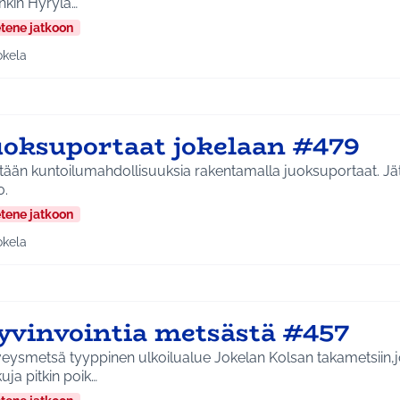
enkin Hyrylä…
etene jatkoon
okela
a tulokset aihepiirin mukaan: Jokela
uoksuportaat jokelaan #479
ään kuntoilumahdollisuuksia rakentamalla juoksuportaat. Jätetty pop up pajassa
0.
etene jatkoon
okela
a tulokset aihepiirin mukaan: Jokela
yvinvointia metsästä #457
metsä tyyppinen ulkoilualue Jokelan Kolsan takametsiin,joissa risteilee
uja pitkin poik…