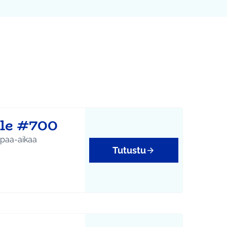
Leaflet
|
©
HERE maps
karttapisteinä. Elementtiä voi käyttää ruudunlukijalla, mutta 
le #700
apaa-aikaa
Tutustu