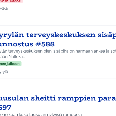
etene jatkoon
okela
a tulokset aihepiirin mukaan: Jokela
yrylän terveyskeskuksen sisä
unnostus #588
ylän terveyskeskuksen pieni sisäpiha on harmaan ankea ja sot
tään Nalleka…
nee jatkoon
yrylä
a tulokset aihepiirin mukaan: Hyrylä
uusulan skeitti ramppien par
597
jennetaan koko tuusulan nykyisiä ramppeja