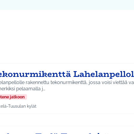
ta kartta
vassa elementissä on kartta, joka esittää tämän sivun tietueet 
107
ekonurmikenttä Lahelanpellol
lanpellolle rakennettu tekonurmikenttä, jossa voisi viettää v
erkiksi pelaamalla j…
etene jatkoon
telä-Tuusulan kylät
a tulokset aihepiirin mukaan: Etelä-Tuusulan kylät