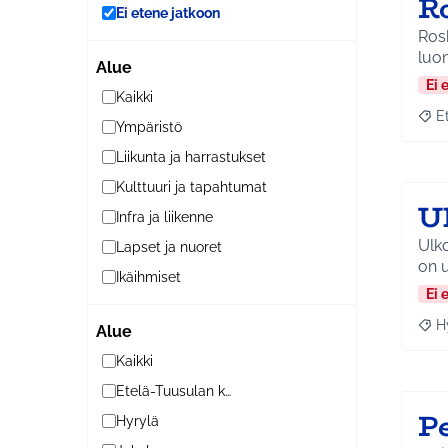
R
Ei etene jatkoon
Ros
luon
Alue
Ei 
Kaikki
E
Raja
Ympäristö
Liikunta ja harrastukset
Kulttuuri ja tapahtumat
U
Infra ja liikenne
Ulko
Lapset ja nuoret
on u
Ikäihmiset
Ei 
H
Alue
Raja
Kaikki
Etelä-Tuusulan kylät
P
Hyrylä