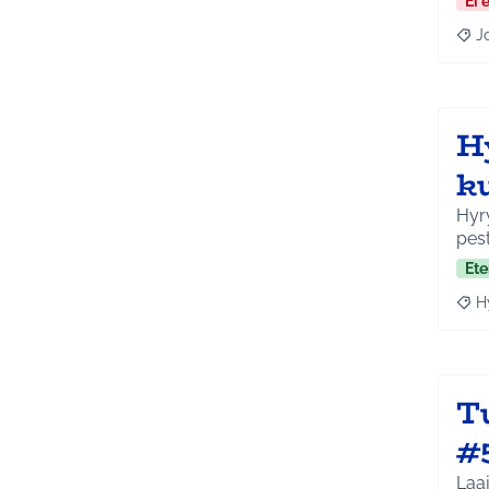
Ei 
J
Raja
H
k
Hyr
pes
Ete
H
Raja
T
#
Laa