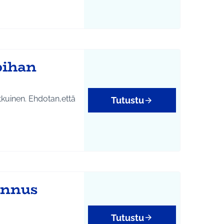
pihan
kuinen. Ehdotan,että
Tutustu
annus
Tutustu