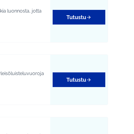
ia luonnosta, jotta
Tutustu
yleisöluisteluvuoroja
Tutustu