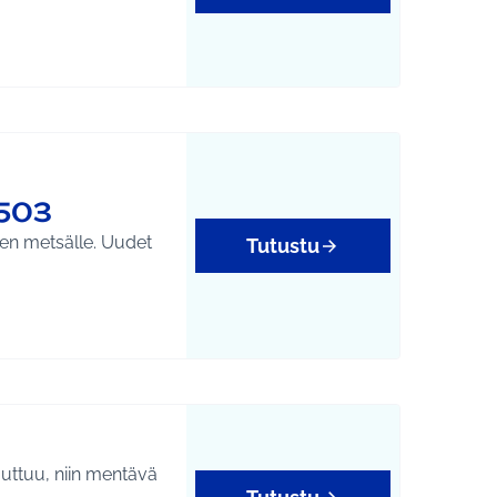
503
sen metsälle. Uudet
Tutustu
puuttuu, niin mentävä