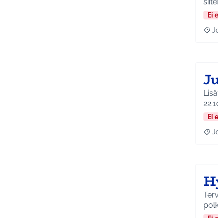
siit
Ei 
J
Raja
J
Lisät
22.1
Ei 
J
Raja
H
Terveys
polk