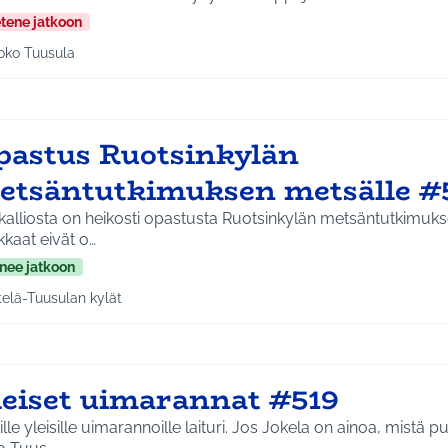
etene jatkoon
oko Tuusula
aa tulokset aihepiirin mukaan: Koko Tuusula
pastus Ruotsinkylän
etsäntutkimuksen metsälle #
ikalliosta on heikosti opastusta Ruotsinkylän metsäntutkimuk
kaat eivät o…
nee jatkoon
telä-Tuusulan kylät
a tulokset aihepiirin mukaan: Etelä-Tuusulan kylät
leiset uimarannat #519
ille yleisille uimarannoille laituri. Jos Jokela on ainoa, mistä 