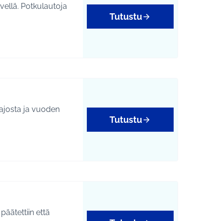
vellä. Potkulautoja
Tutustu
iajosta ja vuoden
Tutustu