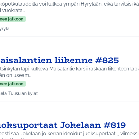
öpotkulaudoilla voi kulkea ympäri Hyrylään, eikä tarvitsisi kä
i vuokrata…
nee jatkoon
yrylä
a tulokset aihepiirin mukaan: Hyrylä
aisalantien liikenne #825
sinkylän läpi kulkeva Maisalantie kärsii raskaan liikenteen läp
ään on useam…
nee jatkoon
telä-Tuusulan kylät
a tulokset aihepiirin mukaan: Etelä-Tuusulan kylät
uoksuportaat Jokelaan #819
 saa Jokelaan jo kerran ideoidut juoksuportaat,,, viimeksi päätettiin että