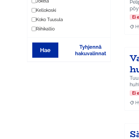
Jokela
Peli
pöy
Kellokoski
Ei 
Koko Tuusula
H
Riihikallio
Raja
Tyhjennä
Hae
hakuvalinnat
V
h
Tuu
huh
Ei 
H
Raja
S