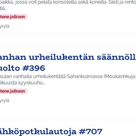
paikka, jossa voit pelata konsoleilla sekä koneilla. Siisti ja ren
tiä…
etene jatkoon
yrylä
a tulokset aihepiirin mukaan: Hyrylä
anhan urheilukentän säännöl
uolto #396
sulan vanhalla urheilukentällä Sahankulmassa (Moukarinkuja 
tikuusta syyskuuhu…
etene jatkoon
yrylä
a tulokset aihepiirin mukaan: Hyrylä
ähköpotkulautoja #707