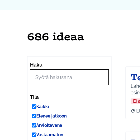
686 ideaa
Ohi
Seuraa
+
Haku
−
T
Lahe
esim
Tila
Ei 
Kaikki
E
Raja
Etenee jatkoon
Arvioitavana
Vastaamaton