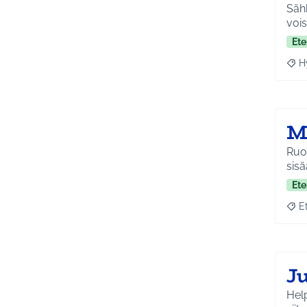
Sähk
vois
Ete
H
Raja
M
Ruot
sis
Ete
E
Raja
J
Helposti