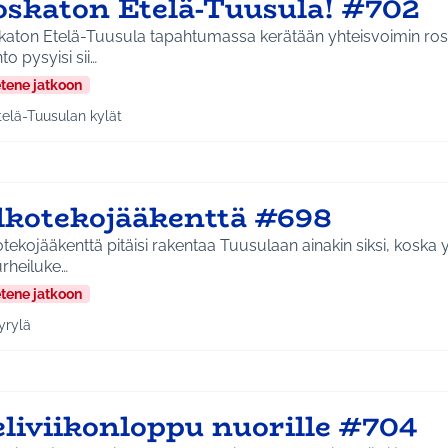
oskaton Etelä-Tuusula! #702
katon Etelä-Tuusula tapahtumassa kerätään yhteisvoimin rosk
to pysyisi sii…
etene jatkoon
telä-Tuusulan kylät
a tulokset aihepiirin mukaan: Etelä-Tuusulan kylät
lkotekojääkenttä #698
tekojääkenttä pitäisi rakentaa Tuusulaan ainakin siksi, koska 
rheiluke…
etene jatkoon
yrylä
a tulokset aihepiirin mukaan: Hyrylä
eliviikonloppu nuorille #704