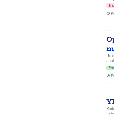
Ei 
K
Raj
O
m
Riih
asuk
Ete
E
Raja
Y
Kaik