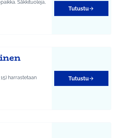
topaikka. Säkkituoleja,
Tutustu
linen
15) harrastetaan
Tutustu