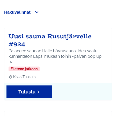
Hakuvalinnat
Ohita kartta
Leaflet
|
©
HERE maps
Seuraavassa elementissä on kartta, joka esittää tämän sivun 
107
+
−
Uusi sauna Rusutjärvelle
#924
Palaneen saunan tilalle höyrysauna. Idea saatu
kunnantalon Lapsi mukaan töihin -päivän pop up
pa…
Ei etene jatkoon
Koko Tuusula
Rajaa tulokset aihepiirin mukaan: Koko Tuusula
Tutustu