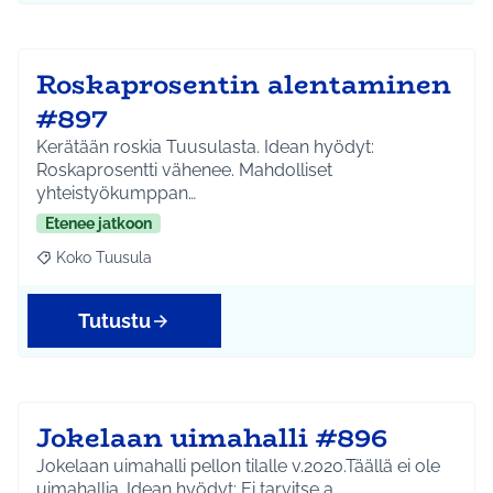
Roskaprosentin alentaminen
#897
Kerätään roskia Tuusulasta. Idean hyödyt:
Roskaprosentti vähenee. Mahdolliset
yhteistyökumppan…
Etenee jatkoon
Koko Tuusula
Rajaa tulokset aihepiirin mukaan: Koko Tuusula
Tutustu
Jokelaan uimahalli #896
Jokelaan uimahalli pellon tilalle v.2020.Täällä ei ole
uimahallia. Idean hyödyt: Ei tarvitse a…