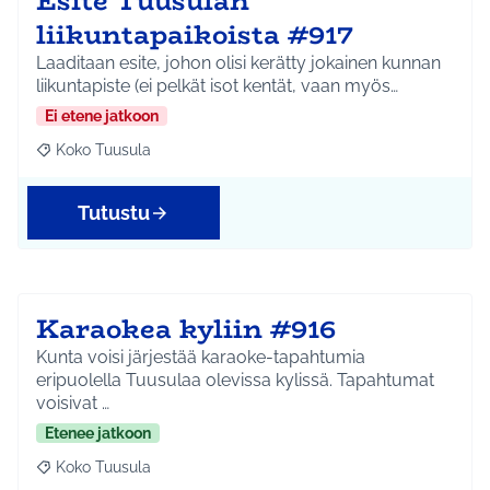
Esite Tuusulan
liikuntapaikoista #917
Laaditaan esite, johon olisi kerätty jokainen kunnan
liikuntapiste (ei pelkät isot kentät, vaan myös…
Ei etene jatkoon
Koko Tuusula
Rajaa tulokset aihepiirin mukaan: Koko Tuusula
Tutustu
Karaokea kyliin #916
Kunta voisi järjestää karaoke-tapahtumia
eripuolella Tuusulaa olevissa kylissä. Tapahtumat
voisivat …
Etenee jatkoon
Koko Tuusula
Rajaa tulokset aihepiirin mukaan: Koko Tuusula