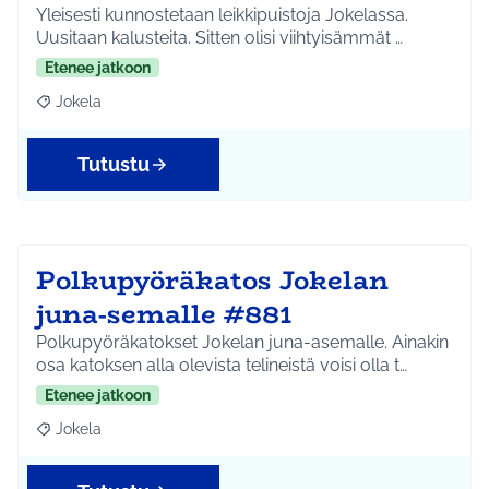
Yleisesti kunnostetaan leikkipuistoja Jokelassa.
Uusitaan kalusteita. Sitten olisi viihtyisämmät …
Etenee jatkoon
Jokela
Rajaa tulokset aihepiirin mukaan: Jokela
Tutustu
Polkupyöräkatos Jokelan
juna-semalle #881
Polkupyöräkatokset Jokelan juna-asemalle. Ainakin
osa katoksen alla olevista telineistä voisi olla t…
Etenee jatkoon
Jokela
Rajaa tulokset aihepiirin mukaan: Jokela