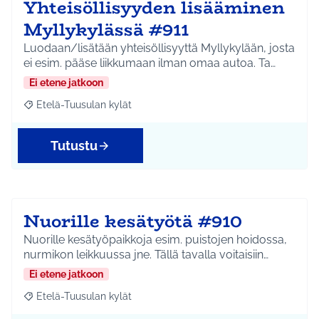
Yhteisöllisyyden lisääminen
Myllykylässä #911
Luodaan/lisätään yhteisöllisyyttä Myllykylään, josta
ei esim. pääse liikkumaan ilman omaa autoa. Ta…
Ei etene jatkoon
Etelä-Tuusulan kylät
Rajaa tulokset aihepiirin mukaan: Etelä-Tuusulan kylät
Tutustu
Nuorille kesätyötä #910
Nuorille kesätyöpaikkoja esim. puistojen hoidossa,
nurmikon leikkuussa jne. Tällä tavalla voitaisiin…
Ei etene jatkoon
Etelä-Tuusulan kylät
Rajaa tulokset aihepiirin mukaan: Etelä-Tuusulan kylät