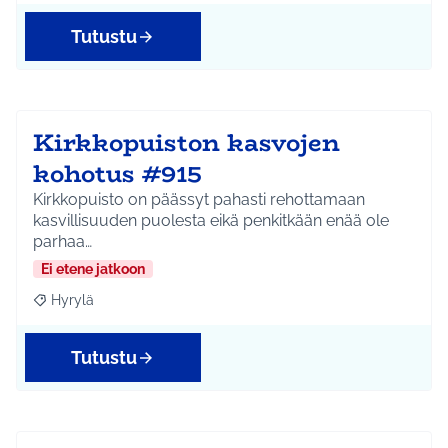
Tutustu
Kirkkopuiston kasvojen
kohotus #915
Kirkkopuisto on päässyt pahasti rehottamaan
kasvillisuuden puolesta eikä penkitkään enää ole
parhaa…
Ei etene jatkoon
Hyrylä
Rajaa tulokset aihepiirin mukaan: Hyrylä
Tutustu