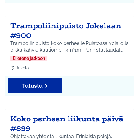
Trampoliinipuisto Jokelaan
#900
Trampoliinipuisto koko perheelle.Puistossa voisi olla
pikku kahvio,kuutiomeri 3m*1m. Ponnistuslaudat…
Ei etene jatkoon
Jokela
Rajaa tulokset aihepiirin mukaan: Jokela
Tutustu
Koko perheen liikunta päivä
#899
Ohjattavaa yhteistä liikuntaa. Erinlaisia pelejä,