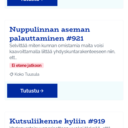
Nuppulinnan aseman
palauttaminen #921
Selvittää miten kunnan omistamia maita voisi
kaavoittamalla liittää yhdyskuntarakenteeseen niin,
ett…
Ei etene jatkoon
Koko Tuusula
Rajaa tulokset aihepiirin mukaan: Koko Tuusula
Tutustu
Kutsuliikenne kyliin #919