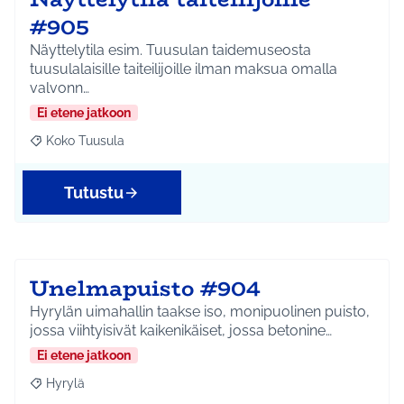
#905
Näyttelytila esim. Tuusulan taidemuseosta
tuusulalaisille taiteilijoille ilman maksua omalla
valvonn…
Ei etene jatkoon
Koko Tuusula
Rajaa tulokset aihepiirin mukaan: Koko Tuusula
Tutustu
Unelmapuisto #904
Hyrylän uimahallin taakse iso, monipuolinen puisto,
jossa viihtyisivät kaikenikäiset, jossa betonine…
Ei etene jatkoon
Hyrylä
Rajaa tulokset aihepiirin mukaan: Hyrylä