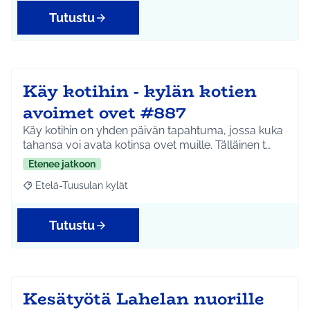
Tutustu
Käy kotihin - kylän kotien
avoimet ovet #887
Käy kotihin on yhden päivän tapahtuma, jossa kuka
tahansa voi avata kotinsa ovet muille. Tälläinen t…
Etenee jatkoon
Etelä-Tuusulan kylät
Rajaa tulokset aihepiirin mukaan: Etelä-Tuusulan kylät
Tutustu
Kesätyötä Lahelan nuorille