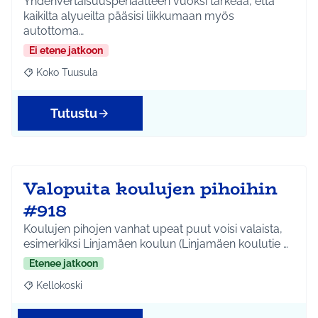
Yhdenvertaisuusperiaatteen vuoksi tärkeää, että
kaikilta alyueilta pääsisi liikkumaan myös
autottoma…
Ei etene jatkoon
Koko Tuusula
Rajaa tulokset aihepiirin mukaan: Koko Tuusula
Tutustu
Valopuita koulujen pihoihin
#918
Koulujen pihojen vanhat upeat puut voisi valaista,
esimerkiksi Linjamäen koulun (Linjamäen koulutie …
Etenee jatkoon
Kellokoski
Rajaa tulokset aihepiirin mukaan: Kellokoski