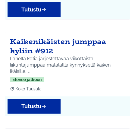
Tutustu
Kaikenikäisten jumppaa
kyliin #912
Lähellä kotia järjestettävää viikottaista
liikuntajumppaa matalallla kynnyksellä kaiken
ikäisille. …
Etenee jatkoon
Koko Tuusula
Rajaa tulokset aihepiirin mukaan: Koko Tuusula
Tutustu