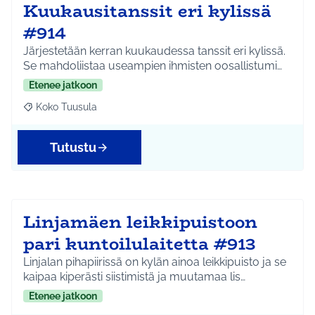
Kuukausitanssit eri kylissä
#914
Järjestetään kerran kuukaudessa tanssit eri kylissä.
Se mahdoliistaa useampien ihmisten oosallistumi…
Etenee jatkoon
Koko Tuusula
Rajaa tulokset aihepiirin mukaan: Koko Tuusula
Tutustu
Linjamäen leikkipuistoon
pari kuntoilulaitetta #913
Linjalan pihapiirissä on kylän ainoa leikkipuisto ja se
kaipaa kiperästi siistimistä ja muutamaa lis…
Etenee jatkoon