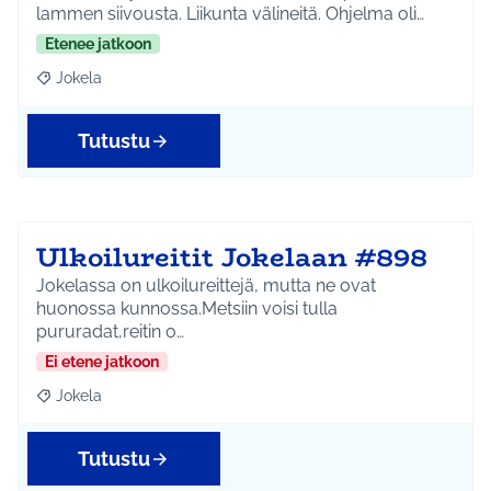
lammen siivousta. Liikunta välineitä. Ohjelma oli…
Etenee jatkoon
Jokela
Rajaa tulokset aihepiirin mukaan: Jokela
Tutustu
Ulkoilureitit Jokelaan #898
Jokelassa on ulkoilureittejä, mutta ne ovat
huonossa kunnossa.Metsiin voisi tulla
pururadat,reitin o…
Ei etene jatkoon
Jokela
Rajaa tulokset aihepiirin mukaan: Jokela
Tutustu