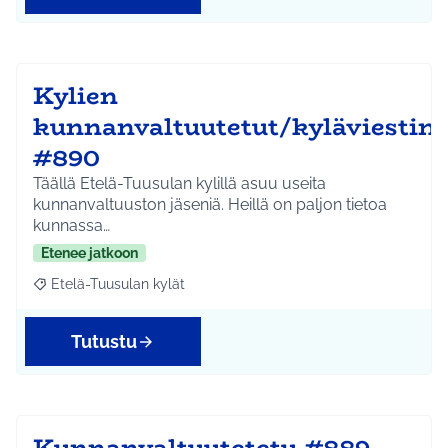
Kylien
kunnanvaltuutetut/kyläviestin
#890
Täällä Etelä-Tuusulan kylillä asuu useita
kunnanvaltuuston jäseniä. Heillä on paljon tietoa
kunnassa…
Etenee jatkoon
Etelä-Tuusulan kylät
Rajaa tulokset aihepiirin mukaan: Etelä-Tuusulan kylät
Tutustu
Kunnanvaltuutetetu #889