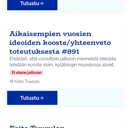
Tutustu
Aikaisempien vuosien
ideoiden kooste/yhteenveto
toteutuksesta #891
Ehdotan, että vuosittain jatkoon menneistä ideoista
tehdään kooste esim. kyläblogin muodossa alueit…
Ei etene jatkoon
Koko Tuusula
Rajaa tulokset aihepiirin mukaan: Koko Tuusula
Tutustu