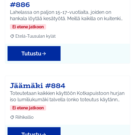
#886
Lahelassa on paljon 15-17-vuotiaita, joiden on
hankala löytää kesätyötä. Meillä kaikilla on kuitenki…
Ei etene jatkoon
Etelä-Tuusulan kylät
Rajaa tulokset aihepiirin mukaan: Etelä-Tuusulan kylät
Tutustu
Jäämäki #884
Toteutetaan kaikkien käyttöön Kotkapuistoon hurjan
iso lumiliukumäki talvella (onko toteutus käytänn…
Ei etene jatkoon
Riihikallio
Rajaa tulokset aihepiirin mukaan: Riihikallio
Tutustu