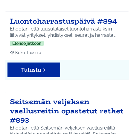
Luontoharrastuspäivä #894
Ehdotan, että tuusulalaiset luontoharrastuksiin
liittyvät yritykset, yhdistykset, seurat ja harrasta…
Etenee jatkoon
Koko Tuusula
Rajaa tulokset aihepiirin mukaan: Koko Tuusula
Tutustu
Seitsemän veljeksen
vaellusreitin opastetut retket
#893
Ehdotan, että Seitsemän veljeksen vaellusreitillä