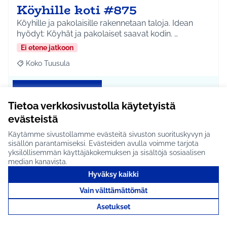
Köyhille koti #875
Köyhille ja pakolaisille rakennetaan taloja. Idean
hyödyt: Köyhät ja pakolaiset saavat kodin. …
Ei etene jatkoon
Koko Tuusula
Rajaa tulokset aihepiirin mukaan: Koko Tuusula
Tutustu
Tietoa verkkosivustolla käytetyistä
evästeistä
Käytämme sivustollamme evästeitä sivuston suorituskyvyn ja
Sähköpotkulautoja Jokelaan
sisällön parantamiseksi. Evästeiden avulla voimme tarjota
yksilöllisemmän käyttäjäkokemuksen ja sisältöjä sosiaalisen
#874
median kanavista.
Hyväksy kaikki
Sähköpotkulautoja Jokelaan. Idean hyödyt:
Helpottaa kulkua keskustan alueella. Mahdolliset
Vain välttämättömät
yh…
Asetukset
Etenee jatkoon
Jokela