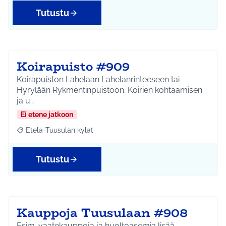
Tutustu
Koirapuisto #909
Koirapuiston Lahelaan Lahelanrinteeseen tai
Hyrylään Rykmentinpuistoon. Koirien kohtaamisen
ja u…
Ei etene jatkoon
Etelä-Tuusulan kylät
Rajaa tulokset aihepiirin mukaan: Etelä-Tuusulan kylät
Tutustu
Kauppoja Tuusulaan #908
Esim. vaatekauppoja ja huoltoasemia lisää