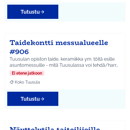
Tutustu
Taidekontti messualueelle
#906
Tuusulan opiston taide, keramiikka ym. töitä esille
asuntomessuille - mitä Tuusulassa voi tehdä/harr…
Ei etene jatkoon
Koko Tuusula
Rajaa tulokset aihepiirin mukaan: Koko Tuusula
Tutustu
Näyttelytila taiteilijoille