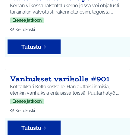
Kerran viikossa rakentelukerho jossa voi ohjatusti
tai ainakin valvotusti rakennella esim. legoista …
Etenee jatkoon
Kellokoski
Rajaa tulokset aihepiirin mukaan: Kellokoski
Tutustu
Vanhukset varikolle #901
Kotitalkkari Kellokoskelle. Hän auttaisi ihmisiä,
etenkin vanhuksia erilaisissa töissä. Puutarhatyöt…
Etenee jatkoon
Kellokoski
Rajaa tulokset aihepiirin mukaan: Kellokoski
Tutustu