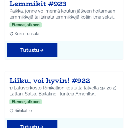
Lemmikit #923
Paikka, jonne voi mennä koulun jälkeen hoitamaan
lemmikkejä tai lainata lemmikkejä kotiin ilmaiseksi…
Etenee jatkoon
Koko Tuusula
Rajaa tulokset aihepiirin mukaan: Koko Tuusula
Tutustu
Liiku, voi hyvin! #922
1) Latuverkosto Riihikallion koululta talvella 19-20 2)
Lattari, Salsa, Bailatino -tunteja Amerillw…
Etenee jatkoon
Riihikallio
Rajaa tulokset aihepiirin mukaan: Riihikallio
Tutustu