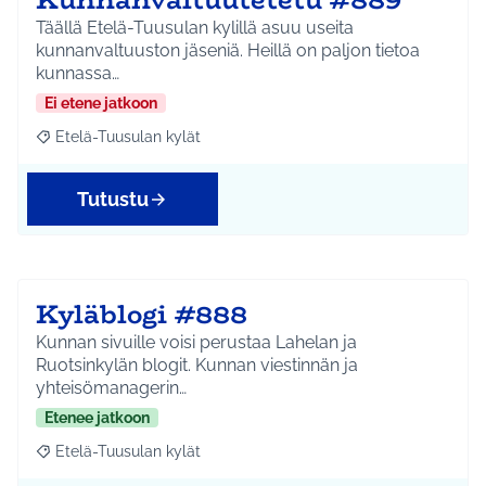
Täällä Etelä-Tuusulan kylillä asuu useita
kunnanvaltuuston jäseniä. Heillä on paljon tietoa
kunnassa…
Ei etene jatkoon
Etelä-Tuusulan kylät
Rajaa tulokset aihepiirin mukaan: Etelä-Tuusulan kylät
Tutustu
Kyläblogi #888
Kunnan sivuille voisi perustaa Lahelan ja
Ruotsinkylän blogit. Kunnan viestinnän ja
yhteisömanagerin…
Etenee jatkoon
Etelä-Tuusulan kylät
Rajaa tulokset aihepiirin mukaan: Etelä-Tuusulan kylät