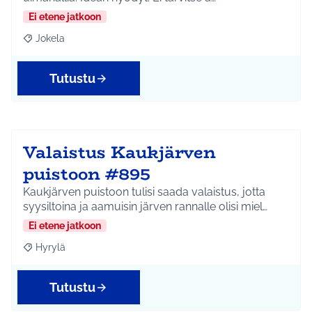
Ei etene jatkoon
Jokela
Rajaa tulokset aihepiirin mukaan: Jokela
Tutustu
Valaistus Kaukjärven
puistoon #895
Kaukjärven puistoon tulisi saada valaistus, jotta
syysiltoina ja aamuisin järven rannalle olisi miel…
Ei etene jatkoon
Hyrylä
Rajaa tulokset aihepiirin mukaan: Hyrylä
Tutustu