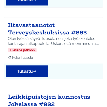
Iltavastaanotot
Terveyskeskuksissa #883
Olen työssä käyvä Tuusulainen, joka työskentelee
kuntarajan ulkopuolella. Uskon, että moni minun lis…
Ei etene jatkoon
Koko Tuusula
Rajaa tulokset aihepiirin mukaan: Koko Tuusula
Tutustu
Leikkipuistojen kunnostus
Jokelassa #882