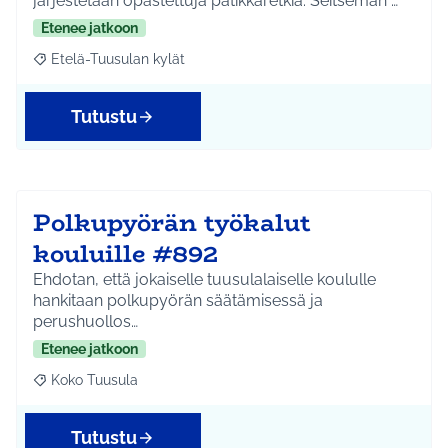
järjestetään opastettuja patikkaretkiä. Seitsemän …
Etenee jatkoon
Etelä-Tuusulan kylät
Rajaa tulokset aihepiirin mukaan: Etelä-Tuusulan kylät
Tutustu
Polkupyörän työkalut
kouluille #892
Ehdotan, että jokaiselle tuusulalaiselle koululle
hankitaan polkupyörän säätämisessä ja
perushuollos…
Etenee jatkoon
Koko Tuusula
Rajaa tulokset aihepiirin mukaan: Koko Tuusula
Tutustu