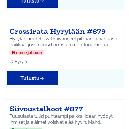
Tutustu
Crossirata Hyrylään #879
Hyrylän nuoret ovat kaivanneet pitkään ja hartaasti
paikkaa, jossa voisi harrastaa moottoriurheilua …
Ei etene jatkoon
Hyrylä
Rajaa tulokset aihepiirin mukaan: Hyrylä
Tutustu
Siivoustalkoot #877
Tuusulasta tulisi puhtaampi paikka. Idean hyödyt:
Ihmiset ja eläimet voisivat elää hyvin. Mahd…