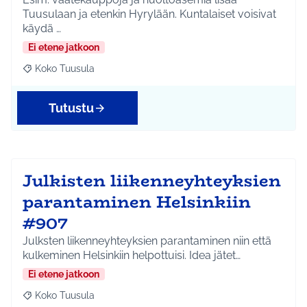
Tuusulaan ja etenkin Hyrylään. Kuntalaiset voisivat
käydä …
Ei etene jatkoon
Koko Tuusula
Rajaa tulokset aihepiirin mukaan: Koko Tuusula
Tutustu
Julkisten liikenneyhteyksien
parantaminen Helsinkiin
#907
Julksten liikenneyhteyksien parantaminen niin että
kulkeminen Helsinkiin helpottuisi. Idea jätet…
Ei etene jatkoon
Koko Tuusula
Rajaa tulokset aihepiirin mukaan: Koko Tuusula