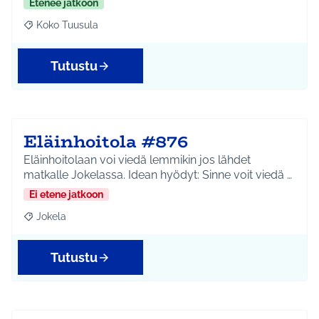
Etenee jatkoon
Koko Tuusula
Rajaa tulokset aihepiirin mukaan: Koko Tuusula
Tutustu
Eläinhoitola #876
Eläinhoitolaan voi viedä lemmikin jos lähdet
matkalle Jokelassa. Idean hyödyt: Sinne voit viedä …
Ei etene jatkoon
Jokela
Rajaa tulokset aihepiirin mukaan: Jokela
Tutustu