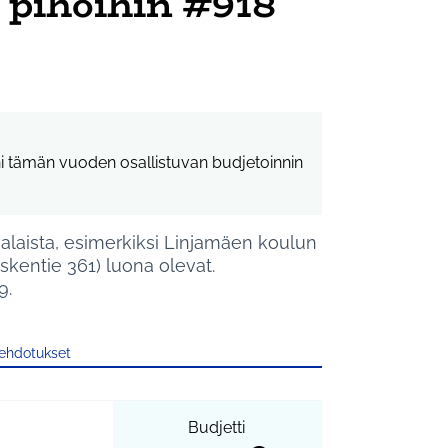
 pihoihin #918
ni tämän vuoden osallistuvan budjetoinnin
alaista, esimerkiksi Linjamäen koulun
oskentie 361) luona olevat.
9.
 ehdotukset
Budjetti