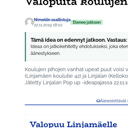
Valopuita koulujen
Nimetön osallistuja
Etenee jatkoon
22.11.2019 18:02
Tämä idea on edennyt jatkoon. Vastaus:
Ideaa on jatkokehitetty ehdotukseksi, joka ete
äänestykseen.
Koulujen pihojen vanhat upeat puut voisi v
(Linjamäen koulutie 42) ja Linjalan (Kellok
Jätetty Linjalan Pop up -ideapajassa 22.11.1
Äänestettävät
Valopuu Linjamäelle