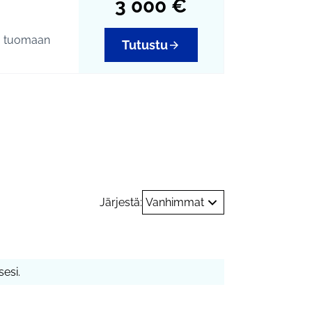
3 000 €
u tuomaan
Tutustu
0 3143048,
essa mediassa
20
Järjestä:
Vanhimmat
esi.