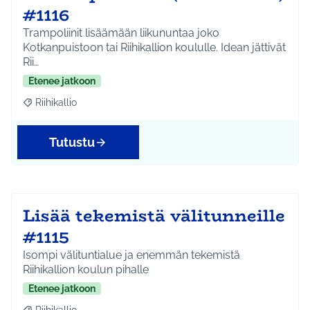
#1116
Trampoliinit lisäämään liikununtaa joko
Kotkanpuistoon tai Riihikallion koululle. Idean jättivät
Rii…
Etenee jatkoon
Riihikallio
Rajaa tulokset aihepiirin mukaan: Riihikallio
Tutustu
Lisää tekemistä välitunneille
#1115
Isompi välituntialue ja enemmän tekemistä
Riihikallion koulun pihalle
Etenee jatkoon