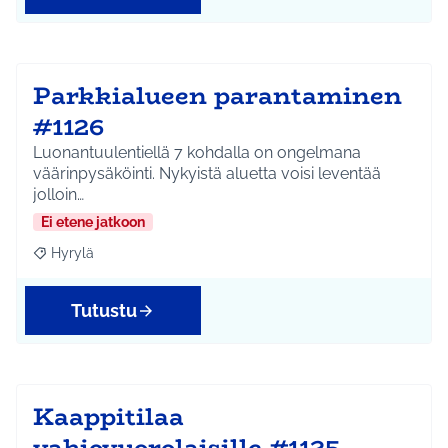
Parkkialueen parantaminen
#1126
Luonantuulentiellä 7 kohdalla on ongelmana
väärinpysäköinti. Nykyistä aluetta voisi leventää
jolloin…
Ei etene jatkoon
Hyrylä
Rajaa tulokset aihepiirin mukaan: Hyrylä
Tutustu
Kaappitilaa
vakiovuorolaisille #1125