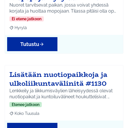
Nuoret tarvitsevat paikan, jossa voivat yhdessä
korjata ja huoltaa mopojaan. Tilassa pitäisi olla op…
Ei etene jatkoon
Hyrylä
Rajaa tulokset aihepiirin mukaan: Hyrylä
Tutustu
Lisätään nuotiopaikkoja ja
ulkoliikuntavälinitä #1130
Lenkkeily ja liikkumisväylien läheisyydessä olevat
nuotiopaikat ja kuntoiluvälineet houkuttelisivat …
Etenee jatkoon
Koko Tuusula
Rajaa tulokset aihepiirin mukaan: Koko Tuusula