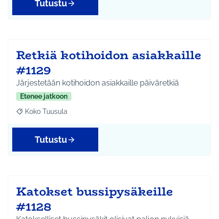
Tutustu
Retkiä kotihoidon asiakkaille
#1129
Järjestetään kotihoidon asiakkaille päiväretkiä
Etenee jatkoon
Koko Tuusula
Rajaa tulokset aihepiirin mukaan: Koko Tuusula
Tutustu
Katokset bussipysäkeille
#1128