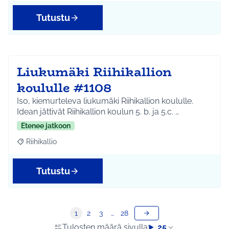
Tutustu
Liukumäki Riihikallion
koululle #1108
Iso, kiemurteleva liukumäki Riihikallion koululle.
Idean jättivät Riihikallion koulun 5. b. ja 5.c. …
Etenee jatkoon
Riihikallio
Rajaa tulokset aihepiirin mukaan: Riihikallio
Tutustu
1
2
3
…
28
Tulosten määrä sivulla:
25