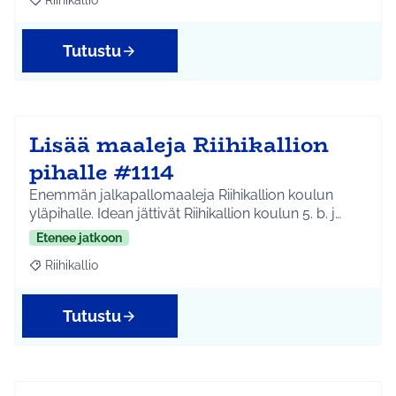
Riihikallio
Rajaa tulokset aihepiirin mukaan: Riihikallio
Tutustu
Lisää maaleja Riihikallion
pihalle #1114
Enemmän jalkapallomaaleja Riihikallion koulun
yläpihalle. Idean jättivät Riihikallion koulun 5. b. j…
Etenee jatkoon
Riihikallio
Rajaa tulokset aihepiirin mukaan: Riihikallio
Tutustu