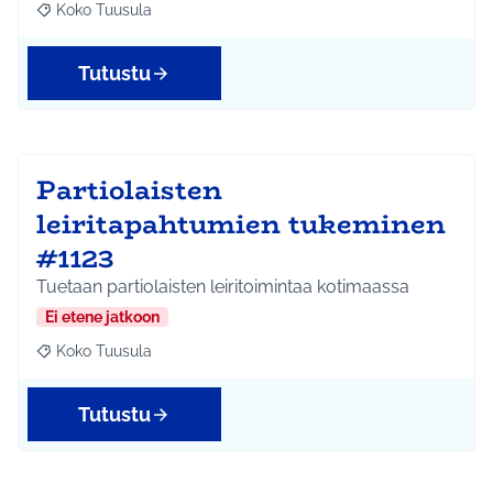
Koko Tuusula
Rajaa tulokset aihepiirin mukaan: Koko Tuusula
Tutustu
Partiolaisten
leiritapahtumien tukeminen
#1123
Tuetaan partiolaisten leiritoimintaa kotimaassa
Ei etene jatkoon
Koko Tuusula
Rajaa tulokset aihepiirin mukaan: Koko Tuusula
Tutustu