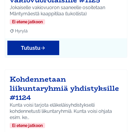
Jokaiselle vakiovuoron saaneelle osoitetaan
Mäntymäestä kaappitilaa (lukollista)
Ei etene jatkoon
Hyrylä
Rajaa tulokset aihepiirin mukaan: Hyrylä
Tutustu
Kohdennetaan
liikuntaryhmiä yhdistyksille
#1124
Kunta voisi tarjota eläkeläisyhdistykselli
kohdennetusti liikuntaryhmiä. Kunta voisi ohjata
esim. ke…
Ei etene jatkoon