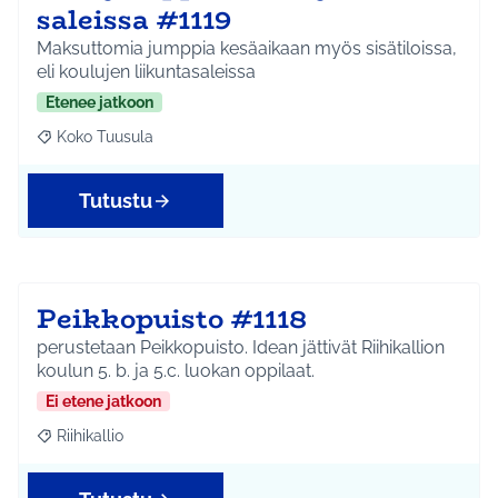
saleissa #1119
Maksuttomia jumppia kesäaikaan myös sisätiloissa,
eli koulujen liikuntasaleissa
Etenee jatkoon
Koko Tuusula
Rajaa tulokset aihepiirin mukaan: Koko Tuusula
Tutustu
Peikkopuisto #1118
perustetaan Peikkopuisto. Idean jättivät Riihikallion
koulun 5. b. ja 5.c. luokan oppilaat.
Ei etene jatkoon
Riihikallio
Rajaa tulokset aihepiirin mukaan: Riihikallio