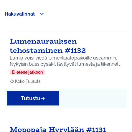
Hakuvalinnat
Ohita kartta
Leaflet
|
©
HERE maps
Seuraavassa elementissä on kartta, joka esittää tämän sivun 
107
+
−
Lumenaurauksen
tehostaminen #1132
Lumia voisi viedä lumenkaatopaikoille useammin.
Nykyisin bussipysäkit täyttyvät lumesta ja liikennet…
Ei etene jatkoon
Koko Tuusula
Rajaa tulokset aihepiirin mukaan: Koko Tuusula
Tutustu
Mopopaja Hyrylään #1131