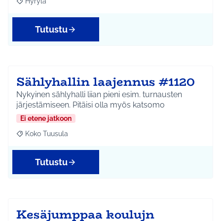
Hyrylä
Rajaa tulokset aihepiirin mukaan: Hyrylä
Tutustu
Sählyhallin laajennus #1120
Nykyinen sählyhalli liian pieni esim. turnausten
järjestämiseen. Pitäisi olla myös katsomo
Ei etene jatkoon
Koko Tuusula
Rajaa tulokset aihepiirin mukaan: Koko Tuusula
Tutustu
Kesäjumppaa koulujn