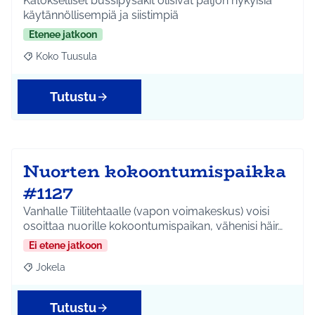
Katokselliset bussipysäkit olisivat paljon nykyisiä
käytännöllisempiä ja siistimpiä
Etenee jatkoon
Koko Tuusula
Rajaa tulokset aihepiirin mukaan: Koko Tuusula
Tutustu
Nuorten kokoontumispaikka
#1127
Vanhalle Tiilitehtaalle (vapon voimakeskus) voisi
osoittaa nuorille kokoontumispaikan, vähenisi häir…
Ei etene jatkoon
Jokela
Rajaa tulokset aihepiirin mukaan: Jokela
Tutustu