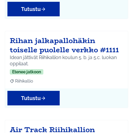
Tutustu
Rihan jalkapallohäkin
toiselle puolelle verkko #1111
Idean jättivät Riihikallion koulun 5. b. ja 5.c. luokan
oppilaat.
Etenee jatkoon
Riihikallio
Rajaa tulokset aihepiirin mukaan: Riihikallio
Tutustu
Air Track Riihikallion