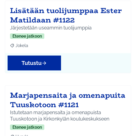
Lisätään tuolijumppaa Ester
Matildaan #1122
Järjestetään useammin tuolijumppia
Etenee jatkoon
Jokela
Rajaa tulokset aihepiirin mukaan: Jokela
Tutustu
Marjapensaita ja omenapuita
Tuuskotoon #1121
Istutetaan marjapensaita ja omenapuista
Tuuskotoon ja Kirkonkylän koulukeskukseen
Etenee jatkoon