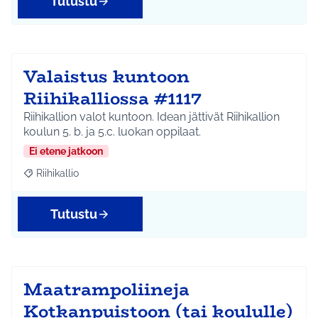
Tutustu
Valaistus kuntoon
Riihikalliossa #1117
Riihikallion valot kuntoon. Idean jättivät Riihikallion
koulun 5. b. ja 5.c. luokan oppilaat.
Ei etene jatkoon
Riihikallio
Rajaa tulokset aihepiirin mukaan: Riihikallio
Tutustu
Maatrampoliineja
Kotkanpuistoon (tai koululle)