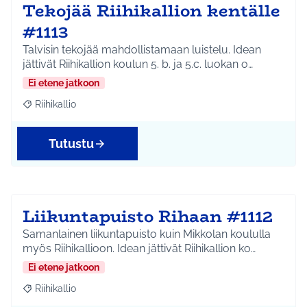
Tekojää Riihikallion kentälle
#1113
Talvisin tekojää mahdollistamaan luistelu. Idean
jättivät Riihikallion koulun 5. b. ja 5.c. luokan o…
Ei etene jatkoon
Riihikallio
Rajaa tulokset aihepiirin mukaan: Riihikallio
Tutustu
Liikuntapuisto Rihaan #1112
Samanlainen liikuntapuisto kuin Mikkolan koululla
myös Riihikallioon. Idean jättivät Riihikallion ko…
Ei etene jatkoon
Riihikallio
Rajaa tulokset aihepiirin mukaan: Riihikallio