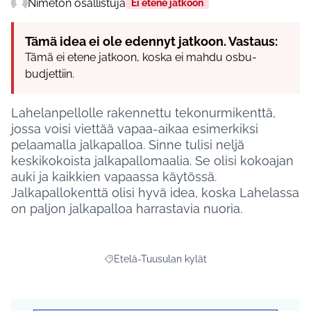
Nimetön osallistuja
Ei etene jatkoon
Tämä idea ei ole edennyt jatkoon. Vastaus:
Tämä ei etene jatkoon, koska ei mahdu osbu-
budjettiin.
Lahelanpellolle rakennettu tekonurmikenttä,
jossa voisi viettää vapaa-aikaa esimerkiksi
pelaamalla jalkapalloa. Sinne tulisi neljä
keskikokoista jalkapallomaalia. Se olisi kokoajan
auki ja kaikkien vapaassa käytössä.
Jalkapallokenttä olisi hyvä idea, koska Lahelassa
on paljon jalkapalloa harrastavia nuoria.
Etelä-Tuusulan kylät
Rajaa tulokset aihepiirin mukaan: Etelä-Tuusul