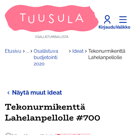
Kirjaudu
Valikko
OSALLISTUMISALUSTA
Etusivu
...
Osallistuva
Ideat
Tekonurmikenttä
budjetointi
Lahelanpellolle
2020
Näytä muut ideat
Tekonurmikenttä
Lahelanpellolle #700