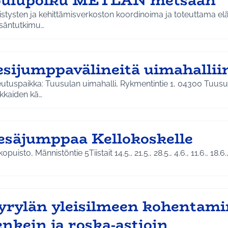
oulupolku METLAN metsään
istysten ja kehittämisverkoston koordinoima ja toteuttama el
säntutkimu…
esijumppavälineitä uimahalli
utuspaikka: Tuusulan uimahalli, Rykmentintie 1, 04300 Tuusul
kkaiden kä…
esäjumppaa Kellokoskelle
kopuisto, Männistöntie 5Tiistait 14.5., 21.5., 28.5., 4.6., 11.6., 18.6.,
yrylän yleisilmeen kohentam
nkein ja roska-astioin