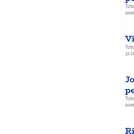
Toteutuspaikka: Hyry
ase
V
Tote
31.1
J
pe
Toteutuspaikka: Joke
ase
R