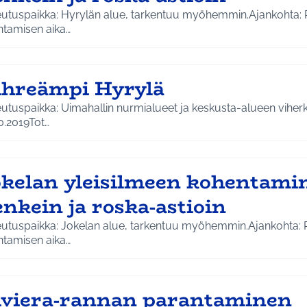
län alue, tarkentuu myöhemmin.Ajankohta: Penkkien ja roskisten
ntamisen aika…
ihreämpi Hyrylä
utuspaikka: Uimahallin nurmialueet ja keskusta-alueen viherka
0.2019Tot…
okelan yleisilmeen kohentam
nkein ja roska-astioin
lan alue, tarkentuu myöhemmin.Ajankohta: Penkkien ja roskisten
ntamisen aika…
iviera-rannan parantaminen