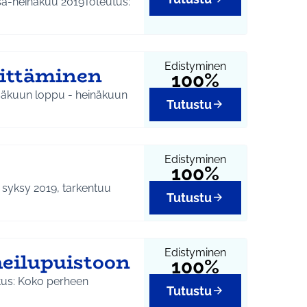
sä-heinäkuu 2019Toteutus:
Edistyminen
öittäminen
100%
esäkuun loppu - heinäkuun
Tutustu
Edistyminen
100%
: syksy 2019, tarkentuu
Tutustu
Edistyminen
eilupuistoon
100%
utus: Koko perheen
Tutustu