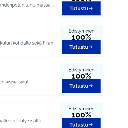
Toteutuspaikka: Riviera-ranta, Kellokoski. Toimelantien ja Omenalahdenpolun tuntumassa …
Tutustu
Edistyminen
100%
Tutustu
Edistyminen
100%
man www-sivut:
Tutustu
Edistyminen
100%
lle on tehty sisältö,
Tutustu