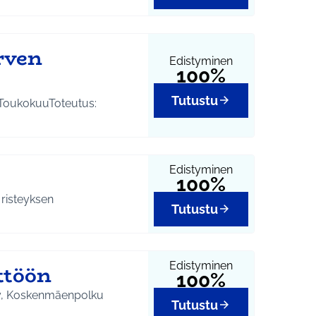
rven
Edistyminen
100%
Tutustu
 ToukokuuToteutus:
Edistyminen
100%
 risteyksen
Tutustu
Edistyminen
ttöön
100%
 oy, Koskenmäenpolku
Tutustu