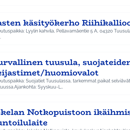
asten käsityökerho Riihikallio
kahvila, Pellavamäentie 5 A, 04320 TuusulaAjankohta: tiistai-iltaisin
…
urvallinen tuusula, suojateide
eijastimet/huomiovalot
utuspaikka: Suojatiet Tuusulassa, tarkemmat paikat selviävä
kuussa.Ajankohta: Syyskuu-L…
okelan Notkopuistoon ikäihmi
ntoilulaite