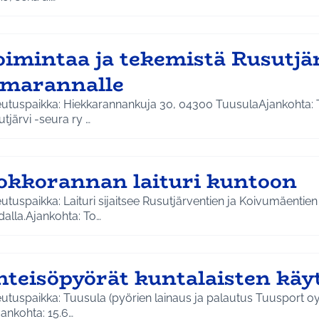
oimintaa ja tekemistä Rusutjä
imarannalle
eutuspaikka: Hiekkarannankuja 30, 04300 TuusulaAjankohta:
tjärvi -seura ry …
okkorannan laituri kuntoon
utuspaikka: Laituri sijaitsee Rusutjärventien ja Koivumäentien
alla.Ajankohta: To…
hteisöpyörät kuntalaisten käy
eutuspaikka: Tuusula (pyörien lainaus ja palautus Tuusport
jankohta: 15.6…