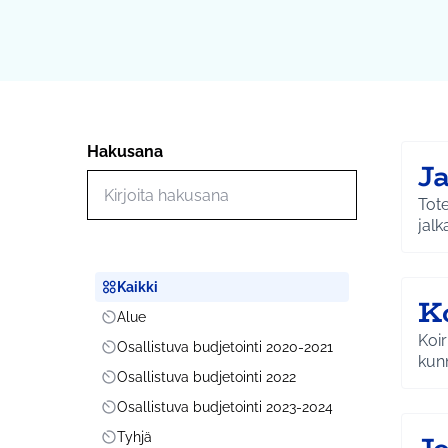
Hakusana
J
Hae toimintoja
Tot
jalk
Kaikki
Scope
K
Alue
Scope
Koir
Osallistuva budjetointi 2020-2021
Scope
kun
Osallistuva budjetointi 2022
Scope
Osallistuva budjetointi 2023-2024
Scope
Tyhjä
Scope