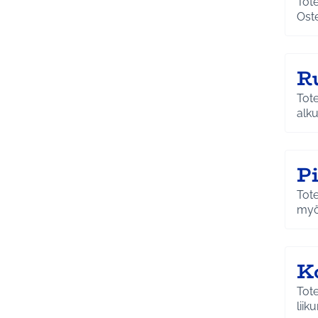
Tot
Oste
R
Tot
alku
Pi
Tote
myö
K
Tote
liik