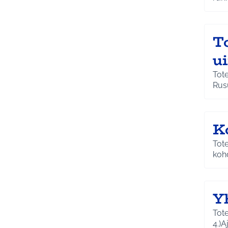
T
u
Tot
Rusu
K
Tote
kohd
Y
Tot
4.)A