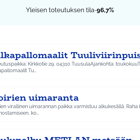
Yleisen toteutuksen tila
96,7%
-
alkapallomaalit Tuuliviirinpui
eutuspaikka: Kirkkotie 29, 04310 TuusulaAjankohta: toukokuu
apallomaalit Tu…
oirien uimaranta
ien virallinen uimarannan paikka varmistuu alkukesällä. Raha
nostamiseen, ko…