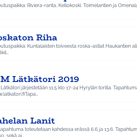
oskaton Riha
isten toiveesta roska-astiat Haukantien alikulun kohdalle sekä Firan
kil…
M Lätkätori 2019
ätkätori järjestetään 11.5 klo 17-24 Hyrylän torilla. Tapahtu
latkatori.fiTapa…
ahelan Lanit
tapahtuma toteutetaan kahdessa erässä 6.6 ja 13.6. Tapahtuma
o, sekä ai…