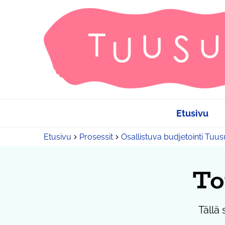
Etusivu
Etusivu
Prosessit
Osallistuva budjetointi Tuu
To
Tällä 