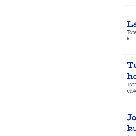
L
Toteutuspaikka: Lyylin 
klo 
T
h
Tote
elo
J
ku