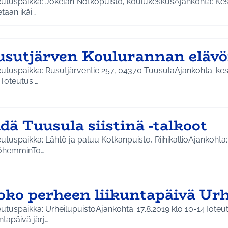
eutuspaikka: Jokelan Notkopuisto, koulukeskusAjankohta: Ke
taan ikäi…
usutjärven Koulurannan eläv
eutuspaikka: Rusutjärventie 257, 04370 TuusulaAjankohta: k
Toteutus:…
dä Tuusula siistinä -talkoot
utuspaikka: Lähtö ja paluu Kotkanpuisto, RiihikallioAjankohta
hemminTo…
oko perheen liikuntapäivä Urh
utuspaikka: UrheilupuistoAjankohta: 17.8.2019 klo 10-14Tote
untapäivä järj…