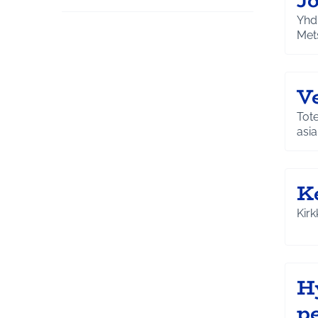
J
Yhd
Met
V
Tote
asia
K
Kirk
H
pe