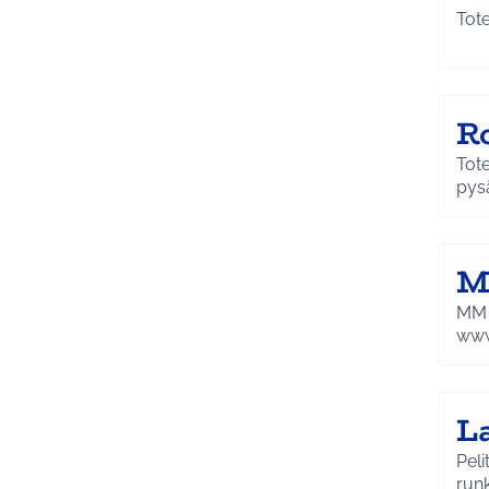
R
Toteutuspaikka: Kuntala
pysä
M
MM L
www.
L
Peli
runk