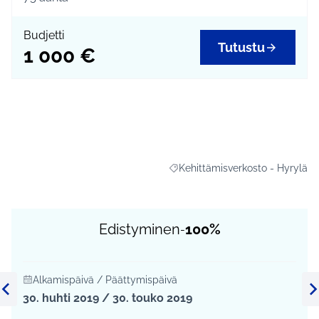
Budjetti
Tutustu
1 000 €
Kehittämisverkosto - Hyrylä
Rajaa tulokset aihepiirin mukaan
Edistyminen
100%
-
Alkamispäivä / Päättymispäivä
30. huhti 2019 / 30. touko 2019
Edellinen kohde
Se