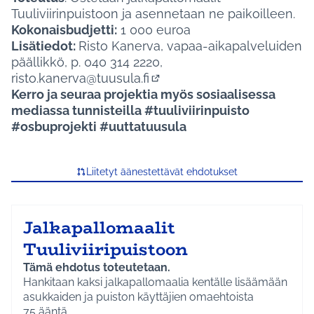
Tuuliviirinpuistoon ja asennetaan ne paikoilleen.
Kokonaisbudjetti:
1 000 euroa
Lisätiedot:
Risto Kanerva, vapaa-aikapalveluiden
päällikkö, p. 040 314 2220,
risto.kanerva@tuusula.fi
(Avautuu uuteen välilehtee
Kerro ja seuraa projektia myös sosiaalisessa
mediassa tunnisteilla #tuuliviirinpuisto
#osbuprojekti #uuttatuusula
Liitetyt äänestettävät ehdotukset
Jalkapallomaalit
Tuuliviiripuistoon
Tämä ehdotus toteutetaan.
Hankitaan kaksi jalkapallomaalia kentälle lisäämään
asukkaiden ja puiston käyttäjien omaehtoista
liikkumista.
75
ääntä