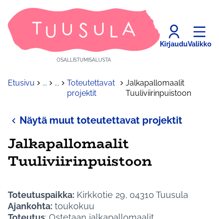
Kirjaudu
Valikko
OSALLISTUMISALUSTA
Etusivu
...
...
Toteutettavat
Jalkapallomaalit
projektit
Tuuliviirinpuistoon
Näytä muut toteutettavat projektit
Jalkapallomaalit
Tuuliviirinpuistoon
Toteutuspaikka:
Kirkkotie 29, 04310 Tuusula
Ajankohta:
toukokuu
Toteutus
: Ostetaan jalkapallomaalit