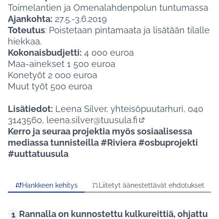
Toimelantien ja Omenalahdenpolun tuntumassa
Ajankohta:
27.5.-3.6.2019
Toteutus
: Poistetaan pintamaata ja lisätään tilalle
hiekkaa.
Kokonaisbudjetti:
4 000 euroa
Maa-ainekset 1 500 euroa
Konetyöt 2 000 euroa
Muut työt 500 euroa
Lisätiedot:
Leena Silver, yhteisöpuutarhuri, 040
3143560,
leena.silver@tuusula.fi
(Avautuu uuteen vä
Kerro ja seuraa projektia myös sosiaalisessa
mediassa tunnisteilla #Riviera #osbuprojekti
#uuttatuusula
Hankkeen kehitys
Liitetyt äänestettävät ehdotukset
Rannalla on kunnostettu kulkureittiä, ohjattu
1