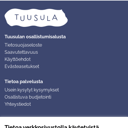
Tuusulan osallistumisalusta
Tietosuojaseloste
Saavutettavuus
Käyttöehdot
Evästeasetukset
Tietoa palvelusta
Usein kysytyt kysymykset
Osallistuva budjetointi
Yhteystiedot
Ohjeet
Tietoa verkkosivustolla käytetyistä