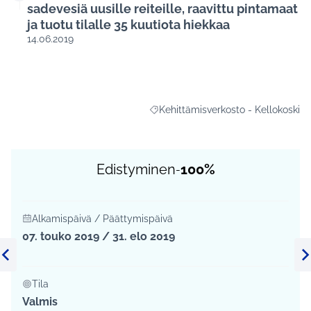
sadevesiä uusille reiteille, raavittu pintamaat
ja tuotu tilalle 35 kuutiota hiekkaa
14.06.2019
Kehittämisverkosto - Kellokoski
Rajaa tulokset aihepiirin mukaan: Ke
Edistyminen
100%
-
Alkamispäivä / Päättymispäivä
07. touko 2019 / 31. elo 2019
Edellinen kohde
Se
Tila
Valmis