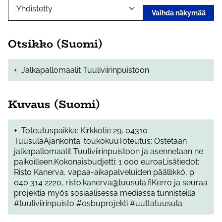
Vaihda näkymää
Otsikko (Suomi)
+
Jalkapallomaalit Tuuliviirinpuistoon
Kuvaus (Suomi)
+
Toteutuspaikka: Kirkkotie 29, 04310
TuusulaAjankohta: toukokuuToteutus: Ostetaan
jalkapallomaalit Tuuliviirinpuistoon ja asennetaan ne
paikoilleen.Kokonaisbudjetti: 1 000 euroaLisätiedot:
Risto Kanerva, vapaa-aikapalveluiden päällikkö, p.
040 314 2220, risto.kanerva@tuusula.fiKerro ja seuraa
projektia myös sosiaalisessa mediassa tunnisteilla
#tuuliviirinpuisto #osbuprojekti #uuttatuusula