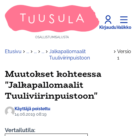
Kirjaudu
Valikko
OSALLISTUMISALUSTA
Etusivu
...
...
...
Jalkapallomaalit
Versio
Tuuliviirinpuistoon
1
Muutokset kohteessa
"Jalkapallomaalit
Tuuliviirinpuistoon"
Käyttäjä poistettu
14.06.2019 08:19
Vertailutila: