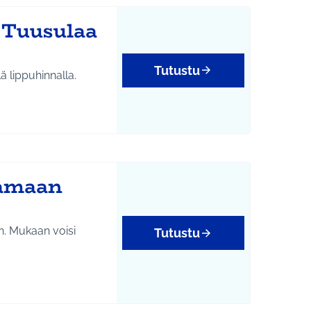
 Tuusulaa
Tutustu
ä lippuhinnalla.
jamaan
n. Mukaan voisi
Tutustu