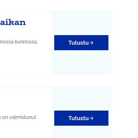
paikan
uonossa kunnossa,
Tutustu
 on valmistunut
Tutustu