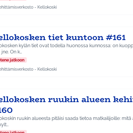
ehittämisverkosto - Kellokoski
a tulokset aihepiirin mukaan: Kehittämisverkosto - Kellokoski
ellokosken tiet kuntoon #161
okosken kylän tiet ovat todella huonossa kunnossa: on kuoppia
ä jne. On k…
etene jatkoon
ehittämisverkosto - Kellokoski
a tulokset aihepiirin mukaan: Kehittämisverkosto - Kellokoski
ellokosken ruukin alueen keh
160
okoskin ruukin alueesta pitäisi saada tietoa matkailijoille: mitä 
kylt…
etene jatkoon