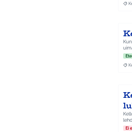
K
Raja
K
Kunn
uim
Ete
K
Raja
Ke
lu
Kell
leh
Ei 