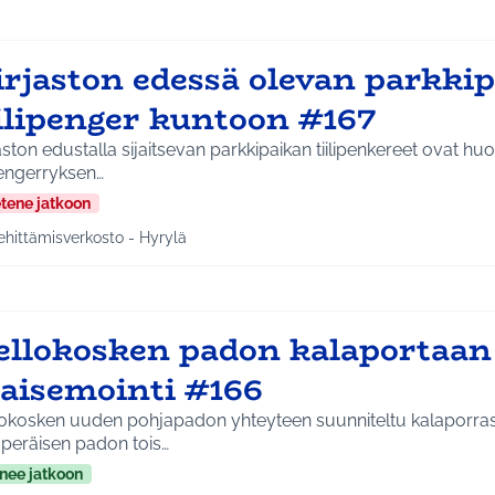
irjaston edessä olevan parkki
iilipenger kuntoon #167
aston edustalla sijaitsevan parkkipaikan tiilipenkereet ovat h
pengerryksen…
etene jatkoon
ehittämisverkosto - Hyrylä
a tulokset aihepiirin mukaan: Kehittämisverkosto - Hyrylä
ellokosken padon kalaportaan
aisemointi #166
lokosken uuden pohjapadon yhteyteen suunniteltu kalaporras
uperäisen padon tois…
nee jatkoon