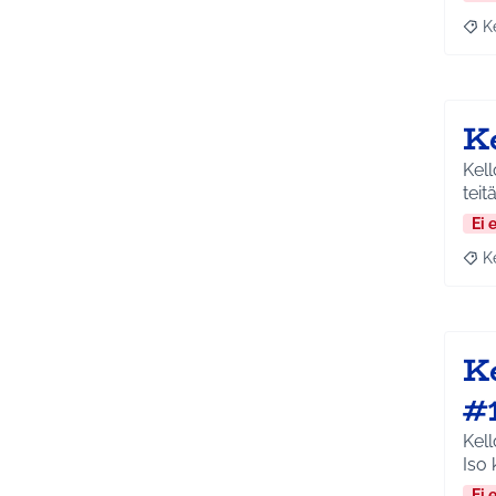
K
Raja
K
Kell
teit
Ei 
K
Raja
K
#
Kell
Iso 
Ei 