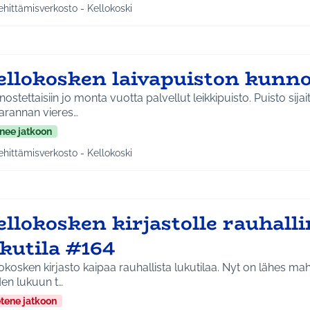
ehittämisverkosto - Kellokoski
a tulokset aihepiirin mukaan: Kehittämisverkosto - Kellokoski
ellokosken laivapuiston kunno
ostettaisiin jo monta vuotta palvellut leikkipuisto. Puisto sijai
arannan vieres…
nee jatkoon
ehittämisverkosto - Kellokoski
a tulokset aihepiirin mukaan: Kehittämisverkosto - Kellokoski
llokosken kirjastolle rauhall
kutila #164
okosken kirjasto kaipaa rauhallista lukutilaa. Nyt on lähes ma
den lukuun t…
etene jatkoon