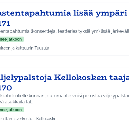
astentapahtumia lisää ympäri
171
entapahtumia (konsertteja, teatteriesityksiä ym) lisää järkeväll
nee jatkoon
aiteen ja kulttuurin Tuusula
a tulokset aihepiirin mukaan: Taiteen ja kulttuurin Tuusula
iljelypalstoja Kellokosken taa
170
ilahdentielle kunnan joutomaalle voisi perustaa viljelypalsta
ä asukkaita tal…
nee jatkoon
ehittämisverkosto - Kellokoski
a tulokset aihepiirin mukaan: Kehittämisverkosto - Kellokoski