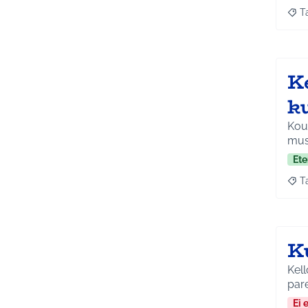
T
Raja
K
ku
Koul
musi
Ete
T
Raja
K
Kell
Ei 