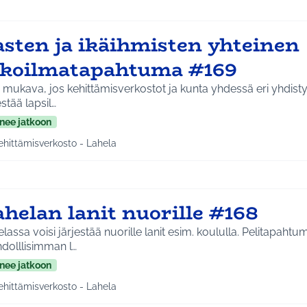
asten ja ikäihmisten yhteinen
lkoilmatapahtuma #169
i mukava, jos kehittämisverkostot ja kunta yhdessä eri yhdist
estää lapsil…
nee jatkoon
ehittämisverkosto - Lahela
a tulokset aihepiirin mukaan: Kehittämisverkosto - Lahela
helan lanit nuorille #168
lassa voisi järjestää nuorille lanit esim. koululla. Pelitapahtuma
dolllisimman l…
nee jatkoon
ehittämisverkosto - Lahela
a tulokset aihepiirin mukaan: Kehittämisverkosto - Lahela