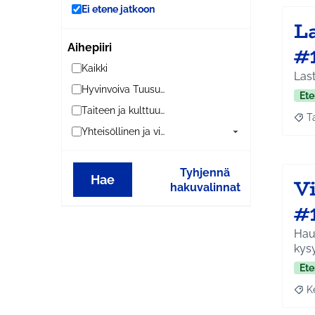
Ei etene jatkoon
L
#
Aihepiiri
Kaikki
Last
Hyvinvoiva Tuusula
Ete
Taiteen ja kulttuurin Tuusula
T
Raja
Yhteisöllinen ja viihtyisä Tuusula
Tyhjennä
Hae
V
hakuvalinnat
#
Hauk
kysy
Ete
K
Raja