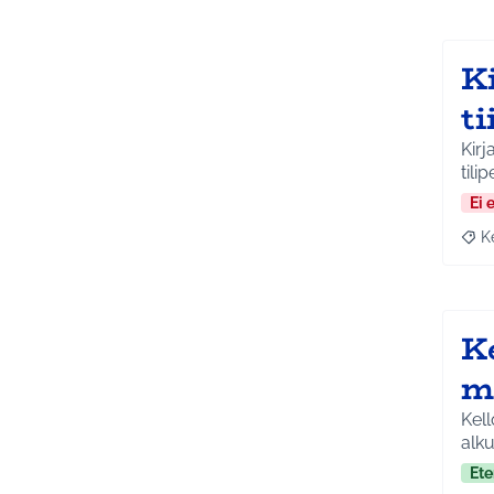
K
t
Kirj
tili
Ei 
K
Raja
K
m
Kel
alk
Ete