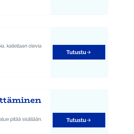
, kallellaan olevia
Tutustu
ittäminen
alue pitää sisällään.
Tutustu