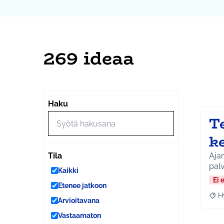
269 ideaa
Ohi
Seuraa
+
Haku
−
T
k
Ajan
Tila
palv
Kaikki
Ei 
Etenee jatkoon
H
Raja
Arvioitavana
Vastaamaton