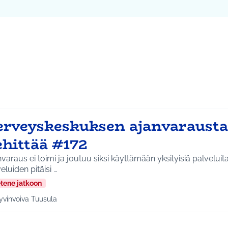
ta kartta
64
vassa elementissä on kartta, joka esittää tämän sivun tietueet 
erveyskeskuksen ajanvarausta
ehittää #172
varaus ei toimi ja joutuu siksi käyttämään yksityisiä palveluita
eluiden pitäisi …
etene jatkoon
yvinvoiva Tuusula
a tulokset aihepiirin mukaan: Hyvinvoiva Tuusula