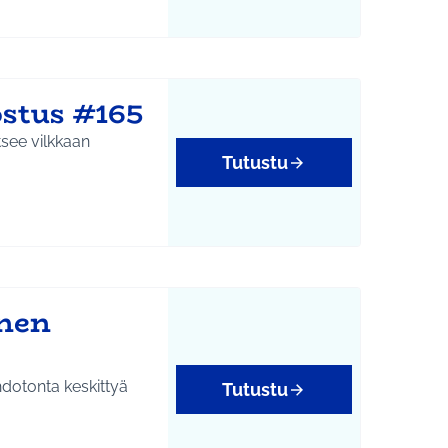
stus #165
tsee vilkkaan
Tutustu
inen
hdotonta keskittyä
Tutustu