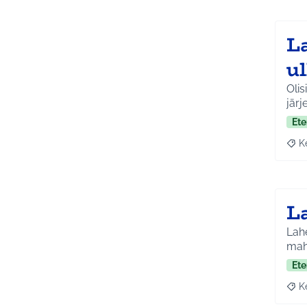
L
u
Olis
järj
Ete
K
Raja
La
Lahe
mah
Ete
K
Raja