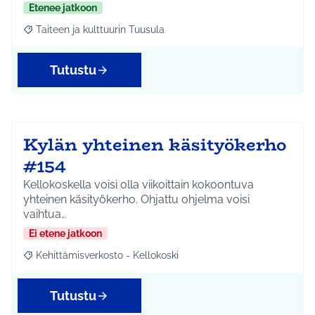
Etenee jatkoon
Taiteen ja kulttuurin Tuusula
Rajaa tulokset aihepiirin mukaan: Taiteen ja kulttuurin Tuusula
Tutustu
Kylän yhteinen käsityökerho
#154
Kellokoskella voisi olla viikoittain kokoontuva
yhteinen käsityökerho. Ohjattu ohjelma voisi
vaihtua…
Ei etene jatkoon
Kehittämisverkosto - Kellokoski
Rajaa tulokset aihepiirin mukaan: Kehittämisverkosto - Kellokos
Tutustu