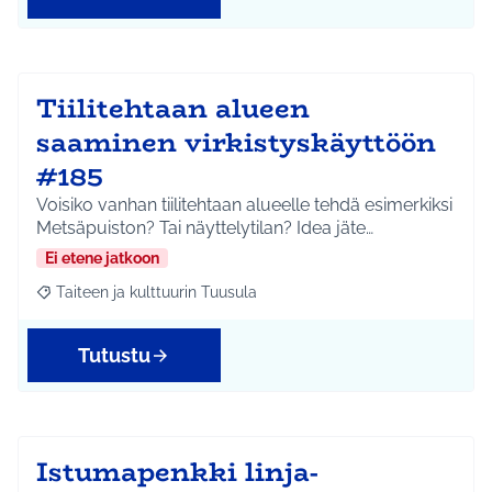
Tiilitehtaan alueen
saaminen virkistyskäyttöön
#185
Voisiko vanhan tiilitehtaan alueelle tehdä esimerkiksi
Metsäpuiston? Tai näyttelytilan? Idea jäte…
Ei etene jatkoon
Taiteen ja kulttuurin Tuusula
Rajaa tulokset aihepiirin mukaan: Taiteen ja kulttuurin Tuusula
Tutustu
Istumapenkki linja-