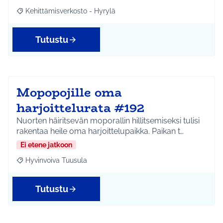
Kehittämisverkosto - Hyrylä
Rajaa tulokset aihepiirin mukaan: Kehittämisverkosto - Hyrylä
Tutustu
Mopopojille oma
harjoittelurata #192
Nuorten häiritsevän moporallin hillitsemiseksi tulisi
rakentaa heile oma harjoittelupaikka. Paikan t…
Ei etene jatkoon
Hyvinvoiva Tuusula
Rajaa tulokset aihepiirin mukaan: Hyvinvoiva Tuusula
Tutustu