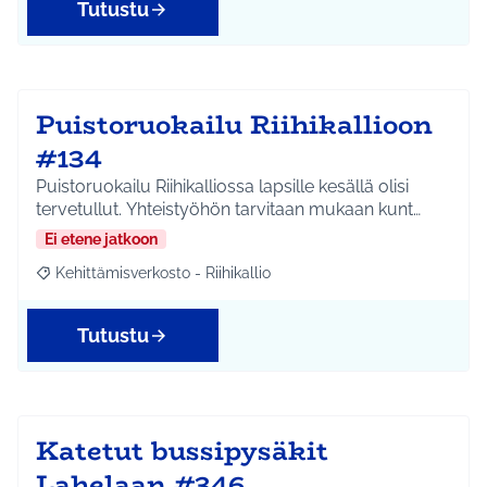
Tutustu
Puistoruokailu Riihikallioon
#134
Puistoruokailu Riihikalliossa lapsille kesällä olisi
tervetullut. Yhteistyöhön tarvitaan mukaan kunt…
Ei etene jatkoon
Kehittämisverkosto - Riihikallio
Rajaa tulokset aihepiirin mukaan: Kehittämisverkosto - Riihikalli
Tutustu
Katetut bussipysäkit
Lahelaan #346