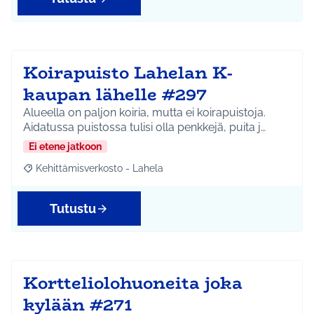
Koirapuisto Lahelan K-
kaupan lähelle #297
Alueella on paljon koiria, mutta ei koirapuistoja.
Aidatussa puistossa tulisi olla penkkejä, puita j…
Ei etene jatkoon
Kehittämisverkosto - Lahela
Rajaa tulokset aihepiirin mukaan: Kehittämisverkosto - Lahela
Tutustu
Kortteliolohuoneita joka
kylään #271