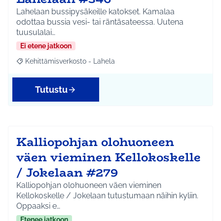
Lahelaan bussipysäkeille katokset. Kamalaa
odottaa bussia vesi- tai räntäsateessa. Uutena
tuusulalai…
Ei etene jatkoon
Kehittämisverkosto - Lahela
Rajaa tulokset aihepiirin mukaan: Kehittämisverkosto - Lahela
Tutustu
Kalliopohjan olohuoneen
väen vieminen Kellokoskelle
/ Jokelaan #279
Kalliopohjan olohuoneen väen vieminen
Kellokoskelle / Jokelaan tutustumaan näihin kyliin.
Oppaaksi e…
Etenee jatkoon