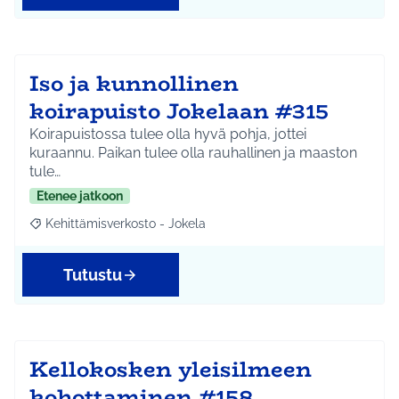
Iso ja kunnollinen
koirapuisto Jokelaan #315
Koirapuistossa tulee olla hyvä pohja, jottei
kuraannu. Paikan tulee olla rauhallinen ja maaston
tule…
Etenee jatkoon
Kehittämisverkosto - Jokela
Rajaa tulokset aihepiirin mukaan: Kehittämisverkosto - Jokela
Tutustu
Kellokosken yleisilmeen
kohottaminen #158