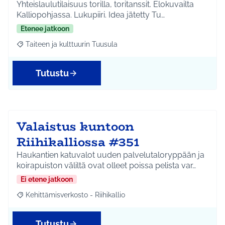
Yhteislaulutilaisuus torilla, toritanssit. Elokuvailta
Kalliopohjassa. Lukupiiri. Idea jätetty Tu…
Etenee jatkoon
Taiteen ja kulttuurin Tuusula
Rajaa tulokset aihepiirin mukaan: Taiteen ja kulttuurin Tuusula
Tutustu
Valaistus kuntoon
Riihikalliossa #351
Haukantien katuvalot uuden palvelutaloryppään ja
koirapuiston väliltä ovat olleet poissa pelista var…
Ei etene jatkoon
Kehittämisverkosto - Riihikallio
Rajaa tulokset aihepiirin mukaan: Kehittämisverkosto - Riihikalli
Tutustu