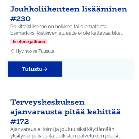
Joukkoliikenteen lisääminen
#230
Poikittaisliikenne on heikkoa tai olematonta.
Esimerkiksi Ristikiven alueelle ei ole kattavaa liike…
Ei etene jatkoon
Hyvinvoiva Tuusula
Rajaa tulokset aihepiirin mukaan: Hyvinvoiva Tuusula
Tutustu
Terveyskeskuksen
ajanvarausta pitää kehittää
#172
Ajanvaraus ei toimi ja joutuu siksi käyttämään
yksityisiä palveluita. Julkisten palveluiden pitäisi …