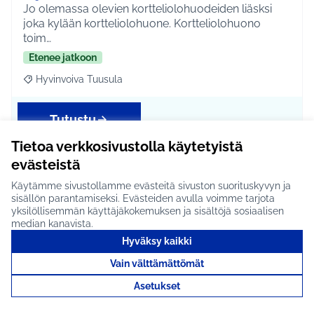
Jo olemassa olevien kortteliolohuodeiden liäsksi
joka kylään kortteliolohuone. Kortteliolohuono
toim…
Etenee jatkoon
Hyvinvoiva Tuusula
Rajaa tulokset aihepiirin mukaan: Hyvinvoiva Tuusula
Tutustu
Tietoa verkkosivustolla käytetyistä
evästeistä
Käytämme sivustollamme evästeitä sivuston suorituskyvyn ja
Bussikierros Tuusulanjärven
sisällön parantamiseksi. Evästeiden avulla voimme tarjota
historiallisiin taloihin sekä
yksilöllisemmän käyttäjäkokemuksen ja sisältöjä sosiaalisen
median kanavista.
museoihin opastuksella
Hyväksy kaikki
ilmaiseksi #116
Vain välttämättömät
Meillä on paljon historiallisia taloja ja tiloja aivan
Asetukset
Tuusulanjärven rannalla. Moni ei kuitenkaan t…
Etenee jatkoon