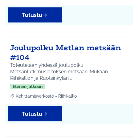
Tutustu
Joulupolku Metlan metsään
#104
Toteutetaan yhdessä joulupolku
Metsäntutkimuslaitoksen metsään. Mukaan
Riihikallion ja Ruotsinkylän …
Etenee jatkoon
Kehittämisverkosto - Riihikallio
Rajaa tulokset aihepiirin mukaan: Kehittämisverkosto - Riihikalli
Tutustu