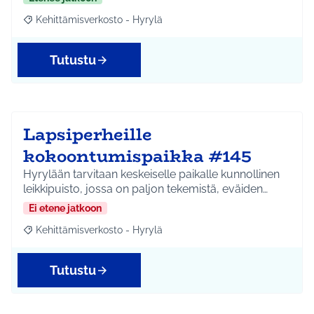
Kehittämisverkosto - Hyrylä
Rajaa tulokset aihepiirin mukaan: Kehittämisverkosto - Hyrylä
Tutustu
Lapsiperheille
kokoontumispaikka #145
Hyrylään tarvitaan keskeiselle paikalle kunnollinen
leikkipuisto, jossa on paljon tekemistä, eväiden…
Ei etene jatkoon
Kehittämisverkosto - Hyrylä
Rajaa tulokset aihepiirin mukaan: Kehittämisverkosto - Hyrylä
Tutustu