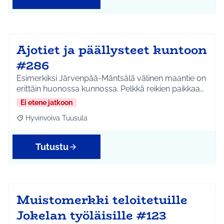
Ajotiet ja päällysteet kuntoon
#286
Esimerkiksi Järvenpää-Mäntsälä välinen maantie on
erittäin huonossa kunnossa. Pelkkä reikien paikkaa…
Ei etene jatkoon
Hyvinvoiva Tuusula
Rajaa tulokset aihepiirin mukaan: Hyvinvoiva Tuusula
Tutustu
Muistomerkki teloitetuille
Jokelan työläisille #123