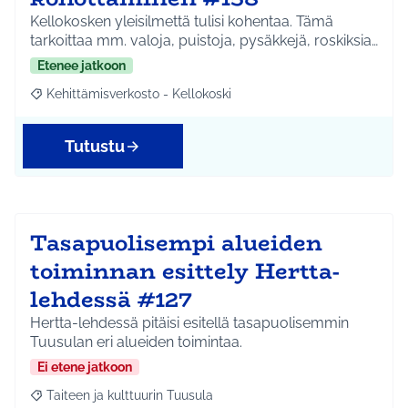
Kellokosken yleisilmettä tulisi kohentaa. Tämä
tarkoittaa mm. valoja, puistoja, pysäkkejä, roskiksia…
Etenee jatkoon
Kehittämisverkosto - Kellokoski
Rajaa tulokset aihepiirin mukaan: Kehittämisverkosto - Kellokos
Tutustu
Tasapuolisempi alueiden
toiminnan esittely Hertta-
lehdessä #127
Hertta-lehdessä pitäisi esitellä tasapuolisemmin
Tuusulan eri alueiden toimintaa.
Ei etene jatkoon
Taiteen ja kulttuurin Tuusula
Rajaa tulokset aihepiirin mukaan: Taiteen ja kulttuurin Tuusula