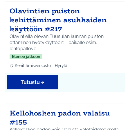
Olavintien puiston
kehittäminen asukkaiden
käyttöön #217
Olavintiellä olevan Tuusulan kunnan puiston
ottaminen hyötykäyttöön: - paikalle esim.
lentopallove…
Etenee jatkoon
Kehittämisverkosto - Hyrylä
Rajaa tulokset aihepiirin mukaan: Kehittämisverkosto - Hyrylä
Tutustu
Kellokosken padon valaisu
#155
Kellokosken padon voisi valaista valotaideteoksella.