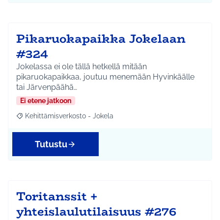
Pikaruokapaikka Jokelaan
#324
Jokelassa ei ole tällä hetkellä mitään
pikaruokapaikkaa, joutuu menemään Hyvinkäälle
tai Järvenpäähä…
Ei etene jatkoon
Kehittämisverkosto - Jokela
Rajaa tulokset aihepiirin mukaan: Kehittämisverkosto - Jokela
Tutustu
Toritanssit +
yhteislaulutilaisuus #276