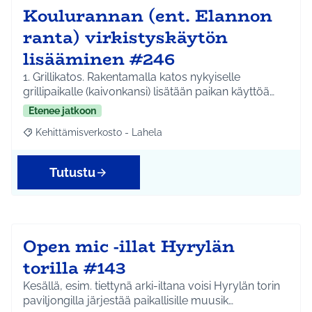
Koulurannan (ent. Elannon
ranta) virkistyskäytön
lisääminen #246
1. Grillikatos. Rakentamalla katos nykyiselle
grillipaikalle (kaivonkansi) lisätään paikan käyttöä…
Etenee jatkoon
Kehittämisverkosto - Lahela
Rajaa tulokset aihepiirin mukaan: Kehittämisverkosto - Lahela
Tutustu
Open mic -illat Hyrylän
torilla #143
Kesällä, esim. tiettynä arki-iltana voisi Hyrylän torin
paviljongilla järjestää paikallisille muusik…