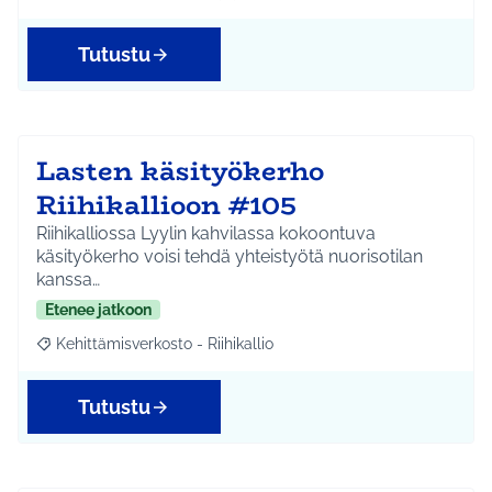
Tutustu
Lasten käsityökerho
Riihikallioon #105
Riihikalliossa Lyylin kahvilassa kokoontuva
käsityökerho voisi tehdä yhteistyötä nuorisotilan
kanssa…
Etenee jatkoon
Kehittämisverkosto - Riihikallio
Rajaa tulokset aihepiirin mukaan: Kehittämisverkosto - Riihikalli
Tutustu