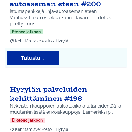
autoaseman eteen #200
Istumapenkkejä linja-autoaseman eteen.
Vanhuksilla on ostoksia kannettavana. Ehdotus
jätetty Tuus…
Etenee jatkoon
Kehittämisverkosto - Hyrylä
Rajaa tulokset aihepiirin mukaan: Kehittämisverkosto - Hyrylä
Tutustu
Hyrylän palveluiden
kehittäminen #198
Nykyisten kauppojen aukioloaikoja tulisi pidentää ja
muutenkin lisätä erikoiskauppoja. Esimerkiksi p…
Ei etene jatkoon
Kehittämisverkosto - Hyrylä
Rajaa tulokset aihepiirin mukaan: Kehittämisverkosto - Hyrylä