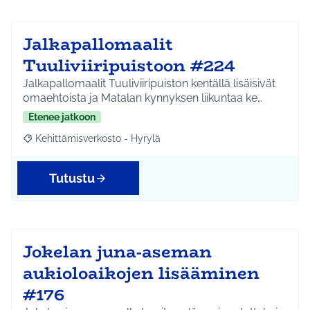
Jalkapallomaalit
Tuuliviiripuistoon #224
Jalkapallomaalit Tuuliviiripuiston kentällä lisäisivät
omaehtoista ja Matalan kynnyksen liikuntaa ke…
Etenee jatkoon
Kehittämisverkosto - Hyrylä
Rajaa tulokset aihepiirin mukaan: Kehittämisverkosto - Hyrylä
Tutustu
Jokelan juna-aseman
aukioloaikojen lisääminen
#176