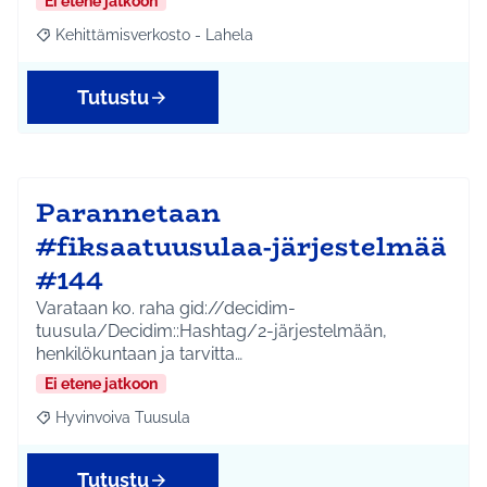
Ei etene jatkoon
Kehittämisverkosto - Lahela
Rajaa tulokset aihepiirin mukaan: Kehittämisverkosto - Lahela
Tutustu
Parannetaan
#fiksaatuusulaa-järjestelmää
#144
Varataan ko. raha gid://decidim-
tuusula/Decidim::Hashtag/2-järjestelmään,
henkilökuntaan ja tarvitta…
Ei etene jatkoon
Hyvinvoiva Tuusula
Rajaa tulokset aihepiirin mukaan: Hyvinvoiva Tuusula
Tutustu