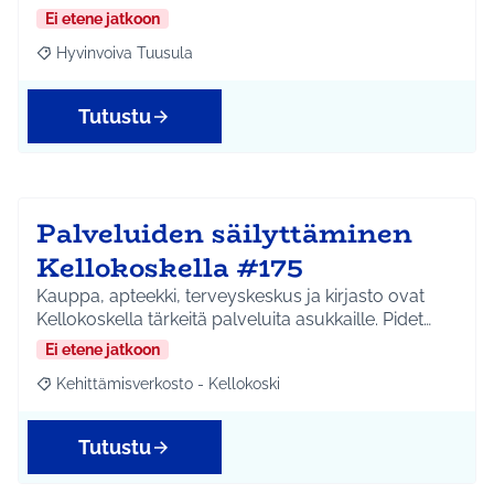
Ei etene jatkoon
Hyvinvoiva Tuusula
Rajaa tulokset aihepiirin mukaan: Hyvinvoiva Tuusula
Tutustu
Palveluiden säilyttäminen
Kellokoskella #175
Kauppa, apteekki, terveyskeskus ja kirjasto ovat
Kellokoskella tärkeitä palveluita asukkaille. Pidet…
Ei etene jatkoon
Kehittämisverkosto - Kellokoski
Rajaa tulokset aihepiirin mukaan: Kehittämisverkosto - Kellokos
Tutustu