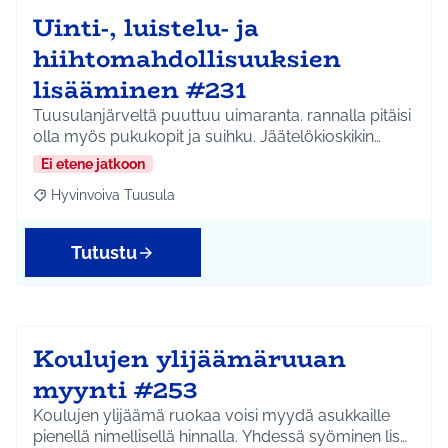
Uinti-, luistelu- ja
hiihtomahdollisuuksien
lisääminen #231
Tuusulanjärveltä puuttuu uimaranta. rannalla pitäisi
olla myös pukukopit ja suihku. Jäätelökioskikin…
Ei etene jatkoon
Hyvinvoiva Tuusula
Rajaa tulokset aihepiirin mukaan: Hyvinvoiva Tuusula
Tutustu
Koulujen ylijäämäruuan
myynti #253
Koulujen ylijäämä ruokaa voisi myydä asukkaille
pienellä nimellisellä hinnalla. Yhdessä syöminen lis…