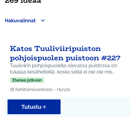
269 ideaa
Hakuvalinnat
Ohita kartta
Leaflet
|
©
HERE maps
64
Seuraavassa elementissä on kartta, joka esittää tämän sivun 
+
−
Katos Tuuliviiripuiston
pohjoispuolen puistoon #227
Tuuliviirin pohjoispuolella olevassa puistossa on
tukalaa kesähelteillä, koska siellä ei ole ole mis…
Etenee jatkoon
Kehittämisverkosto - Hyrylä
Rajaa tulokset aihepiirin mukaan: Kehittämisverkosto - Hyrylä
Tutustu