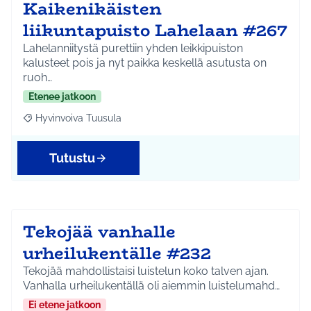
Kaikenikäisten
liikuntapuisto Lahelaan #267
Lahelanniitystä purettiin yhden leikkipuiston
kalusteet pois ja nyt paikka keskellä asutusta on
ruoh…
Etenee jatkoon
Hyvinvoiva Tuusula
Rajaa tulokset aihepiirin mukaan: Hyvinvoiva Tuusula
Tutustu
Tekojää vanhalle
urheilukentälle #232
Tekojää mahdollistaisi luistelun koko talven ajan.
Vanhalla urheilukentällä oli aiemmin luistelumahd…
Ei etene jatkoon