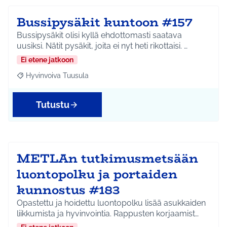
Bussipysäkit kuntoon #157
Bussipysäkit olisi kyllä ehdottomasti saatava
uusiksi. Nätit pysäkit, joita ei nyt heti rikottaisi. …
Ei etene jatkoon
Hyvinvoiva Tuusula
Rajaa tulokset aihepiirin mukaan: Hyvinvoiva Tuusula
Tutustu
METLAn tutkimusmetsään
luontopolku ja portaiden
kunnostus #183
Opastettu ja hoidettu luontopolku lisää asukkaiden
liikkumista ja hyvinvointia. Rappusten korjaamist…