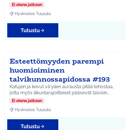
Ei etene jatkoon
Hyvinvoiva Tuusula
Rajaa tulokset aihepiirin mukaan: Hyvinvoiva Tuusula
Tutustu
Esteettömyyden parempi
huomioiminen
talvikunnossapidossa #193
Katujen ja kevut vä'ylien aurausta pitää tehostaa,
jotta myös liikuntarajoitteiset pääsevät talvisin…
Ei etene jatkoon
Hyvinvoiva Tuusula
Rajaa tulokset aihepiirin mukaan: Hyvinvoiva Tuusula
Tutustu