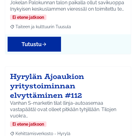
Jokelan Palokunnan talon paikalla ollut savikuoppa
(nykyisen keskuslammen vieressä) on toimitettu te…
Ei etene jatkoon
Taiteen ja kulttuurin Tuusula
Rajaa tulokset aihepiirin mukaan: Taiteen ja kulttuurin Tuusula
Tutustu
Hyrylän Ajoaukion
yritystoiminnan
elvyttäminen #112
Vanhan S-marketin tilat (linja-autoasemaa
vastapäätä) ovat olleet pitkään tyhjillään. Tilojen
vuokra…
Ei etene jatkoon
Kehittämisverkosto - Hyrylä
Rajaa tulokset aihepiirin mukaan: Kehittämisverkosto - Hyrylä