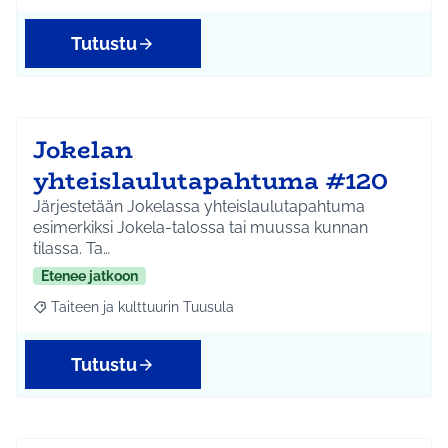
Tutustu
Jokelan
yhteislaulutapahtuma #120
Järjestetään Jokelassa yhteislaulutapahtuma
esimerkiksi Jokela-talossa tai muussa kunnan
tilassa. Ta…
Etenee jatkoon
Taiteen ja kulttuurin Tuusula
Rajaa tulokset aihepiirin mukaan: Taiteen ja kulttuurin Tuusula
Tutustu