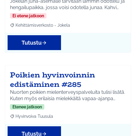
Jokelan juna-asemalle tarvitaan lämmin odottelu ja
hengailupaikka, jossa voisi odotella junaa. Kahvi…
Ei etene jatkoon
Kehittämisverkosto - Jokela
Rajaa tulokset aihepiirin mukaan: Kehittämisverkosto - Jokela
Tutustu
Poikien hyvinvoinnin
edistäminen #285
Nuorten poikien mielenterveyspalveluita tulisi lisätä.
Kuten myös erilaisia mielekkäitä vapaa-ajanpa…
Etenee jatkoon
Hyvinvoiva Tuusula
Rajaa tulokset aihepiirin mukaan: Hyvinvoiva Tuusula
Tutustu