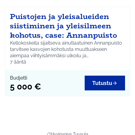
Puistojen ja yleisalueiden
siistiminen ja yleisilmeen
kohotus, case: Annanpuisto
Kellokoskella sijaitseva ainutlaatuinen Annanpuisto
tarvitsee kasvojen kohotusta muuttuakseen
aiempaa viihtyisämmäksi ulkoilu ja
ajanviettopaikaksi. Kunnostetaan suihkulähde,
7
ääntä
uusitaan/kunnostetaan lahjoittaja-kyltit, lisätään
penkkejä ja kunnostetaan istutuksia.
Budjetti
Tutustu
5 000 €
Hyvinvoiva Tuusula