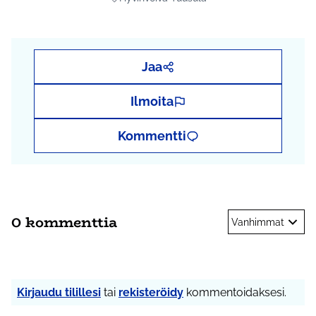
Rajaa tulokset aihepiirin mukaan: Hyvinvoiva
Jaa
Ilmoita
Kommentti
0 kommenttia
Vanhimmat
Kirjaudu tilillesi
tai
rekisteröidy
kommentoidaksesi.