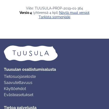
Viite: TUUSULA-PROP-2019-01-364
Versio 4
(yhteensä 4 kpl)
näytä muut versiot
Tarkista sormenjälki
Tuusulan osallistumisalusta
Tietosuojaseloste
Saavutettavuus
Käyttöehdot
Evästeasetukset
Tietoa palvelusta