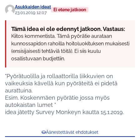
Asukkaiden ideat
Ei etene jatkoon
23.01.2019 12:07
Tämä idea ei ole edennyt jatkoon. Vastaus:
Kiitos kommentista. Tämä pyörätie aurataan
kunnossapidon rahoilla hoitoluokituksen mukaisesti
(ensisijaisesti tehtäviä töitä). Ei siis kuulu
osallistuvaan budjettiin.
"Pyörätuolilla ja rollaattorilla liikkuvien on
vaikeuksia kävellä kun pyöräteitä ei pidetä
aurattuina.
Esim. Koskenmäen pyörätie jossa myös
autokaistan lumet "
idea jätetty Survey Monkeyn kautta 15.1.2019.
Äänestettävät ehdotukset