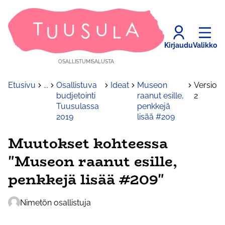
Kirjaudu
Valikko
OSALLISTUMISALUSTA
Etusivu
...
Osallistuva
Ideat
Museon
Versio
budjetointi
raanut esille,
2
Tuusulassa
penkkejä
2019
lisää #209
Muutokset kohteessa
"Museon raanut esille,
penkkejä lisää #209"
Nimetön osallistuja