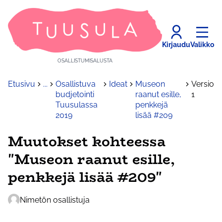
Kirjaudu
Valikko
OSALLISTUMISALUSTA
Etusivu
...
Osallistuva
Ideat
Museon
Versio
budjetointi
raanut esille,
1
Tuusulassa
penkkejä
2019
lisää #209
Muutokset kohteessa
"Museon raanut esille,
penkkejä lisää #209"
Nimetön osallistuja