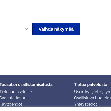
Vaihda näkymää
Tuusulan osallistumisalusta
Tietoa palvelusta
Tietosuojaseloste
Usein kysytyt kysy
Saavutettavuus
Osallistuva budjetoin
Käyttöehdot
Yhteystiedot
Evästeasetukset