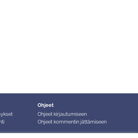
Ohjeet
mykset
Ohjeet kirjautumiseen
ti
Ohjeet kommentin jättämiseen