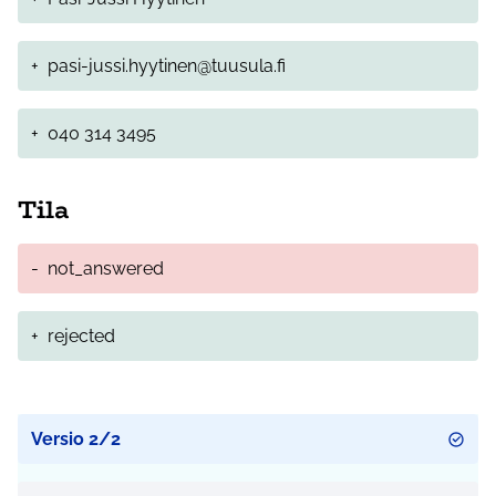
+
pasi-jussi.hyytinen@tuusula.fi
+
040 314 3495
Tila
-
not_answered
+
rejected
Versio 2/2