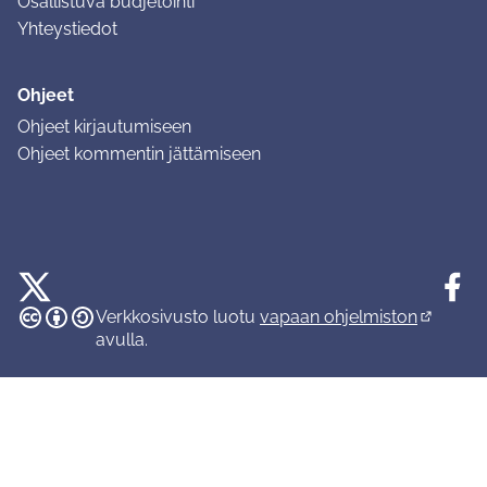
Osallistuva budjetointi
Yhteystiedot
Ohjeet
Ohjeet kirjautumiseen
Ohjeet kommentin jättämiseen
Tuusulan osallistumisalusta X-palvelussa
Tuusula
Creative Commons -lisenssi
(Ulkoinen linkki)
(Ulkoinen linkki)
(Ulkoine
Verkkosivusto luotu
vapaan ohjelmiston
(Ulkoinen
avulla.