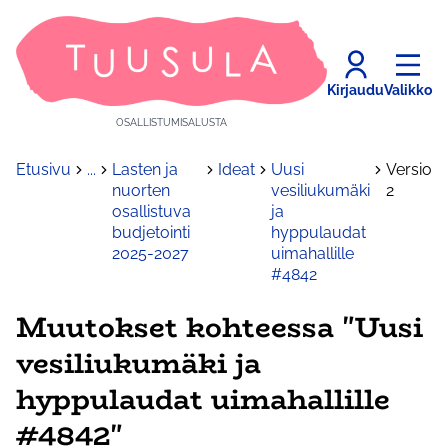
Kirjaudu
Valikko
OSALLISTUMISALUSTA
Etusivu
...
Lasten ja
Ideat
Uusi
Versio
nuorten
vesiliukumäki
2
osallistuva
ja
budjetointi
hyppulaudat
2025-2027
uimahallille
#4842
Muutokset kohteessa "Uusi
vesiliukumäki ja
hyppulaudat uimahallille
#4842"