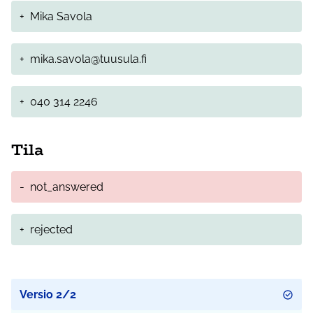
+
Mika Savola
+
mika.savola@tuusula.fi
+
040 314 2246
Tila
-
not_answered
+
rejected
Versio 2/2