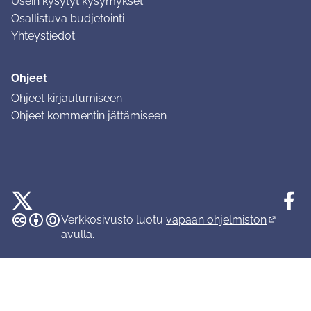
Usein kysytyt kysymykset
Osallistuva budjetointi
Yhteystiedot
Ohjeet
Ohjeet kirjautumiseen
Ohjeet kommentin jättämiseen
Tuusulan osallistumisalusta X-palvelussa
Tuusula
Creative Commons -lisenssi
(Ulkoinen linkki)
(Ulkoinen linkki)
(Ulkoine
Verkkosivusto luotu
vapaan ohjelmiston
(Ulkoinen
avulla.