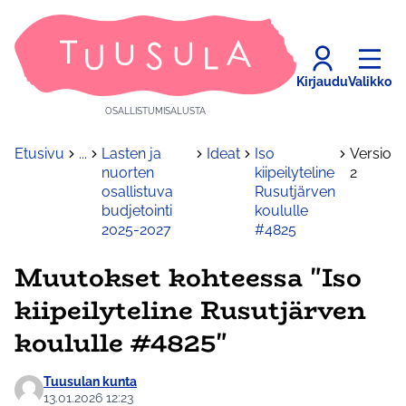
Kirjaudu
Valikko
OSALLISTUMISALUSTA
Etusivu
...
Lasten ja
Ideat
Iso
Versio
nuorten
kiipeilyteline
2
osallistuva
Rusutjärven
budjetointi
koululle
2025-2027
#4825
Muutokset kohteessa "Iso
kiipeilyteline Rusutjärven
koululle #4825"
Tuusulan kunta
13.01.2026 12:23