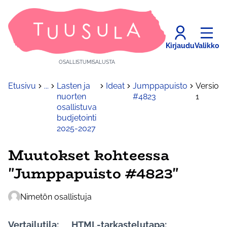
Kirjaudu
Valikko
OSALLISTUMISALUSTA
Etusivu
...
Lasten ja
Ideat
Jumppapuisto
Versio
nuorten
#4823
1
osallistuva
budjetointi
2025-2027
Muutokset kohteessa
"Jumppapuisto #4823"
Nimetön osallistuja
Vertailutila:
HTML-tarkastelutapa: