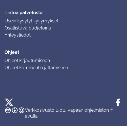
Tietoa palvelusta
Usein kysytyt kysymykset
Osallistuva budjetointi
Yhteystiedot
Ohjeet
Ohjeet kirjautumiseen
Ohjeet kommentin jättämiseen
Tuusulan osallistumisalusta X-palvelussa
Tuusula
Creative Commons -lisenssi
(Ulkoinen linkki)
(Ulkoinen linkki)
(Ulkoine
Verkkosivusto luotu
vapaan ohjelmiston
(Ulkoinen
avulla.