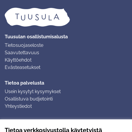
Tuusulan osallistumisalusta
Tietosuojaseloste
Saavutettavuus
Käyttöehdot
Evästeasetukset
Tietoa palvelusta
Usein kysytyt kysymykset
Osallistuva budjetointi
Yhteystiedot
Ohjeet
Tietoa verkkosivustolla käytetyistä