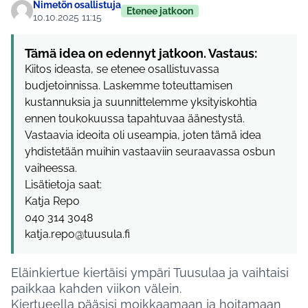
Nimetön osallistuja
Etenee jatkoon
10.10.2025 11:15
Tämä idea on edennyt jatkoon. Vastaus:
Kiitos ideasta, se etenee osallistuvassa
budjetoinnissa. Laskemme toteuttamisen
kustannuksia ja suunnittelemme yksityiskohtia
ennen toukokuussa tapahtuvaa äänestystä.
Vastaavia ideoita oli useampia, joten tämä idea
yhdistetään muihin vastaaviin seuraavassa osbun
vaiheessa.
Lisätietoja saat:
Katja Repo
040 314 3048
katja.repo@tuusula.fi
Eläinkiertue kiertäisi ympäri Tuusulaa ja vaihtaisi
paikkaa kahden viikon välein.
Kiertueella pääsisi moikkaamaan ja hoitamaan