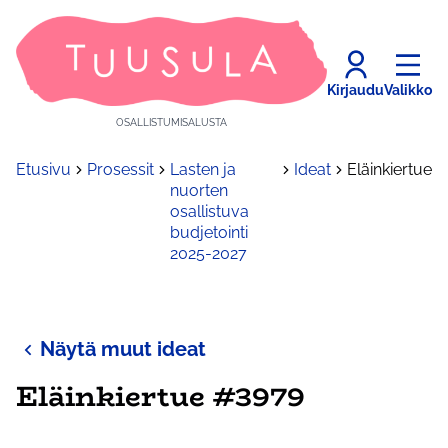
Kirjaudu
Valikko
OSALLISTUMISALUSTA
Etusivu
Prosessit
Lasten ja
Ideat
Eläinkiertue
nuorten
osallistuva
budjetointi
2025-2027
Näytä muut ideat
Eläinkiertue #3979