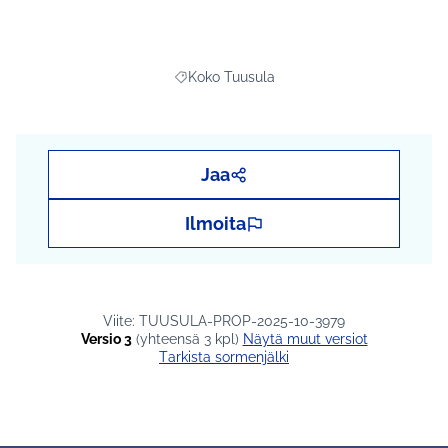
Koko Tuusula
Rajaa tulokset teeman mukaan: Koko Tuus
Jaa
Ilmoita
Viite: TUUSULA-PROP-2025-10-3979
Versio 3
(yhteensä 3 kpl)
näytä muut versiot
Tarkista sormenjälki