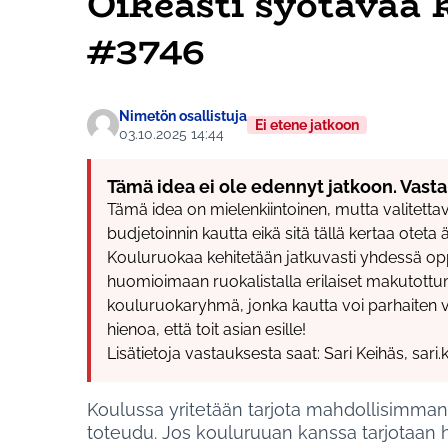
Oikeasti syötävää 
#3746
Nimetön osallistuja
Ei etene jatkoon
03.10.2025 14:44
Tämä idea ei ole edennyt jatkoon. Vasta
Tämä idea on mielenkiintoinen, mutta valitettava
budjetoinnin kautta eikä sitä tällä kertaa ote
Kouluruokaa kehitetään jatkuvasti yhdessä op
huomioimaan ruokalistalla erilaiset makutottu
kouluruokaryhmä, jonka kautta voi parhaiten v
hienoa, että toit asian esille!
Lisätietoja vastauksesta saat: Sari Keihäs, sari
Koulussa yritetään tarjota mahdollisimman
toteudu. Jos kouluruuan kanssa tarjotaan 