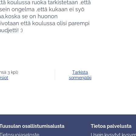
ttä koulussa ruoka tarkistetaan ,että
usein ongelma ,että kukaan ei syö
okaa,koska se on huonon
oivotaan että koulussa olisi parempi
djetti! :)
nsä 3 kpl)
Tarkista
rsiot
sormenjälki
Tuusulan osallistumisalusta
Tietoa palvelusta
Tietosuojaseloste
Usein kysytyt kysy