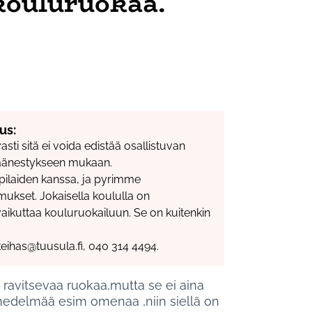
kouluruokaa.
us:
sti sitä ei voida edistää osallistuvan
ta äänestykseen mukaan.
pilaiden kanssa, ja pyrimme
mukset. Jokaisella koululla on
aikuttaa kouluruokailuun. Se on kuitenkin
.keihas@tuusula.fi, 040 314 4494.
 ravitsevaa ruokaa,mutta se ei aina
hedelmää esim omenaa ,niin siellä on