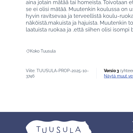
aina jotain mätää tai homeista. Toivotaan e
se ei olisi mätää. Muutenkin koulussa on 
hyvin ravitsevaa ja terveellistä koulu-ru
näköistä,makuista ja hajuista. Muutenkin t
laatuista ruokaa ja ,että siihen olisi isompi bu
Koko Tuusula
Rajaa tulokset teeman mukaan: Koko Tuusula
Viite: TUUSULA-PROP-2025-10-
Versio 3
(yhtee
3746
näytä muut ve