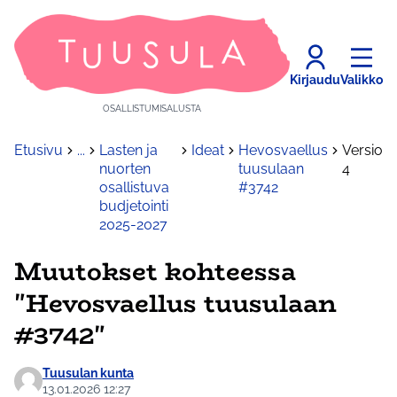
Kirjaudu
Valikko
OSALLISTUMISALUSTA
Etusivu
...
Lasten ja
Ideat
Hevosvaellus
Versio
nuorten
tuusulaan
4
osallistuva
#3742
budjetointi
2025-2027
Muutokset kohteessa
"Hevosvaellus tuusulaan
#3742"
Tuusulan kunta
13.01.2026 12:27