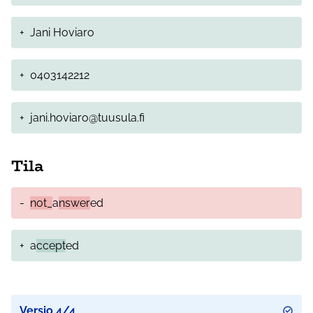
+
Jani Hoviaro
+
0403142212
+
jani.hoviaro@tuusula.fi
Tila
-
not_
a
nswer
ed
+
a
ccept
ed
Versio 4/4