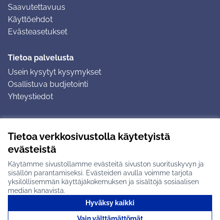
Saavutettavuus
Käyttöehdot
Evästeasetukset
Tietoa palvelusta
Usein kysytyt kysymykset
Osallistuva budjetointi
Yhteystiedot
Ohjeet
Tietoa verkkosivustolla käytetyistä
Ohjeet kirjautumiseen
evästeistä
Ohjeet kommentin jättämiseen
Käytämme sivustollamme evästeitä sivuston suorituskyvyn ja
sisällön parantamiseksi. Evästeiden avulla voimme tarjota
yksilöllisemmän käyttäjäkokemuksen ja sisältöjä sosiaalisen
median kanavista.
Hyväksy kaikki
Tuusulan osallistumisalusta X-palvelussa
Tuusula
Vain välttämättömät