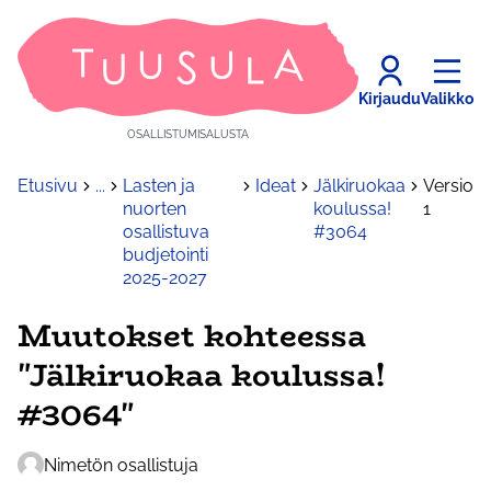
Kirjaudu
Valikko
OSALLISTUMISALUSTA
Etusivu
...
Lasten ja
Ideat
Jälkiruokaa
Versio
nuorten
koulussa!
1
osallistuva
#3064
budjetointi
2025-2027
Muutokset kohteessa
"Jälkiruokaa koulussa!
#3064"
Nimetön osallistuja