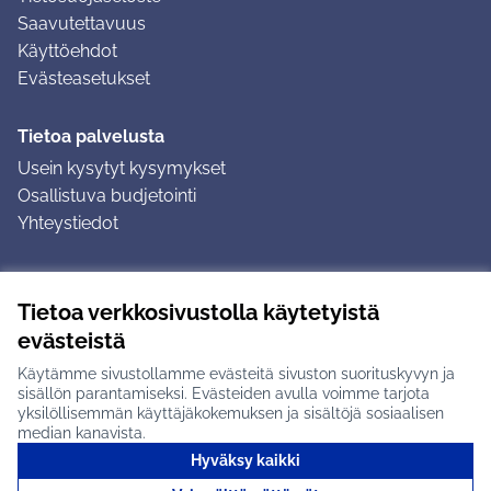
Saavutettavuus
Käyttöehdot
Evästeasetukset
Tietoa palvelusta
Usein kysytyt kysymykset
Osallistuva budjetointi
Yhteystiedot
Ohjeet
Tietoa verkkosivustolla käytetyistä
Ohjeet kirjautumiseen
evästeistä
Ohjeet kommentin jättämiseen
Käytämme sivustollamme evästeitä sivuston suorituskyvyn ja
sisällön parantamiseksi. Evästeiden avulla voimme tarjota
yksilöllisemmän käyttäjäkokemuksen ja sisältöjä sosiaalisen
median kanavista.
Hyväksy kaikki
Tuusulan osallistumisalusta X-palvelussa
Tuusula