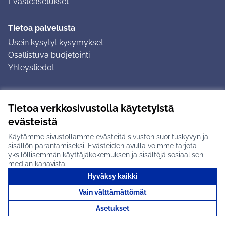
Evästeasetukset
Tietoa palvelusta
Usein kysytyt kysymykset
Osallistuva budjetointi
Yhteystiedot
Ohjeet
Tietoa verkkosivustolla käytetyistä
Ohjeet kirjautumiseen
evästeistä
Ohjeet kommentin jättämiseen
Käytämme sivustollamme evästeitä sivuston suorituskyvyn ja
sisällön parantamiseksi. Evästeiden avulla voimme tarjota
yksilöllisemmän käyttäjäkokemuksen ja sisältöjä sosiaalisen
median kanavista.
Hyväksy kaikki
Tuusulan osallistumisalusta X-palvelussa
Tuusula
Vain välttämättömät
Creative Commons -lisenssi
(Ulkoinen linkki)
(Ulkoinen linkki)
(Ulkoine
Verkkosivusto luotu
vapaan ohjelmiston
(Ulkoinen
Asetukset
avulla.