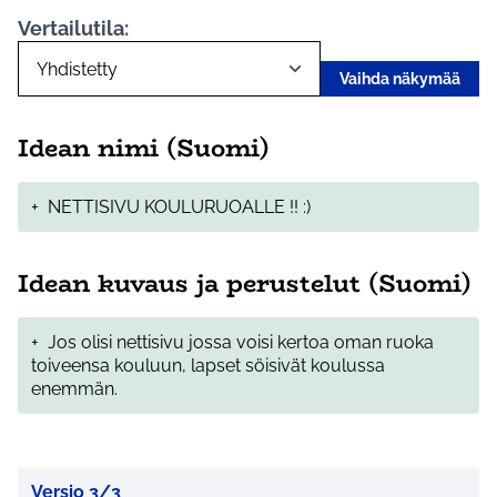
Vertailutila:
Vaihda näkymää
Idean nimi (Suomi)
+
NETTISIVU KOULURUOALLE !! :)
Idean kuvaus ja perustelut (Suomi)
+
Jos olisi nettisivu jossa voisi kertoa oman ruoka
toiveensa kouluun, lapset söisivät koulussa
enemmän.
Versio 3/3