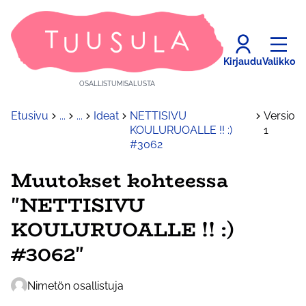
Kirjaudu
Valikko
OSALLISTUMISALUSTA
Etusivu
...
...
Ideat
NETTISIVU
Versio
KOULURUOALLE !! :)
1
#3062
Muutokset kohteessa
"NETTISIVU
KOULURUOALLE !! :)
#3062"
Nimetön osallistuja