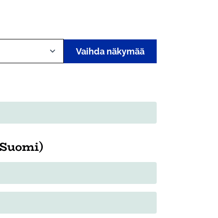
Vaihda näkymää
(Suomi)